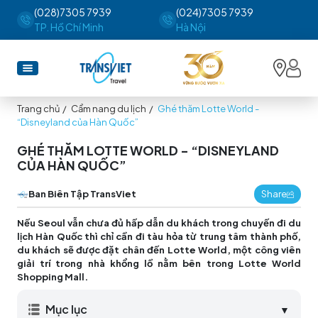
(028)7305 7939
(024)7305 7939
TP. Hồ Chí Minh
Hà Nội
Trang chủ
/
Cẩm nang du lịch
/
Ghé thăm Lotte World -
“Disneyland của Hàn Quốc”
GHÉ THĂM LOTTE WORLD - “DISNEYLAND
CỦA HÀN QUỐC”
Ban Biên Tập TransViet
Share
Nếu Seoul vẫn chưa đủ hấp dẫn du khách trong chuyến đi du
lịch Hàn Quốc thì chỉ cần đi tàu hỏa từ trung tâm thành phố,
du khách sẽ được đặt chân đến Lotte World, một công viên
giải trí trong nhà khổng lồ nằm bên trong Lotte World
Shopping Mall.
Mục lục
▼