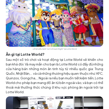
Lễ hội diễu hành “Let’s Dream Night” tại Lotte World
Ăn gì tại Lotte World?
Sau một số trò chơi và hoạt động tại Lotte World sẽ khiến cho
bạn khá đói. Và may mắn cho bạn là Lotte World có đầy đủ những
cửa hàng bán những món ăn tinh túy từ nhiều quốc gia: Trung
Quốc, Nhật Bản,… và cả những thương hiệu quen thuộc như: KFC,
Quinzos, Gongcha,... Ngoài ra nếu bạn muốn tiết kiệm tiền, Lotte
World cho phép bạn mang đồ ăn từ bên ngoài vào, và bạn có thể
thoải mái thưởng thức chúng ở khu vực phòng ăn ngoài trời tại
Lotte World.