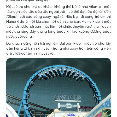
Một số trò chơi mà du khách không thể bỏ lỡ như Atlantis - một
tàu lượn siêu tốc siêu tốc ngoài trời - có thể đạt tốc độ lên đến
72km/h với các vòng xoáy, ngã rẽ. Nếu bạn đi cùng trẻ em thì
Flume Ride là một lựa chọn tốt dành cho bạn. Flume Ride là một
trò chơi nước nơi bạn nhảy lên một chiếc thuyền và đi tham quan
một khu rừng đầy khủng long trước khi lao xuống đường trượt
nước cuối cùng.
Du khách cũng nên trải nghiệm Balloon Ride - một trò chơi lấy
cảm hứng từ khinh khí cầu - trong nhà xoay tròn trên công viên
giải trí để có tầm nhìn tuyệt vời.