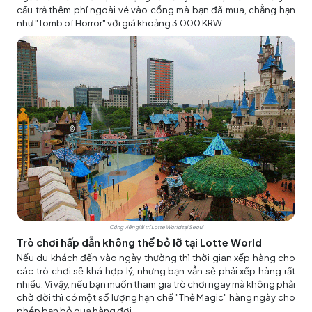
cầu trả thêm phí ngoài vé vào cổng mà bạn đã mua, chẳng hạn
như "Tomb of Horror" với giá khoảng 3.000 KRW.
Công viên giải trí Lotte World tại Seoul
Trò chơi hấp dẫn không thể bỏ lỡ tại Lotte World
Nếu du khách đến vào ngày thường thì thời gian xếp hàng cho
các trò chơi sẽ khá hợp lý, nhưng bạn vẫn sẽ phải xếp hàng rất
nhiều. Vì vậy, nếu bạn muốn tham gia trò chơi ngay mà không phải
chờ đời thì có một số lượng hạn chế "Thẻ Magic" hàng ngày cho
phép bạn bỏ qua hàng đợi.