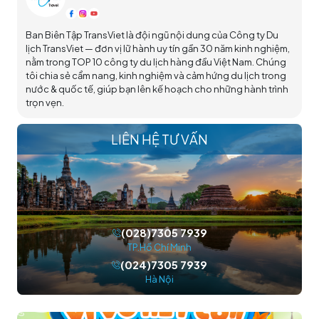
Ban Biên Tập TransViet là đội ngũ nội dung của Công ty Du
lịch TransViet — đơn vị lữ hành uy tín gần 30 năm kinh nghiệm,
nằm trong TOP 10 công ty du lịch hàng đầu Việt Nam. Chúng
tôi chia sẻ cẩm nang, kinh nghiệm và cảm hứng du lịch trong
nước & quốc tế, giúp bạn lên kế hoạch cho những hành trình
trọn vẹn.
LIÊN HỆ TƯ VẤN
(028)7305 7939
TP.Hồ Chí Minh
(024)7305 7939
Hà Nội