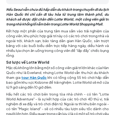
Nếu Seoul vẫn chưa đủ hấp dẫn du khách trong chuyến đi du lịch
Hàn Quốc thì chỉ cần đi tàu hỏa từ trung tâm thành phố, du
khách sẽ được đặt chân đến Lotte World, một công viên giải trí
trong nhà khổng lồ nằm bên trong Lotte World Shopping Mall.
Kết hợp một phần của trung tâm mua sắm vào trải nghiệm của
công viên, khu phức hợp giải trí này có các trò chơi trong nhà và
ngoài trời, khách sạn, bảo tàng dân gian Hàn Quốc, sân trượt
băng với các buổi biểu diễn trực tiếp hàng ngày, diễu hành và
nhiều lựa chọn ăn uống trong công viên để “lấp đầy” chiếc bụng
rỗng.
Sơ lược về Lotte World
Mặc dù không lớn bằng một số công viên giải trí lớn khác của Hàn
Quốc như là Everland, nhưng Lotte World vẫn thu hút du khách
tham gia
tour Hàn Quốc
khi có tổng cộng 55 trò chơi hấp dẫn
bao gồm khu vực Kidzone để trải nghiệm. Lotte World sẽ mở cửa
từ 9 giờ sáng đến 10 giờ đêm.
Hầu hết các trò chơi bên trong tòa nhà chính - có tên "Lotte
World Adventure" - là sự kết hợp của các trò chơi 4D thú vị, trải
nghiệm đi xe đẩy và trò chơi điện tử. Ngoài ra thì khu bên ngoài -
có tên "Magic Island" - sẽ có nhiều tàu lượn siêu tốc dành cho
người lớn hơn. Điều quan trọng cần lưu ý là có một số trò chơi yêu