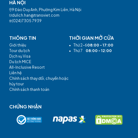
HÀ NỘI
9 Đào Duy Anh, Phường Kim Liên, Hà Nội
dulich.han@transviet.com
(024)7305 7939
THÔNG TIN
THỜI GIAN MỞ CỬA
Giới thiệu
•
Thứ 2-6
08:00 - 17:00
Tour du lịch
•
Thứ 7
08:00 - 12:00
Dịch vụ Visa
Du lịch MICE
All-Inclusive Resort
Liên hệ
Chính sách thay đổi, chuyển hoặc
hủy tour
Chính sách thanh toán
CHỨNG NHẬN