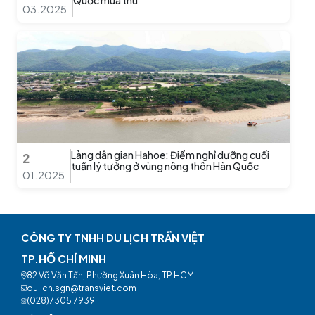
Quốc mùa thu
03.2025
Làng dân gian Hahoe: Điểm nghỉ dưỡng cuối
2
tuần lý tưởng ở vùng nông thôn Hàn Quốc
01.2025
CÔNG TY TNHH DU LỊCH TRẦN VIỆT
TP.HỒ CHÍ MINH
82 Võ Văn Tần, Phường Xuân Hòa, TP.HCM
dulich.sgn@transviet.com
(028)7305 7939