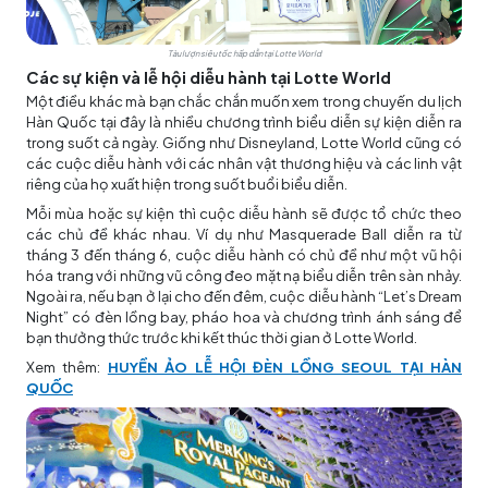
Tàu lượn siêu tốc hấp dẫn tại Lotte World
Các sự kiện và lễ hội diễu hành tại Lotte World
Một điều khác mà bạn chắc chắn muốn xem trong
chuyến du lịch
Hàn Quốc
tại đây là nhiều chương trình biểu diễn sự kiện diễn ra
trong suốt cả ngày. Giống như Disneyland, Lotte World cũng có
các cuộc diễu hành với các nhân vật thương hiệu và các linh vật
riêng của họ xuất hiện trong suốt buổi biểu diễn.
Mỗi mùa hoặc sự kiện thì cuộc diễu hành sẽ được tổ chức theo
các chủ đề khác nhau. Ví dụ như Masquerade Ball diễn ra từ
tháng 3 đến tháng 6, cuộc diễu hành có chủ đề như một vũ hội
hóa trang với những vũ công đeo mặt nạ biểu diễn trên sàn nhảy.
Ngoài ra, nếu bạn ở lại cho đến đêm, cuộc diễu hành “Let’s Dream
Night” có đèn lồng bay, pháo hoa và chương trình ánh sáng để
bạn thưởng thức trước khi kết thúc thời gian ở Lotte World.
Xem thêm:
HUYỀN ẢO LỄ HỘI ĐÈN LỒNG SEOUL TẠI HÀN
QUỐC