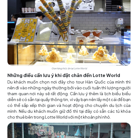
Gian hàng thức ăn tại Lotte World
Những điều cần lưu ý khi đặt chân đến Lotte World
Du khách muốn chọn nơi đây cho
tour Hàn Quốc
của mình thì
nên đi vào những ngày thường bởi vào cuối tuần thì lượng người
tham quan nơi này sẽ rất động. Cần lưu ý thêm là lịch biểu biểu
diễn sẽ có sẵn tại quầy thông tin, vì vậy bạn nên lấy một cái để bạn
có thể sắp xếp thời gian và hoạt động cho chuyến du lịch của
mình. Nếu du khách muốn giữ đồ thì tại đây có sẵn các tủ khóa
cho thuê bên trong Lotte World với một khoản phí nhỏ.