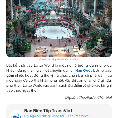
Du khách tấp nập ghé chân đến Lotte World
Bất kể thời tiết, Lotte World là một nơi lý tưởng dành cho du
khách đang tham gia một chuyến
du lịch Hàn Quốc
bởi nó bao
gồm nhiều hoạt động thú vị mà chắc chắn bạn sẽ phải dành cả
một ngày để có thể khám phá hết. Vậy thì còn chần chừ gì nữa,
phải thêm Lotte World vào danh sách địa điểm sẽ ghé vào kì nghỉ
tiếp theo ngay thôi!
(Nguồn: The Hidden Thimble)
Ban Biên Tập TransViet
Đội ngũ nội dung Công ty Du lịch TransViet