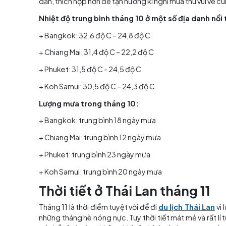
Đôi khi nước lũ từ những trận mưa lớn ở phía
làm ảnh hưởng xấu đến tình hình giao thông vận
Còn ở Koh Chang, hãy đợi đến tháng 11 rồi đế
khám phá các địa điểm tại đây. Koh Samui cũ