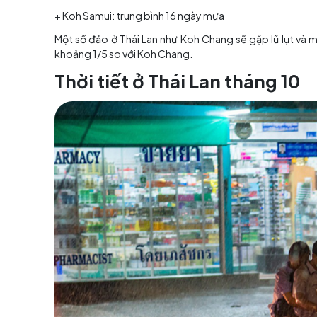
+ Bangkok: 37,2 độ
C – 25 độ C
+ Chiang Mai: 31,7 độ C
– 23,2 độ C
+ Phuket: 31,5 độ C
– 24,6 độ C
+ Koh Samui: 31,7 độ C
– 24,8 độ C
Lượng mưa trong tháng 9:
+ Bangkok: trung bình 21 ngày mưa
+ Chiang Mai: trung bình 18 ngày mưa
+ Phuket: trung bình 22 ngày mưa
+ Koh Samui: trung bình 16 ngày mưa
Một số đảo ở Thái Lan như Koh Chang sẽ gặp l
khoảng 1/5 so với Koh Chang.