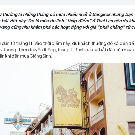
ời nếu theo dõi hết bài viết này! Do là mùa du lịch “
và tháng 10 thường là những tháng có mưa nhiều nhất ở
heo dõi hết bài viết này! Do là mùa du lịch “thấp điểm” 
ứ sở chùa vàng cũng như khám phá các hoạt động với g
 9 và giảm dần từ tháng 11. Vào thời điểm này, du khách
n như Loy Krathong. Theo truyền thống, tháng 11 đánh dấu
 đông đúc hẳn khi đến mùa Giáng Sinh.