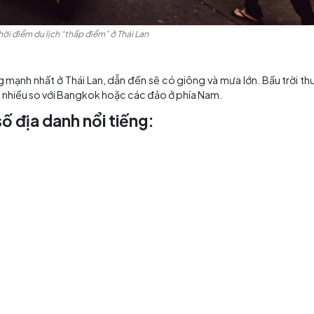
Mùa thu là thời điểm du lịch “thấp điểm” ở Thái Lan
g 9
hoạt động mạnh nhất ở Thái Lan, dẫn đến sẽ có giông và 
 mưa ít hơn nhiều so với Bangkok hoặc các đảo ở phía Nam
ở một số địa danh nổi tiếng: