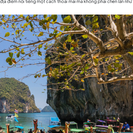
 Một tin tốt là vào thời điểm này, lượng mưa ở khu vực thủ
 vui vẻ cùng với gia đình và bạn bè.
 danh nổi tiếng: