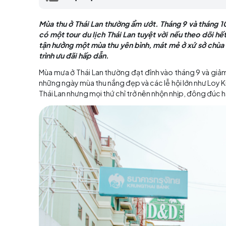
có thể có một tour du lịch Thái Lan tuyệt v
Mục lục
Mùa thu ở Thái Lan thường ẩm ướt. Tháng 9 
có một tour du lịch Thái Lan tuyệt vời nếu t
tận hưởng một mùa thu yên bình, mát mẻ ở x
trình ưu đãi hấp dẫn.
Mùa mưa ở Thái Lan thường đạt đỉnh vào tháng
những ngày mùa thu nắng đẹp và các lễ hội lớ
Thái Lan nhưng mọi thứ chỉ trở nên nhộn nhịp,