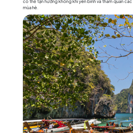
nước trút trong nhiều ngày liên tiếp trên đảo.
dần, thích hợp hơn để tận hưởng kì nghỉ mùa thu
Nhiệt độ trung bình tháng 10 ở một số địa
+ Bangkok: 32,6 độ C
– 24,8 độ C
+ Chiang Mai: 31,4 độ C
– 22,2 độ C
+ Phuket: 31,5 độ C
- 24,5 độ C
+ Koh Samui: 30,5 độ C
– 24,3 độ C
Lượng mưa trong tháng 10:
+ Bangkok: trung bình 18 ngày mưa
+ Chiang Mai: trung bình 12 ngày mưa
+ Phuket: trung bình 23 ngày mưa
+ Koh Samui: trung bình 20 ngày mưa