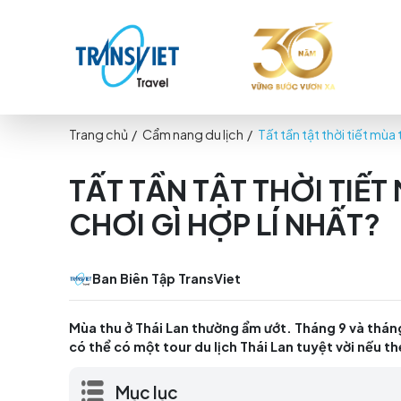
Trang chủ
/
Cẩm nang du lịch
/
Tất tần tật thờ
TẤT TẦN TẬT THỜI 
CHƠI GÌ HỢP LÍ NH
Ban Biên Tập TransViet
Mùa thu ở Thái Lan thường ẩm ướt. Tháng 