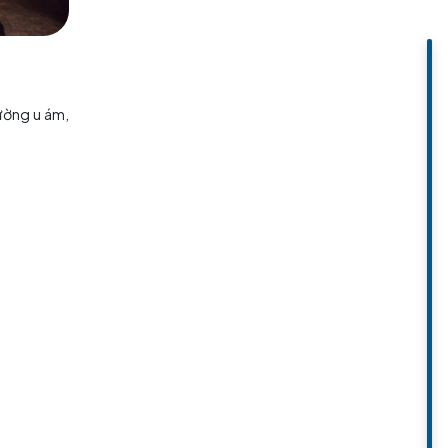
mưa lớn. Bầu trời thường u ám,
.