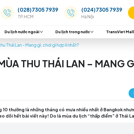
(028)7305 7939
(024
TP.HCM
Hà Nộ
Du lịch nước ngoài
Du lịch trong nước
i tiết mùa thu Thái Lan – Mang gì, chơi gì hợp lí nhất?
TIẾT MÙA THU THÁI LAN 
ẤT?
9 và tháng 10 thường là những tháng có mưa nhiều n