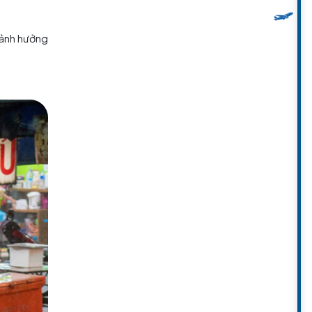
như Koh Samui chỉ bị ảnh hưởng