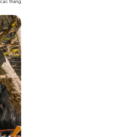
 đô Bangkok, Chiang Mai sẽ giảm