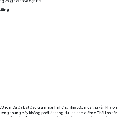
Nên chú ý thời tiết vì sẽ có những cơn mưa bất chợt
 Bắc khiến khu vực ven đoạn sông Chao Phraya chảy ngang 
 tải của khu vực.
n thăm đảo thay vì tháng 10 vì có thể bạn phải chịu cản
ng không phải nơi lí tưởng cho
tour Thái Lan
và tháng 