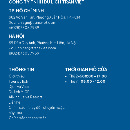
CÔNG TY TNHH DU LỊCH TRẦN VIỆT
TP.HỒ CHÍ MINH
82 Võ Văn Tần, Phường Xuân Hòa, TP.HCM
dulich.sgn@transviet.com
(028)7305 7939
HÀ NỘI
9 Đào Duy Anh, Phường Kim Liên, Hà Nội
dulich.han@transviet.com
(024)7305 7939
THÔNG TIN
THỜI GIAN MỞ CỬA
Giới thiệu
•
Thứ 2-6
08:00 - 17:00
Tour du lịch
•
Thứ 7
08:00 - 12:00
Dịch vụ Visa
Du lịch MICE
All-Inclusive Resort
Liên hệ
Chính sách thay đổi, chuyển hoặc
hủy tour
Chính sách thanh toán