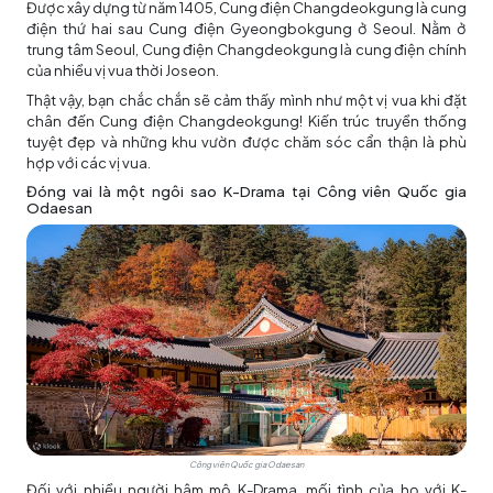
Được xây dựng từ năm 1405, Cung điện Changdeokgung là cung
điện thứ hai sau Cung điện Gyeongbokgung ở Seoul. Nằm ở
trung tâm Seoul, Cung điện Changdeokgung là cung điện chính
của nhiều vị vua thời Joseon.
Thật vậy, bạn chắc chắn sẽ cảm thấy mình như một vị vua khi đặt
chân đến Cung điện Changdeokgung! Kiến trúc truyền thống
tuyệt đẹp và những khu vườn được chăm sóc cẩn thận là phù
hợp với các vị vua.
Đóng vai là một ngôi sao K-Drama tại Công viên Quốc gia
Odaesan
Công viên Quốc gia Odaesan
Đối với nhiều người hâm mộ K-Drama, mối tình của họ với K-