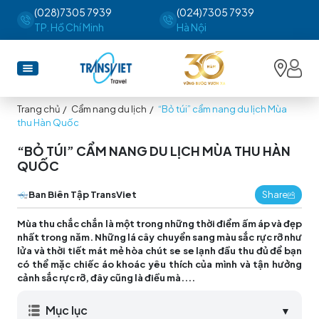
(028)7305 7939
(024)7305 7939
TP. Hồ Chí Minh
Hà Nội
Trang chủ
/
Cẩm nang du lịch
/
“Bỏ túi” cẩm nang du lịch Mùa
thu Hàn Quốc
“BỎ TÚI” CẨM NANG DU LỊCH MÙA THU HÀN
QUỐC
Ban Biên Tập TransViet
Share
Mùa thu chắc chắn là một trong những thời điểm ấm áp và đẹp
nhất trong năm. Những lá cây chuyển sang màu sắc rực rỡ như
lửa và thời tiết mát mẻ hòa chút se se lạnh đầu thu đủ để bạn
có thể mặc chiếc áo khoác yêu thích của mình và tận hưởng
cảnh sắc rực rỡ, đây cũng là điều mà....
Mục lục
▼