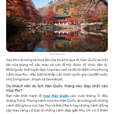
Mùa thu Hàn Quốc
Sau khi cái nóng và mưa ẩm của mùa hè qua đi, Hàn Quốc lại một
lần nữa bùng nổ sắc màu và các lễ hội được tổ chức rầm rộ.
Những sắc thái tuyệt đẹp của màu cam và đỏ tô điểm cho phong
cảnh mùa thu - đặc biệt là khắp các Vườn quốc gia của đất nước
như Songnisan, Jirisan và Seoraksan.
Du khách nên du lịch Hàn Quốc tháng nào đẹp nhất vào
mùa thu?
Bạn nên khởi hành đi
tour Hàn Quốc
vào cuối tháng 10 đầu
tháng 11 nhé. Phong cảnh mùa thu Hàn Quốc ấn tượng với những
cánh đồng hoa cúc Vạn Thọ và Kiều Mạch hay những cánh đồng
sậy màu vàng cỏ bạc là những cảnh đẹp gần như chỉ có ở thiên