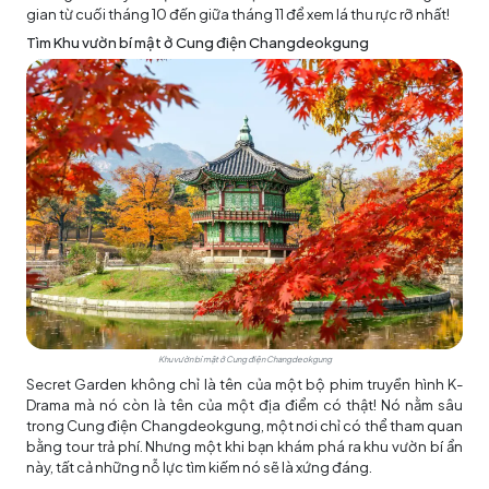
gian từ cuối tháng 10 đến giữa tháng 11 để xem lá thu rực rỡ nhất!
Tìm Khu vườn bí mật ở Cung điện Changdeokgung
Khu vườn bí mật ở Cung điện Changdeokgung
Secret Garden không chỉ là tên của một bộ phim truyền hình K-
Drama mà nó còn là tên của một địa điểm có thật! Nó nằm sâu
trong Cung điện Changdeokgung, một nơi chỉ có thể tham quan
bằng tour trả phí. Nhưng một khi bạn khám phá ra khu vườn bí ẩn
này, tất cả những nỗ lực tìm kiếm nó sẽ là xứng đáng.