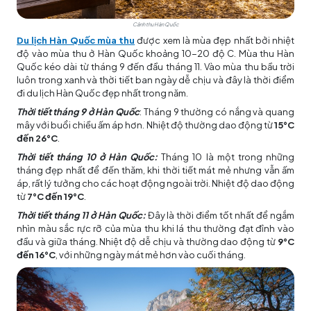
Cảnh thu Hàn Quốc
Du lịch Hàn Quốc
mùa thu
được xem là mùa đẹp nhất bởi nhiệt
độ vào mùa thu ở Hàn Quốc khoảng 10-20 độ C. Mùa thu Hàn
Quốc kéo dài từ tháng 9 đến đầu tháng 11. Vào mùa thu bầu trời
luôn trong xanh và thời tiết ban ngày dễ chịu và đây là thời điểm
đi
du lịch Hàn Quốc
đẹp nhất trong năm.
Thời tiết tháng 9 ở Hàn Quốc
: Tháng 9 thường có nắng và quang
mây với buổi chiều ấm áp hơn. Nhiệt độ thường dao động từ
15°C
đến 26°C
.
Thời tiết tháng 10 ở Hàn Quốc:
Tháng 10 là một trong những
tháng đẹp nhất để đến thăm, khi thời tiết mát mẻ nhưng vẫn ấm
áp, rất lý tưởng cho các hoạt động ngoài trời. Nhiệt độ dao động
từ
7°C đến 19°C
.
Thời tiết tháng 11 ở Hàn Quốc:
Đây là thời điểm tốt nhất để ngắm
nhìn màu sắc rực rỡ của mùa thu khi lá thu thường đạt đỉnh vào
đầu và giữa tháng. Nhiệt độ dễ chịu và thường dao động từ
9°C
đến 16°C
, với những ngày mát mẻ hơn vào cuối tháng.