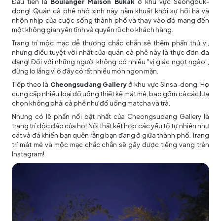
Đầu tiên là
Boulanger Maison Bukak
ở khu vực Seongbuk-
dong! Quán cà phê nhỏ xinh này nằm khuất khỏi sự hối hả và
nhộn nhịp của cuộc sống thành phố và thay vào đó mang đến
một không gian yên tĩnh và quyến rũ cho khách hàng.
Trang trí mộc mạc dễ thương chắc chắn sẽ thêm phần thú vị,
nhưng điều tuyệt vời nhất của quán cà phê này là thực đơn đa
dạng! Đối với những người không có nhiều "vị giác ngọt ngào",
đừng lo lắng vì ở đây có rất nhiều món ngon mặn.
Tiếp theo là
Cheongsudang Gallery
ở khu vực Sinsa-dong. Họ
cung cấp nhiều loại đồ uống thiết kế mát mẻ, bao gồm cả các lựa
chọn không phải cà phê như đồ uống matcha và trà.
Nhưng có lẽ phần nổi bật nhất của Cheongsudang Gallery là
trang trí độc đáo của họ! Nội thất kết hợp các yếu tố tự nhiên như
cát và đá khiến bạn quên rằng bạn đang ở giữa thành phố. Trang
trí mát mẻ và mộc mạc chắc chắn sẽ gây được tiếng vang trên
Instagram!