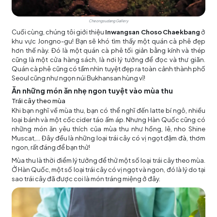
Cheongsudang Gallery
Cuối cùng, chúng tôi giới thiệu
Inwangsan Choso Chaekbang
ở
khu vực Jongno-gu! Bạn sẽ khó tìm thấy một quán cà phê đẹp
hơn thế này. Đó là một quán cà phê tối giản bằng kính và thép
cũng là một cửa hàng sách, là nơi lý tưởng để đọc và thư giãn.
Quán cà phê cũng có tầm nhìn tuyệt đẹp ra toàn cảnh thành phố
Seoul cũng như ngọn núi Bukhansan hùng vĩ!
Ăn những món ăn nhẹ ngon tuyệt vào mùa thu
Trái cây theo mùa
Khi bạn nghĩ về mùa thu, bạn có thể nghĩ đến latte bí ngô, nhiều
loại bánh và một cốc cider táo ấm áp. Nhưng Hàn Quốc cũng có
những món ăn yêu thích của mùa thu như hồng, lê, nho Shine
Muscat,... Đây đều là những loại trái cây có vị ngọt đậm đà, thơm
ngon, rất đáng để bạn thử!
Mùa thu là thời điểm lý tưởng để thử một số loại trái cây theo mùa.
Ở Hàn Quốc, một số loại trái cây có vị ngọt và ngon, đó là lý do tại
sao trái cây đã được coi là món tráng miệng ở đây.