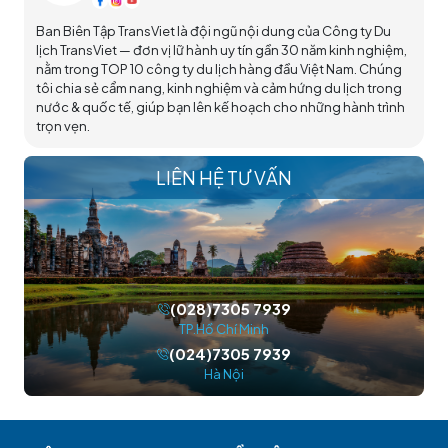
Ban Biên Tập TransViet là đội ngũ nội dung của Công ty Du
lịch TransViet — đơn vị lữ hành uy tín gần 30 năm kinh nghiệm,
nằm trong TOP 10 công ty du lịch hàng đầu Việt Nam. Chúng
tôi chia sẻ cẩm nang, kinh nghiệm và cảm hứng du lịch trong
nước & quốc tế, giúp bạn lên kế hoạch cho những hành trình
trọn vẹn.
LIÊN HỆ TƯ VẤN
(028)7305 7939
TP.Hồ Chí Minh
(024)7305 7939
Hà Nội