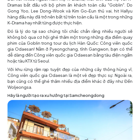
Dramas bắt đầu với bộ phim ăn khách toàn cầu "Goblin". Do
Gong Yoo, Lee Dong-Wook và Kim Go-Eun thủ vai, hit Hallyu
hàng đầu này đã trở nên bất tử trên toàn cầu là một trong những
K-Drama hay nhất từng được thực hiện.
Đó là lý do tại sao chúng tôi chắc chắn rằng nhiều người sẽ
không bỏ qua cơ hội ghé thăm một trong những địa điểm quay
phim của Goblin trong tour
du lịch Hàn Quốc
: Công viên quốc
gia Odaesan! Nằm ở Pyeongchang, tỉnh Gangwon, bạn có thể
dễ dàng đến Công viên quốc gia Odaesan bằng tàu điện ngầm
hoặc tàu KTX từ Seoul.
Với khu rừng rậm rạp tuyệt đẹp của những cây thông hùng vĩ,
Công viên quốc gia Odaesan là một vẻ đẹp thực sự. Ngoài ra,
bạn cũng có thể ghé thăm nhiều địa điểm khác ở đây như Đền
Woljeongsa.
Hãy là người tạo ra xu hướng tại Samcheongdong