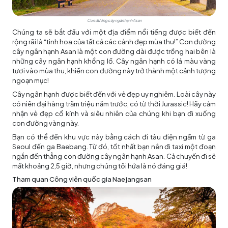
Con đường cây ngân hạnh Asan
Chúng ta sẽ bắt đầu với một địa điểm nổi tiếng được biết đến
rộng rãi là “tinh hoa của tất cả các cảnh đẹp mùa thu!” Con đường
cây ngân hạnh Asan là một con đường dài được trồng hai bên là
những cây ngân hạnh khổng lồ. Cây ngân hạnh có lá màu vàng
tươi vào mùa thu, khiến con đường này trở thành một cảnh tượng
ngoạn mục!
Cây ngân hạnh được biết đến với vẻ đẹp uy nghiêm. Loài cây này
có niên đại hàng trăm triệu năm trước, có từ thời Jurassic! Hãy cảm
nhận vẻ đẹp cổ kính và siêu nhiên của chúng khi bạn đi xuống
con đường vàng này.
Bạn có thể đến khu vực này bằng cách đi tàu điện ngầm từ ga
Seoul đến ga Baebang. Từ đó, tốt nhất bạn nên đi taxi một đoạn
ngắn đến thẳng con đường cây ngân hạnh Asan. Cả chuyến đi sẽ
mất khoảng 2,5 giờ, nhưng chúng tôi hứa là nó đáng giá!
Tham quan Công viên quốc gia Naejangsan