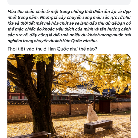
Mùa thu chắc chắn là một trong những thời điểm ấm áp và đẹp
nhất trong năm. Những lá cây chuyển sang màu sắc rực rỡ như
lửa và thời tiết mát mẻ hòa chút se se lạnh đầu thu đủ để bạn có
thể mặc chiếc áo khoác yêu thích của mình và tận hưởng cảnh
sắc rực rỡ, đây cũng là điều mà nhiều du khách mong muốn trải
nghiệm trong chuyến du lịch Hàn Quốc vào thu.
Thời tiết vào thu ở Hàn Quốc như thế nào?