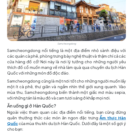
Samcheongdong
Samcheongdong nổi tiếng là một địa điểm nhỏ sành điệu với
các quán cà phê, phòng trưng bày nghệ thuật và thậm chí cả các
cửa hàng đồ cổ! Nơi này là nơi lý tưởng cho những người yêu
thích đồ cổ muốn mang về nhà làm quà qua chuyến
du lịch Hàn
Quốc
với những món đồ độc đáo.
Samcheongdong cũng là một nơi tốt cho những người muốn lấy
một ít cà phê, thư giãn và ngắm nhìn thế giới xung quanh. Vào
mùa thu, Samcheongdong biến thành một giấc mơ màu sepia,
với những tán lá màu đỏ và cam tươi sáng ở khắp mọi nơi.
Ăn uống gì ở Hàn Quốc?
Ngoài việc tham quan các địa điểm nổi tiếng, bạn cũng đừng
quên thưởng thức các món ăn ngon đặc trưng
Ẩm thực Hàn
Quốc
của mùa thu khi
du lịch Hàn Quốc
. Dưới đây là một số gợi ý
cho bạn: