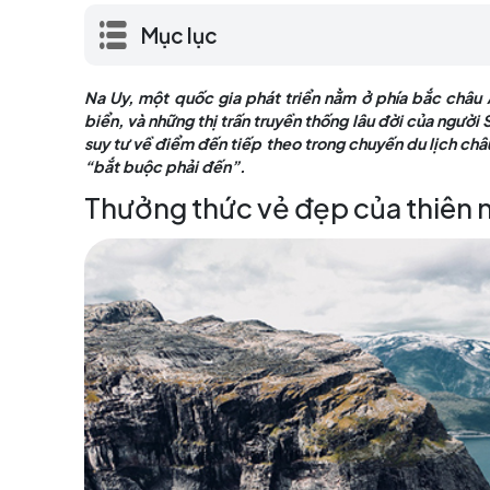
vịnh biển, và những thị trấn truyền thốn
mới hoặc đang suy tư về điểm đến tiếp th
đưa Na Uy vào danh sách “bắt buộc phải 
Mục lục
Na Uy, một quốc gia phát triển nằm ở phía 
biển, và những thị trấn truyền thống lâu đờ
suy tư về điểm đến tiếp theo trong chuyến du
“bắt buộc phải đến”.
Thưởng thức vẻ đẹp của th