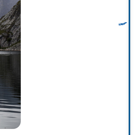
 phủ tuyết, những bãi biển cát
 đời và phát triển nhất của đất
, đảo Lofoten cũng là một điểm