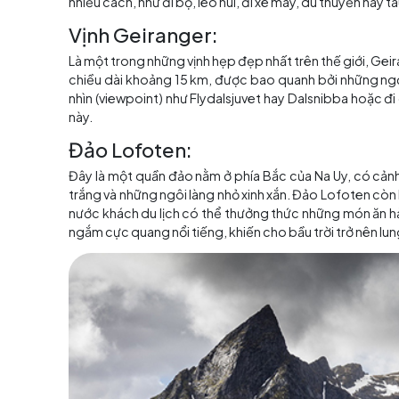
Na Uy có phong cảnh thiên nhiên rất đa dạng v
tour du lịch châu Âu
, du khách không nên bỏ l
nhiều cách, như đi bộ, leo núi, đi xe máy, du th
Vịnh Geiranger:
Là một trong những vịnh hẹp đẹp nhất trên thế
chiều dài khoảng 15 km, được bao quanh bởi 
nhìn (viewpoint) như Flydalsjuvet hay Dalsni
này.
Đảo Lofoten: