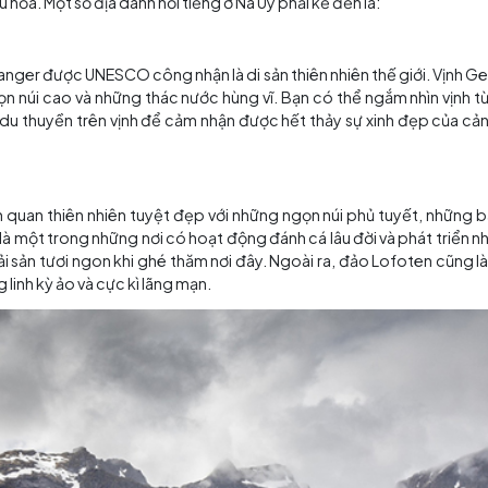
Một dãy núi hùng vĩ ở đất nước Na Uy
à hoang sơ, từ dãy núi, hồ, vịnh, bờ biển cho đến rừng c
ỡ việc khám phá những địa điểm này ở Na Uy. Bạn có thể 
uyền hay tàu hỏa. Một số địa danh nổi tiếng ở Na Uy phải kể đ
 giới, Geiranger được UNESCO công nhận là di sản thiên nh
những ngọn núi cao và những thác nước hùng vĩ. Bạn có 
bba hoặc đi du thuyền trên vịnh để cảm nhận được hết thảy