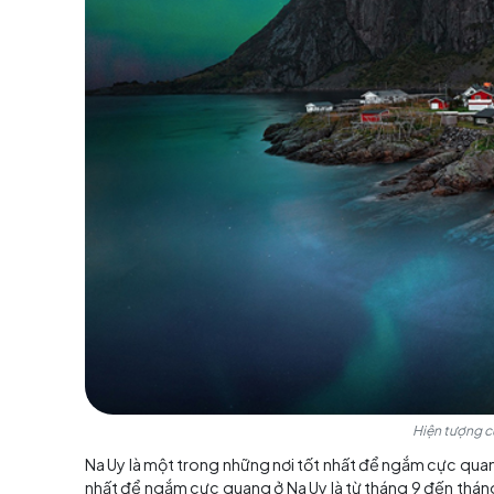
Na Uy là một đất nước của những cảnh quan
Nærøyfjord,
một vịnh hẹp khác của Na Uy cũ
khoảng 17 km, được bao bọc bởi những ngọn n
tuyệt vời như thác nước, rừng cây hay những c
Ngắm cực quang trên bầu tr
Cực quang là hiện tượng ánh sáng màu sắc xuất 
đất. Cực quang có hai loại là cực quang Bắc