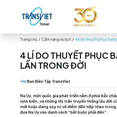
Trang chủ
/
Cẩm nang du lịch
/
4 lí do thuyết
4 LÍ DO THUYẾT PH
LẦN TRONG ĐỜI
Ban Biên Tập TransViet
Na Uy, một quốc gia phát triển nằm ở phía