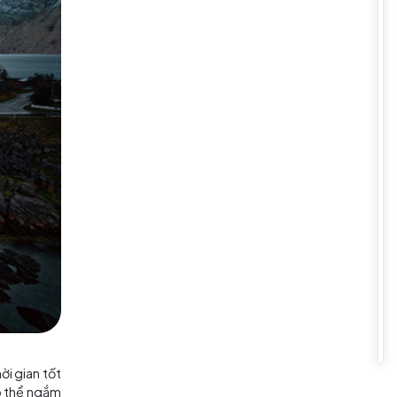
m nổi bật không thể kể thiếu
. Vịnh Nærøyfjord có chiều dài
 chiêm ngưỡng những cảnh quan
 va chạm với bầu khí quyển trái
ng xuất hiện.