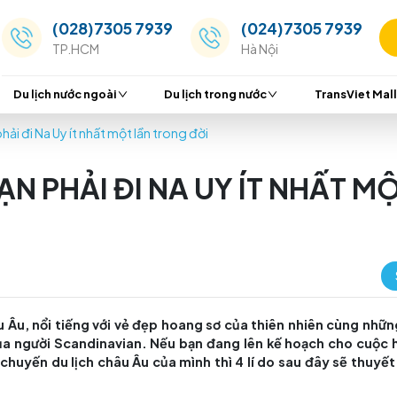
(028)7305 7939
(024
TP.HCM
Hà Nộ
Du lịch nước ngoài
Du lịch trong nước
 phục bạn phải đi Na Uy ít nhất một lần trong đời
ỤC BẠN PHẢI ĐI NA UY Í
 bắc châu Âu, nổi tiếng với vẻ đẹp hoang sơ của thi