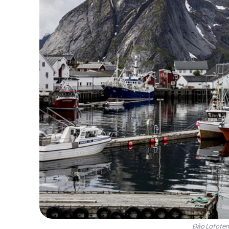
Đây là một quần đảo nằm ở phía Bắc của Na Uy
trắng và những ngôi làng nhỏ xinh xắn. Đảo Lo
nước khách du lịch có thể thưởng thức những 
ngắm cực quang nổi tiếng, khiến cho bầu trời tr