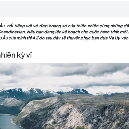
g lâu đời của người Scandinavian. Nếu bạn đang lên 
eo trong chuyến du lịch châu Âu của mình thì 4 lí d
đến”.
bắc châu Âu, nổi tiếng với vẻ đẹp hoang sơ của thiên n
i của người Scandinavian. Nếu bạn đang lên kế hoạch cho
 lịch châu Âu của mình thì 4 lí do sau đây sẽ thuyết ph
iên nhiên kỳ vĩ