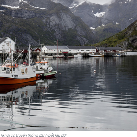
, có cảnh quan thiên nhiên tuyệt đẹp với những ngọn núi
foten còn là một trong những nơi có hoạt động đánh cá lâu
món ăn hải sản tươi ngon khi ghé thăm nơi đây. Ngoài ra
ở nên lung linh kỳ ảo và cực kì lãng mạn.