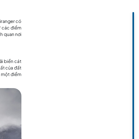
ây. Một khi đã tham gia vào một
khám phá những vẻ đẹp này bằng
ến là:
iên thế giới. Vịnh Geiranger có
thể ngắm nhìn vịnh từ các điểm
 sự xinh đẹp của cảnh quan nơi