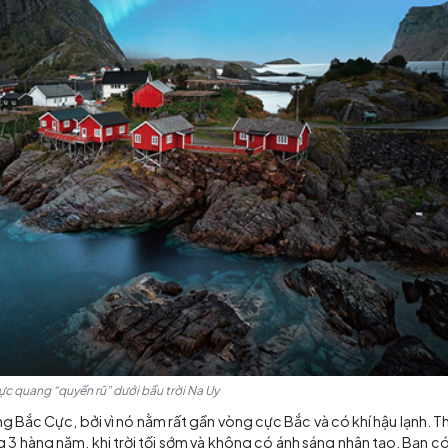
 đẹp “nức lòng người” nên trong danh sách những điể
ng được UNESCO công nhận là di sản thiên nhiên thế giới
úi cao hơn 1000m. Bạn có thể đi du thuyền trên vịnh để
on dê núi trong những ngôi làng ven vịnh.
ời Bắc Cực
hiện trên bầu trời do tác dụng của các hạt bức xạ mặt trời
 Cực và cực quang Nam Cực tùy thuộc vào vùng cực mà chú