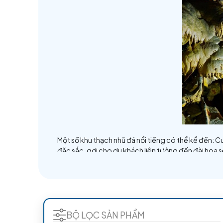
Động Thiên Đường là một hang động khô
thành một dòng sông ngay trong lòng độn
1,1km và được thiết kế sàn gỗ đi dọc the
Vẻ đẹp của những nhũ đá, măng đá với hì
nhiều dấu tích sập đổ, ngổn ngang những
Theo tính toán của các nhà khoa học, để
rộng 3,5m và dài hơn 1 km để phục vụ du
nhũ đá với hình thù kỳ thú. Hệ thống "đ
kế những sàn nghỉ để du khách có thể d
động Thiên Ðường có nhiều hình thù hơn. 
Có đám khi rọi đèn vào sẽ ánh lên như k
mát rượi ở nhiệt độ 20-21 độ C. Chỉ ngồ
độ C ngoài trời. Do không có ánh sáng t
hình thành trong lòng động.