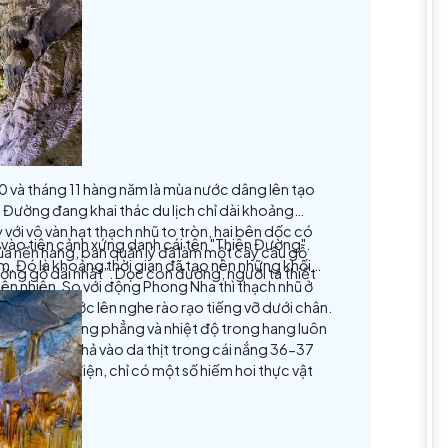
ời xuống, nằm dưới lèn đá cao hơn trăm mét trông rất ng
 của du khách kể cả trong và khách nước ngoài. Động chín