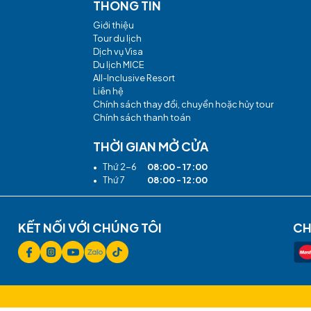
ải có 1 hướng dẫn viên và 1 nhân viên y tế. Mỗi đoàn đi tối
Chưa có