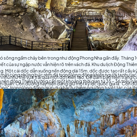
a mới lên đến cửa động. Cửa động nhỏ chỉ vừa đủ một ngư
ến không thể bỏ qua trong mọi chuyến du lịch Quảng Bình