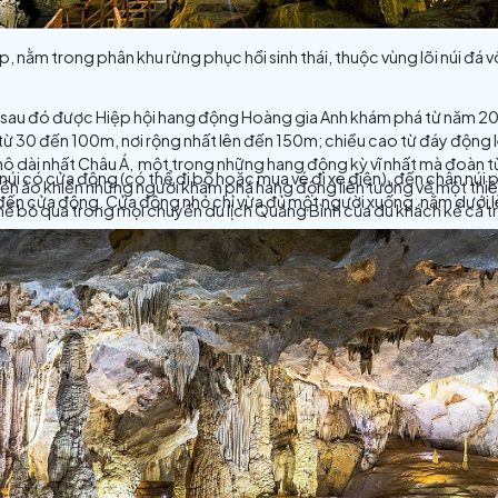
ớn và đẹp, nằm trong phân khu rừng phục hồi sinh thái, th
năm 2005, sau đó được Hiệp hội hang động Hoàng gia An
ng dao động từ 30 đến 100m, nơi rộng nhất lên đến 150m; 
g động khô dài nhất Châu Á, một trong những hang động k
ào đến quả núi có cửa động (có thể đi bộ hoặc mua vé đi x
g lệ và huyền ảo khiến những người khám phá hang động liê