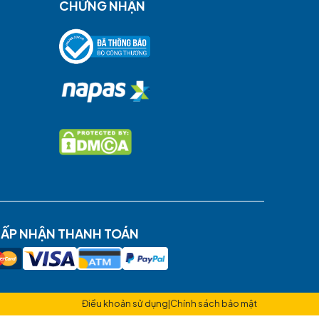
 đa 3 người vì có đoạn phải di chuyển bằng thuyền kayak.
 tour theo tìm kiếm của bạn