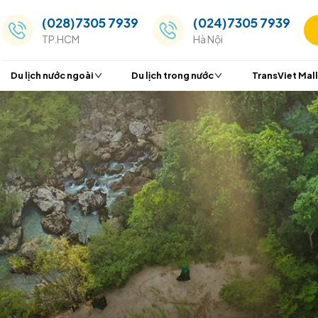
(028)7305 7939
(024
TP.HCM
Hà Nộ
Du lịch nước ngoài
Du lịch trong nước