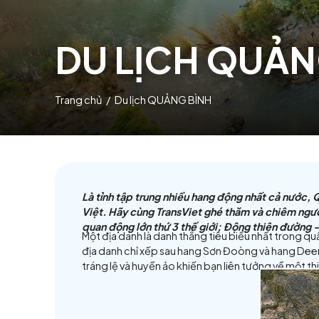
DU LỊCH QU
Trang chủ
/ Du lịch QUẢNG BÌNH
Là tỉnh tập trung nhiều hang động nhấ
Việt. Hãy cùng TransViet ghé thăm và 