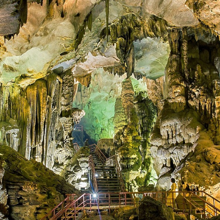
ên đường - Hoàng cung trong lòng đất;... và rất nhiều k
ất trong quần thể hang động Phong Nha – Kẻ Bàng, sở hữu 
hang Deer (Malaysia), Hang Én mang vẻ đẹp kỳ vĩ đầy mê ho
g về một thiên cung nơi trần thế. Một Hang Chà Lòi được ví 