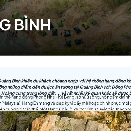
ẢNG BÌNH
t cả nước, Quảng Bình khiến du khách chóang ngợp với hệ
chiêm ngưỡng những điểm đến du lịch ấn tượng tại Quản