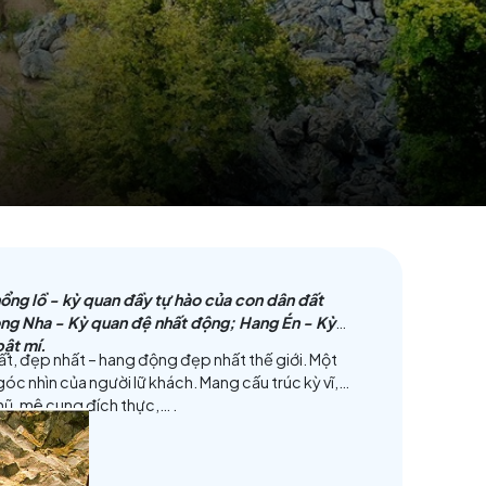
 thống hang động khổng lồ - kỳ quan đầy tự hào của con
g Bình với: Động Phong Nha - Kỳ quan đệ nhất động; Han