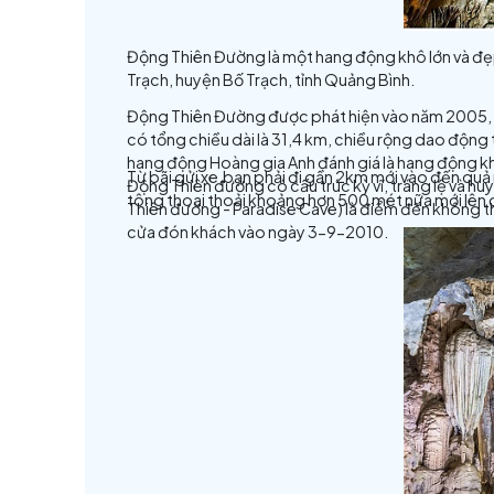
Động Thiên Đường là một hang động khô l
Trạch, huyện Bố Trạch, tỉnh Quảng Bình.
Động Thiên Đường được phát hiện vào 
có tổng chiều dài là 31,4 km, chiều rộ
hang động Hoàng gia Anh đánh giá là han
Từ bãi gửi xe,bạn phải đi gần 2km mới v
Động Thiên đường có cấu trúc kỳ vĩ, trán