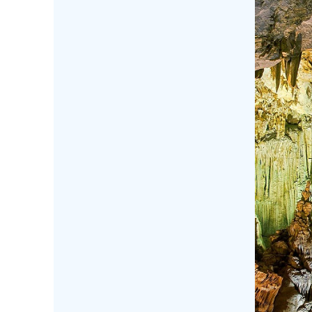
quan động lớn thứ 3 thế giới; Động thi
Một địa danh là danh thắng tiêu biểu nh
địa danh chỉ xếp sau hang Sơn Đoòng và 
tráng lệ và huyền ảo khiến bạn liên tưởn