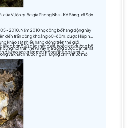
uộc vùng lõi núi đá vôi của Vườn quốc gia Phong Nha – Kẻ 
h khám phá từ năm 2005 - 2010. Năm 2010 họ công bố ha
chiều cao từ đáy động lên đến trần động khoảng 60-80m, đ
ỳ vĩ nhất mà đoàn từng khảo sát nhiều hang động trên thế
e điện), đến chân núi phải leo hơn 500 bậc thang đá, hoặc
n tưởng về một thiên cung nơi trần thế (vì vậy mà động đư