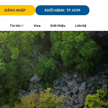
)7305 7939
ĐĂNG NHẬP
KHỞI HÀ
i
TransViet Mall
Tin tức
Visa
Giới t