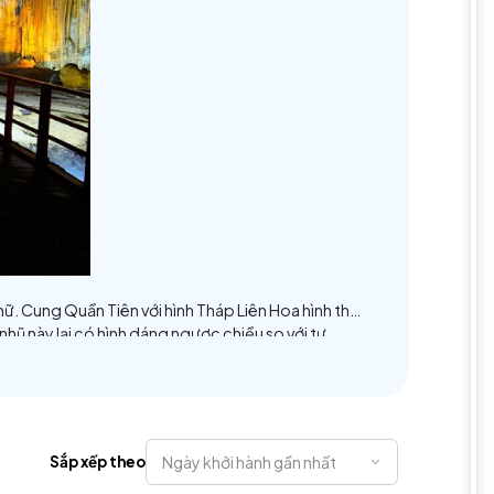
 gần đấy. Tháng 10 và tháng 11 hàng năm là mùa nước dâ
u du lịch Động Thiên Đường đang khai thác du lịch chỉ dà
được tạo rất cầu kỳ với vô vàn hạt thạch nhũ to tròn, hai
ến người ta như lạc vào tiên cảnh xứng danh cái tên "Thi
đảm bảo hiện trạng của nền hang, ban quản lý đã làm một 
 từ 35 – 36 triệu năm. Đó là khoảng thời gian đã tạo nên 
 quốc gia là “Con đường gỗ dài nhất”. Dọc con đường, ngư
ng tuyệt tác của thiên nhiên. So với động Phong Nha thì t
h thành, còn ẩm ướt hơi nước, bước lên nghe rào rạo tiếng 
n động là đất dẻo, rộng và khá bằng phẳng và nhiệt độ tr
mát từ dưới động thổngược lên, phả vào da thịt trong cái
sự quang hợp của ánh sáng đèn điện, chỉ có một số hiếm ho