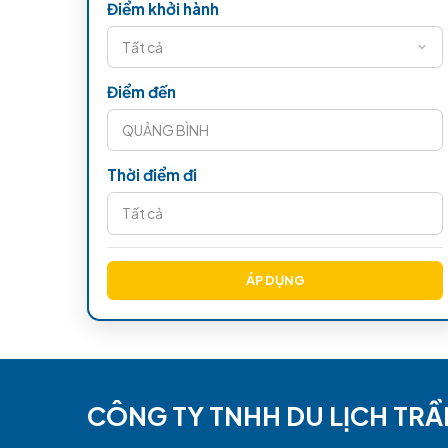
Một số khu thạch nhũ đá nổi tiếng có thể
đặc sắc, gợi cho du khách liên tưởng đến
nhiên. Ngoài ra còn có thác Thiên Hà, thá
Lạc trong "tiên cảnh" sẽ khiến bạn mãi 
thể nào quên trong hành trình
du lịch m
lẫy, tráng lệ của những nhũ đá, măng đá 
sáng mặt trời chiếu rọi vào trong động.