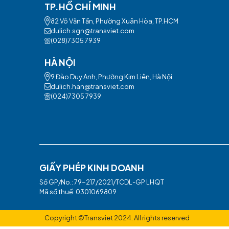
trạng sức khỏe tốt. Hành trình này cần ph
BỘ LỌC SẢN PHẨM
Điểm khởi hành
Tất cả
Điểm đến
QUẢNG BÌNH
Thời điểm đi
Tất cả
ÁP DỤNG