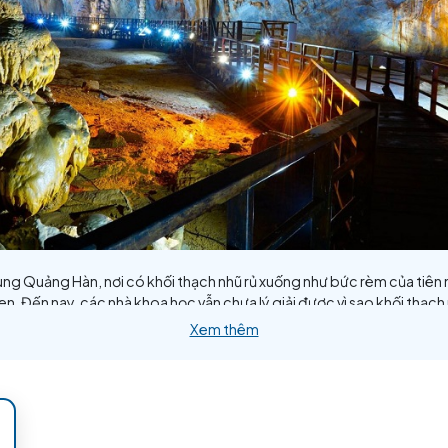
, không có sông ngầm chảy bên trong như động Phong Nha
g. Dấu vết của sự ngập nước vẫn hiện rõ trên vách đá. Kh
o lòng động. Một cái dốc dẫn xuống nền động dài 15m, dốc 
nh dạng lạ mắt cùng những bức rèm đá trong lòng động khi
 cột thạch nhũ như thể vừa trải qua một đợt kiến tạo. Để 
 hình thành nên động Thiên Đường cần một khoảng thời gian
 khách tham quan. Con đường này hiện đang giữ một kỷ lục
ường giao thông" trong lòng động giúp du khách chiêm ngưỡ
ừng nghỉ chân.
Thỉnh thoảng lại bắt gặp một triền nhũ đá dốc như mới hìn
im tuyến, nhấp nháy như muôn vàn ánh sao đêm. Phần lớn nề
i trước cửa động thôi cũng cảm nhận được từng luồng hơi 
ự nhiên nên không có thảm thực vật trong lòng động. Nhờ 