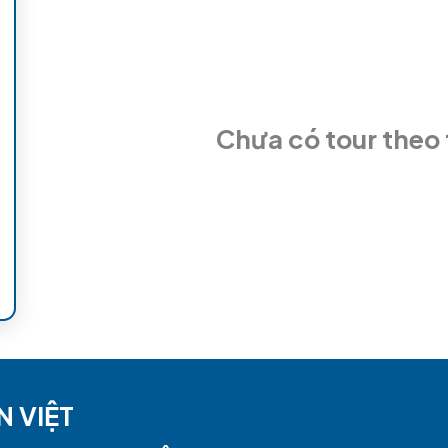
 kể đến: Cung Quảng Hàn, nơi có khối thạch nhũ rủ xuống n
 đài hoa sen. Đến nay, các nhà khoa học vẫn chưa lý giải đư
p Chỉ Thiên...
Xem thêm
không muốn trở ra, chợt thấy hơn 1km chiều dài con đường
iền Trung
.Ít ai biết rằng từ điểm dừng chân cuối cùng, 
muôn hình vạn trạng xứng danh là một trong những hang độn
 Tuy nhiên, hành trình 7km kế tiếp này chỉ phù hợp với nh