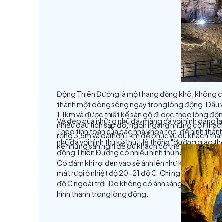
tông thoai thoải khoảng hơn 500 mét nữ
Thiên đường - Paradise Cave) là điểm đ
cửa đón khách vào ngày 3-9-2010.