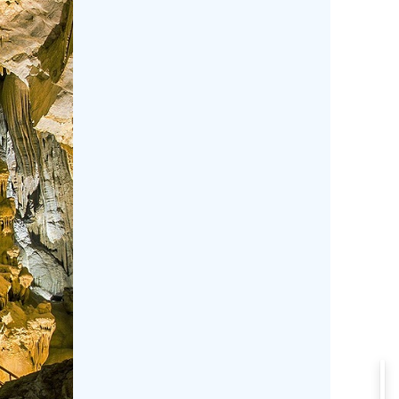
ỳ quan khác sẽ được bật mí.
sông, hồ ngầm dài nhất, đẹp nhất – hang động đẹp nhất thế
ặc chinh phục mọi góc nhìn của người lữ khách. Mang cấu t
như tuyệt tác thạch nhũ, mê cung đích thực,… .