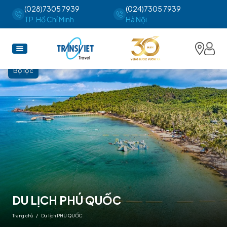
(028)7305 7939
(024)7305 7939
TP. Hồ Chí Minh
Hà Nội
Bộ lọc
DU LỊCH PHÚ QUỐC
Trang chủ
/ Du lịch PHÚ QUỐC