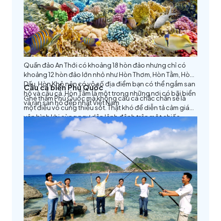
lịch trình hợp lý nhất.
Quần đảo An Thới có khoảng 18 hòn đảo nhưng chỉ có
khoảng 12 hòn đảo lớn nhỏ như Hòn Thơm, Hòn Tằm, Hòn
Dấu, Hòn Khô nên có vô số địa điểm bạn có thể ngắm san
Câu cá biển Phú Quốc
hô và câu cá. Hòn Tằm là một trong những nơi có bãi biển
Ghé thăm Phú Quốc mà không câu cá chắc chắn sẽ là
và rạn san hô đẹp nhất Việt Nam
một điều vô cùng thiếu sót. Thật khó để diễn tả cảm giác
yên bình khi cùng ngư dân lênh đênh trên một chiếc
thuyền đánh cá; đắm mình trong làn nước trong xanh,
tĩnh lặng; hay ngắm những rặng san hô ẩn mình dưới làn
nước trong xanh. Sau buổi ra khơi, bạn sẽ được thưởng
thức nhiều loài cá ngon do chính tay mình đánh bắt như
cá lăng, cá thằn lằn, cá tầm, v.v...