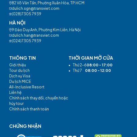
82 Võ Văn Tần, Phường Xuân Hòa, TP.HCM
dulich.sgn@transviet.com
(028)7305 7939
HÀ NỘI
9 Đào Duy Anh, Phường Kim Liên, Hà Nội
dulich.han@transviet.com
(024)7305 7939
THÔNG TIN
THỜI GIAN MỞ CỬA
Giới thiệu
•
Thứ 2-6
08:00 - 17:00
Tour du lịch
•
Thứ 7
08:00 - 12:00
Dịch vụ Visa
Du lịch MICE
All-Inclusive Resort
Liên hệ
Chính sách thay đổi, chuyển hoặc
hủy tour
Chính sách thanh toán
CHỨNG NHẬN