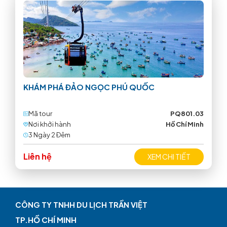
KHÁM PHÁ ĐẢO NGỌC PHÚ QUỐC
Mã tour
PQ801.03
Nơi khởi hành
Hồ Chí Minh
3 Ngày 2 Ðêm
Liên hệ
XEM CHI TIẾT
CÔNG TY TNHH DU LỊCH TRẦN VIỆT
TP.HỒ CHÍ MINH