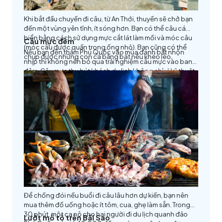
Khi bắt đầu chuyến đi câu, từ An Thới, thuyền sẽ chở bạn
đến một vùng yên tĩnh, ít sóng hơn. Bạn có thể câu cá
biển bằng cách sử dụng mực cắt lát làm mồi và móc câu
Câu mực đêm
(móc câu được quấn trong ống nhỏ). Bạn cũng có thể
Nếu bạn đến thăm Phú Quốc vào mùa đánh bắt nhộn
chụp được những con cá bằng bát nếu khéo léo.
nhịp thì không nên bỏ qua trải nghiệm câu mực vào ban
đêm. Câu mực thu hút khách du lịch không chỉ vì kỹ thuật
câu (không cần mồi) khác thường của nó, mà còn là vì nó
nhắc nhở du khách về sự ưu ái của thiên nhiên dành cho
hòn đảo này. Thật thú vị khi vô tình nhặt được những con
cá kiếm xanh đang trôi trong nước hoặc được dùng tay
vẩy vào nước biển.
Để chống đói nếu buổi đi câu lâu hơn dự kiến, bạn nên
mua thêm đồ uống hoặc ít tôm, cua, ghẹ làm sẵn. Trong
30 phút, một ca nô cho hai người đi du lịch quanh đảo
Lướt mô tô trên Bãi Sao