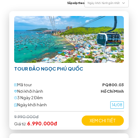
Sắp xếp theo
Ngày khởi hành gần nhất
TOUR ĐẢO NGỌC PHÚ QUỐC
Mã tour
PQ800.03
Nơi khởi hành
Hồ Chí Minh
3 Ngày 2 Ðêm
Ngày khởi hành
14/08
9.990.000đ
XEM CHI TIẾT
6.990.000đ
Giá từ: