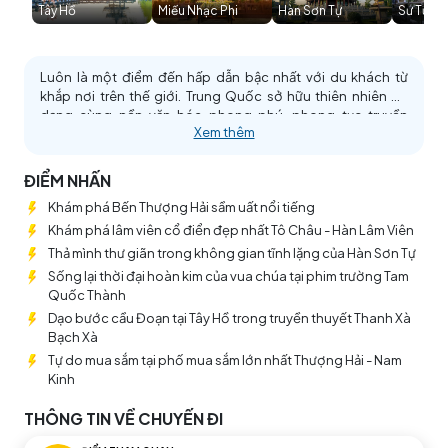
Tây Hồ
Miếu Nhạc Phi
Hàn Sơn Tự
Sư Tử L
Luôn là một điểm đến hấp dẫn bậc nhất với du khách từ
khắp nơi trên thế giới. Trung Quốc sở hữu thiên nhiên đa
dạng cùng nền văn hóa phong phú, phong tục truyền
Xem thêm
thống độc đáo và nền ẩm thực cực kỳ hấp dẫn sẵn sàng mê
hoặc bất cứ ai đặt chân đến vùng đất này. Đặc biệt
tour
Trung Quốc
cùng TransViet đưa bạn đi khám phá những
ĐIỂM NHẤN
điểm đến hàng đầu như Thượng Hải - thành phố giao thoa
Khám phá Bến Thượng Hải sầm uất nổi tiếng
hài hòa giữa những nét phương Đông lẫn những nét
phương Tây, Tô Châu - “Venice phương Đông”, Hàng Châu -
Khám phá lâm viên cổ điển đẹp nhất Tô Châu - Hàn Lâm Viên
thành phố nổi tiếng và thịnh vượng nhất ở Trung Quốc hứa
Thả mình thư giãn trong không gian tĩnh lặng của Hàn Sơn Tự
hẹn sẽ là một chuyến đi ghi dấu ấn khó phai trong lòng du
Sống lại thời đại hoàn kim của vua chúa tại phim trường Tam
khách.
Quốc Thành
Dạo bước cầu Đoạn tại Tây Hồ trong truyền thuyết Thanh Xà
Bạch Xà
Tự do mua sắm tại phố mua sắm lớn nhất Thượng Hải - Nam
Kinh
THÔNG TIN VỀ CHUYẾN ĐI