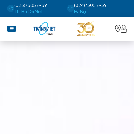
(028)7305 7939
(024)7305 7939
TP. Hồ Chí Minh
Hà Nội