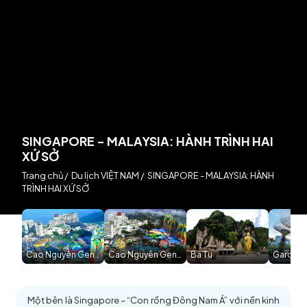
SINGAPORE - MALAYSIA: HÀNH TRÌNH HAI
XỨ SỞ
Trang chủ
/
Du lịch VIỆT NAM
/
SINGAPORE - MALAYSIA: HÀNH
TRÌNH HAI XỨ SỞ
Cao Nguyên Genting
Cao Nguyên Genting
Ba Tu
Gardens
Một bên là Singapore – “Con rồng Đông Nam Á” với nền kinh