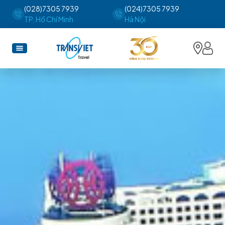
(028)7305 7939
(024)7305 7939
TP. Hồ Chí Minh
Hà Nội