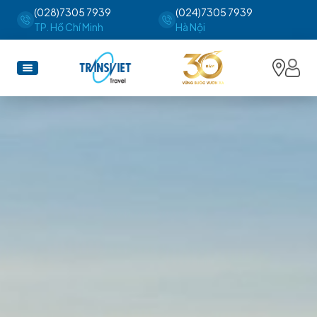
(028)7305 7939
(024)7305 7939
TP. Hồ Chí Minh
Hà Nội