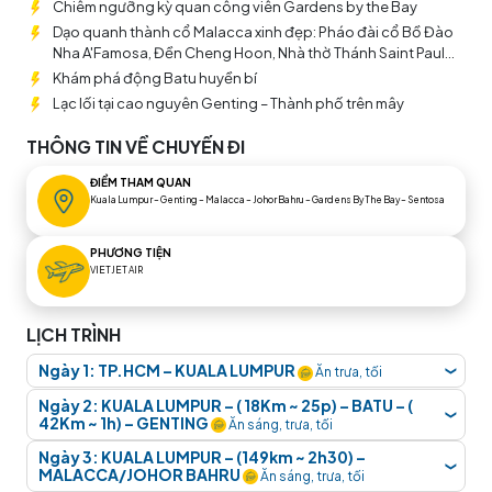
tour liên tuyến khám phá 1 lúc 2 đất nước này nhé!
Chiêm ngưỡng kỳ quan công viên Gardens by the Bay
Dạo quanh thành cổ Malacca xinh đẹp: Pháo đài cổ Bồ Đào
Nha A'Famosa, Đền Cheng Hoon, Nhà thờ Thánh Saint Paul...
Khám phá động Batu huyền bí
Lạc lối tại cao nguyên Genting – Thành phố trên mây
THÔNG TIN VỀ CHUYẾN ĐI
ĐIỂM THAM QUAN
Kuala Lumpur – Genting – Malacca – Johor Bahru – Gardens By The Bay – Sentosa
PHƯƠNG TIỆN
VIETJET AIR
LỊCH TRÌNH
Ngày 1: TP.HCM – KUALA LUMPUR
Ăn trưa, tối
❮
Quý khách tập trung tại sân bay
Tân Sơn Nhất, Ga
Ngày 2: KUALA LUMPUR – ( 18Km ~ 25p) – BATU – (
❮
42Km ~ 1h) – GENTING
Quốc Tế, lầu 2
. Hướng dẫn viên TransViet Travel
Ăn sáng, trưa, tối
Quý khách dùng điểm tâm sáng tại khách sạn. Xe
đón và hỗ trợ Quý Khách làm thủ tục check-in khởi
Ngày 3: KUALA LUMPUR – (149km ~ 2h30) –
❮
MALACCA/JOHOR BAHRU
đưa đoàn khởi hành tham quan:
Ăn sáng, trưa, tối
hành đi Malaysia.