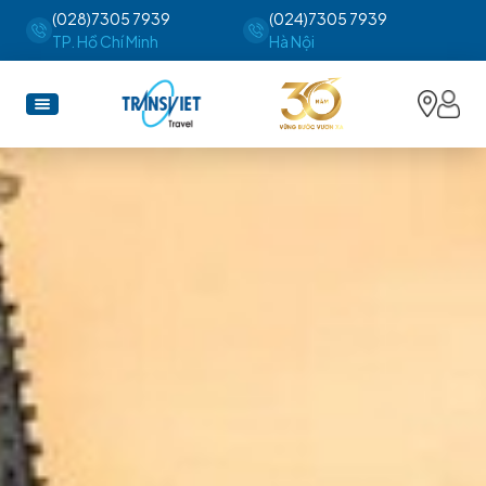
(028)7305 7939
(024)7305 7939
TP. Hồ Chí Minh
Hà Nội