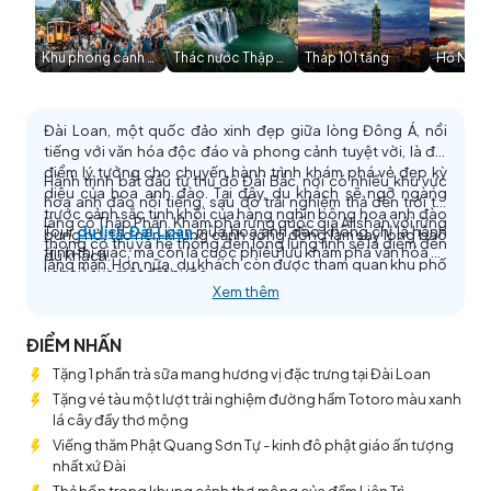
Khu phong cảnh Thập Phần
Thác nước Thập Phần
Tháp 101 tầng
Hồ Nhật
Đài Loan, một quốc đảo xinh đẹp giữa lòng Đông Á, nổi
tiếng với văn hóa độc đáo và phong cảnh tuyệt vời, là địa
điểm lý tưởng cho chuyến hành trình khám phá vẻ đẹp kỳ
Hành trình bắt đầu từ thủ đô Đài Bắc, nơi có nhiều khu vực
diệu của hoa anh đào. Tại đây, du khách sẽ ngỡ ngàng
hoa anh đào nổi tiếng, sau đó trải nghiệm thả đèn trời tại
trước cảnh sắc tinh khôi của hàng nghìn bông hoa anh đào
làng cổ Thập Phần. Khám phá rừng quốc gia Alishan với rừng
Tour
du lịch Đài Loan
mùa hoa anh đào không chỉ là hành
bung nở, tạo nên khung cảnh sống động làm say lòng bao
thông cổ thụ và hệ thống đèn lồng lung linh sẽ là điểm đến
trình thị giác, mà còn là cuộc phiêu lưu khám phá văn hóa và
du khách.
lãng mạn. Hơn nữa, du khách còn được tham quan khu phố
lịch sử của một đất nước.
mua sắm nhộn nhịp, thưởng thức các món ăn đặc sắc.
Xem thêm
ĐIỂM NHẤN
Tặng 1 phần trà sữa mang hương vị đặc trưng tại Đài Loan
Tặng vé tàu một lượt trải nghiệm đường hầm Totoro màu xanh
lá cây đầy thơ mộng
Viếng thăm Phật Quang Sơn Tự - kinh đô phật giáo ấn tượng
nhất xứ Đài