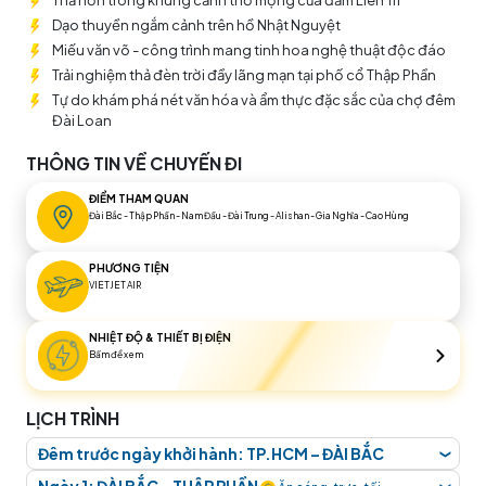
Thả hồn trong khung cảnh thơ mộng của đầm Liên Trì
Dạo thuyền ngắm cảnh trên hồ Nhật Nguyệt
Miếu văn võ - công trình mang tinh hoa nghệ thuật độc đáo
Trải nghiệm thả đèn trời đầy lãng mạn tại phố cổ Thập Phần
Tự do khám phá nét văn hóa và ẩm thực đặc sắc của chợ đêm
Đài Loan
THÔNG TIN VỀ CHUYẾN ĐI
ĐIỂM THAM QUAN
Đài Bắc - Thập Phần - Nam Đầu - Đài Trung - Alishan - Gia Nghĩa - Cao Hùng
PHƯƠNG TIỆN
VIETJET AIR
NHIỆT ĐỘ & THIẾT BỊ ĐIỆN
Bấm để xem
LỊCH TRÌNH
Đêm trước ngày khởi hành: TP.HCM – ĐÀI BẮC
❮
Quý khách tập trung tại
sân bay Tân Sơn Nhất, Ga