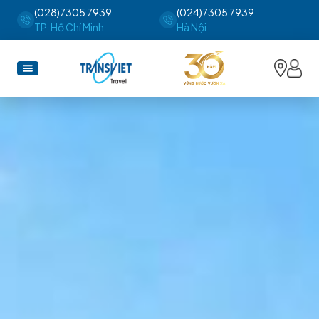
(028)7305 7939
(024)7305 7939
TP. Hồ Chí Minh
Hà Nội