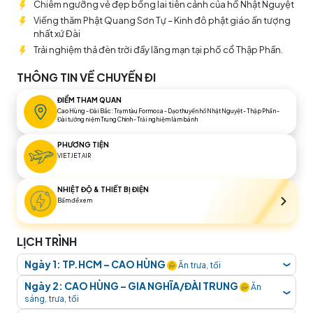
Chiêm ngưỡng vẻ đẹp bồng lai tiên cảnh của hồ Nhật Nguyệt
Loan chắc chắn sẽ không làm bạn thất vọng.
Viếng thăm Phật Quang Sơn Tự – Kinh đô phật giáo ấn tượng
nhất xứ Đài
Trải nghiệm thả đèn trời đầy lãng mạn tại phố cổ Thập Phần.
THÔNG TIN VỀ CHUYẾN ĐI
ĐIỂM THAM QUAN
Cao Hùng - Đài Bắc: Trạm tàu Formosa - Dạo thuyền hồ Nhật Nguyệt - Thập Phần -
Đài tưởng niệm Trung Chính - Trải nghiệm làm bánh
PHƯƠNG TIỆN
VIETJET AIR
NHIỆT ĐỘ & THIẾT BỊ ĐIỆN
Bấm để xem
LỊCH TRÌNH
Ngày 1: TP.HCM – CAO HÙNG
Ăn trưa, tối
❮
Quý khách tập trung tại
sân bay Tân Sơn Nhất, ga
Ngày 2: CAO HÙNG – GIA NGHĨA/ĐÀI TRUNG
Ăn
❮
Quốc tế, lầu 2
. Hướng dẫn viên
Transviet Travel
sáng, trưa, tối