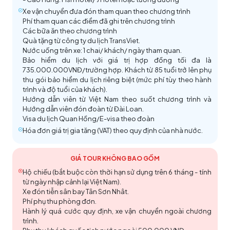
Xe vận chuyển đưa đón tham quan theo chương trình
Phí tham quan các điểm đã ghi trên chương trình
Các bữa ăn theo chương trình
Phật Quang Sơn
Quà tặng từ công ty du lịch TransViet.
Tòa nhà trung tâm âm nhạc Cao Hùng
Nước uống trên xe: 1 chai/ khách/ ngày tham quan.
Tháp Taipei 101 tầng
Tòa nhà trung tâm âm nhạc Cao Hùng
Đầm Liên Trì
– Đầm nhân tạo với vẻ đẹp động lòng
Làng cổ Thập Phần
– Ngôi làng nhỏ với không gian
Bảo hiểm du lịch với giá trị hợp đồng tối đa là
người của mặt nước trong xanh và không gian yên
735.000.000VNĐ/trường hợp. Khách từ 85 tuổi trở lên phụ
cổ kính bao trùm, nơi ước nguyện thành sự thật.
Tự do tham quan và mua sắm tại
Cửa hàng tỳ hưu,
thu gói bảo hiểm du lịch riêng biệt (mức phí tùy theo hành
Trạm tàu điện ngầm Formosa
(Formosa
bình. Đến đầm Liên Trì, quý khách sẽ được chiêm
Đến đây, quý khách không thể bỏ qua hoạt động
Cửa hàng miễn thuế.
trình và độ tuổi của khách).
Boulevard Station) – Với lối kiến trúc ấn tượng, bắt
ngưỡng những công trình kiến trúc độc đáo ý nghĩa
thả đèn trời truyền thống. Mỗi chiếc đèn bay lên
Hướng dẫn viên từ Việt Nam theo suốt chương trình và
Quốc Lập Trung Chính Kỷ Niệm Đường
(Chang
mắt cùng thông điệp ý nghĩa, nơi đây được bình
với nhiều đền chùa cổ kính mang đậm nét văn hóa và
Đi thuyền trên Hồ Nhật Nguyệt
mang theo những điều ước tốt đẹp và cả giấc mơ
(4
Hướng dẫn viên đón đoàn từ Đài Loan.
Kei-shek Memorial Hall) – Đài tưởng niệm quốc gia
chọn là một trong những ga tàu đẹp nhất toàn cầu,
tín ngưỡng của người dân địa phương.
Visa du lịch Quan Hồng/E-visa theo đoàn
khách 1 đèn).
Tưởng Giới Thạch là công trình làm bằng đá cẩm
sử dụng công nghệ Domelight được hợp thành bởi
Văn Võ Miếu
– Nơi thờ 2 vị Khổng Tử và Quan công,
Hóa đơn giá trị gia tăng (VAT) theo quy định của nhà nước.
thạch trắng, trang trí mái kính màu xanh đậm, hai bên
4.500 tấm kính tạo nên tác phẩm nghệ thuật lộng
nằm phía Bắc của Hồ Nhật Nguyệt. Miếu được thiết
với khu vườn xanh mát, tạo cảm giác thư thái, yên
lẫy.
kế theo lối kiến trúc đền chùa Đài Loan, trải dài từ
GIÁ TOUR KHÔNG BAO GỒM
bình khi ghé thăm.
thấp đến cao với gam màu sơn vàng đỏ truyền
Hộ chiếu (bắt buộc còn thời hạn sử dụng trên 6 tháng - tính
thống. Quý khách đến tham quan sẽ bị thu hút bởi
từ ngày nhập cảnh lại Việt Nam).
sự tôn nghiêm xen lẫn khung cảnh nên thơ.
Xe đón tiễn sân bay Tân Sơn Nhât.
Phí phụ thu phòng đơn.
Hành lý quá cước quy định, xe vận chuyển ngoài chương
trình.