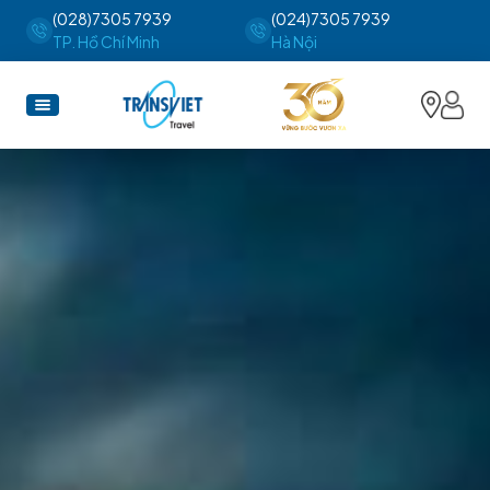
(028)7305 7939
(024)7305 7939
TP. Hồ Chí Minh
Hà Nội