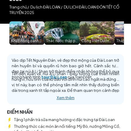
Trang chủ
/
Du lịch ĐÀI LOAN
/
DU LỊCH ĐÀI LOAN ĐÓN TẾT CỔ
TRUYỀN 2025
Khu phong cảnh Thập Phần
Thác nước thập phần
Công Viên Dương Minh Sơn
Tháp 101
Vào dịp Tết Nguyên Đán, vẻ đẹp thơ mộng của Đài Loan trở
nên huyền bí và quyến rũ hơn bao giờ hết. Cảnh sắc tươi
đẹp tại núi A Li Shan trở thành điểm nhấn không thể bỏ qua
Tết đến xuân về, núi A Li Shan - biểu tượng của thiên nhiên
trong hành trình
tour Đài Loan
của TransViet.
hùng vĩ, hữu tình của xứ đảo với đỉnh núi cao ngất mà đứng ở
vị trí này, bạn có thể phóng tầm mắt nhìn thấy đường biển
dài trong xanh tít tắp ngoài xa. Để tham quan trọn cảnh đẹp
của ngọn núi, bạn sẽ được trải nghiệm tuyến tàu lửa chạy
Xem thêm
quanh khu rừng. Nếu may mắn, bạn sẽ bắt gặp những bông
hoa anh đào đầu tiên thuộc giống Yoshino nở sớm được
ĐIỂM NHẤN
trồng dọc theo đường ray. Và cũng bởi vẻ đẹp hấp dẫn của
Đài Loan vào đầu xuân mà đã có biết bao du khách lưu
Tặng 1 phần trà sữa mang hương vị đặc trưng tại Đài Loan
luyến muốn quay trở lại để được thưởng ngoạn thêm lần nữa
Thưởng thức các món ăn nổi tiếng: Mỳ Bò, nướng Mông Cổ,
cảnh sắc thần tiên của hòn đảo mang danh "một trong bốn