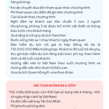
tiết
)
Công trình đồ sộ này còn có hơn 20 tòa điện trang
hàng không).
tưởng nhất ngắm toàn cảnh Vịnh Tây Tử và cảng
Từ 2025: Transviet tặng
trải nghiệm xe lửa 1 chiều
nghiêm, hàng ngàn bức tượng mạ vàng và bộ di sản
Xe vận chuyển đưa đón tham quan theo chương trình
Cao Hùng
(Tòa lãnh sự quán Anh đóng cửa vào thứ
tại Alishan
Phí tham quan các điểm đã ghi trên chương trình
hơn 100.000 bản Tâm kinh viết bởi các Phật tử
4 hàng tuần, nếu ngày tham quan rơi vào thứ 4
Các bữa ăn theo chương trình
(Phật Quang Sơn khu mới đóng cửa vào thứ 3 hàng
chương trình sẽ được sắp xếp để đoàn tham quan
Nghỉ đêm tại khách sạn tiêu chuẩn 3 sao: 2 người
tuần, tùy tình hình thực tế đoàn sẽ tham quan khu
lớn/phòng, phòng 3 sẽ được bố trí khi cần thiết và thông
vào ngày khác).
mới hoặc khu cũ).
báo trước cho khách hàng.
Quà tặng từ công ty du lịch TransViet.
Nước uống trên xe: 1 chai/ khách/ ngày tham quan.
Đi thuyền trên Hồ Nhật Nguyệt
Bảo hiểm du lịch với giá trị hợp đồng tối đa là
735.000.000VNĐ/trường hợp. Khách từ 85 tuổi trở lên phụ
Khu phong cảnh Thập Phần
Miếu Văn Võ
–
Nơi thờ 2 vị Khổng Tử và Quan công,
thu gói bảo hiểm du lịch riêng biệt (mức phí tùy theo hành
nằm phía Bắc của Hồ Nhật Nguyệt. Miếu được thiết
trình và độ tuổi của khách).
Hướng dẫn viên từ Việt Nam theo suốt chương trình và
Thác nước Thập Phần
– Thác nước lớn nhất của
kế theo lối kiến trúc đền chùa Đài Loan, trải dài từ
Hướng dẫn viên đón đoàn từ Đài Loan.
Đài Loan được mệnh danh “Niagara của Châu Á”.
thấp đến cao với gam màu sơn vàng đỏ truyền
Vườn quốc gia A Lý Sơn
Visa du lịch Quan Hồng/E-visa theo đoàn
Đây là một trong những điểm đến mong chờ nhất
thống. Quý khách đến tham quan sẽ bị thu hút bởi
của du khách khi tới Đài Loan.
sự tôn nghiêm xen lẫn khung cảnh nên thơ.
Trong hành trình đến với
A Li Shan
đoàn cũng sẽ có
Tòa nhà cũ của Lãnh sự quán Anh
GIÁ TOUR KHÔNG BAO GỒM
cơ hội đến thăm các điểm sau
(nếu kịp thời gian):
Phật Quang Sơn
Hộ chiếu (bắt buộc còn thời hạn sử dụng trên 6 tháng - tính
Đầm Tỷ Muội
:
Nằm sâu bên trong rừng A Li Shan,
• Đường hầm Totoro
– Được xem là đoạn đường
từ ngày nhập cảnh lại Việt Nam).
Chụp hình bên ngoài
Trung tâm âm nhạc Cao
Đầm Tỷ Muội là nơi có hai hồ nước nhỏ sát cạnh
đẹp nhất của tuyến đường sắt hạng nhẹ Cao Hùng,
Xe đón tiễn sân bay Tân Sơn Nhât.
Hùng
– B
iểu tượng văn hóa âm nhạc quốc tế. Đây là
nhau, được bao bọc bởi rừng nguyên sinh. Nước hồ
Phí phụ thu phòng đơn.
với thiết kế đường ray chạy giữa hai hàng cây bên