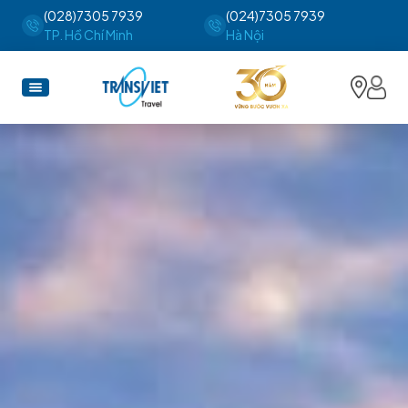
(028)7305 7939
(024)7305 7939
TP. Hồ Chí Minh
Hà Nội