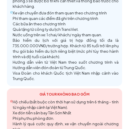
phòng 3 sẽ được bố trí khi cần thiết và thông báo trước cho
là tượng đá Đức Phật lâu đời nhất, đồng thời cũng là
đáo về văn hóa và ẩm thực đặc trưng của khu vực.
khách hàng.
Cửu Trại Câu
bức tượng cận hiện đại cao nhất thế giới, được
Xe vận chuyển đưa đón tham quan theo chương trình
UNESCO công nhận là di sản văn hóa Thế Giới năm
Phí tham quan các điểm đã ghi trên chương trình
Chụp hình bên ngoài
Thành cổ Tùng Phan
– một
1996.
(Tùy tình hình thực tế mức nước tại sông,
Các bữa ăn theo chương trình
thành cổ nằm ở phía Tây Bắc tỉnh Tứ Xuyên được
Quà tặng từ công ty du lịch TransViet.
trường hợp không đi thuyền được đoàn chuyển
Đô Giang Yển
mệnh danh là "Cửa ngõ phía Tây Tứ Xuyên", được
Nước uống trên xe: 1 chai/ khách/ ngày tham quan.
qua đi bộ lên chùa)
Hồ Mũi Tên Tre
Bảo hiểm du lịch với giá trị hợp đồng tối đa là
xây dựng vào thời nhà Đường (618 – 907). Thành cổ
Quý khách dùng bữa trưa, tối tai nhà hàng địa
735.000.000VNĐ/trường hợp. Khách từ 85 tuổi trở lên phụ
Phố cổ Cẩm Lý
Tùng Phan là nơi sinh sống của trẻ em các dân tộc
Hồ Ngũ Sắc
– một trong những hồ đẹp nhất của
phương.
thu gói bảo hiểm du lịch riêng biệt (mức phí tùy theo hành
Tây Tạng, Khương, Hồi và Hán. Các dân tộc khác
trình và độ tuổi của khách).
Cửu Trại Câu với mặt nước trong suốt có thể trông
Nghỉ đêm tại khách sạn.
nhau tương tác và hòa nhập với nhau, hình thành
Hướng dẫn viên từ Việt Nam theo suốt chương trình và
thấy đáy, màu sắc hồ biến chuyển từ xanh lá cây,
Hướng dẫn viên đón đoàn từ Trung Quốc.
nên phong tục dân tộc và đặc điểm địa phương độc
vàng và xanh ngọc lam tạo nên bức tranh vô cùng
Visa Đoàn cho khách Quốc tịch Việt Nam nhập cảnh vào
Phố Kuanzhai
đáo, lâu đời và phong phú.
sinh động.
Trung Quốc.
Trung tâm bảo tồn và nghiên cứu gấu trúc
Thành Đô
nơi bảo tồn động vật quý hiếm: gấu trúc
GIÁ TOUR KHÔNG BAO GỒM
– loài được bảo vệ cấp độ 1 quốc gia. Quý khách
Hộ chiếu (bắt buộc còn thời hạn sử dụng trên 6 tháng - tính
Lạc Sơn Đại Phật
từ ngày nhập cảnh lại Việt Nam).
được ngắm nhìn cận cảnh những “quốc bảo” đáng
Xe đón tiễn sân bay Tân Sơn Nhất
yêu đang nhấm nháp tre non, hay vui đùa cùng
Đền Vũ Hầu
Phí phụ thu phòng đơn.
Đoàn trở về lại Thành Đô, nhận phòng nghỉ ngơi.
nhau.
(Chưa bao gồm xe điện)
Hành lý quá cước quy định, xe vận chuyển ngoài chương
Quý khách dùng bữa trưa, tối tại nhà hàng địa