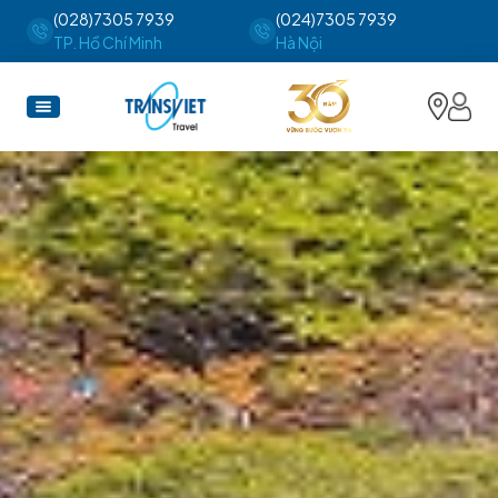
(028)7305 7939
(024)7305 7939
TP. Hồ Chí Minh
Hà Nội