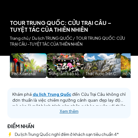
TOUR TRUNG QUỐC: CỬU TRẠI CÂU –
TUYỆT TÁC CỦA THIÊN NHIÊN
Trang chủ
/
Du lịch TRUNG QUỐC
/
TOUR TRUNG QUỐC: CỬU
TRẠI CÂU –TUYỆT TÁC CỦA THIÊN NHIÊN
Phố Kuanzhai
Trung tâm bảo tồn và nghiên cứu gấu trúc Thành Đ
Thác nước Trân Châu
Hồ Ngũ 
Khám phá
du lịch Trung Quốc
đến Cửu Trại Câu không chỉ
đơn thuần là việc chiêm ngưỡng cảnh quan đẹp lay động
mà còn là một hành trình cảm nhận sự hòa quyện với thiên
Xem thêm
nhiên. Bước chân đi trên những đường dạo quanh hồ, bạn
sẽ nghe tiếng nước rì rào của những dòng thác nước, như là
tiếng gọi mời mà thiên nhiên gửi đến con người, đưa bạn
ĐIỂM NHẤN
vào một không gian thanh bình. Đây chính là khoảnh khắc
Du lịch Trung Quốc nghỉ đêm ở khách sạn tiêu chuẩn 4*
đặc biệt mà bạn có thể thoát khỏi cuộc sống đô thị ồn ào