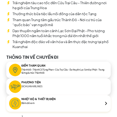
để hoà mình vào thế giới thần tiên thư thái.
Trải nghiệm tàu cao tốc đến Cửu Trại Câu – Thiên đường nơi
hạ giới của Trung Hoa
Thưởng thức bữa tiệc lẩu nồi đồng của dân tộc Tạng
Tham quan Trung tâm gấu trúc Thành Đô – Nơi cư trú của
“quốc bảo” vạn người mê
Dạo thuyền ngắm toàn cảnh Lạc Sơn Đại Phật – Pho tượng
Phật 1000 năm tuổi khắc trong núi đá lớn nhất thế giới
Trải nghiệm độc đáo về văn hóa và ẩm thực đặc trưng tại phố
Kuanzhai
THÔNG TIN VỀ CHUYẾN ĐI
ĐIỂM THAM QUAN
Thành Đô - Thành Cổ Tùng Phan - Cửu Trại Câu - Du thuyền Lạc Sơn Đại Phật - Trung
tâm gấu trúc Thành Đô
PHƯƠNG TIỆN
SICHUAN AIRLINES
NHIỆT ĐỘ & THIẾT BỊ ĐIỆN
Bấm để xem