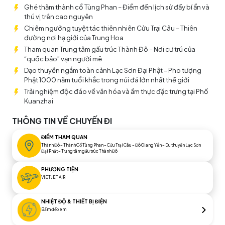
check-in và thưởng ngoạn các nơi chốn đã làm nên tên tuổi
Ghé thăm thành cổ Tùng Phan – Điểm đến lịch sử đầy bí ẩn và
Cửu Trại Câu: Hồ Mũi Tên Tre, Hồ Gấu Trúc, Thác Gấu Trúc, Hồ
thú vị trên cao nguyên
Ngũ Sắc... Cũng trong hành trình, bạn có dịp khám phá vẻ
Chiêm ngưỡng tuyệt tác thiên nhiên Cửu Trại Câu – Thiên
đẹp sống động cùng những hoạt động phám phá văn hóa
đường nơi hạ giới của Trung Hoa
bản địa: Tham quan Trung tâm bảo tồn và nghiên cứu gấu
Tham quan Trung tâm gấu trúc Thành Đô – Nơi cư trú của
trúc Thành Đô, ghé thăm thôn văn hóa dân tộc Tạng, ngồi
“quốc bảo” vạn người mê
thuyền ngắm toàn cảnh Lạc Sơn Đại Phật, thăm phố
Dạo thuyền ngắm toàn cảnh Lạc Sơn Đại Phật – Pho tượng
Kuanzhai,...
Phật 1000 năm tuổi khắc trong núi đá lớn nhất thế giới
Trải nghiệm độc đáo về văn hóa và ẩm thực đặc trưng tại Phố
Kuanzhai
THÔNG TIN VỀ CHUYẾN ĐI
ĐIỂM THAM QUAN
Thành Đô – Thành Cổ Tùng Phan – Cửu Trại Câu – Đô Giang Yển – Du thuyền Lạc Sơn
Đại Phật – Trung tâm gấu trúc Thành Đô
PHƯƠNG TIỆN
VIETJET AIR
NHIỆT ĐỘ & THIẾT BỊ ĐIỆN
Bấm để xem