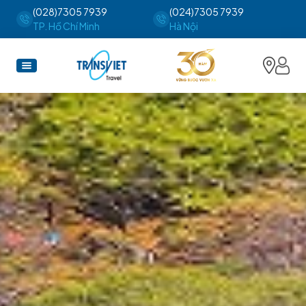
(028)7305 7939
(024)7305 7939
TP. Hồ Chí Minh
Hà Nội