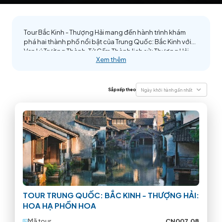
Tour Bắc Kinh - Thượng Hải mang đến hành trình khám
phá hai thành phố nổi bật của Trung Quốc: Bắc Kinh với
Vạn Lý Trường Thành, Tử Cấm Thành lịch sử; Thượng Hải
Xem thêm
hiện đại với Tháp Thượng Hải, Bến Thượng Hải sôi động.
Trải nghiệm văn hóa, ẩm thực và kiến trúc độc đáo. Liên hệ
book tour tại TransViet để nhận ưu đãi hấp dẫn!
Sắp xếp theo
Ngày khởi hành gần nhất
TOUR TRUNG QUỐC: BẮC KINH - THƯỢNG HẢI:
HOA HẠ PHỒN HOA
Mã tour
CN007.08