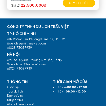
27.990.000đ
XEM CHI TIẾT
22.500.000đ
Giá từ:
CÔNG TY TNHH DU LỊCH TRẦN VIỆT
TP.HỒ CHÍ MINH
82 Võ Văn Tần, Phường Xuân Hòa, TP.HCM
dulich.sgn@transviet.com
(028)7305 7939
HÀ NỘI
9 Đào Duy Anh, Phường Kim Liên, Hà Nội
dulich.han@transviet.com
(024)7305 7939
THÔNG TIN
THỜI GIAN MỞ CỬA
Giới thiệu
•
Thứ 2-6
08:00 - 17:00
Tour du lịch
•
Thứ 7
08:00 - 12:00
Dịch vụ Visa
Du lịch MICE
All-Inclusive Resort