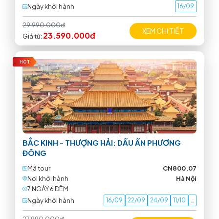
Ngày khởi hành
16/09
29.990.000đ
XEM CHI TIẾT
23.590.000đ
Giá từ:
HOT
BẮC KINH - THƯỢNG HẢI: DẤU ẤN PHƯƠNG
ĐÔNG
Mã tour
CN800.07
Nơi khởi hành
Hà Nội
7 NGÀY 6 ÐÊM
Ngày khởi hành
16/09
22/09
24/09
11/10
…