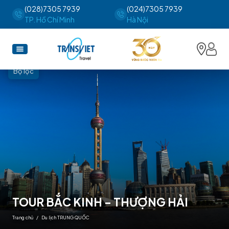
(028)7305 7939
(024)7305 7939
TP. Hồ Chí Minh
Hà Nội
Bộ lọc
TOUR BẮC KINH - THƯỢNG HẢI
Trang chủ
/
Du lịch TRUNG QUỐC