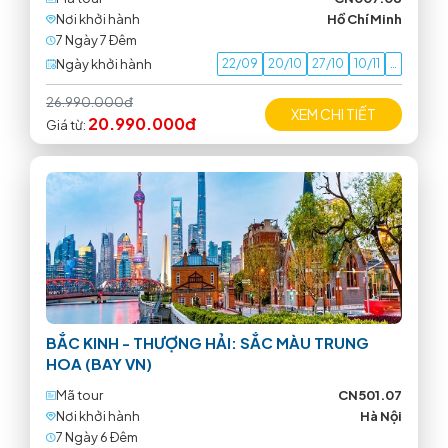
Nơi khởi hành
Hồ Chí Minh
7 Ngày 7 Ðêm
Ngày khởi hành
22/09
20/10
27/10
10/11
…
26.990.000đ
XEM CHI TIẾT
20.990.000đ
Giá từ:
BẮC KINH - THƯỢNG HẢI: SẮC MÀU TRUNG
HOA (BAY VN)
Mã tour
CN501.07
Nơi khởi hành
Hà Nội
7 Ngày 6 Ðêm