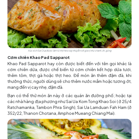
Xúc xích Sai Oua được làm từ thịt heo xay nhuyễn với gia vị như chanh, ớt, gừng
Cơm chiên Khao Pad Sapparot
Khao Pad Sapparot hay còn được biết đến với tên gọi khác là
cơm chiên dứa, được chế biến từ cơm chiên kết hợp dứa tươi,
thêm tôm, thịt gà hoặc thịt heo. Để món ăn thêm đậm đà, khi
thưởng thức, người dùng sẽ cho thêm nước mắm hoặc tương ớt,
mang đến vị cay nhẹ, đậm đà.
Bạn có thể thử món ăn này ở các quán ăn đường phố; hoặc tại
các nhà hàng địa phương như Sai Ua Kom Tong Khao Soi ( ở 25/4
Ratchamanka, Tambon Phra Singh), Sai Ua Lamduan Fah Ham (ở
352/22, Thanon Chotana, Amphoe Mueang Chiang Mai).