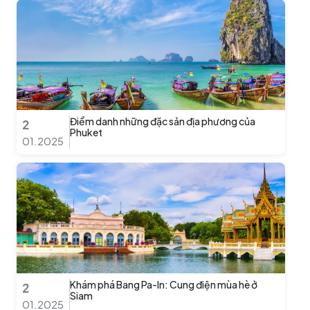
Điểm danh những đặc sản địa phương của
2
Phuket
01.2025
Khám phá Bang Pa-In: Cung điện mùa hè ở
2
Siam
01.2025