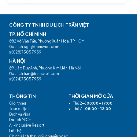
CÔNG TY TNHH DU LỊCH TRẦN VIỆT
TP.HỒ CHÍ MINH
82 Võ Văn Tần, Phường Xuân Hòa, TP.HCM
dulich.sgn@transviet.com
(028)7305 7939
HÀ NỘI
9 Đào Duy Anh, Phường Kim Liên, Hà Nội
dulich.han@transviet.com
(024)7305 7939
THÔNG TIN
THỜI GIAN MỞ CỬA
Giới thiệu
•
Thứ 2-6
08:00 - 17:00
Tour du lịch
•
Thứ 7
08:00 - 12:00
Dịch vụ Visa
Du lịch MICE
All-Inclusive Resort
Liên hệ
Chính sách thay đổi, chuyển hoặc