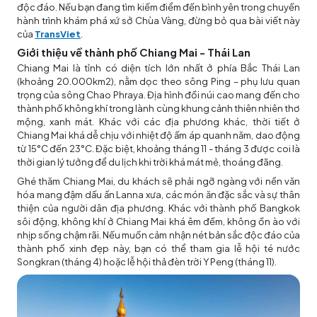
độc đáo. Nếu bạn đang tìm kiếm điểm đến bình yên trong chuyến
hành trình khám phá xứ sở Chùa Vàng, đừng bỏ qua bài viết này
của
TransViet
.
Giới thiệu về thành phố Chiang Mai - Thái Lan
Chiang Mai là tỉnh có diện tích lớn nhất ở phía Bắc Thái Lan
(khoảng 20.000km2), nằm dọc theo sông Ping – phụ lưu quan
trọng của sông Chao Phraya. Địa hình đồi núi cao mang đến cho
thành phố không khí trong lành cùng khung cảnh thiên nhiên thơ
mộng, xanh mát. Khác với các địa phương khác, thời tiết ở
Chiang Mai khá dễ chịu với nhiệt độ ấm áp quanh năm, dao động
từ 15°C đến 23°C. Đặc biệt, khoảng tháng 11 - tháng 3 được coi là
thời gian lý tưởng để du lịch khi trời khá mát mẻ, thoáng đãng.
Ghé thăm Chiang Mai, du khách sẽ phải ngỡ ngàng với nền văn
hóa mang đậm dấu ấn Lanna xưa, các món ăn đặc sắc và sự thân
thiện của người dân địa phương. Khác với thành phố Bangkok
sôi động, không khí ở Chiang Mai khá êm đềm, không ồn ào với
nhịp sống chậm rãi. Nếu muốn cảm nhận nét bản sắc độc đáo của
thành phố xinh đẹp này, bạn có thể tham gia lễ hội té nước
Songkran (tháng 4) hoặc lễ hội thả đèn trời Y Peng (tháng 11).