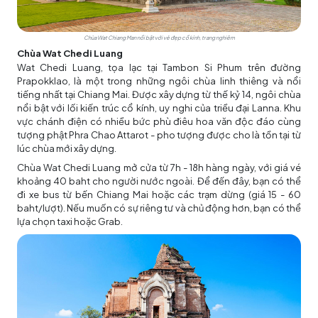
Chùa Wat Chiang Man nổi bật với vẻ đẹp cổ kính, trang nghiêm
Chùa Wat Chedi Luang
Wat Chedi Luang, tọa lạc tại Tambon Si Phum trên đường
Prapokklao, là một trong những ngôi chùa linh thiêng và nổi
tiếng nhất tại Chiang Mai. Được xây dựng từ thế kỷ 14, ngôi chùa
nổi bật với lối kiến trúc cổ kính, uy nghi của triều đại Lanna. Khu
vực chánh điện có nhiều bức phù điêu hoa văn độc đáo cùng
tượng phật Phra Chao Attarot - pho tượng được cho là tồn tại từ
lúc chùa mới xây dựng.
Chùa Wat Chedi Luang mở cửa từ 7h - 18h hàng ngày, với giá vé
khoảng 40 baht cho người nước ngoài. Để đến đây, bạn có thể
đi xe bus từ bến Chiang Mai hoặc các trạm dừng (giá 15 - 60
baht/lượt). Nếu muốn có sự riêng tư và chủ động hơn, bạn có thể
lựa chọn taxi hoặc Grab.