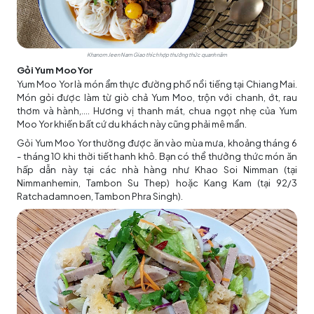
Khanom Jeen Nam Giao thích hợp thưởng thức quanh năm
Gỏi Yum Moo Yor
Yum Moo Yor là món ẩm thực đường phố nổi tiếng tại Chiang Mai.
Món gỏi được làm từ giò chả Yum Moo, trộn với chanh, ớt, rau
thơm và hành,.... Hương vị thanh mát, chua ngọt nhẹ của Yum
Moo Yor khiến bất cứ du khách này cũng phải mê mẩn.
Gỏi Yum Moo Yor thường được ăn vào mùa mưa, khoảng tháng 6
- tháng 10 khi thời tiết hanh khô. Bạn có thể thưởng thức món ăn
hấp dẫn này tại các nhà hàng như Khao Soi Nimman (tại
Nimmanhemin, Tambon Su Thep) hoặc Kang Kam (tại 92/3
Ratchadamnoen, Tambon Phra Singh).