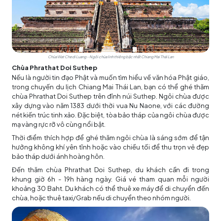
Chùa Wat Chedi Luang - Ngôi chùa linh thiêng bậc nhất Chiang Mai Thái Lan
Chùa Phrathat Doi Suthep
Nếu là người tin đạo Phật và muốn tìm hiểu về văn hóa Phật giáo,
trong chuyến du lịch Chiang Mai Thái Lan, bạn có thể ghé thăm
chùa Phrathat Doi Suthep trên đỉnh núi Suthep. Ngôi chùa được
xây dựng vào năm 1383 dưới thời vua Nu Naone, với các đường
nét kiến trúc tinh xảo. Đặc biệt, tòa bảo tháp của ngôi chùa được
mạ vàng rực rỡ vô cùng nổi bật.
Thời điểm thích hợp để ghé thăm ngôi chùa là sáng sớm để tận
hưởng không khí yên tĩnh hoặc vào chiều tối để thu trọn vẻ đẹp
bảo tháp dưới ánh hoàng hôn.
Đến thăm chùa Phrathat Doi Suthep, du khách cần đi trong
khung giờ 6h - 19h hàng ngày. Giá vé tham quan mỗi người
khoảng 30 Baht. Du khách có thể thuê xe máy để di chuyển đến
chùa, hoặc thuê taxi/Grab nếu di chuyển theo nhóm người.