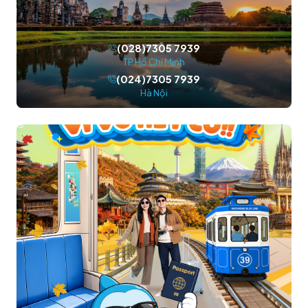
(028)7305 7939
TP.Hồ Chí Minh
(024)7305 7939
Hà Nội