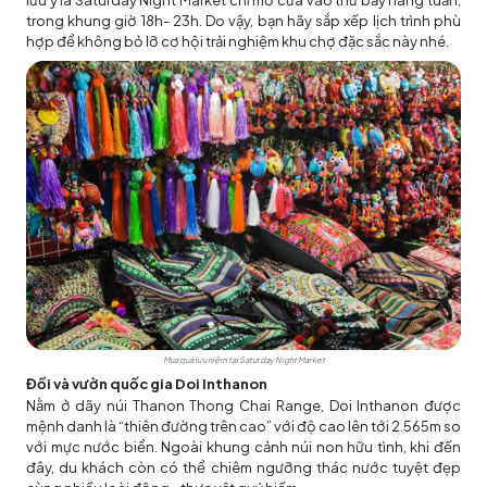
lưu ý là Saturday Night Market chỉ mở cửa vào thứ bảy hàng tuần,
trong khung giờ 18h- 23h. Do vậy, bạn hãy sắp xếp lịch trình phù
hợp để không bỏ lỡ cơ hội trải nghiệm khu chợ đặc sắc này nhé.
Mua quà lưu niệm tại Saturday Night Market
Đồi và vườn quốc gia Doi Inthanon
Nằm ở dãy núi Thanon Thong Chai Range, Doi Inthanon được
mệnh danh là “thiên đường trên cao” với độ cao lên tới 2.565m so
với mực nước biển. Ngoài khung cảnh núi non hữu tình, khi đến
đây, du khách còn có thể chiêm ngưỡng thác nước tuyệt đẹp