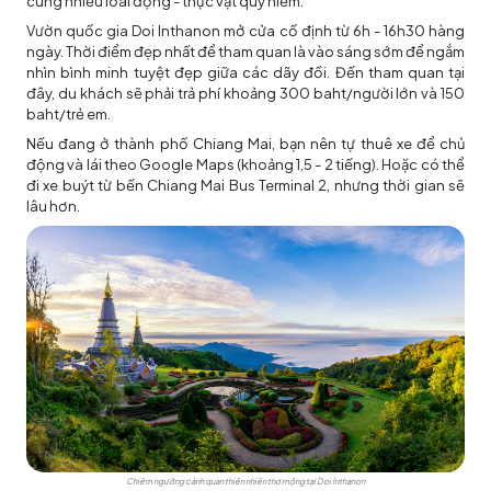
cùng nhiều loài động - thực vật quý hiếm.
Vườn quốc gia Doi Inthanon mở cửa cố định từ 6h - 16h30 hàng
ngày. Thời điểm đẹp nhất để tham quan là vào sáng sớm để ngắm
nhìn bình minh tuyệt đẹp giữa các dãy đồi. Đến tham quan tại
đây, du khách sẽ phải trả phí khoảng 300 baht/người lớn và 150
baht/trẻ em.
Nếu đang ở thành phố Chiang Mai, bạn nên tự thuê xe để chủ
động và lái theo Google Maps (khoảng 1,5 - 2 tiếng). Hoặc có thể
đi xe buýt từ bến Chiang Mai Bus Terminal 2, nhưng thời gian sẽ
lâu hơn.
Chiêm ngưỡng cảnh quan thiên nhiên thơ mộng tại Doi Inthanon