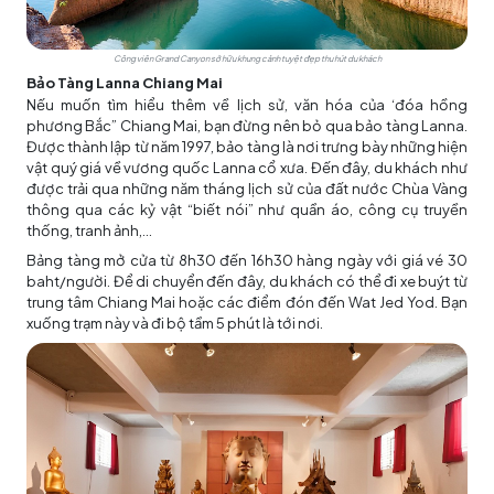
Công viên Grand Canyon sở hữu khung cảnh tuyệt đẹp thu hút du khách
Bảo Tàng Lanna Chiang Mai
Nếu muốn tìm hiểu thêm về lịch sử, văn hóa của ‘đóa hồng
phương Bắc” Chiang Mai, bạn đừng nên bỏ qua bảo tàng Lanna.
Được thành lập từ năm 1997, bảo tàng là nơi trưng bày những hiện
vật quý giá về vương quốc Lanna cổ xưa. Đến đây, du khách như
được trải qua những năm tháng lịch sử của đất nước Chùa Vàng
thông qua các kỷ vật “biết nói” như quần áo, công cụ truyền
thống, tranh ảnh,...
Bảng tàng mở cửa từ 8h30 đến 16h30 hàng ngày với giá vé 30
baht/người. Để di chuyển đến đây, du khách có thể đi xe buýt từ
trung tâm Chiang Mai hoặc các điểm đón đến Wat Jed Yod. Bạn
xuống trạm này và đi bộ tầm 5 phút là tới nơi.