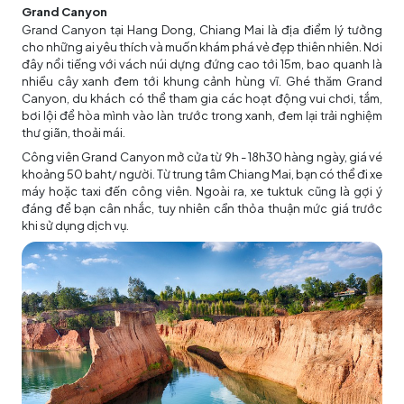
Grand Canyon
Grand Canyon tại Hang Dong, Chiang Mai là địa điểm lý tưởng
cho những ai yêu thích và muốn khám phá vẻ đẹp thiên nhiên. Nơi
đây nổi tiếng với vách núi dựng đứng cao tới 15m, bao quanh là
nhiều cây xanh đem tới khung cảnh hùng vĩ. Ghé thăm Grand
Canyon, du khách có thể tham gia các hoạt động vui chơi, tắm,
bơi lội để hòa mình vào làn trước trong xanh, đem lại trải nghiệm
thư giãn, thoải mái.
Công viên Grand Canyon mở cửa từ 9h - 18h30 hàng ngày, giá vé
khoảng 50 baht/ người. Từ trung tâm Chiang Mai, bạn có thể đi xe
máy hoặc taxi đến công viên. Ngoài ra, xe tuktuk cũng là gợi ý
đáng để bạn cân nhắc, tuy nhiên cần thỏa thuận mức giá trước
khi sử dụng dịch vụ.