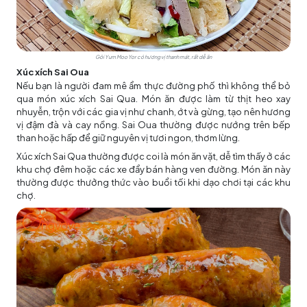
Gỏi Yum Moo Yor có hương vị thanh mát, rất dễ ăn
Xúc xích Sai Oua
Nếu bạn là người đam mê ẩm thực đường phố thì không thể bỏ
qua món xúc xích Sai Qua. Món ăn được làm từ thịt heo xay
nhuyễn, trộn với các gia vị như chanh, ớt và gừng, tạo nên hương
vị đậm đà và cay nồng. Sai Oua thường được nướng trên bếp
than hoặc hấp để giữ nguyên vị tươi ngon, thơm lừng.
Xúc xích Sai Qua thường được coi là món ăn vặt, dễ tìm thấy ở các
khu chợ đêm hoặc các xe đẩy bán hàng ven đường. Món ăn này
thường được thưởng thức vào buổi tối khi dạo chơi tại các khu
chợ.