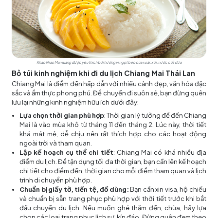
Khao Niao Mamuang được yêu thích bởi hương vị ngọt béo của xoài, xôi, nước cốt dừa
Bỏ túi kinh nghiệm khi đi du lịch Chiang Mai Thái Lan
Chiang Mai là điểm đến hấp dẫn với nhiều cảnh đẹp, văn hóa đặc
sắc và ẩm thực phong phú. Để chuyến đi suôn sẻ, bạn đừng quên
lưu lại những kinh nghiệm hữu ích dưới đây:
Lựa chọn thời gian phù hợp
: Thời gian lý tưởng để đến Chiang
Mai là vào mùa khô từ tháng 11 đến tháng 2. Lúc này, thời tiết
khá mát mẻ, dễ chịu nên rất thích hợp cho các hoạt động
ngoài trời và tham quan.
Lập kế hoạch cụ thể chi tiết
: Chiang Mai có khá nhiều địa
điểm du lịch. Để tận dụng tối đa thời gian, bạn cần lên kế hoạch
chi tiết cho điểm đến, thời gian cho mỗi điểm tham quan và lịch
trình di chuyển phù hợp.
Chuẩn bị giấy tờ, tiền tệ, đồ dùng:
Bạn cần xin visa, hộ chiếu
và chuẩn bị sẵn trang phục phù hợp với thời tiết trước khi bắt
đầu chuyến du lịch. Nếu muốn ghé thăm đền, chùa, hãy lựa
chọn các loại trang phục lịch sự, kín đáo. Đừng quên đem theo