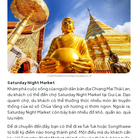
Chùa Phrathat Doi Suthep mạ vàng rực rỡ
Saturday Night Market
Khám phá cuộc sống của người dân bản địa Chiang Mai Thái Lan,
du khách có thể đến chợ Saturday Night Market tại Gui Lai. Dạo
quanh chợ, du khách có thể thưởng thức nhiều món ăn truyền
thống của xứ sở Chùa Vàng với hương vị thơm ngon. Ngoài ra,
Saturday Night Market còn bày bán nhiều đồ khô, quần áo, quà
lưu niệm.
Để di chuyển đến đây, bạn có thể đi xe Tuk Tuk hoặc Songthaew
từ bất kỳ điểm nào trong thành phố. Một điều mà du khách cần