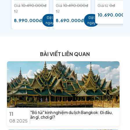
Giá
10.490.000đ
Giá
10.490.000đ
Giá từ
0đ
từ
từ
10.690.000đ
Đặt
Đặt
8.990.000đ
8.690.000đ
ngay
ngay
BÀI VIẾT LIÊN QUAN
"Bỏ túi" kinh nghiệm du lịch Bangkok: Đi đâu,
11
ăn gì, chơi gì?
08.2025