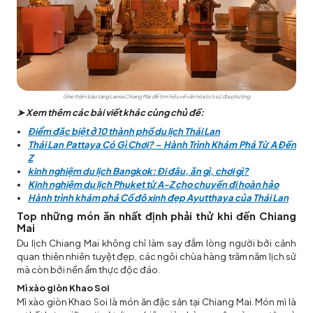
Ghé thăm bảo tàng Lanna Chiang Mai để tìm hiểu về văn hóa lịch sử địa phương
➤ Xem thêm các bài viết khác cùng chủ đề:
Điểm đặc biệt ở 10 thành phố du lịch Thái Lan
Thái Lan Pattaya Có Gì Chơi? – Hành Trình Khám Phá Từ A Đến
Z
kinh nghiệm du lịch Bangkok: Đi đâu, ăn gì, chơi gì?
Kinh nghiệm du lịch Phuket từ A-Z cho chuyến đi hoàn hảo
Hành trình khám phá Cố đô xinh đẹp Ayutthaya của Thái Lan
Top những món ăn nhất định phải thử khi đến Chiang
Mai
Du lịch Chiang Mai không chỉ làm say đắm lòng người bởi cảnh
quan thiên nhiên tuyệt đẹp, các ngôi chùa hàng trăm năm lịch sử
mà còn bởi nền ẩm thực độc đáo.
Mì xào giòn Khao Soi
Mì xào giòn Khao Soi là món ăn đặc sản tại Chiang Mai. Món mì là