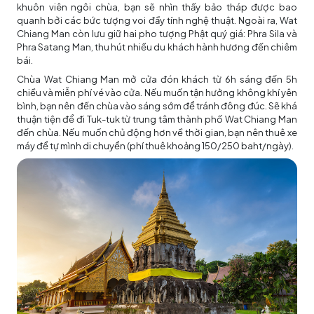
khuôn viên ngôi chùa, bạn sẽ nhìn thấy bảo tháp được bao
quanh bởi các bức tượng voi đầy tính nghệ thuật. Ngoài ra, Wat
Chiang Man còn lưu giữ hai pho tượng Phật quý giá: Phra Sila và
Phra Satang Man, thu hút nhiều du khách hành hương đến chiêm
bái.
Chùa Wat Chiang Man mở cửa đón khách từ 6h sáng đến 5h
chiều và miễn phí vé vào cửa. Nếu muốn tận hưởng không khí yên
bình, bạn nên đến chùa vào sáng sớm để tránh đông đúc. Sẽ khá
thuận tiện để đi Tuk-tuk từ trung tâm thành phố Wat Chiang Man
đến chùa. Nếu muốn chủ động hơn về thời gian, bạn nên thuê xe
máy để tự mình di chuyển (phí thuê khoảng 150/250 baht/ngày).