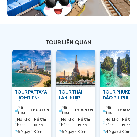
TOUR LIÊN QUAN
TOUR PATTAYA
TOUR THÁI
TOUR PHUKET –
– JOMTIEN:
LAN: NHỊP
ĐẢO PHI PHI:
SẮC XANH MIỀN
SỐNG
BẢN TÌNH CA
Mã
Mã
Mã
NHIỆT ĐỚI
BANGKOK –
BIỂN ĐẢO
TH001.05
TH005.05
TH802.04
tour
tour
tour
PATTAYA RỰC
Nơi khởi
Hồ Chí
Nơi khởi
Hồ Chí
Nơi khởi
Hồ Chí
RỠ
hành
Minh
hành
Minh
hành
Minh
5 Ngày 4 Ðêm
5 Ngày 4 Ðêm
4 Ngày 3 Ðêm