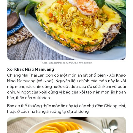
Khao Pad Sapparot có hương vị cay nhẹ, đậm đà
Xôi Khao Niao Mamuang
Chiang Mai Thái Lan còn có một món ăn rất phổ biến - Xôi Khao
Niao Mamuang (xôi xoài). Nguyên liệu chính của món này là xôi
nếp mềm, nấu chín cùng nước cốt dừa, sau đó sẽ ăn kèm với xoài
chín. Vị ngọt của xoài cùng vị béo của xôi tạo nên món ăn hoàn
hảo, thấp dẫn du khách.
Bạn có thể thưởng thức món ăn này tại các chợ đêm Chiang Mai,
hoặc ở các nhà hàng ăn uống tại địa phương.