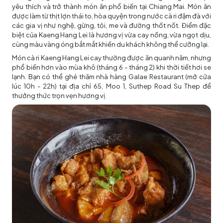
yêu thích và trở thành món ăn phổ biến tại Chiang Mai. Món ăn
được làm từ thịt lợn thái to, hòa quyện trong nước cà ri đậm đà với
các gia vị như nghệ, gừng, tỏi, me và đường thốt nốt. Điểm đặc
biệt của Kaeng Hang Lei là hương vị vừa cay nồng, vừa ngọt dịu,
cùng màu vàng óng bắt mắt khiến du khách không thể cưỡng lại.
Món cà ri Kaeng Hang Lei cay thường được ăn quanh năm, nhưng
phổ biến hơn vào mùa khô (tháng 6 - tháng 2) khi thời tiết hơi se
lạnh. Bạn có thể ghé thăm nhà hàng Galae Restaurant (mở cửa
lúc 10h - 22h) tại địa chỉ 65, Moo 1, Suthep Road Su Thep để
thưởng thức trọn vẹn hương vị.