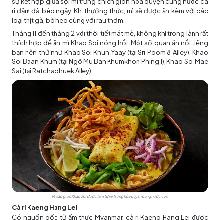
sự kết hợp giữa sợi mì trứng chiên giòn hòa quyện cùng nước cà
ri đậm đà béo ngậy. Khi thưởng thức, mì sẽ được ăn kèm với các
loại thịt gà, bò heo cùng với rau thơm.
Tháng 11 đến tháng 2 với thời tiết mát mẻ, không khí trong lành rất
thích hợp để ăn mì Khao Soi nóng hổi. Một số quán ăn nổi tiếng
bạn nên thử như Khao Soi Khun Yaay (tại Sri Poom 8 Alley), Khao
Soi Baan Khum (tại Ngõ Mu Ban Khumkhon Phing 1), Khao Soi Mae
Sai (tại Ratchaphuek Alley).
Mì xào giòn Khao Soi được làm từ mì trứng hòa quyện cùng nước cà ri
Cà ri Kaeng Hang Lei
Có nguồn gốc từ ẩm thực Myanmar, cà ri Kaeng Hang Lei được