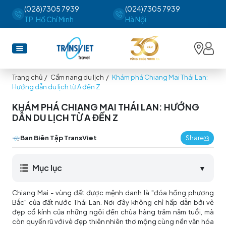
(028)7305 7939
(024)7305 7939
TP. Hồ Chí Minh
Hà Nội
Trang chủ
/
Cẩm nang du lịch
/
Khám phá Chiang Mai Thái Lan:
Hướng dẫn du lịch từ A đến Z
KHÁM PHÁ CHIANG MAI THÁI LAN: HƯỚNG
DẪN DU LỊCH TỪ A ĐẾN Z
Ban Biên Tập TransViet
Share
Mục lục
▼
Chiang Mai - vùng đất được mệnh danh là "đóa hồng phương
Bắc" của đất nước Thái Lan. Nơi đây không chỉ hấp dẫn bởi vẻ
đẹp cổ kính của những ngôi đền chùa hàng trăm năm tuổi, mà
còn quyến rũ với vẻ đẹp thiên nhiên thơ mộng cùng nền văn hóa