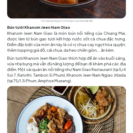
Cà ri Kaeng Hang Lei có hương vị cay nồng hấp dẫn
Bún tươi Khanom Jeen Nam Giao
Khanom Jeen Nam Giao là món bún nổi tiếng của Chiang Mai,
được làm từ bún gạo tươi kết hợp nước sốt cà chua đặc trưng.
Điểm đặc biệt của món ăn này là có vị chua cay ngọt hòa quyện,
thêm topping giá đỗ, cải chua, da heo chiên giòn,... ăn kèm.
Bún tươi Khanom Jeen Nam Giao thích hợp để ăn vào buổi sáng,
vừa nhẹ bụng mà vẫn đủ năng lượng để bạn đi khám phá các địa
điểm. Một vài quán ăn nổi tiếng như Nam Giao Restaurant (tại 5/4
Soi 7, Ratvithi, Tambon Si Phum), Khanom Jeen Nam Ngiao Jitlada
(tại 75/1, Si Phum, Amphoe Mueang).