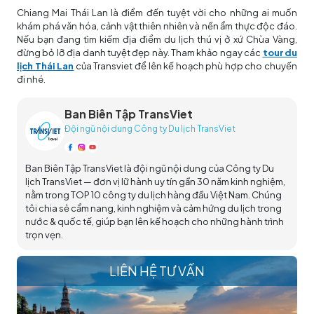
Chiang Mai Thái Lan là điểm đến tuyệt vời cho những ai muốn
khám phá văn hóa, cảnh vật thiên nhiên và nền ẩm thực độc đáo.
Nếu bạn đang tìm kiếm địa điểm du lịch thú vị ở xứ Chùa Vàng,
đừng bỏ lỡ địa danh tuyệt đẹp này. Tham khảo ngay các
tour du
lịch Thái Lan
của Transviet để lên kế hoạch phù hợp cho chuyến
đi nhé.
Ban Biên Tập TransViet
Đội ngũ nội dung Công ty Du lịch TransViet
Ban Biên Tập TransViet là đội ngũ nội dung của Công ty Du
lịch TransViet — đơn vị lữ hành uy tín gần 30 năm kinh nghiệm,
nằm trong TOP 10 công ty du lịch hàng đầu Việt Nam. Chúng
tôi chia sẻ cẩm nang, kinh nghiệm và cảm hứng du lịch trong
nước & quốc tế, giúp bạn lên kế hoạch cho những hành trình
trọn vẹn.
LIÊN HỆ TƯ VẤN