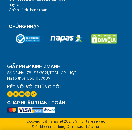
hủy tour
Chính sách thanh toán
CHỨNG NHẬN
GIẤY PHÉP KINH DOANH
Số GP/No.: 79-217/2021/TCDL-GP LHQT
Mã số thuế: 0301069809
KẾT NỐI VỚI CHÚNG TÔI
CHẤP NHẬN THANH TOÁN
Copyright ©Transviet 2024. All rights reserved
Điều khoản sử dụng
|
Chính sách bảo mật