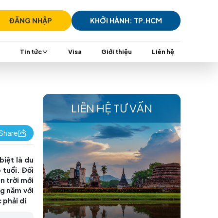
)7305 7939
ĐĂNG NHẬP
KHỞI HÀ
i
TransViet Mall
Tin tức
Visa
Giới t
O TUỔI
LIÊN HỆ 
Share
 cá nhân nào. Đặc biệt là du
 lợi cho người cao tuổi. Đối
khám phá những chân trời mới