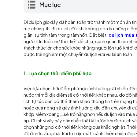
lạ mà đơn giản là tìm kiếm sự thư giãn, sự
những điều kiện thời tiết, cảnh quang vô c
Mục lục
Đi du lịch giờ đây đã hoàn toàn trở thành một
mẹ chúng thì đi du lịch đôi khi không còn là
giãn, sự tĩnh tâm trong tâm hồn. Đặt biệt,
du 
người lớn tuổi như thời tiết dễ chịu, cảnh qu
thách thức lớn cho sức khỏe những người lớn tu
được trải nghiệm một chuyến du lịch vừa vui lại
1. Lựa chọn thời điểm phù hợp
Việc lựa chọn thời điểm phù hợp ảnh hưởng rất 
nước thì mỗi địa điểm sẽ có thời tiết khác nhau