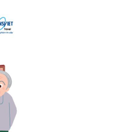
ấn chi tiết. Thời tiết quá lạnh
ững căn bệnh mãn tính như đau
mệt mỏi, chóng mặt, tăng huyết
m. Nếu đi vào những dịp trên hãy
 là mùa thu. Thời điểm này nhiệt