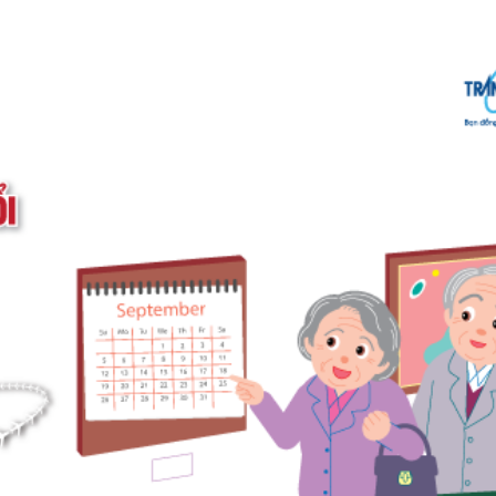
n mạng hoặc nếu đi theo tour bạn có thể nhờ nhân viên tư v
ến đi của người lớn tuổi, thậm chí có thể khiến cho nh
ch vào mùa đông. Hoặc nếu quá nóng có thể khiến cơ thể 
 đi du lịch vào những thời điểm như mùa hè, hay dịp cuối nă
iệt. Thời điểm du lịch lý tưởng nhất cho người lớn tuổi vẫn
 nhiên đẹp và cũng ít có mưa.