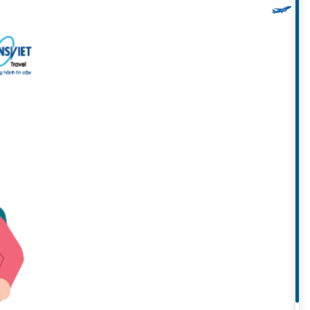
p người lớn tuổi có được chuyến
ông khí ôn hòa, thanh tịnh, họ
đó mà những nơi có phong cảnh
nhất. Hoặc đối với nhiều người
Hong Kong chính là điểm đến lý
núi, băng rừng, lặn biển, hoặc