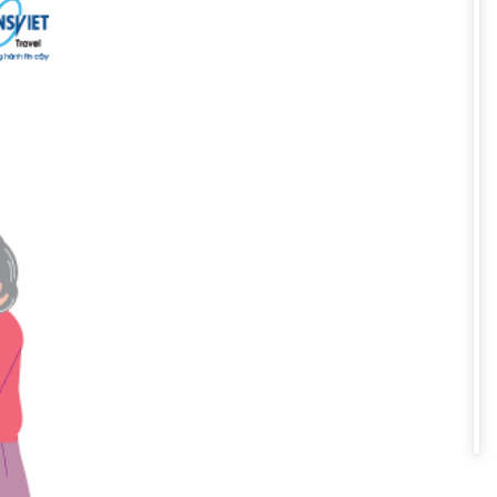
 trước khi khởi hành. Điều này
 đi hay không để từ đó có thể
chọn đi tour nước ngoài thì đối