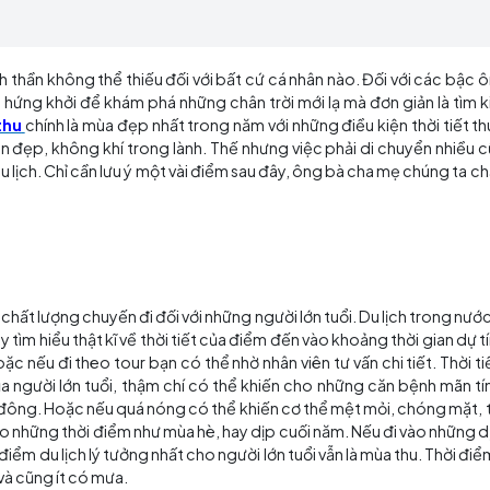
 tĩnh tâm trong tâm hồn. Đặc biệt là
du lịch mùa thu
,
ùng thuận lợi cho người cao tuổi để tham quan, thư g
 món ăn tinh thần không thể thiếu đối với bất cứ cá nhân n
 những niềm hứng khởi để khám phá những chân trời mới lạ 
lịch mùa thu
chính là mùa đẹp nhất trong năm với những đi
an thiên nhiên đẹp, không khí trong lành. Thế nhưng việc p
ổi khi đi du lịch. Chỉ cần lưu ý một vài điểm sau đây, ông
 an toàn.
nhiều đến chất lượng chuyến đi đối với những người lớn tuổ
, do đó hãy tìm hiểu thật kĩ về thời tiết của điểm đến vào 