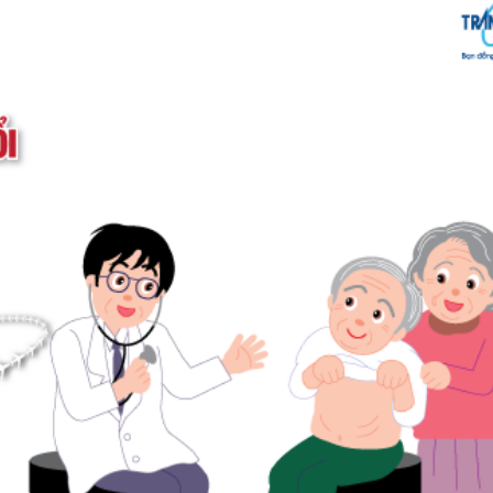
Lưu ý khi du lịch dành cho người cao tuổi
y khuyên ông bà cha mẹ của bạn đi khám sức khỏe thật kỹ
c khỏe của mình có thể đáp ứng được yêu cầu của chuyến
 chỉ dẫn từ bác sĩ để chuẩn bị đầy đủ về sức khỏe. Và nếu 
xác nhận đầy đủ sức khỏe của Bác sĩ.