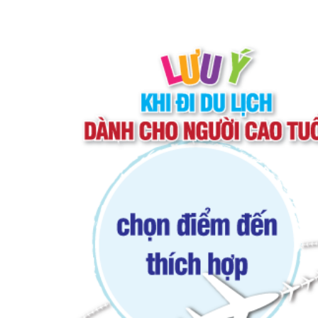
2.
Lựa chọn hành trình thật cẩn thận
Cùng một thời điểm nhưng ở mỗi nơi sẽ có thời
đi thoải mái hơn. Bên cạnh đó, xu hướng du l
thường không thích những nơi quá náo nhiệt
thiên nhiên đẹp, không khí dễ chịu như Nhật 
muốn tìm đến sự an lạc, tôn sùng tín ngưỡng 
tưởng. Đặc biệt, người lớn tuổi nên hạn chế 
phải đi bộ quá nhiều.