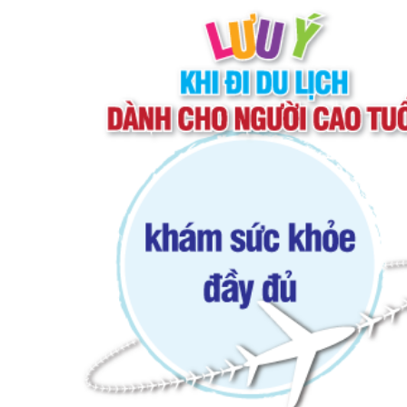
3.
Khám sức khỏe trước chuyến đi
Để chắn chắn có chuyến đi như mong muốn, hã
phần nào giúp họ đánh giá được tình hình sứ
thay đổi quyết định kịp thời hoặc có những sự
với người 75 tuổi trở lên yêu cầu phải có giấy 