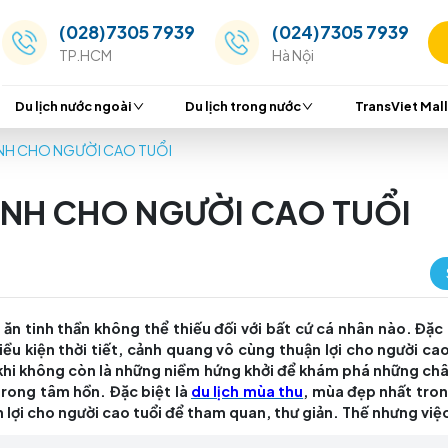
(028)7305 7939
(024
TP.HCM
Hà Nộ
Du lịch nước ngoài
Du lịch trong nước
 DU LỊCH DÀNH CHO NGƯỜI CAO TUỔI
ỊCH DÀNH CHO NGƯỜI CA
 một món ăn tinh thần không thể thiếu đối với bất cứ
những điều kiện thời tiết, cảnh quang vô cùng thuận
u lịch đôi khi không còn là những niềm hứng khởi để 