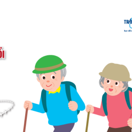
Lưu ý khi du lịch dành cho người cao tuổi
 tiết khác nhau, nên việc tìm hiểu thật kĩ điểm đến sẽ giú
ịch của những người lớn tuổi thường chọn những nơi có kh
 mà thích chiêm ngưỡng vẻ đẹp của thiên nhiên hơn do 
Bản, Hàn Quốc, hay Đài Loan là những lựa chọn hoàn hảo 
thì những ngôi chùa linh thiêng ở Myanmar, Thái Lan hay 
lựa chọn những điểm tham quan mang tính khám phá như leo 