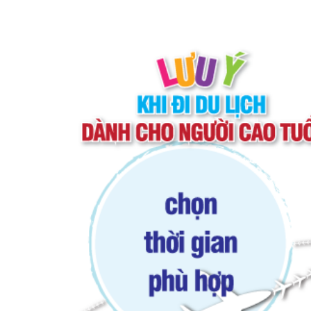
lịch tự túc bạn có thể tham khảo thông tin trê
hoặc quá nóng sẽ gây ảnh hưởng xấu đến chuy
khớp, viêm xoang,…sẽ trở nặng hơn nếu du lị
áp. Chính vì vậy hãy cân nhắc thật kĩ trước khi
chọn những nơi có thời tiết không qua khắc ngh
độ ở mức vừa phải, khí trời dịu mát, cảnh thiên