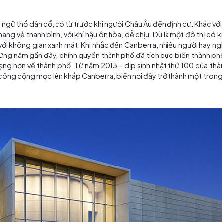
trong ngôn ngữ thổ dân cổ, có từ trước khi người Châu Âu 
rra lại mang vẻ thanh bình, với khí hậu ôn hòa, dễ chịu. D
trầm lắng với không gian xanh mát. Khi nhắc đến Canberra
ội, nhưng những năm gần đây, chính quyền thành phố đã tíc
i nhìn đa dạng hơn về thành phố. Từ năm 2013 – dịp sinh n
trình kiến trúc công cộng mọc lên khắp Canberra, biến nơi đ