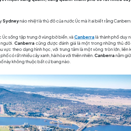
% người dân nước Úc sống tập trung ở vùng bờ biển, 
 dân số chỉ khoảng 380.000 người. Canberra cũng 
t thế giới với cách phân chia các khu vực theo dạng
n đường huyết mạch xung quanh, xung quanh thành phố
i thành
ôi động hay
Sydney
náo nhiệt là thủ đô của nước Úc mà ít
ời dân nước Úc sống tập trung ở vùng bờ biển, và
Canber
ng 380.000 người.
Canberra
cũng được đánh giá là một 
ia các khu vực theo dạng hình học, với trung tâm là một 
 thành phố có rất nhiều cây xanh, hài hòa với thiên nhiê
và thành phố này không thuộc bất cứ bang nào.