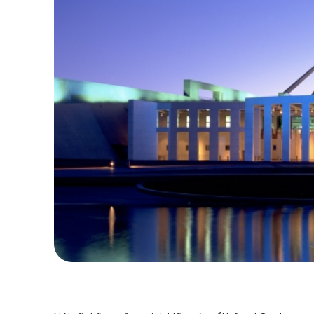
Điểm qua những điểm đến thú vị nhất
Canbe
Australian National Gallery, National Mu
những nơi tập trung những bộ sưu tập tranh cổ
thành phố Canberra. Cũng nhờ lưu giữ được nhiề
sản, thu hút du khách đến tham quan, chiêm ngưỡ