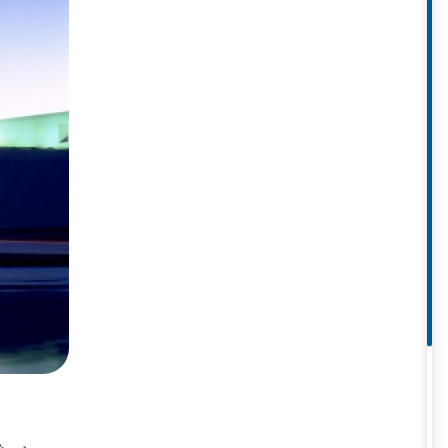
ưng bày nghệ thuật tầm cơ như
original Dreamings Gallery
–
a, lịch sử của nước Úc cũng như
i tiếng về loại hình du lịch di