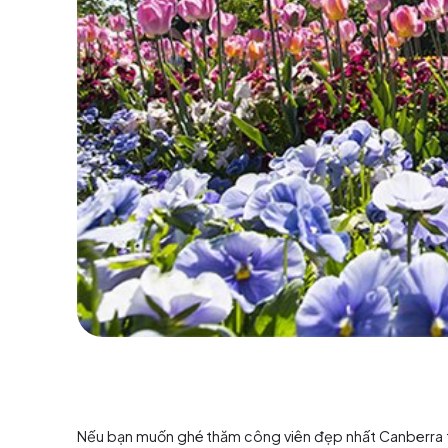
Nói về những công trình kiến trúc nổi bật tại
C
tâm thành phố. Tòa nhà là công trình lớn nh
4.500 phòng. Đỉnh tòa nhà gắn cột cờ nặng đế
người có thể tận mắt chiêm ngưỡng thành ph
nhà hàng phục vụ khách đến thăm.