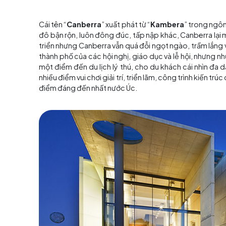
Cái tên “
Canberra
” xuất phát từ “
Kambera
” 
đô bận rộn, luôn đông đúc, tấp nập khác, Canbe
triển nhưng Canberra vẫn quá đỗi ngọt ngào, 
thành phố của các hội nghị, giáo dục và lễ h
một điểm đến du lịch lý thú, cho du khách cá
nhiều điểm vui chơi giải trí, triển lãm, công 
điểm đáng đến nhất nước Úc.