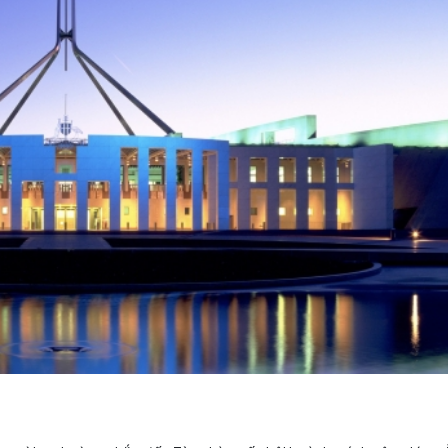
rra
, bạn đừng bỏ lỡ những bảo tàng lớn và các phòng tr
seum of Australia, National Portrait Gallery hay Ab
 nổi tiếng, những bộ sưu tập tái hiện lại đời sống văn hó
u cổ vật có giá trị mà thủ đô xinh đẹp này cũng trở nên nổ
ng nhiều di tích có giá trị cao về văn hóa, lịch sử.