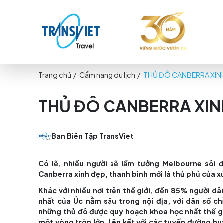
Trang chủ
/
Cẩm nang du lịch
/
THỦ ĐÔ CANB
THỦ ĐÔ CANBERRA 
Ban Biên Tập TransViet
Có lẽ, nhiều người sẽ lầm tưởng Melbou
Canberra xinh đẹp, thanh bình mới là thủ