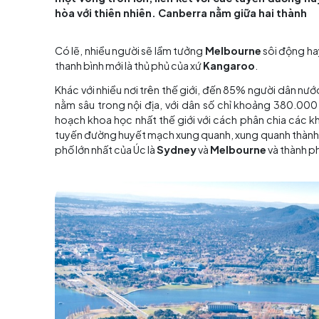
Khác với nhiều nơi trên thế giới, đến 85
nhất của Úc nằm sâu trong nội địa, với
những thủ đô được quy hoạch khoa học nhấ
một vòng tròn lớn, liên kết với các tuyế
hòa với thiên nhiên. Canberra nằm giữa ha
Có lẽ, nhiều người sẽ lầm tưởng
Melbourne
s
thanh bình mới là thủ phủ của xứ
Kangaroo
.
Khác với nhiều nơi trên thế giới, đến 85% ngư
nằm sâu trong nội địa, với dân số chỉ khoả
hoạch khoa học nhất thế giới với cách phân ch
tuyến đường huyết mạch xung quanh, xung quanh
phố lớn nhất của Úc là
Sydney
và
Melbourne