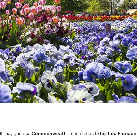
anberra
, người ta thường nhắc đến Tòa nhà quốc hội hoà
ất nước Úc, rộng đến 25 hecta, được thiết kế nằm dưới đ
n 220 tấn với lá cờ Úc rộng 6,4x12,8 mét tung bay tung g
ố từ trên cao. Khách đến thăm được miễn phí vào cổng v