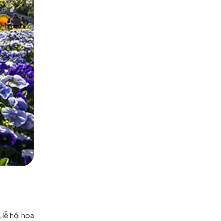
nh tránh, rộng lớn, nằm ở trung
ỉnh sườn đồi Capitol và có đến
ió. Đây là nơi lý tưởng để mọi
à đỗ xe, bên trong tòa nhà có