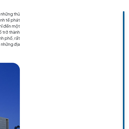
đến định cư. Khác với những thủ
ù là một đô thị có kinh tế phát
, nhiều người hay nghĩ đến một
h cực biến thành phố trở thành
hật thứ 100 của thành phố, rất
ây trở thành một trong những địa