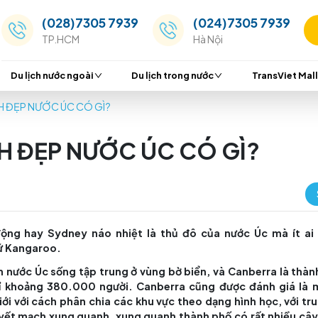
(028)7305 7939
(024
TP.HCM
Hà Nộ
Du lịch nước ngoài
Du lịch trong nước
ERRA XINH ĐẸP NƯỚC ÚC CÓ GÌ?
XINH ĐẸP NƯỚC ÚC CÓ 
rne sôi động hay Sydney náo nhiệt là thủ đô của 
 phủ của xứ Kangaroo.