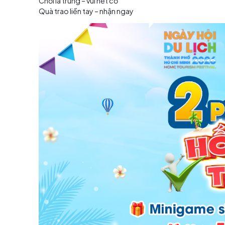
Đến với gian hàng 
Ưu đãi tri ân 30 năm – De
Nhân dịp kỷ niệm 30 năm hình thành và phát triể
Giảm giá tour lên đến 1X triệu đồng
Cam kết không tăng giá dù chi phí thị trư
Áp dụng cho cả mua trực tiếp và online
Đây là cơ hội thuận lợi để khách hàng săn tour 
Hơn 5.000 quà tặng – ghé
Không khí tại gian hàng luôn sôi động với nhi
Hơn 5.000 quà tặng được phát liên tục
Check-in nhận quà ngay tại chỗ