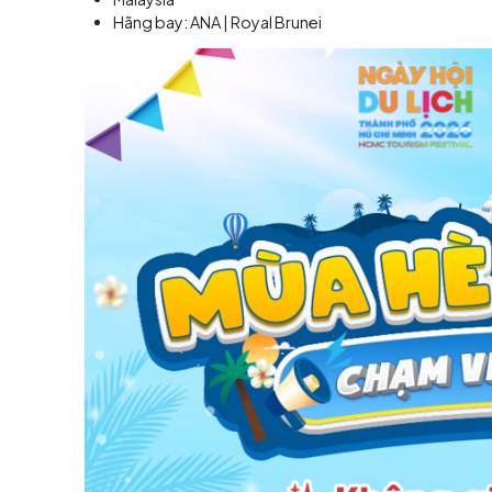
TransViet khuấy động 
Không gian “Mùa hè Santo
Lấy cảm hứng từ đảo Santorini nổi tiếng của H
Tông xanh – trắng đặc trưng
Không gian mở, tràn đầy năng lượng mùa 
Nhiều góc check-in ấn tượng
Bên cạnh đó, khách tham quan còn có cơ hội 
Hàn Quốc
Thái Lan
Malaysia
Hãng bay: ANA | Royal Brunei