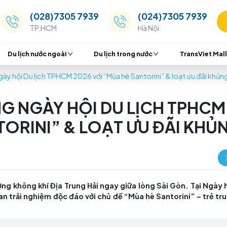
(028)7305 7939
(024
TP.HCM
Hà Nộ
Du lịch nước ngoài
Du lịch trong nước
ấy động Ngày hội Du lịch TPHCM 2026 với “Mùa hè Santorini
ĐỘNG NGÀY HỘI DU LỊC
 SANTORINI” & LOẠT ƯU
hể tận hưởng không khí Địa Trung Hải ngay giữa lòng S