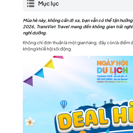
TP.HCM 2026, TransViet Travel mang đến k
và đậm chất nghỉ dưỡng.
Mục lục
Mùa hè này, không cần đi xa, bạn vẫn có thể 
2026
,
TransViet Travel
mang đến không gian 
nghỉ dưỡng.
Không chỉ đơn thuần là một gian hàng, đây còn 
không khí lễ hội sôi động.