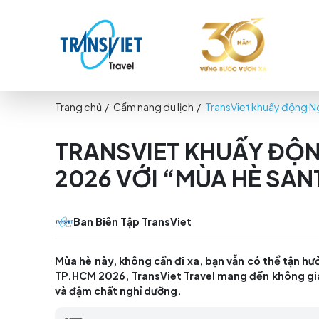
Trang chủ
/
Cẩm nang du lịch
/
TransViet khu
TRANSVIET KHUẤY 
2026 VỚI “MÙA HÈ
Ban Biên Tập TransViet
Mùa hè này, không cần đi xa, bạn vẫn có t