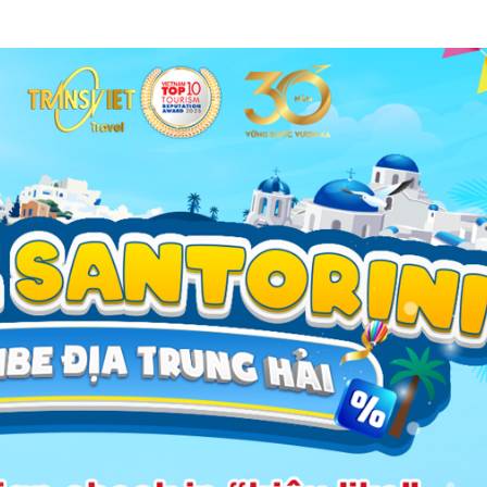
Ngày hội Du lịch TPHCM 2026 với “Mùa hè Santorini” & loạt ưu đãi k
rini” – check-in ấn tượng
y Lạp, gian hàng TransViet được thiết kế với phong cách:
hè
khám phá văn hóa và điểm đến quốc tế như: