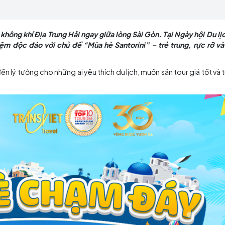
hông gian trải nghiệm độc đáo với chủ đề “Mùa hè Sa
tận hưởng không khí Địa Trung Hải ngay giữa lòng Sài Gòn
trải nghiệm độc đáo với chủ đề “Mùa hè Santorini” – 
là điểm đến lý tưởng cho những ai yêu thích du lịch, muốn 