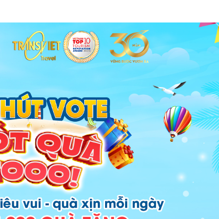
TransViet để tận hưởng không khí Địa Trung Hải ngay giữa lòng Sài G
al hè bùng nổ
n, TransViet triển khai hàng loạt ưu đãi hấp dẫn:
ờng biến động
hè và tour lễ 30/4 – 1/5 với mức giá tốt trong năm.
 là có quà
ều hoạt động hấp dẫn: