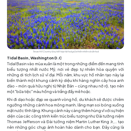
Texas Hill Country là sự kết hợp hài hoà giữa thiên nhiên và văn hoá
Tidal Basin, Washington D.C
Tidal Basin vào mùa xuân là một trong những điểm đến mang tính
biểu tượng nhất nước Mỹ, nơi vẻ đẹp tự nhiên hòa quyện với
những di tích lịch sử vĩ đại. Mỗi năm, khu vực hồ nhân tạo này lại
biến thành một khung cảnh kỳ diệu khi hàng nghìn cây hoa anh
đào – món quà hữu nghị từ Nhật Bản – cùng nhau nở rộ, tạo nên
một "bữa tiệc" màu hồng và trắng đầy mê hoặc.
Khi đi dạo hoặc đạp xe quanh vòng hồ, du khách sẽ được chiêm
ngưỡng những cánh hoa mỏng manh, lãng mạn soi bóng xuống
mặt nước tĩnh lặng. Khung cảnh này càng thêm hùng vĩ với sự hiện
diện của các công trình kiến trúc biểu tượng như Đài tưởng niệm
Thomas Jefferson và Đài tưởng niệm Martin Luther King Jr.,... tạo
nên những góc chụp ảnh hoàn hảo dành cho bạn. Đây cũng là