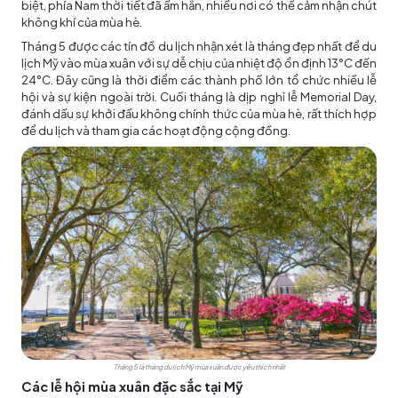
biệt, phía Nam thời tiết đã ấm hẳn, nhiều nơi có thể cảm nhận chút
không khí của mùa hè.
Tháng 5 được các tín đồ du lịch nhận xét là tháng đẹp nhất để du
lịch Mỹ vào mùa xuân với sự dễ chịu của nhiệt độ ổn định 13°C đến
24°C. Đây cũng là thời điểm các thành phố lớn tổ chức nhiều lễ
hội và sự kiện ngoài trời. Cuối tháng là dịp nghỉ lễ Memorial Day,
đánh dấu sự khởi đầu không chính thức của mùa hè, rất thích hợp
để du lịch và tham gia các hoạt động cộng đồng.
Tháng 5 là tháng du lịch Mỹ mùa xuân được yêu thích nhất
Các lễ hội mùa xuân đặc sắc tại Mỹ