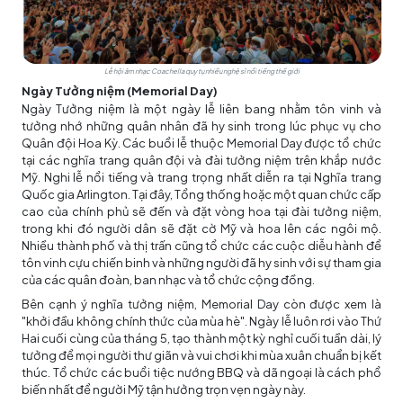
Lễ hội âm nhạc Coachella quy tụ nhiều nghệ sĩ nổi tiếng thế giới
Ngày Tưởng niệm (Memorial Day)
Ngày Tưởng niệm là một ngày lễ liên bang nhằm tôn vinh và
tưởng nhớ những quân nhân đã hy sinh trong lúc phục vụ cho
Quân đội Hoa Kỳ. Các buổi lễ thuộc Memorial Day được tổ chức
tại các nghĩa trang quân đội và đài tưởng niệm trên khắp nước
Mỹ. Nghi lễ nổi tiếng và trang trọng nhất diễn ra tại Nghĩa trang
Quốc gia Arlington. Tại đây, Tổng thống hoặc một quan chức cấp
cao của chính phủ sẽ đến và đặt vòng hoa tại đài tưởng niệm,
trong khi đó người dân sẽ đặt cờ Mỹ và hoa lên các ngôi mộ.
Nhiều thành phố và thị trấn cũng tổ chức các cuộc diễu hành để
tôn vinh cựu chiến binh và những người đã hy sinh với sự tham gia
của các quân đoàn, ban nhạc và tổ chức cộng đồng.
Bên cạnh ý nghĩa tưởng niệm, Memorial Day còn được xem là
"khởi đầu không chính thức của mùa hè". Ngày lễ luôn rơi vào Thứ
Hai cuối cùng của tháng 5, tạo thành một kỳ nghỉ cuối tuần dài, lý
tưởng để mọi người thư giãn và vui chơi khi mùa xuân chuẩn bị kết
thúc. Tổ chức các buổi tiệc nướng BBQ và dã ngoại là cách phổ
biến nhất để người Mỹ tận hưởng trọn vẹn ngày này.