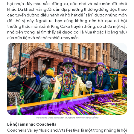
hạt nhựa đầy màu sắc, đồng xu, cốc nhỏ và các món đồ chơi
khác. Du khách và người dân địa phương thường đứng dọc theo
các tuyến đường diễu hành và hò hét để "săn" được những món
đồ thú vị này. Ngoài ra, bạn cũng không nên bỏ qua cơ hội
thưởng thức món bánh King Cake truyền thống, có chứa một vật
nhỏ bên trong, ai tìm thấy sẽ được coi là Vua (hoặc Hoàng hậu)
của bữa tiệc và có thêm nhiều may mắn.
Thứ Ba Béo là dịp người dân “bung xõa” hết mình trước Lễ Tro
Lễ hội âm nhạc Coachella
Coachella Valley Music and Arts Festival là một trong những lễ hội