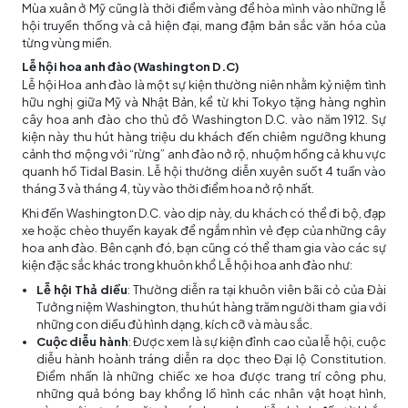
Mùa xuân ở Mỹ cũng là thời điểm vàng để hòa mình vào những lễ
hội truyền thống và cả hiện đại, mang đậm bản sắc văn hóa của
từng vùng miền.
Lễ hội hoa anh đào (Washington D.C)
Lễ hội Hoa anh đào là một sự kiện thường niên nhằm kỷ niệm tình
hữu nghị giữa Mỹ và Nhật Bản, kể từ khi Tokyo tặng hàng nghìn
cây hoa anh đào cho thủ đô Washington D.C. vào năm 1912. Sự
kiện này thu hút hàng triệu du khách đến chiêm ngưỡng khung
cảnh thơ mộng với “rừng” anh đào nở rộ, nhuộm hồng cả khu vực
quanh hồ Tidal Basin. Lễ hội thường diễn xuyên suốt 4 tuần vào
tháng 3 và tháng 4, tùy vào thời điểm hoa nở rộ nhất.
Khi đến Washington D.C. vào dịp này, du khách có thể đi bộ, đạp
xe hoặc chèo thuyền kayak để ngắm nhìn vẻ đẹp của những cây
hoa anh đào. Bên cạnh đó, bạn cũng có thể tham gia vào các sự
kiện đặc sắc khác trong khuôn khổ Lễ hội hoa anh đào như:
Lễ hội Thả diều
: Thường diễn ra tại khuôn viên bãi cỏ của Đài
Tưởng niệm Washington, thu hút hàng trăm người tham gia với
những con diều đủ hình dạng, kích cỡ và màu sắc.
Cuộc diễu hành
: Được xem là sự kiện đỉnh cao của lễ hội, cuộc
diễu hành hoành tráng diễn ra dọc theo Đại lộ Constitution.
Điểm nhấn là những chiếc xe hoa được trang trí công phu,
những quả bóng bay khổng lồ hình các nhân vật hoạt hình,