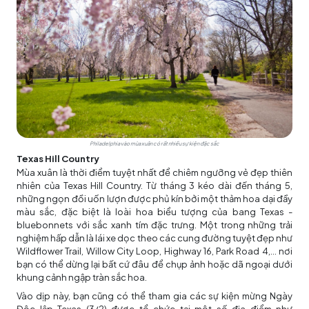
Philadelphia vào mùa xuân có rất nhiều sự kiện đặc sắc
Texas Hill Country
Mùa xuân là thời điểm tuyệt nhất để chiêm ngưỡng vẻ đẹp thiên
nhiên của Texas Hill Country. Từ tháng 3 kéo dài đến tháng 5,
những ngọn đồi uốn lượn được phủ kín bởi một thảm hoa dại đầy
màu sắc, đặc biệt là loài hoa biểu tượng của bang Texas -
bluebonnets với sắc xanh tím đặc trưng. Một trong những trải
nghiệm hấp dẫn là lái xe dọc theo các cung đường tuyệt đẹp như
Wildflower Trail, Willow City Loop, Highway 16, Park Road 4,... nơi
bạn có thể dừng lại bất cứ đâu để chụp ảnh hoặc dã ngoại dưới
khung cảnh ngập tràn sắc hoa.
Vào dịp này, bạn cũng có thể tham gia các sự kiện mừng Ngày