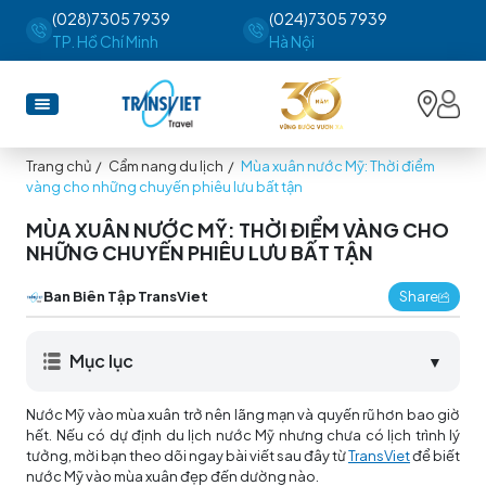
(028)7305 7939
(024)7305 7939
TP. Hồ Chí Minh
Hà Nội
Trang chủ
/
Cẩm nang du lịch
/
Mùa xuân nước Mỹ: Thời điểm
vàng cho những chuyến phiêu lưu bất tận
MÙA XUÂN NƯỚC MỸ: THỜI ĐIỂM VÀNG CHO
NHỮNG CHUYẾN PHIÊU LƯU BẤT TẬN
Ban Biên Tập TransViet
Share
Mục lục
▼
Nước Mỹ vào mùa xuân trở nên lãng mạn và quyến rũ hơn bao giờ
hết. Nếu có dự định du lịch nước Mỹ nhưng chưa có lịch trình lý
tưởng, mời bạn theo dõi ngay bài viết sau đây từ
TransViet
để biết
nước Mỹ vào mùa xuân đẹp đến dường nào.