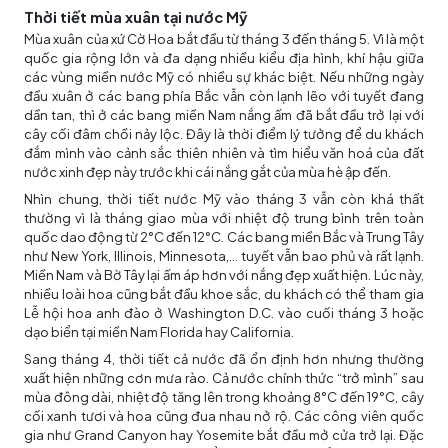
Thời tiết mùa xuân tại nước Mỹ
Mùa xuân của xứ Cờ Hoa bắt đầu từ tháng 3 đến tháng 5. Vì là một
quốc gia rộng lớn và đa dạng nhiều kiểu địa hình, khí hậu giữa
các vùng miền nước Mỹ có nhiều sự khác biệt. Nếu những ngày
đầu xuân ở các bang phía Bắc vẫn còn lạnh lẽo với tuyết đang
dần tan, thì ở các bang miền Nam nắng ấm đã bắt đầu trở lại với
cây cối đâm chồi nảy lộc. Đây là thời điểm lý tưởng để du khách
đắm mình vào cảnh sắc thiên nhiên và tìm hiểu văn hoá của đất
nước xinh đẹp này trước khi cái nắng gắt của mùa hè ập đến.
Nhìn chung, thời tiết nước Mỹ vào tháng 3 vẫn còn khá thất
thường vì là tháng giao mùa với nhiệt độ trung bình trên toàn
quốc dao động từ 2°C đến 12°C. Các bang miền Bắc và Trung Tây
như New York, Illinois, Minnesota,... tuyết vẫn bao phủ và rất lạnh.
Miền Nam và Bờ Tây lại ấm áp hơn với nắng đẹp xuất hiện. Lúc này,
nhiều loài hoa cũng bắt đầu khoe sắc, du khách có thể tham gia
Lễ hội hoa anh đào ở Washington D.C. vào cuối tháng 3 hoặc
dạo biển tại miền Nam Florida hay California.
Sang tháng 4, thời tiết cả nước đã ổn định hơn nhưng thường
xuất hiện những cơn mưa rào. Cả nước chính thức “trở mình” sau
mùa đông dài, nhiệt độ tăng lên trong khoảng 8°C đến 19°C, cây
cối xanh tươi và hoa cũng đua nhau nở rộ. Các công viên quốc
gia như Grand Canyon hay Yosemite bắt đầu mở cửa trở lại. Đặc