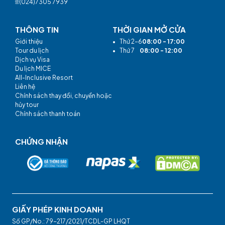
(024)7305 7939
THÔNG TIN
THỜI GIAN MỞ CỬA
Giới thiệu
•
Thứ 2-6
08:00 - 17:00
Tour du lịch
•
Thứ 7
08:00 - 12:00
Dịch vụ Visa
Du lịch MICE
All-Inclusive Resort
Liên hệ
Chính sách thay đổi, chuyển hoặc
hủy tour
Chính sách thanh toán
CHỨNG NHẬN
GIẤY PHÉP KINH DOANH
Số GP/No.: 79-217/2021/TCDL-GP LHQT