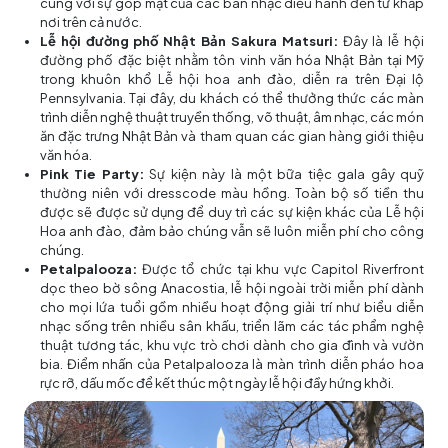
cùng với sự góp mặt của các ban nhạc diễu hành đến từ khắp
nơi trên cả nước.
Lễ hội đường phố Nhật Bản Sakura Matsuri:
Đây là lễ hội
đường phố đặc biệt nhằm tôn vinh văn hóa Nhật Bản tại Mỹ
trong khuôn khổ Lễ hội hoa anh đào, diễn ra trên Đại lộ
Pennsylvania. Tại đây, du khách có thể thưởng thức các màn
trình diễn nghệ thuật truyền thống, võ thuật, âm nhạc, các món
ăn đặc trưng Nhật Bản và tham quan các gian hàng giới thiệu
văn hóa.
Pink Tie Party:
Sự kiện này là một bữa tiệc gala gây quỹ
thường niên với dresscode màu hồng. Toàn bộ số tiền thu
được sẽ được sử dụng để duy trì các sự kiện khác của Lễ hội
Hoa anh đào, đảm bảo chúng vẫn sẽ luôn miễn phí cho công
chúng.
Petalpalooza:
Được tổ chức tại khu vực Capitol Riverfront
dọc theo bờ sông Anacostia, lễ hội ngoài trời miễn phí dành
cho mọi lứa tuổi gồm nhiều hoạt động giải trí như biểu diễn
nhạc sống trên nhiều sân khấu, triển lãm các tác phẩm nghệ
thuật tương tác, khu vực trò chơi dành cho gia đình và vườn
bia. Điểm nhấn của Petalpalooza là màn trình diễn pháo hoa
rực rỡ, dấu mốc để kết thúc một ngày lễ hội đầy hứng khởi.