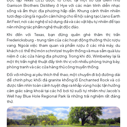
Độc lập Texas (3/2) được tổ chức tại một số địa điểm như
Garrison Brothers Distillery ở Hye với các màn trình diễn nhạc
sống và ẩm thực địa phương hấp dẫn. Khung cảnh thiên nhiên
tươi đẹp cũng là nguồn cảm hứng cho lễ hội sáng tạo Llano Earth
Art Fest, nơi các nghệ sĩ sử dụng đá và các vật liệu tự nhiên để tạo
nên những tác phẩm nghệ thuật độc đáo.
Khi đến với Texas, bạn đừng quên ghé thăm thị trấn
Fredericksburg - trung tâm của các hoạt động thưởng thức rượu
vang. Ngoài việc tham quan và phẩm rượu ở các nhà máy, du
khách có thể thử món schnitzel truyền thống và mua sắm quà lưu
niệm ở các cửa hàng địa phương. Trong khi đó, Wimberley lại là
một thị trấn nghệ thuật đầy tính thi vị với nhiều phòng trưng bày,
phòng tranh và các cửa hàng thủ công truyền thống.
Đối với những ai yêu thích thể thao, một chuyến đi bộ đường dài
để chinh phục khối đá granite khổng lồ Enchanted Rock và có
được tầm nhìn toàn cảnh tuyệt đẹp ra khắp vùng hoặc tận hưởng
cảm giác sảng khoái tại các hồ bơi từ suối tự nhiên như Jacob's
Well hay Blue Hole Regional Park là những trải nghiệm rất đáng
thử.