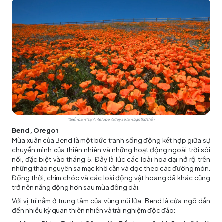
“Biển cam” tại Antelope Valley sẽ làm bạn thơ thẩn
Bend, Oregon
Mùa xuân của Bend là một bức tranh sống động kết hợp giữa sự
chuyển mình của thiên nhiên và những hoạt động ngoài trời sôi
nổi, đặc biệt vào tháng 5. Đây là lúc các loài hoa dại nở rộ trên
những thảo nguyên sa mạc khô cằn và dọc theo các đường mòn.
Đồng thời, chim chóc và các loài động vật hoang dã khác cũng
trở nên năng động hơn sau mùa đông dài.
Với vị trí nằm ở trung tâm của vùng núi lửa, Bend là cửa ngõ dẫn
đến nhiều kỳ quan thiên nhiên và trải nghiệm độc đáo: