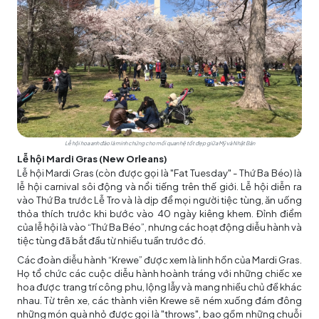
Lễ hội hoa anh đào là minh chứng cho mối quan hệ tốt đẹp giữa Mỹ và Nhật Bản
Lễ hội Mardi Gras (New Orleans)
Lễ hội Mardi Gras (còn được gọi là "Fat Tuesday" - Thứ Ba Béo) là
lễ hội carnival sôi động và nổi tiếng trên thế giới. Lễ hội diễn ra
vào Thứ Ba trước Lễ Tro và là dịp để mọi người tiệc tùng, ăn uống
thỏa thích trước khi bước vào 40 ngày kiêng khem. Đỉnh điểm
của lễ hội là vào “Thứ Ba Béo”, nhưng các hoạt động diễu hành và
tiệc tùng đã bắt đầu từ nhiều tuần trước đó.
Các đoàn diễu hành “Krewe” được xem là linh hồn của Mardi Gras.
Họ tổ chức các cuộc diễu hành hoành tráng với những chiếc xe
hoa được trang trí công phu, lộng lẫy và mang nhiều chủ đề khác
nhau. Từ trên xe, các thành viên Krewe sẽ ném xuống đám đông
những món quà nhỏ được gọi là "throws", bao gồm những chuỗi