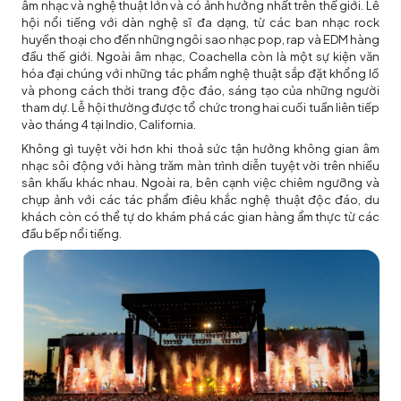
âm nhạc và nghệ thuật lớn và có ảnh hưởng nhất trên thế giới. Lễ
hội nổi tiếng với dàn nghệ sĩ đa dạng, từ các ban nhạc rock
huyền thoại cho đến những ngôi sao nhạc pop, rap và EDM hàng
đầu thế giới. Ngoài âm nhạc, Coachella còn là một sự kiện văn
hóa đại chúng với những tác phẩm nghệ thuật sắp đặt khổng lồ
và phong cách thời trang độc đáo, sáng tạo của những người
tham dự. Lễ hội thường được tổ chức trong hai cuối tuần liên tiếp
vào tháng 4 tại Indio, California.
Không gì tuyệt vời hơn khi thoả sức tận hưởng không gian âm
nhạc sôi động với hàng trăm màn trình diễn tuyệt vời trên nhiều
sân khấu khác nhau. Ngoài ra, bên cạnh việc chiêm ngưỡng và
chụp ảnh với các tác phẩm điêu khắc nghệ thuật độc đáo, du
khách còn có thể tự do khám phá các gian hàng ẩm thực từ các
đầu bếp nổi tiếng.