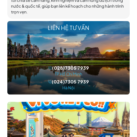
tôi chia sẻ cẩm nang, kinh nghiệm và cảm hứng du lịch trong
nước & quốc tế, giúp bạn lên kế hoạch cho những hành trình
trọn vẹn.
LIÊN HỆ TƯ VẤN
(028)7305 7939
TP.Hồ Chí Minh
(024)7305 7939
Hà Nội