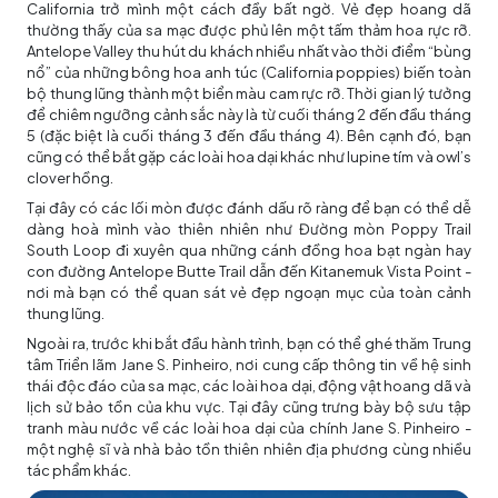
California trở mình một cách đầy bất ngờ. Vẻ đẹp hoang dã
thường thấy của sa mạc được phủ lên một tấm thảm hoa rực rỡ.
Antelope Valley thu hút du khách nhiều nhất vào thời điểm “bùng
nổ” của những bông hoa anh túc (California poppies) biến toàn
bộ thung lũng thành một biển màu cam rực rỡ. Thời gian lý tưởng
để chiêm ngưỡng cảnh sắc này là từ cuối tháng 2 đến đầu tháng
5 (đặc biệt là cuối tháng 3 đến đầu tháng 4). Bên cạnh đó, bạn
cũng có thể bắt gặp các loài hoa dại khác như lupine tím và owl’s
clover hồng.
Tại đây có các lối mòn được đánh dấu rõ ràng để bạn có thể dễ
dàng hoà mình vào thiên nhiên như Đường mòn Poppy Trail
South Loop đi xuyên qua những cánh đồng hoa bạt ngàn hay
con đường Antelope Butte Trail dẫn đến Kitanemuk Vista Point -
nơi mà bạn có thể quan sát vẻ đẹp ngoạn mục của toàn cảnh
thung lũng.
Ngoài ra, trước khi bắt đầu hành trình, bạn có thể ghé thăm Trung
tâm Triển lãm Jane S. Pinheiro, nơi cung cấp thông tin về hệ sinh
thái độc đáo của sa mạc, các loài hoa dại, động vật hoang dã và
lịch sử bảo tồn của khu vực. Tại đây cũng trưng bày bộ sưu tập
tranh màu nước về các loài hoa dại của chính Jane S. Pinheiro -
một nghệ sĩ và nhà bảo tồn thiên nhiên địa phương cùng nhiều
tác phẩm khác.