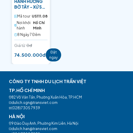
HÀNH HƯƠNG
BỜ TÂY - XỨ SỞ
CỜ HOA
Mã tour
US111.08
Nơi khởi
Hồ Chí
hành
Minh
8 Ngày 7 Ðêm
Giá từ
0đ
Đặt
74.500.000đ
ngay
CÔNG TY TNHH DU LỊCH TRẦN VIỆT
TP.HỒ CHÍ MINH
82 Võ Văn Tần, Phường Xuân Hòa, TP.HCM
dulich.sgn@transviet.com
(028)7305 7939
HÀ NỘI
9 Đào Duy Anh, Phường Kim Liên, Hà Nội
dulich.han@transviet.com