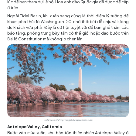
lúc để bạn tham dự Lễ hội Hoa anh đào Quốc gia đã được đề cập
ở trên.
Ngoài Tidal Basin, khi xuân sang cũng là thời điểm lý tưởng để
khám phá Thủ đô Washington D.C. nhờ thời tiết dễ chịu và lượng
du khách vừa phải. Đây là cơ hội tuyệt vời để bạn ghé thăm các
bảo tàng, phòng trưng bày tầm cỡ thế giới hoặc dạo bước trên
Đại lộ Constitution mà không lo chen lấn.
Tidal Basin như một nàng thơ e ấp vào tiết xuân
Antelope Valley, California
Bước vào mùa xuân, khu bảo tồn thiên nhiên Antelope Valley ở