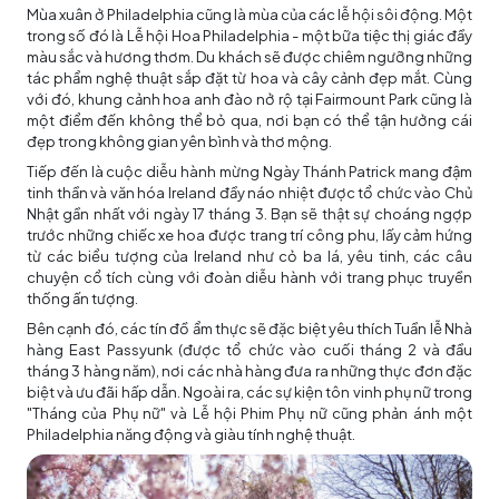
Mùa xuân ở Philadelphia cũng là mùa của các lễ hội sôi động. Một
trong số đó là Lễ hội Hoa Philadelphia - một bữa tiệc thị giác đầy
màu sắc và hương thơm. Du khách sẽ được chiêm ngưỡng những
tác phẩm nghệ thuật sắp đặt từ hoa và cây cảnh đẹp mắt. Cùng
với đó, khung cảnh hoa anh đào nở rộ tại Fairmount Park cũng là
một điểm đến không thể bỏ qua, nơi bạn có thể tận hưởng cái
đẹp trong không gian yên bình và thơ mộng.
Tiếp đến là cuộc diễu hành mừng Ngày Thánh Patrick mang đậm
tinh thần và văn hóa Ireland đầy náo nhiệt được tổ chức vào Chủ
Nhật gần nhất với ngày 17 tháng 3. Bạn sẽ thật sự choáng ngợp
trước những chiếc xe hoa được trang trí công phu, lấy cảm hứng
từ các biểu tượng của Ireland như cỏ ba lá, yêu tinh, các câu
chuyện cổ tích cùng với đoàn diễu hành với trang phục truyền
thống ấn tượng.
Bên cạnh đó, các tín đồ ẩm thực sẽ đặc biệt yêu thích Tuần lễ Nhà
hàng East Passyunk (được tổ chức vào cuối tháng 2 và đầu
tháng 3 hàng năm), nơi các nhà hàng đưa ra những thực đơn đặc
biệt và ưu đãi hấp dẫn. Ngoài ra, các sự kiện tôn vinh phụ nữ trong
"Tháng của Phụ nữ" và Lễ hội Phim Phụ nữ cũng phản ánh một
Philadelphia năng động và giàu tính nghệ thuật.