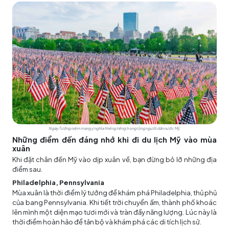
Ngày Tưởng niệm mang ý nghĩa thiêng liêng trong lòng người dân nước Mỹ.
Những điểm đến đáng nhớ khi đi du lịch Mỹ vào mùa
xuân
Khi đặt chân đến Mỹ vào dịp xuân về, bạn đừng bỏ lỡ những địa
điểm sau.
Philadelphia, Pennsylvania
Mùa xuân là thời điểm lý tưởng để khám phá Philadelphia, thủ phủ
của bang Pennsylvania. Khi tiết trời chuyển ấm, thành phố khoác
lên mình một diện mạo tươi mới và tràn đầy năng lượng. Lúc này là
thời điểm hoàn hảo để tản bộ và khám phá các di tích lịch sử.