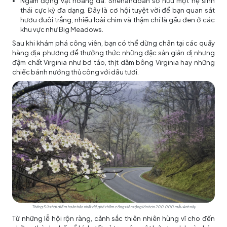
Ngắm động vật hoang dã: Shenandoah sở hữu một hệ sinh
thái cực kỳ đa dạng. Đây là cơ hội tuyệt vời để bạn quan sát
hươu đuôi trắng, nhiều loài chim và thậm chí là gấu đen ở các
khu vực như Big Meadows.
Sau khi khám phá công viên, bạn có thể dừng chân tại các quầy
hàng địa phương để thưởng thức những đặc sản giản dị nhưng
đậm chất Virginia như bơ táo, thịt dăm bông Virginia hay những
chiếc bánh nướng thủ công với dâu tươi.
Tháng 5 là thời điểm hoàn hảo nhất để ghé thăm công viên rộng lớn hơn 200.000 mẫu Anh này
Từ những lễ hội rộn ràng, cảnh sắc thiên nhiên hùng vĩ cho đến