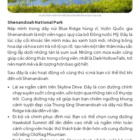
Ai yêu thiên nhiên thì nhất định phải đến Bend vào mùa xuân
Shenandoah National Park
Nép mình trong dãy núi Blue Ridge hùng vĩ, Vườn Quốc gia
Shenandoah là một viên ngọc quý của bờ Đông nước Mỹ. Đây là
lúc cây cối khoác lên mình màu áo xanh tươi mới, những bông
hoa dại và hoa sơn trà nở rộ rực rỡ, tạo nên một tấm thảm màu sắc
lộng lẫy dưới những tán lá sum suê. Những cơn mưa xuân cũng
giúp các dòng thác trong công viên, nhất là Dark Hollow Falls, trở
nên mạnh mẽ và ấn tượng hơn bao giờ hết.
Sau đây là các hoạt động vô cùng thú vị mà bạn có thể thử khi
đến với Shenandoah:
Lái xe ngắm cảnh trên Skyline Drive: Đây là con đường chính
chạy xuyên suốt công viên, uốn lượn qua những tán cổ thụ rợp
trời. Cung đường này sẽ giúp bạn bạn chiêm ngưỡng khung
cảnh tuyệt đẹp của Thung lũng Shenandoah và dãy núi Blue
Ridge trải dài đến vô tận.
Đi bộ và chinh phục đỉnh núi: Bạn có thể chọn cung đường
Hawksbill Summit để lên điểm cao nhất và ngắm nhìn toàn
cảnh công viên hoặc thử thách bản thân hơn với cung đường
nổi tiếng Old Rag Mountain.