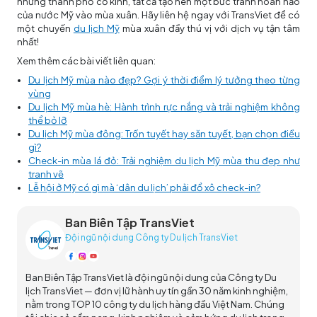
những thành phố cổ kính, tất cả tạo nên một bức tranh hoàn hảo
của nước Mỹ vào mùa xuân. Hãy liên hệ ngay với TransViet để có
một chuyến
du lịch Mỹ
mùa xuân đầy thú vị với dịch vụ tận tâm
nhất!
Xem thêm các bài viết liên quan:
Du lịch Mỹ mùa nào đẹp? Gợi ý thời điểm lý tưởng theo từng
vùng
Du lịch Mỹ mùa hè: Hành trình rực nắng và trải nghiệm không
thể bỏ lỡ
Du lịch Mỹ mùa đông: Trốn tuyết hay săn tuyết, bạn chọn điều
gì?
Check-in mùa lá đỏ: Trải nghiệm du lịch Mỹ mùa thu đẹp như
tranh vẽ
Lễ hội ở Mỹ có gì mà ‘dân du lịch’ phải đổ xô check-in?
Ban Biên Tập TransViet
Đội ngũ nội dung Công ty Du lịch TransViet
Ban Biên Tập TransViet là đội ngũ nội dung của Công ty Du
lịch TransViet — đơn vị lữ hành uy tín gần 30 năm kinh nghiệm,
nằm trong TOP 10 công ty du lịch hàng đầu Việt Nam. Chúng