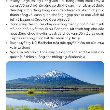
Misery Ridge Trail tại Công viên Tiểu bang Smith Rock: Đây là
cung đường đi bộ nổi tiếng có độ khó cao nhưng bạn sẽ được
đền đáp xứng đáng bằng cảnh đẹp tuyệt vời khi chinh phục
thành công với cảnh quan choáng ngợp nhìn ra các vách đá
tuff và bazan và Crooked River bên dưới.
Dòng sông Deschutes chảy qua lòng thành phố trở nên mạnh
mẽ hơn nhờ tuyết tan từ núi Cascade, rất thích hợp cho các
hoạt động chèo thuyền kayak và chèo ván. Bến tàu và quán
cà phê ven sông cũng bắt đầu nhộn nhịp trở lại.
Trượt tuyết tại Núi Bachelor một đặc quyền hiếm có của mùa
xuân tại Bend
Ngoài ra, với hơn 30 nhà máy bia dọc theo Bend Ale Trail, đây
quả thật là thiên đường cho những người sành bia.