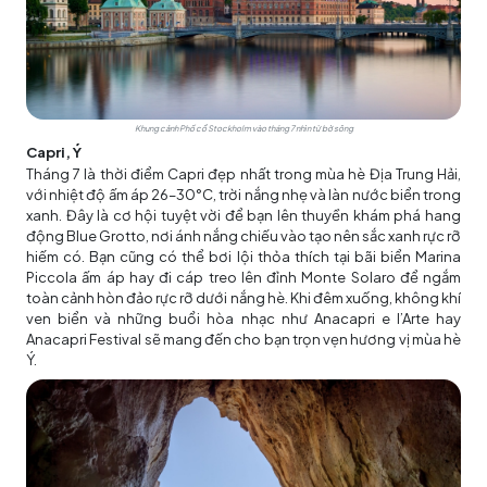
Khung cảnh Phố cổ Stockholm vào tháng 7 nhìn từ bờ sông
Capri, Ý
Tháng 7 là thời điểm Capri đẹp nhất trong mùa hè Địa Trung Hải,
với nhiệt độ ấm áp 26–30°C, trời nắng nhẹ và làn nước biển trong
xanh. Đây là cơ hội tuyệt vời để bạn lên thuyền khám phá hang
động Blue Grotto, nơi ánh nắng chiếu vào tạo nên sắc xanh rực rỡ
hiếm có. Bạn cũng có thể bơi lội thỏa thích tại bãi biển Marina
Piccola ấm áp hay đi cáp treo lên đỉnh Monte Solaro để ngắm
toàn cảnh hòn đảo rực rỡ dưới nắng hè. Khi đêm xuống, không khí
ven biển và những buổi hòa nhạc như Anacapri e l’Arte hay
Anacapri Festival sẽ mang đến cho bạn trọn vẹn hương vị mùa hè
Ý.