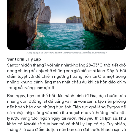
Hang động Blue Grotto ở Capri với làn nước xanh dưới ánh nắng mùa hè tháng 7
Santorini, Hy Lạp
Santorini đón tháng 7 với nền nhiệt khoảng 28–33°C, thời tiết khô
nóng nhưng dễ chịu nhờ những cơn gió biển mát lành. Đây là thời
điểm tuyệt vời để chiêm ngưỡng hoàng hôn tại Oia, một trong
những khung cảnh lãng mạn nhất châu Âu khi cả hòn đảo chìm
trong sắc vàng cam rực rỡ.
Ban ngày, bạn có thể bắt đầu hành trình từ Fira, dạo bước trên
những con đường lát đá trắng và mái vòm xanh, tạo nên phông
nền hoàn hảo cho những bức ảnh. Tiếp tục ghé làng Pyrgos để
cảm nhận nhịp sống vào mùa thu hoạch nho và thưởng thức một
ly rượu vang tươi ngon ngay tại vườn. Nếu yêu thích lịch sử, khu
khảo cổ Akrotiri sẽ đưa bạn trở về thời Hy Lạp cổ đại. Tuy nhiên,
tháng 7 là cao điểm du lịch nên bạn cần đặt trước khách sạn và