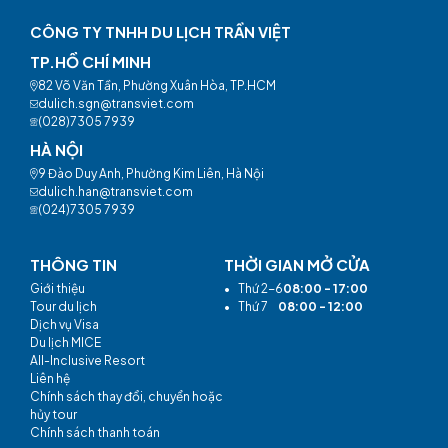
CÔNG TY TNHH DU LỊCH TRẦN VIỆT
TP.HỒ CHÍ MINH
82 Võ Văn Tần, Phường Xuân Hòa, TP.HCM
dulich.sgn@transviet.com
(028)7305 7939
HÀ NỘI
9 Đào Duy Anh, Phường Kim Liên, Hà Nội
dulich.han@transviet.com
(024)7305 7939
THÔNG TIN
THỜI GIAN MỞ CỬA
Giới thiệu
•
Thứ 2-6
08:00 - 17:00
Tour du lịch
•
Thứ 7
08:00 - 12:00
Dịch vụ Visa
Du lịch MICE
All-Inclusive Resort
Liên hệ
Chính sách thay đổi, chuyển hoặc
hủy tour
Chính sách thanh toán