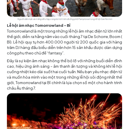
Người dân mặc áo trắng đỏ chạy cùng bò tót trên đường phố Pamplona trong lễ hội San Fermin
Lễ hội âm nhạc Tomorrowland - Bỉ
Tomorrowland là một trong những lễ hội âm nhạc điện tử lớn nhất
thế giới, diễn ra hằng năm vào cuối tháng 7 tại De Schorre, Boom (
Bỉ). Lễ hội quy tụ hơn 400.000 người từ 200 quốc gia với hàng
trăm DJ hàng đầu biểu diễn trên hơn 15 sân khấu được dàn dựng
công phu theo chủ đề “fantasy”.
Đây là sự kiện âm nhạc không thể bỏ lỡ với những buổi diễn đỉnh
cao, hiệu ứng ánh sáng – âm thanh ấn tượng và không khí lễ hội
cuồng nhiệt kéo dài suốt hai cuối tuần. Nếu bạn yêu nhạc điện tử
và muốn hòa mình vào một trong những lễ hội sôi động nhất thế
giới, Tomorrowland tại Bỉ chính là lựa chọn số một cho hành trình
châu Âu tháng 7.