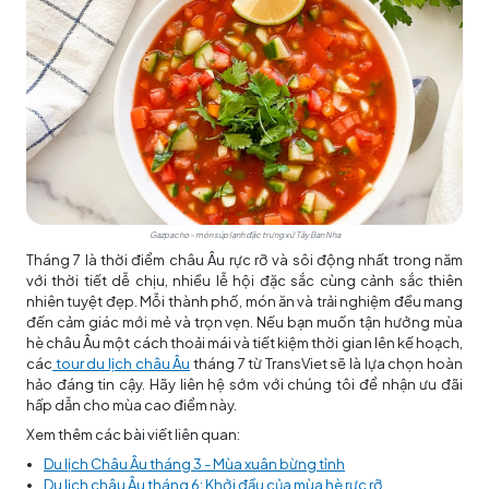
Gazpacho – món súp lạnh đặc trưng xứ Tây Ban Nha
Tháng 7 là thời điểm châu Âu rực rỡ và sôi động nhất trong năm
với thời tiết dễ chịu, nhiều lễ hội đặc sắc cùng cảnh sắc thiên
nhiên tuyệt đẹp. Mỗi thành phố, món ăn và trải nghiệm đều mang
đến cảm giác mới mẻ và trọn vẹn. Nếu bạn muốn tận hưởng mùa
hè châu Âu một cách thoải mái và tiết kiệm thời gian lên kế hoạch,
các
tour du lịch châu Âu
tháng 7 từ TransViet sẽ là lựa chọn hoàn
hảo đáng tin cậy. Hãy liên hệ sớm với chúng tôi để nhận ưu đãi
hấp dẫn cho mùa cao điểm này.
Xem thêm các bài viết liên quan:
Du lịch Châu Âu tháng 3 - Mùa xuân bừng tỉnh
Du lịch châu Âu tháng 6: Khởi đầu của mùa hè rực rỡ