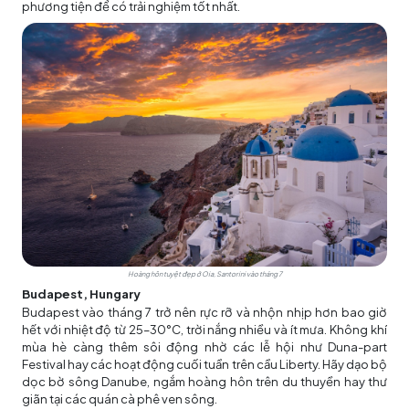
phương tiện để có trải nghiệm tốt nhất.
Hoàng hôn tuyệt đẹp ở Oia, Santorini vào tháng 7
Budapest, Hungary
Budapest vào tháng 7 trở nên rực rỡ và nhộn nhịp hơn bao giờ
hết với nhiệt độ từ 25–30°C, trời nắng nhiều và ít mưa. Không khí
mùa hè càng thêm sôi động nhờ các lễ hội như Duna-part
Festival hay các hoạt động cuối tuần trên cầu Liberty. Hãy dạo bộ
dọc bờ sông Danube, ngắm hoàng hôn trên du thuyền hay thư
giãn tại các quán cà phê ven sông.