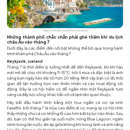
Tháng 7 là thời gian vàng để khám phá châu Âu
Những thành phố chắc chắn phải ghé thăm khi du lịch
châu Âu vào tháng 7
Dưới đây là các điểm đến nổi bật không thể bỏ qua trong hành
trình khám phá Châu Âu vào tháng 7:
Reykjavik, Iceland
Tháng 7 là thời điểm lý tưởng nhất để đến Reykjavik, khi khí hậu
mát mẻ dễ chịu chỉ khoảng 11–15°C, trời ít mưa và đặc biệt là ánh
sáng ban ngày kéo dài tới hơn 20 tiếng. Nhờ vậy, bạn có đủ thời
gian để tận hưởng trọn vẹn thiên nhiên và các hoạt động sôi
động. Đây là cơ hội hiếm có để ngắm nhìn một Reykjavik tươi
sáng và đầy sức sống, khác hẳn với vẻ lạnh lẽo quen thuộc.
Hãy bắt đầu hành trình bằng một tour ngắm cá voi tại vịnh
Faxaflói, bởi tháng 7 là mùa cao điểm di cư, mang lại cơ hội nhìn
thấy những chú cá voi khổng lồ cao hơn bất kỳ lúc nào khác. Sau
đó, bạn có thể thư giãn tại suối nước nóng Blue Lagoon, ngâm
mình trong làn nước ấm áp giữa không khí trong lành và ánh nắng