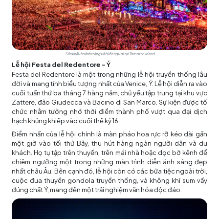
Sân khấu hoành tráng và biển người tại Tomorrowland
Lễ hội Festa del Redentore - Ý
Festa del Redentore là một trong những lễ hội truyền thống lâu
đời và mang tính biểu tượng nhất của Venice, Ý. Lễ hội diễn ra vào
cuối tuần thứ ba tháng 7 hàng năm, chủ yếu tập trung tại khu vực
Zattere, đảo Giudecca và Bacino di San Marco. Sự kiện được tổ
chức nhằm tưởng nhớ thời điểm thành phố vượt qua đại dịch
hạch khủng khiếp vào cuối thế kỷ 16.
Điểm nhấn của lễ hội chính là màn pháo hoa rực rỡ kéo dài gần
một giờ vào tối thứ Bảy, thu hút hàng ngàn người dân và du
khách. Họ tụ tập trên thuyền, trên mái nhà hoặc dọc bờ kênh để
chiêm ngưỡng một trong những màn trình diễn ánh sáng đẹp
nhất châu Âu. Bên cạnh đó, lễ hội còn có các bữa tiệc ngoài trời,
cuộc đua thuyền gondola truyền thống, và không khí sum vầy
đúng chất Ý, mang đến một trải nghiệm văn hóa độc đáo.