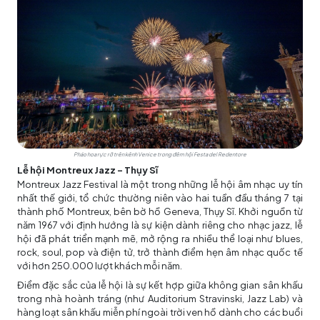
Pháo hoa rực rỡ trên kênh Venice trong đêm hội Festa del Redentore
Lễ hội Montreux Jazz - Thụy Sĩ
Montreux Jazz Festival là một trong những lễ hội âm nhạc uy tín
nhất thế giới, tổ chức thường niên vào hai tuần đầu tháng 7 tại
thành phố Montreux, bên bờ hồ Geneva, Thụy Sĩ. Khởi nguồn từ
năm 1967 với định hướng là sự kiện dành riêng cho nhạc jazz, lễ
hội đã phát triển mạnh mẽ, mở rộng ra nhiều thể loại như blues,
rock, soul, pop và điện tử, trở thành điểm hẹn âm nhạc quốc tế
với hơn 250.000 lượt khách mỗi năm.
Điểm đặc sắc của lễ hội là sự kết hợp giữa không gian sân khấu
trong nhà hoành tráng (như Auditorium Stravinski, Jazz Lab) và
hàng loạt sân khấu miễn phí ngoài trời ven hồ dành cho các buổi