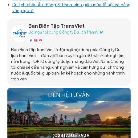
Du lịch châu Âu tháng 8: Hành trình giữa mùa lễ hội và nắng
vàng rực rỡ
Ban Biên Tập TransViet
Đội ngũ nội dung Công ty Du lịch TransViet
Ban Biên Tập TransViet là đội ngũ nội dung của Công ty Du
lịch TransViet — đơn vị lữ hành uy tín gần 30 năm kinh nghiệm,
nằm trong TOP 10 công ty du lịch hàng đầu Việt Nam. Chúng
tôi chia sẻ cẩm nang, kinh nghiệm và cảm hứng du lịch trong
nước & quốc tế, giúp bạn lên kế hoạch cho những hành trình
trọn vẹn.
LIÊN HỆ TƯ VẤN
(028)7305 7939