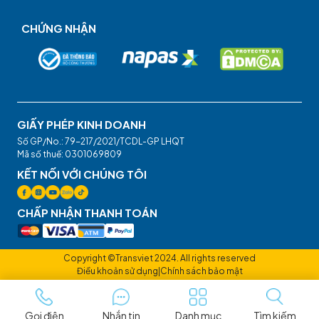
CHỨNG NHẬN
GIẤY PHÉP KINH DOANH
Số GP/No.: 79-217/2021/TCDL-GP LHQT
Mã số thuế: 0301069809
KẾT NỐI VỚI CHÚNG TÔI
CHẤP NHẬN THANH TOÁN
Copyright ©Transviet 2024. All rights reserved
Điều khoản sử dụng
|
Chính sách bảo mật
Gọi điện
Nhắn tin
Danh mục
Tìm kiếm