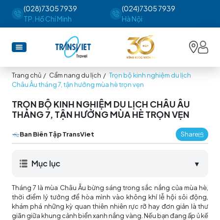
(028)7305 7939
(024)7305 7939
TP. Hồ Chí Minh
Hà Nội
Trang chủ
/
Cẩm nang du lịch
/
Trọn bộ kinh nghiệm du lịch
Châu Âu tháng 7, tận hưởng mùa hè trọn vẹn
TRỌN BỘ KINH NGHIỆM DU LỊCH CHÂU ÂU
THÁNG 7, TẬN HƯỞNG MÙA HÈ TRỌN VẸN
Ban Biên Tập TransViet
Share
Mục lục
▼
Tháng 7 là mùa Châu Âu bừng sáng trong sắc nắng của mùa hè,
thời điểm lý tưởng để hòa mình vào không khí lễ hội sôi động,
khám phá những kỳ quan thiên nhiên rực rỡ hay đơn giản là thư
giãn giữa khung cảnh biển xanh nắng vàng. Nếu bạn đang ấp ủ kế