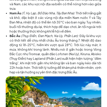
và Nam, các khu vực nội địa xa biển có thể nóng hơn vào giữa
trưa.
Nam Âu
(Ý, Hy Lạp, Bồ Đào Nha, Tây Ban Nha):
Thời tiết nắng gắt
và khô, đặc biệt ở các vùng nội địa miền Nam nước Ý và Tây
Ban Nha, nhiệt độ có thể lên tới 35°C vào ban ngày. Tuy nhiên,
buổi tối thường dịu lại, thích hợp để dạo chơi, ăn tối ngoài trời
hoặc thưởng thức không khí lễ hội về đêm.
Bắc Âu
(Thụy Điển, Đan Mạch, Na Uy, Phần Lan):
Đây là khu vực
có thời tiết dễ chịu nhất châu Âu trong tháng 7. Nhiệt độ dao
động từ 18–25°C, hiếm khi vượt quá 28°C. Trời lúc này mát, ít
mưa, không khí trong lành. Nhiều nơi ở gần hoặc trong Vòng
Bắc Cực như Tromsø, quần đảo Lofoten (Na Uy), Kiruna, Abisko
(Thụy Điển) hay Lapland (Phần Lan) xuất hiện hiện tượng “đêm
trắng”, khi mặt trời gần như không lặn và ban ngày kéo dài tới
22h hoặc hơn. Thời tiết lý tưởng để khám phá thiên nhiên, vịnh
hẹp và tận hưởng sự yên tĩnh đặc trưng Bắc Âu.