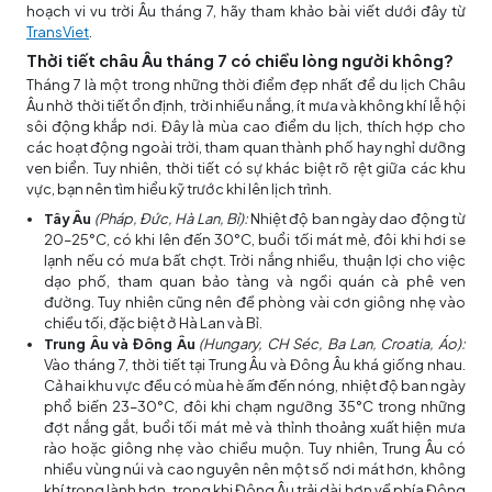
hoạch vi vu trời Âu tháng 7, hãy tham khảo bài viết dưới đây từ
TransViet
.
Thời tiết châu Âu tháng 7 có chiều lòng người không?
Tháng 7 là một trong những thời điểm đẹp nhất để du lịch Châu
Âu nhờ thời tiết ổn định, trời nhiều nắng, ít mưa và không khí lễ hội
sôi động khắp nơi. Đây là mùa cao điểm du lịch, thích hợp cho
các hoạt động ngoài trời, tham quan thành phố hay nghỉ dưỡng
ven biển. Tuy nhiên, thời tiết có sự khác biệt rõ rệt giữa các khu
vực, bạn nên tìm hiểu kỹ trước khi lên lịch trình.
Tây Âu
(Pháp, Đức, Hà Lan, Bỉ):
Nhiệt độ ban ngày dao động từ
20–25°C, có khi lên đến 30°C, buổi tối mát mẻ, đôi khi hơi se
lạnh nếu có mưa bất chợt. Trời nắng nhiều, thuận lợi cho việc
dạo phố, tham quan bảo tàng và ngồi quán cà phê ven
đường. Tuy nhiên cũng nên đề phòng vài cơn giông nhẹ vào
chiều tối, đặc biệt ở Hà Lan và Bỉ.
Trung Âu và Đông Âu
(Hungary, CH Séc, Ba Lan, Croatia, Áo):
Vào tháng 7, thời tiết tại Trung Âu và Đông Âu khá giống nhau.
Cả hai khu vực đều có mùa hè ấm đến nóng, nhiệt độ ban ngày
phổ biến 23–30°C, đôi khi chạm ngưỡng 35°C trong những
đợt nắng gắt, buổi tối mát mẻ và thỉnh thoảng xuất hiện mưa
rào hoặc giông nhẹ vào chiều muộn. Tuy nhiên, Trung Âu có
nhiều vùng núi và cao nguyên nên một số nơi mát hơn, không
khí trong lành hơn, trong khi Đông Âu trải dài hơn về phía Đông