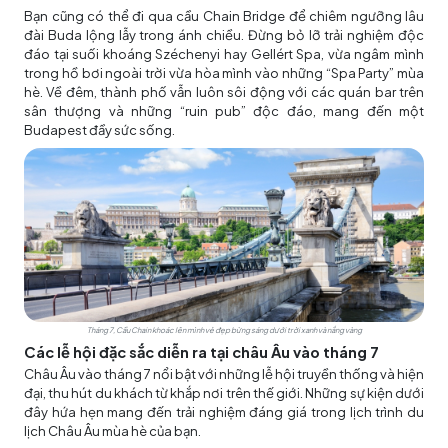
Bạn cũng có thể đi qua cầu Chain Bridge để chiêm ngưỡng lâu
đài Buda lộng lẫy trong ánh chiều. Đừng bỏ lỡ trải nghiệm độc
đáo tại suối khoáng Széchenyi hay Gellért Spa, vừa ngâm mình
trong hồ bơi ngoài trời vừa hòa mình vào những “Spa Party” mùa
hè. Về đêm, thành phố vẫn luôn sôi động với các quán bar trên
sân thượng và những “ruin pub” độc đáo, mang đến một
Budapest đầy sức sống.
Tháng 7, Cầu Chain khoác lên mình vẻ đẹp bừng sáng dưới trời xanh và nắng vàng
Các lễ hội đặc sắc diễn ra tại châu Âu vào tháng 7
Châu Âu vào tháng 7 nổi bật với những lễ hội truyền thống và hiện
đại, thu hút du khách từ khắp nơi trên thế giới. Những sự kiện dưới
đây hứa hẹn mang đến trải nghiệm đáng giá trong lịch trình du
lịch Châu Âu mùa hè của bạn.