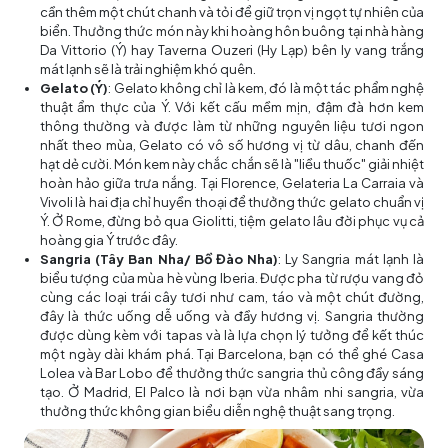
cần thêm một chút chanh và tỏi để giữ trọn vị ngọt tự nhiên của
biển. Thưởng thức món này khi hoàng hôn buông tại nhà hàng
Da Vittorio (Ý) hay Taverna Ouzeri (Hy Lạp) bên ly vang trắng
mát lạnh sẽ là trải nghiệm khó quên.
Gelato (Ý)
: Gelato không chỉ là kem, đó là một tác phẩm nghệ
thuật ẩm thực của Ý. Với kết cấu mềm mịn, đậm đà hơn kem
thông thường và được làm từ những nguyên liệu tươi ngon
nhất theo mùa, Gelato có vô số hương vị từ dâu, chanh đến
hạt dẻ cười. Món kem này chắc chắn sẽ là "liều thuốc" giải nhiệt
hoàn hảo giữa trưa nắng. Tại Florence, Gelateria La Carraia và
Vivoli là hai địa chỉ huyền thoại để thưởng thức gelato chuẩn vị
Ý. Ở Rome, đừng bỏ qua Giolitti, tiệm gelato lâu đời phục vụ cả
hoàng gia Ý trước đây.
Sangria (Tây Ban Nha/ Bồ Đào Nha)
: Ly Sangria mát lạnh là
biểu tượng của mùa hè vùng Iberia. Được pha từ rượu vang đỏ
cùng các loại trái cây tươi như cam, táo và một chút đường,
đây là thức uống dễ uống và đầy hương vị. Sangria thường
được dùng kèm với tapas và là lựa chọn lý tưởng để kết thúc
một ngày dài khám phá. Tại Barcelona, bạn có thể ghé Casa
Lolea và Bar Lobo để thưởng thức sangria thủ công đầy sáng
tạo. Ở Madrid, El Palco là nơi bạn vừa nhâm nhi sangria, vừa
thưởng thức không gian biểu diễn nghệ thuật sang trọng.