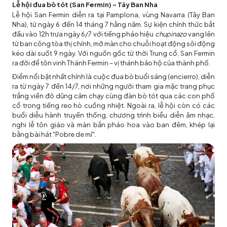
Lễ hội đua bò tót (San Fermin) - Tây Ban Nha
Lễ hội San Fermin diễn ra tại Pamplona, vùng Navarra (Tây Ban
Nha), từ ngày 6 đến 14 tháng 7 hằng năm. Sự kiện chính thức bắt
đầu vào 12h trưa ngày 6/7 với tiếng pháo hiệu
chupinazo
vang lên
từ ban công tòa thị chính, mở màn cho chuỗi hoạt động sôi động
kéo dài suốt 9 ngày. Với nguồn gốc từ thời Trung cổ, San Fermin
ra đời để tôn vinh Thánh Fermin – vị thánh bảo hộ của thành phố.
Điểm nổi bật nhất chính là cuộc đua bò buổi sáng (encierro), diễn
ra từ ngày 7 đến 14/7, nơi những người tham gia mặc trang phục
trắng viền đỏ dũng cảm chạy cùng đàn bò tót qua các con phố
cổ trong tiếng reo hò cuồng nhiệt. Ngoài ra, lễ hội còn có các
buổi diễu hành truyền thống, chương trình biểu diễn âm nhạc,
nghi lễ tôn giáo và màn bắn pháo hoa vào ban đêm, khép lại
bằng bài hát "Pobre de mí".