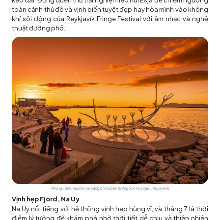
kéo dài. Đừng quên thử trải nghiệm leo núi Esja để chiêm ngưỡng
toàn cảnh thủ đô và vịnh biển tuyệt đẹp hay hòa mình vào không
khí sôi động của Reykjavík Fringe Festival với âm nhạc và nghệ
thuật đường phố.
Khung cảnh mùa hè rực nắng chiều bên tượng Sun Voyager, Reykjavik
Vịnh hẹp Fjord, Na Uy
Na Uy nổi tiếng với hệ thống vịnh hẹp hùng vĩ, và tháng 7 là thời
điểm lý tưởng để khám phá nhờ thời tiết dễ chịu và thiên nhiên