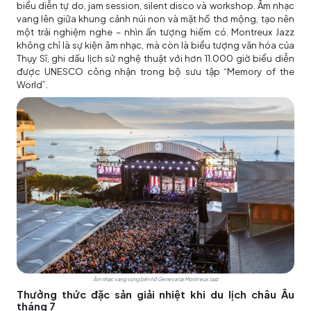
biểu diễn tự do, jam session, silent disco và workshop. Âm nhạc
vang lên giữa khung cảnh núi non và mặt hồ thơ mộng, tạo nên
một trải nghiệm nghe – nhìn ấn tượng hiếm có. Montreux Jazz
không chỉ là sự kiện âm nhạc, mà còn là biểu tượng văn hóa của
Thụy Sĩ, ghi dấu lịch sử nghệ thuật với hơn 11.000 giờ biểu diễn
được UNESCO công nhận trong bộ sưu tập “Memory of the
World”.
Âm nhạc vang vọng bên hồ Geneva tại Montreux Jazz
Thưởng thức đặc sản giải nhiệt khi du lịch châu Âu
tháng 7