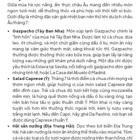
Giữa mùa hè rực nắng, ẩm thực châu Âu mang đến nhiều món
ngon tươi mát, dễ thưởng thức và phù hợp với thời tiết oi bức.
Dưới đây là những đặc sản giải nhiệt bạn nên thử khi du lịch châu
Âu tháng 7:
Gazpacho (Tây Ban Nha)
: Món súp lạnh Gazpacho chính là
"linh hồn" của mùa hè Tây Ban Nha. Được làm từ cà chua, dưa
leo, ớt chuông, và một chút giấm cùng dầu ô liu, món ăn này
mang lại cảm giác thanh mát, sảng khoái tức thì. Gazpacho
thường được thưởng thức vào bữa trưa, giúp bạn lấy lại năng
lượng sau những giờ khám phá dưới nắng. Một địa chỉ được
yêu thích là Eslava tại Sevilla, nổi tiếng với gazpacho đơn giản
nhưng tinh tế, hoặc La Casa del Abuelo ở Madrid.
Salad Caprese (Ý)
: Tháng 7 là thời điểm cà chua chín mọng và
thơm ngon nhất, giúp hương vị của món salad Caprese đạt
đến đỉnh cao. Trái cà chua đỏ tươi kết hợp cùng mozzarella
mềm mịn, lá húng quế thơm nồng và dầu ô liu vàng óng, tạo
nên bản hòa tấu vị giác thuần chất Ý. Món khai vị này càng
tuyệt vời hơn khi thưởng thức ngoài trời, kèm ly rượu vang
trắng mát lạnh. Nếu đến Capri, hãy ghé Da Paolino, nơi bạn sẽ
được dùng Caprese chuẩn Ý.
Hải sản nướng (Địa Trung Hải)
: Dọc theo bờ biển Địa Trung
Hải, hải sản nướng là món ăn không thể thiếu vào mùa hè. Tôm,
cá và các loại sò ốc tươi ngon được nướng trên than hồng, chỉ