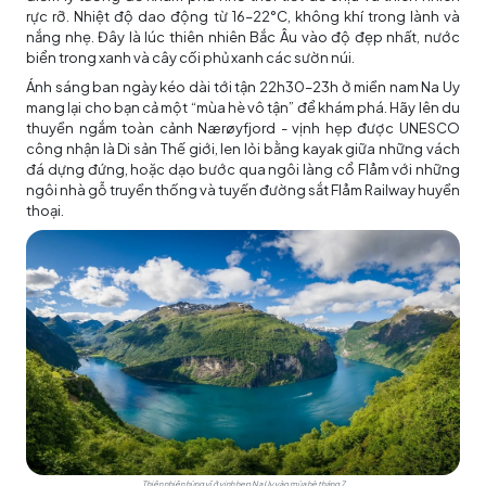
rực rỡ. Nhiệt độ dao động từ 16–22°C, không khí trong lành và
nắng nhẹ. Đây là lúc thiên nhiên Bắc Âu vào độ đẹp nhất, nước
biển trong xanh và cây cối phủ xanh các sườn núi.
Ánh sáng ban ngày kéo dài tới tận 22h30–23h ở miền nam Na Uy
mang lại cho bạn cả một “mùa hè vô tận” để khám phá. Hãy lên du
thuyền ngắm toàn cảnh Nærøyfjord - vịnh hẹp được UNESCO
công nhận là Di sản Thế giới, len lỏi bằng kayak giữa những vách
đá dựng đứng, hoặc dạo bước qua ngôi làng cổ Flåm với những
ngôi nhà gỗ truyền thống và tuyến đường sắt Flåm Railway huyền
thoại.
Thiên nhiên hùng vĩ ở vịnh hẹp Na Uy vào mùa hè tháng 7