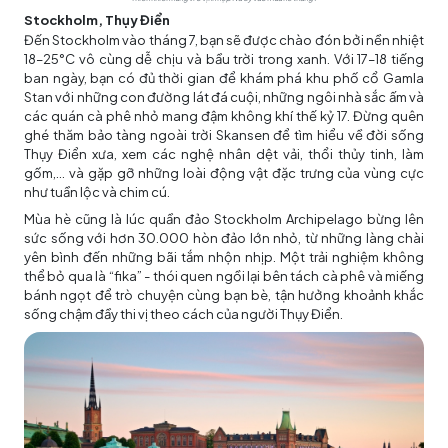
Stockholm, Thụy Điển
Đến Stockholm vào tháng 7, bạn sẽ được chào đón bởi nền nhiệt
18–25°C vô cùng dễ chịu và bầu trời trong xanh. Với 17–18 tiếng
ban ngày, bạn có đủ thời gian để khám phá khu phố cổ Gamla
Stan với những con đường lát đá cuội, những ngôi nhà sắc ấm và
các quán cà phê nhỏ mang đậm không khí thế kỷ 17. Đừng quên
ghé thăm bảo tàng ngoài trời Skansen để tìm hiểu về đời sống
Thụy Điển xưa, xem các nghệ nhân dệt vải, thổi thủy tinh, làm
gốm,... và gặp gỡ những loài động vật đặc trưng của vùng cực
như tuần lộc và chim cú.
Mùa hè cũng là lúc quần đảo Stockholm Archipelago bừng lên
sức sống với hơn 30.000 hòn đảo lớn nhỏ, từ những làng chài
yên bình đến những bãi tắm nhộn nhịp. Một trải nghiệm không
thể bỏ qua là “fika” - thói quen ngồi lại bên tách cà phê và miếng
bánh ngọt để trò chuyện cùng bạn bè, tận hưởng khoảnh khắc
sống chậm đầy thi vị theo cách của người Thụy Điển.