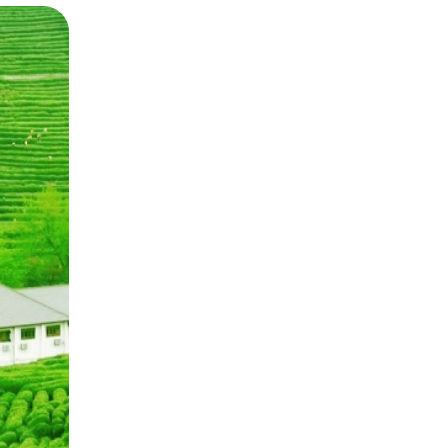
i đây là danh sách các điểm du
h bình và tìm hiểu văn hóa trà
ồng trà Long Tỉnh thơm ngon trứ
là thời điểm lá trà mới bắt đầu