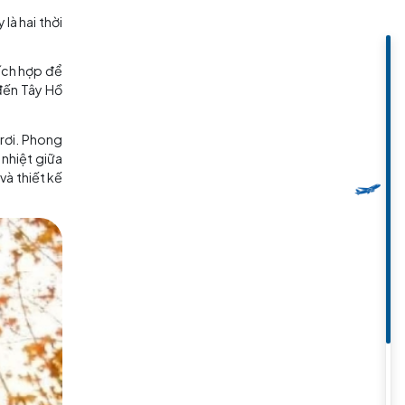
 tình
9 đến tháng 11. Đây là hai thời
uan và trải nghiệm.
ng 10-20°C nên rất thích hợp để
ân, du khách có thể đến Tây Hồ
 kế hoạch săn lá đỏ rơi. Phong
n, sự chênh lệch nền nhiệt giữa