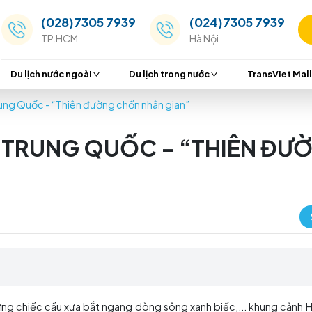
(028)7305 7939
(024
TP.HCM
Hà Nộ
Du lịch nước ngoài
Du lịch trong nước
g Châu Trung Quốc - “Thiên đường chốn nhân gian”
HÂU TRUNG QUỐC - “T