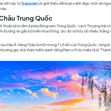
cổ kính, những chiếc cầu xưa bắt ngang dòng sông xanh 
 tranh. Bài viết này từ
Transviet
sẽ giới thiệu đến bạn 
nhân gian” này.
ề Hàng Châu Trung Quốc
 trí địa lý rất thuận lợi vì nằm ở phía đông nam Trung Quố
ưu sông Tiền Đường và gần bờ biển Hoa Đông, do đó sở h
tiếng nhất của châu Á. Hàng Châu là một trong 7 cố đô của
 còn được thương gia, nhà thám hiểm danh tiếng Marco Po