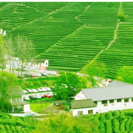
a thu là 2 thời điểm đáng trải nghiệm tại Hàng Châu, Trung Quốc
ịch bậc nhất tại Hàng Châu
 tuyệt đẹp, nền văn hóa phong phú và lịch sử lâu đời. Dướ
nh
 giúp du khách hòa mình vào khung cảnh thiên nhiên than
Tỉnh Thôn (Longjing Village) nằm gần Tây Hồ, đây là nơi tr
 người nên đến Hàng Châu vào mùa xuân, từ tháng 3 vì đây 
 sản phẩm có chất lượng cao nhất.
à 103 sẽ dừng ở trạm làng Long Tỉnh.