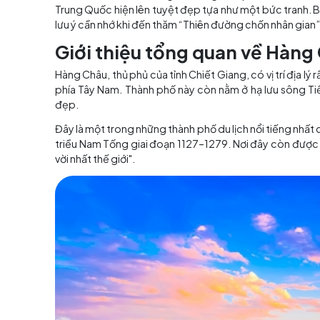
Mục lục
Sở hữu nhiều danh thắng nổi tiếng, khu phố 
Trung Quốc hiện lên tuyệt đẹp tựa như một bức
lưu ý cần nhớ khi đến thăm “Thiên đường chốn 
Giới thiệu tổng quan v
Hàng Châu, thủ phủ của tỉnh Chiết Giang, có vị
phía Tây Nam. Thành phố này còn nằm ở hạ l
đẹp.
Đây là một trong những thành phố du lịch nổi 
triều Nam Tống giai đoạn 1127–1279. Nơi đây
vời nhất thế giới".