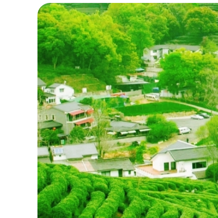
Mùa xuân và mù
Điểm danh các điểm du l
Hàng Châu nổi bật với phong cảnh thiên nhiên
lịch nổi bật mà du khách không nên bỏ qua:
Trải nghiệm hái lá trà Long Tỉ
Đây thực sự là một hoạt động thú vị, độc đáo
truyền thống lâu đời bậc nhất xứ Trung. Long 
danh. Nếu muốn trải nghiệm loại hình này, mọi
nảy lộc. Thu hoạch trong mùa này sẽ có được
Cách di chuyển:
Đi xe bus tuyến 37, 87 v