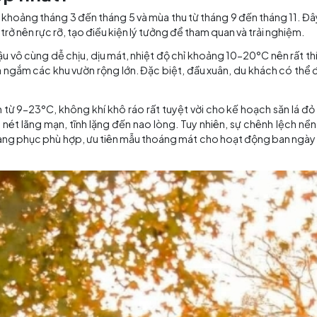
 có bề dày lịch sử hơn 1000 năm, sở hữu khung cảnh thiên nhiên hữu
nào đẹp nhất?
hể rơi vào khoảng tháng 3 đến tháng 5 và mùa thu từ tháng 
nhiên cũng trở nên rực rỡ, tạo điều kiện lý tưởng để tham q
y có khí hậu vô cùng dễ chịu, dịu mát, nhiệt độ chỉ khoả
lưu niệm và ngắm các khu vườn rộng lớn. Đặc biệt, đầu xu
rung bình từ 9-23°C, không khí khô ráo rất tuyệt vời cho
 toát lên nét lãng mạn, tĩnh lặng đến nao lòng. Tuy nhiê