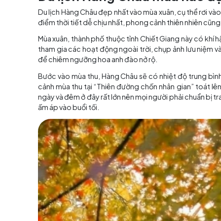
Hàng Châu là thành phố
Du lịch Hàng Châu mùa 
Du lịch Hàng Châu đẹp nhất vào mùa xuân, cụ t
điểm thời tiết dễ chịu nhất, phong cảnh thiên 
Mùa xuân, thành phố thuộc tỉnh Chiết Giang nà
tham gia các hoạt động ngoài trời, chụp ảnh 
để chiêm ngưỡng hoa anh đào nở rộ.
Bước vào mùa thu, Hàng Châu sẽ có nhiệt độ t
cảnh mùa thu tại “Thiên đường chốn nhân gian”