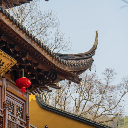
nhà Minh và nhà Thanh (1368-1911). Đây là kiến ​​trúc đ
ốc
.
ng Phật Quan Âm cao khoảng 13 mét được chạm khắc bằ
đền phải là một bức tượng Phật kỳ lạ bên cạnh Quan Âm có
 Núi Cửu Hoa ở An Huy, Núi Emei ở Tứ Xuyên, Núi Phổ Đà ở C
 đền duy nhất ở vùng ven biển đông nam.
ục giải thoát động vật bị giam cầm của Phật tử. Ở giữa a
oa và cây xung quanh, và một cây cầu uốn cong bắc qua 
o và một số loài rùa quý hiếm được nuôi dưỡng tốt trong a
h và chúng đã hơn ba trăm tuổi.