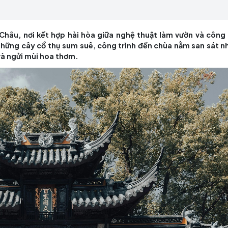
 thể thấy những cây cổ thụ sum suê, công trình đền 
chim hót và ngửi mùi hoa thơm.
h phố Tô Châu, nơi kết hợp hài hòa giữa nghệ thuật
thể thấy những cây cổ thụ sum suê, công trình đền 
chim hót và ngửi mùi hoa thơm.