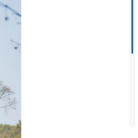
ộc đáo của chùa Xiyuan đáng để
ng gỗ long não thơm, có hàng
 bốn khuôn mặt được cho là đại
hiết Giang và Núi Ngũ Đài ở Sơn
o có một khu vực hình bát giác
mặt nước tạo nên một loại cảnh
o. Người ta nói rằng những con