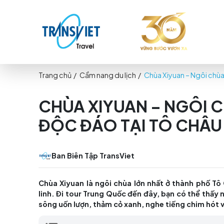
Trang chủ
/
Cẩm nang du lịch
/
Chùa Xiyuan –
CHÙA XIYUAN – N
ĐỘC ĐÁO TẠI TÔ 
Ban Biên Tập TransViet
Chùa Xiyuan là ngôi chùa lớn nhất ở thàn