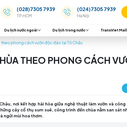
(028)7305 7939
(024
TP.HCM
Hà Nộ
Du lịch nước ngoài
Du lịch trong nước
 Ngôi chùa theo phong cách vườn độc đáo tại Tô Châu
GÔI CHÙA THEO PHONG
CHÂU
h phố Tô Châu, nơi kết hợp hài hòa giữa nghệ thuật