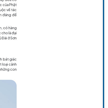
 gồm ba phòng, Cổng núi, Đền
ó thể tìm thấy Đền La Hán ở bên
 gọi khác nhau, nhiều biểu cảm
 Hán này được chạm khắc và sơn
vị La Hán đặc trưng này đều có
ứa đựng hàm ý sâu sắc của Phật
a nam Trung Quốc, thuộc về tác