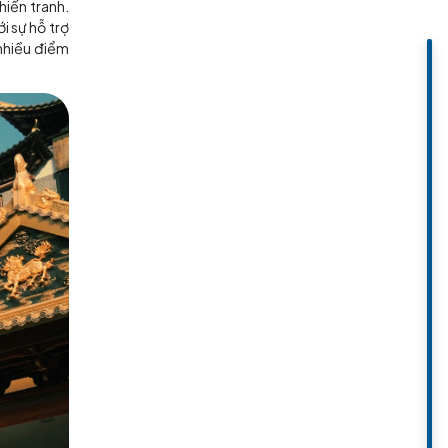
ên vào thời nhà Nguyên (1271-
ùa Xiyuan có các ngôi chùa Phật
n và kiến trúc đền đài.
n cổ điển lớn, Xiyuan hay Vườn
ai ông đã tặng khu vườn cho tu
 xây dựng lại sau chiến tranh.
mở rộng nhiều lần với sự hỗ trợ
c điểm trước đây và nhiều điểm