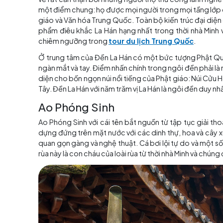
Khám phá chùa Xiyuan
Du lịch Trung Quốc
đi dạo trong chùa, từ
Jingang, Ao Phóng Sinh, Cung điện Daxiong (lớ
trái và Đền Kwan-yin ở bên phải.
Đền La Hán
Đền La Hán được xây dựng vào cuối thời nhà M
khuôn mặt khác nhau và vẫn giữ được đặc điểm
vẽ rất cẩn thận bởi những người thợ thủ côn
một điểm chung: họ được mọi người trong mọi 
giáo và Văn hóa Trung Quốc. Toàn bộ kiến ​​t