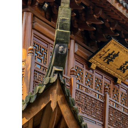
phẩm điêu khắc La Hán hạng nhất trong thời 
chiêm ngưỡng trong
tour du lịch Trung Qu
Ở trung tâm của Đền La Hán có một bức tượ
ngàn mắt và tay. Điểm nhấn chính trong ngôi 
diện cho bốn ngọn núi nổi tiếng của Phật giáo:
Tây. Đền La Hán với năm trăm vị La Hán là ngôi
Ao Phóng Sinh
Ao Phóng Sinh với cái tên bắt nguồn từ tập t
dựng đứng trên mặt nước với các dinh thự, h
quan gọn gàng và nghệ thuật. Cá bơi lội tự d
rùa này là con cháu của loài rùa từ thời nhà Min