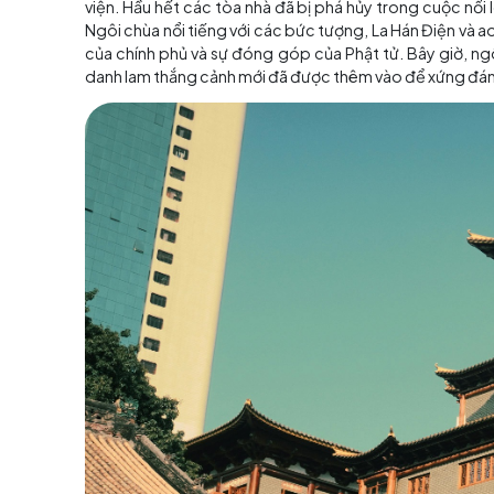
Lịch sử chùa Xiyuan
Chùa Xiyuan thực chất là một ngôi chùa the
1368), có diện tích 1,6 mẫu Anh và bố cục giố
giáo và khu vườn cổ điển Trung Quốc, đây là ng
Ngôi chùa được thành lập vào thời nhà Nguyên
Tây. Khu vườn thuộc về một Quan chức Chính p
viện. Hầu hết các tòa nhà đã bị phá hủy tron
Ngôi chùa nổi tiếng với các bức tượng, La Hán
của chính phủ và sự đóng góp của Phật tử. B
danh lam thắng cảnh mới đã được thêm vào để 