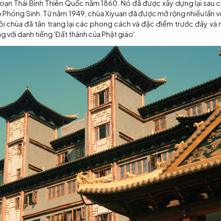
o phong cách vườn. Ngôi chùa được xây dựng lần đầu ti
ng như một mặt bằng cân đối. Với hơn 700 năm lịch sử, ch
ôi chùa lớn nhất ở Tô Châu kết hợp giữa nghệ thuật làm vườ
, bị phá hủy và sau đó trở thành một phần của một khu vườ
hủ cấp cao trong thời nhà Minh. Khi ông qua đời, con tr
g cuộc nổi loạn Thái Bình Thiên Quốc năm 1860. Nó đã được
 Điện và ao Phóng Sinh. Từ năm 1949, chùa Xiyuan đã được 
ây giờ, ngôi chùa đã tân trang lại các phong cách và đặ
xứng đáng với danh tiếng 'Đất thánh của Phật giáo'.