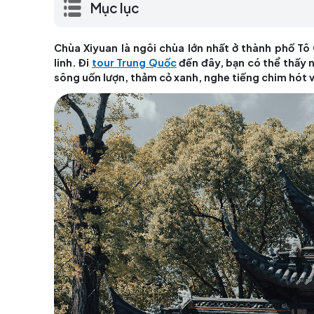
linh. Đi tour Trung Quốc đến đây, bạn có
sông uốn lượn, thảm cỏ xanh, nghe tiếng 
Mục lục
Chùa Xiyuan là ngôi chùa lớn nhất ở thàn
linh. Đi
tour Trung Quốc
đến đây, bạn có 
sông uốn lượn, thảm cỏ xanh, nghe tiếng 