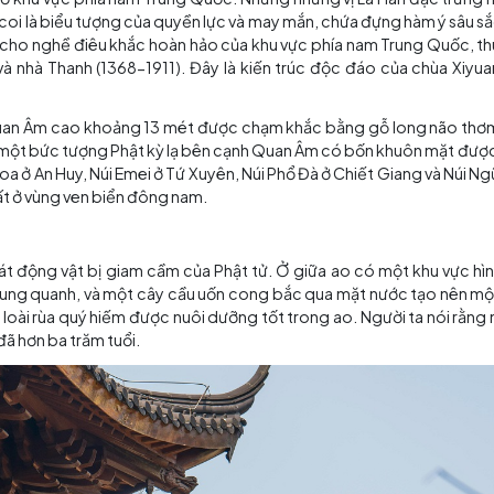
 nam ra bắc dọc theo đường là các Cổng vòm (Paifang)
n) và Đài sưu tập Kinh. Khi bạn ra khỏi Đền Jingang, bạn c
inh (1368-1644), nơi có năm trăm vị La Hán với nhiều tên
 là khuôn mặt tròn và thân hình đầy đặn. Năm trăm vị La
g lành nghề ở khu vực phía nam Trung Quốc. Nhưng những 
tầng lớp coi là biểu tượng của quyền lực và may mắn, ch
rúc đại diện cho nghề điêu khắc hoàn hảo của khu vực phí