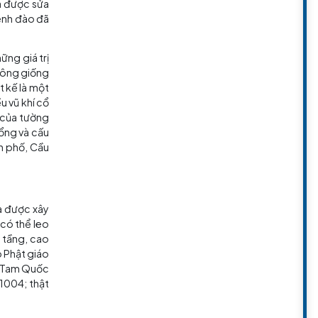
thông. Nhưng một bức tường đã
rên kênh đào.
a thủ đô Vương quốc Ngô và là
guyên (1206-1368) và được sửa
1983, việc xây dựng kênh đào đã