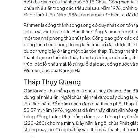
Khám phá Khu danh lam 
Nét độc đáo của cổng Pame
Khoảng 2.500 năm trước, một con kênh hào b
được xây dựng để bảo vệ thành phố, và để bảo
Theo ghi chép lịch sử, Panmen hay Cổng Pan
một địa danh của thành phố cổ Tô Châu. Cổn
chữa nhiều lần trong các triều đại sau. Năm 1