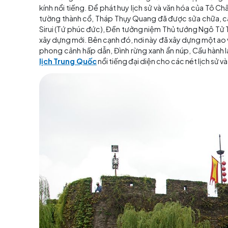
Giới thiệu chung về cổn
Cổng Pamen thuộc Khu danh lam thắng cảnh P
được trao tặng danh lam thắng cảnh AAAA và đ
1982 và cấp nhà nước vào năm 2006 với nhiều d
Khu thắng cảnh Panmen nổi tiếng với 3 cảnh
kính nổi tiếng. Để phát huy lịch sử và văn hó
tường thành cổ, Tháp Thụy Quang đã được sửa 
Sirui (Tứ phúc đức), Đền tưởng niệm Thủ tướ
xây dựng mới. Bên cạnh đó, nơi này đã xây dự
phong cảnh hấp dẫn, Đình rừng xanh ẩn núp, C
lịch
Trung Quốc
nổi tiếng đại diện cho các né