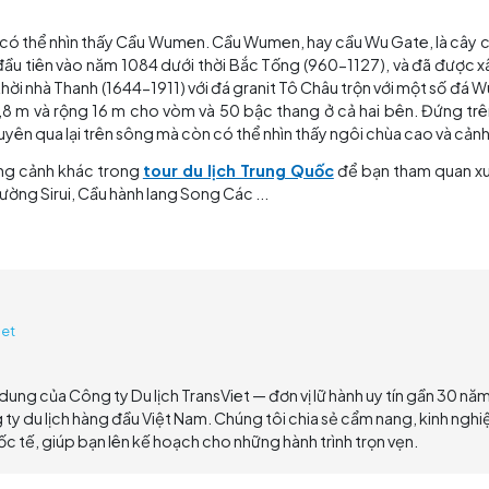
 tại đã được xây dựng với hai tầng.
còn tồn tại cho cả đường bộ và đường thủy ở Trung Quốc,
en là một tòa nhà giống như ngôi nhà màu đỏ hai tầng có m
m các cổng vòm đôi và một cổng nước chạy qua giữa các 
 được thiết kế riêng cho mục đích sẵn sàng chiến đấu và kiểm
g thành hiện tại dài hơn 300 m và cao hơn 5 m. Đi dọc th
ủa cổng thành Panmen. Trên đỉnh tường thành, có thể nhìn
ổng nước và sân trong để chống cháy đều có thể nhìn thấy, 
g. Ban đầu là một phần của tu viện Phật giáo, chùa đã b
ây dựng lại vào năm 1986. Cấu trúc bằng gạch và gỗ bảy t
 Tháp Thụy Quang là một công trình kiến ​​trúc bằng gỗ 
 văn hóa quý giá cấp quốc gia ở tầng thứ ba của tháp, bảo 
g truyền rằng tháp được Tôn Quyền, vua nước Ngô, xây d
Phật giáo đầu tiên ở Tô Châu. Ngôi chùa hiện tại được x
, chỉ còn lại phần thân.