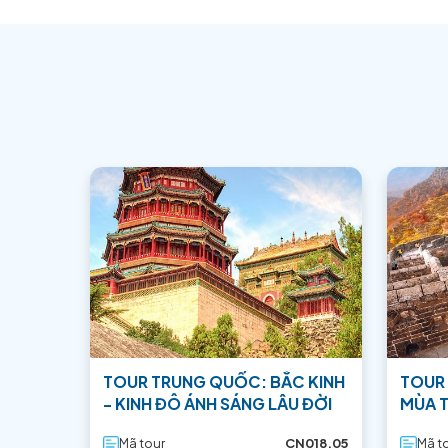
Cầu Wumen
Không xa Cổng thành Panmen, đi
tour Trung
cổ cao nhất hiện có ở Tô Châu. Cầu được xây 
thành một cây cầu vòm đơn từ một cây cầu vòm
sót lại từ cây cầu trước đó. Cây cầu dài 66,
không chỉ có thể nhìn thấy những chiếc thuyền
Bên cạnh ba cảnh đẹp trên, còn có nhiều da
chẳng hạn như Đền tưởng niệm Thủ tướng Wu Zix
Ban Biên Tập Trans
Đội ngũ nội dung Công ty Du 