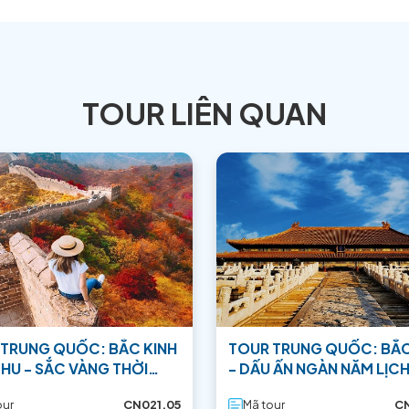
 Quốc
bạn có thể nhìn thấy Cầu Wumen. Cầu Wumen, hay c
dựng lần đầu tiên vào năm 1084 dưới thời Bắc Tống (960-
 ba vào thời nhà Thanh (1644-1911) với đá granit Tô Châu
3 m, rộng 4,8 m và rộng 16 m cho vòm và 50 bậc thang ở 
 thường xuyên qua lại trên sông mà còn có thể nhìn thấy n
nh lam thắng cảnh khác trong
tour du lịch Trung Quốc
đ
u, Hội trường Sirui, Cầu hành lang Song Các ...
Viet
lịch TransViet