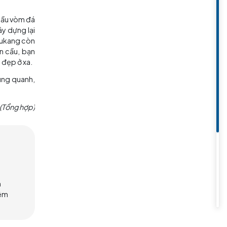
 mang trong mình những giá trị
ái cong, nhìn từ xa không giống
cổng đất liền; thiết kế là một
 soát lũ lụt. Có nhiều vũ khí cổ
eo sườn núi phía bắc của tường
 toàn cảnh toàn bộ cổng và cấu
cũng như di tích thành phố, Cầu
ị hỏa hoạn phá hủy và được xây
ầng này cao 53m, bạn có thể leo
hình bát diện, cao 7 tầng, cao
tháp, kinh sách, tháp Phật giáo
ựng vào năm 247 thời Tam Quốc
ây dựng lại vào năm 1004; thật