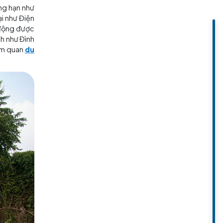
hu danh lam thắng cảnh Panmen
vào năm 1963, cấp tỉnh vào năm
uang) uy nghi và Cầu Wumen cổ
hắng cảnh Panman, chẳng hạn như
 bộ được xây dựng lại như Điện
an hàng, cầu và hang động được
c danh lam thắng cảnh như Đình
 hiện là một điểm tham quan
du