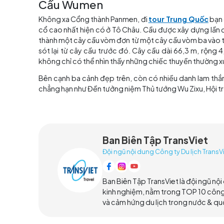
được thực hiện. Năm 1986, tòa nhà màu đỏ hiện
Panmen là cổng thành song song cổ duy nhất 
lịch sử và văn hóa to lớn. Bản thân Cổng Panm
một tòa nhà phòng thủ chút nào. Cổng bao gồ
công trình tiên phong trong kiến ​​trúc cổ đại,
được trưng bày ở tầng một của tòa tháp. Tườn
thành, bạn có thể nhìn thấy toàn bộ bố cục c
trúc; các lỗ châu mai, lỗ súng, lỗ đại bác, c
Wumen, bắc qua Đại Vận Hà.
Tháp Thụy Quang
Gần lối vào khu thắng cảnh là chùa Thụy Quan
dựng lại nhiều lần. Ngôi chùa hiện tại được x
lên tầng năm để ngắm cảnh đẹp của thành phố.
53,57 m. Năm 1978, người ta đã tìm thấy di vật
bằng đồng, tượng Phật bằng đồng, v.v. Tươn
(220-280) cho mẹ mình. Đây hẳn là ngôi chùa 
không may, nó đã bị phá hủy vào thời nhà Thanh