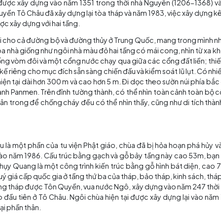
thắng cảnh Pamen
n
ao quanh Tô Châu và tạo điều kiện thuận lợi cho giao 
 vệ lối đi qua kênh đào, một tòa tháp đã được xây dựng t
, được xây dựng vào năm 514, là một trong tám cổng củ
g hiện tại được xây dựng vào năm 1351 trong thời nhà N
976, chính quyền Tô Châu đã xây dựng lại tòa tháp và năm 