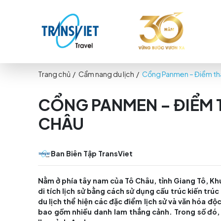
Trang chủ
/
Cẩm nang du lịch
/
Cổng Panmen 
CỔNG PANMEN – Đ
CHÂU
Ban Biên Tập TransViet
Nằm ở phía tây nam của Tô Châu, tỉnh Gi