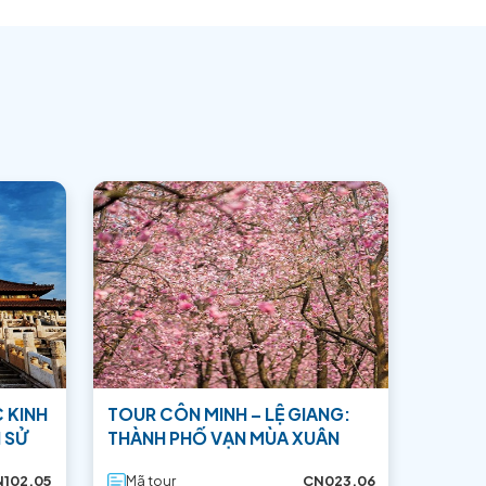
ầu Wu Gate, là cây cầu vòm đá
1127), và đã được xây dựng lại
 trộn với một số đá Wukang còn
cả hai bên. Đứng trên cầu, bạn
gôi chùa cao và cảnh đẹp ở xa.
ể bạn tham quan xung quanh,
(Tổng hợp)