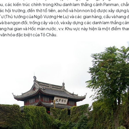
g Pamen
anmen. Nằm ở phía tây nam của thành phố cổ Tô Châu, K
ược công nhận là di tích văn hóa được thành phố bảo vệ 
i tích lịch sử và cảnh quan nhân văn phong phú.
 đẹp: Cổng Panmen cổ độc đáo, Tháp cổ Thụy Quang (Ruig
a của Tô Châu, các kiến ​​trúc chính trong Khu danh lam t
chữa, các hội trường, đền thờ tổ tiên, ao hồ và hòn non
ng Ngô Tử Tư (Thủ tướng của Ngô Vương He Lu) và các gi
ng một ao và ba ngọn đồi, trồng cây và cỏ, và xây dựng cá
ầu hành lang hai gian và Hốc màn nước, v.v. Khu vực này
t lịch sử và văn hóa đặc biệt của Tô Châu.