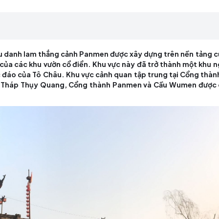
c kiến trúc của các khu vườn cổ điển. Khu vực này đã 
 văn hóa độc đáo của Tô Châu. Khu vực cảnh quan tập
ong số đó, Tháp Thụy Quang, Cổng thành Panmen và
ang Tô, Khu danh lam thắng cảnh Panmen được xây dự
 kiến ​​trúc của các khu vườn cổ điển. Khu vực này đã
 văn hóa độc đáo của Tô Châu. Khu vực cảnh quan tập
ong số đó, Tháp Thụy Quang, Cổng thành Panmen và