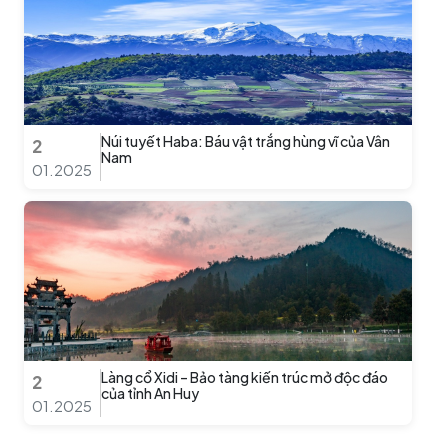
Núi tuyết Haba: Báu vật trắng hùng vĩ của Vân
2
Nam
01.2025
Làng cổ Xidi – Bảo tàng kiến trúc mở độc đáo
2
của tỉnh An Huy
01.2025