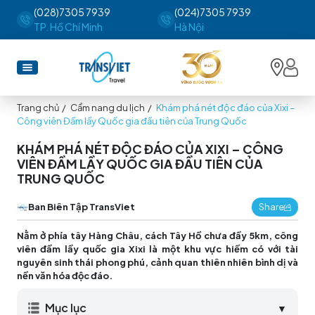
(028)7305 7939
(024)7305 7939
TP. Hồ Chí Minh
Hà Nội
Trang chủ
/
Cẩm nang du lịch
/
Khám phá nét độc đáo của Xixi –
Công viên Đầm lầy Quốc gia đầu tiên của Trung Quốc
KHÁM PHÁ NÉT ĐỘC ĐÁO CỦA XIXI – CÔNG
VIÊN ĐẦM LẦY QUỐC GIA ĐẦU TIÊN CỦA
TRUNG QUỐC
Ban Biên Tập TransViet
Share
Nằm ở phía tây Hàng Châu, cách Tây Hồ chưa đầy 5km, công
viên đầm lầy quốc gia Xixi là một khu vực hiếm có với tài
nguyên sinh thái phong phú, cảnh quan thiên nhiên bình dị và
nền văn hóa độc đáo.
Mục lục
▼