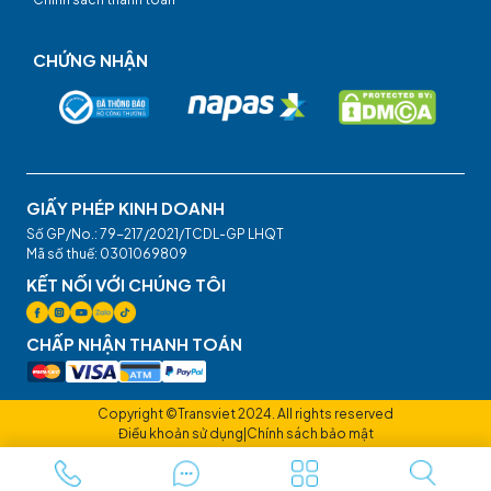
CHỨNG NHẬN
GIẤY PHÉP KINH DOANH
Số GP/No.: 79-217/2021/TCDL-GP LHQT
Mã số thuế: 0301069809
KẾT NỐI VỚI CHÚNG TÔI
CHẤP NHẬN THANH TOÁN
Copyright ©Transviet 2024. All rights reserved
Điều khoản sử dụng
|
Chính sách bảo mật