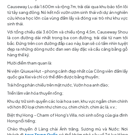
Causeway Lu dài 1.600m và rộng 7m, trải dài qua khu bảo tồn lõi
từ tây sang đông. Nó kết nối vườn ươm sinh thái với dự án nghiên
cứu khoa học lớn của vùng đầm lầy và đóng vai trò như khu vực
sinh thái.
Với tổng chiều dài 3.600m và chiều rộng 4,5m, Causeway Shou
là con đường dài nhất trong ba con đường, trải dài từ nam tới
bắc. Đứng trên con đường đắp cao này, bạn sẽ có tầm nhìn tuyệt
đẹp ra những dòng nước đan xen dày đặc và cầu cảng bằng gỗ
hàng thế kỷ.
Mười điểm tham quan là:
Ni viện Qiuxue Hut – phong cảnh đẹp nhất của Công viên đầm lầy
quốc gia Xixi và chỉ có thể đến được bằng thuyền;
Trái hồng phản chiếu trên mặt nước, Vườn hoa anh đào;
Triển lãm văn hóa thuyền rồng;
Khu dự trữ sinh quyển các loài hoa sen, khu vực ngắm chim chính
với hơn 80 loại chim như chim cu, chim chích, chim ác là, v.v.;
Biệt thự Hong – Charm of Hong's Villa, nơi sinh sống của gia đình
Hong nổi tiếng;
Chèo thuyền ở Làng chài Ánh trăng, Sương mù và Nước: Nơi
khách đi
tour Trung Quốc
có thể khám phá sâu về Tơ lụa Hàng