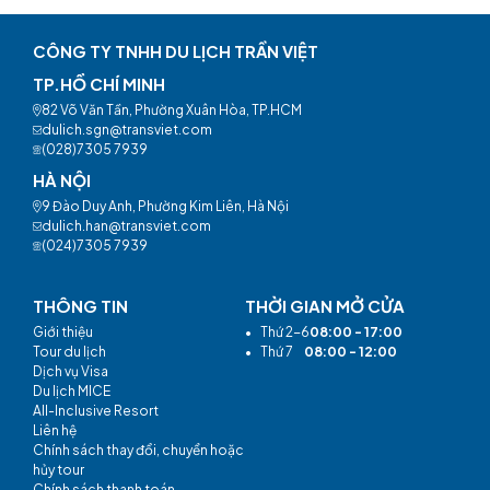
CÔNG TY TNHH DU LỊCH TRẦN VIỆT
TP.HỒ CHÍ MINH
82 Võ Văn Tần, Phường Xuân Hòa, TP.HCM
dulich.sgn@transviet.com
(028)7305 7939
HÀ NỘI
9 Đào Duy Anh, Phường Kim Liên, Hà Nội
dulich.han@transviet.com
(024)7305 7939
THÔNG TIN
THỜI GIAN MỞ CỬA
Giới thiệu
•
Thứ 2-6
08:00 - 17:00
Tour du lịch
•
Thứ 7
08:00 - 12:00
Dịch vụ Visa
Du lịch MICE
All-Inclusive Resort
Liên hệ
Chính sách thay đổi, chuyển hoặc
hủy tour
Chính sách thanh toán