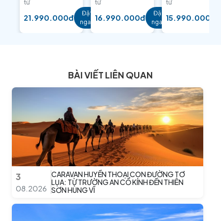
từ
từ
từ
Đặt
Đặt
21.990.000đ
16.990.000đ
15.990.000đ
ngay
ngay
BÀI VIẾT LIÊN QUAN
CARAVAN HUYỀN THOẠI CON ĐƯỜNG TƠ
3
LỤA: TỪ TRƯỜNG AN CỔ KÍNH ĐẾN THIÊN
08.2026
SƠN HÙNG VĨ