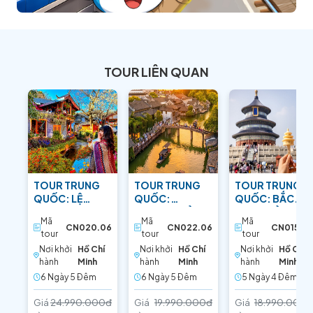
TOUR LIÊN QUAN
TOUR TRUNG
TOUR TRUNG
TOUR TRUNG
QUỐC: LỆ
QUỐC:
QUỐC: BẮC
GIANG –
THƯỢNG HẢI –
KINH - BẢO VẬT
Mã
Mã
Mã
SHANGRI-LA:
HÀNG CHÂU:
PHƯƠNG ĐÔNG
CN020.06
CN022.06
CN015.05
tour
tour
tour
TIỂU TÂY TẠNG
SẮC HOA ANH
Nơi khởi
Hồ Chí
Nơi khởi
Hồ Chí
Nơi khởi
Hồ Chí
ĐÀO
hành
Minh
hành
Minh
hành
Minh
6 Ngày 5 Ðêm
6 Ngày 5 Ðêm
5 Ngày 4 Ðêm
Giá
24.990.000đ
Giá
19.990.000đ
Giá
18.990.000đ