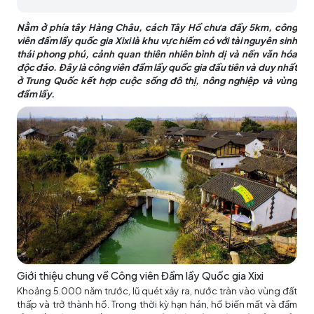
Nằm ở phía tây Hàng Châu, cách Tây Hồ chưa đầy 5km, công
viên đầm lầy quốc gia Xixi là khu vực hiếm có với tài nguyên sinh
thái phong phú, cảnh quan thiên nhiên bình dị và nền văn hóa
độc đáo. Đây là công viên đầm lầy quốc gia đầu tiên và duy nhất
ở Trung Quốc kết hợp cuộc sống đô thị, nông nghiệp và vùng
đầm lầy.
Giới thiệu chung về Công viên Đầm lầy Quốc gia Xixi
Khoảng 5.000 năm trước, lũ quét xảy ra, nước tràn vào vùng đất
thấp và trở thành hồ. Trong thời kỳ hạn hán, hồ biến mất và đầm