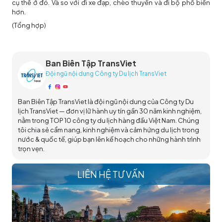
cụ thể ở đó. Và so với đi xe đạp, chèo thuyền và đi bộ phổ biến
hơn.
(Tổng hợp)
Ban Biên Tập TransViet
Đội ngũ nội dung Công ty Du lịch TransViet
Ban Biên Tập TransViet là đội ngũ nội dung của Công ty Du
lịch TransViet — đơn vị lữ hành uy tín gần 30 năm kinh nghiệm,
nằm trong TOP 10 công ty du lịch hàng đầu Việt Nam. Chúng
tôi chia sẻ cẩm nang, kinh nghiệm và cảm hứng du lịch trong
nước & quốc tế, giúp bạn lên kế hoạch cho những hành trình
trọn vẹn.
LIÊN HỆ TƯ VẤN