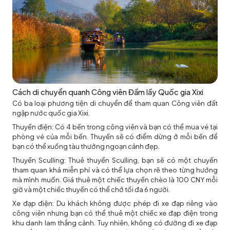
Cách di chuyển quanh Công viên Đầm lầy Quốc gia Xixi
Có ba loại phương tiện di chuyển để tham quan Công viên đất
ngập nước quốc gia Xixi.
Thuyền điện: Có 4 bến trong công viên và bạn có thể mua vé tại
phòng vé của mỗi bến. Thuyền sẽ có điểm dừng ở mỗi bến để
bạn có thể xuống tàu thưởng ngoạn cảnh đẹp.
Thuyền Sculling: Thuê thuyền Sculling, bạn sẽ có một chuyến
tham quan khá miễn phí và có thể lựa chọn rẽ theo từng hướng
mà mình muốn. Giá thuê một chiếc thuyền chèo là 100 CNY mỗi
giờ và một chiếc thuyền có thể chở tối đa 6 người.
Xe đạp điện: Du khách không được phép đi xe đạp riêng vào
công viên nhưng bạn có thể thuê một chiếc xe đạp điện trong
khu danh lam thắng cảnh. Tuy nhiên, không có đường đi xe đạp