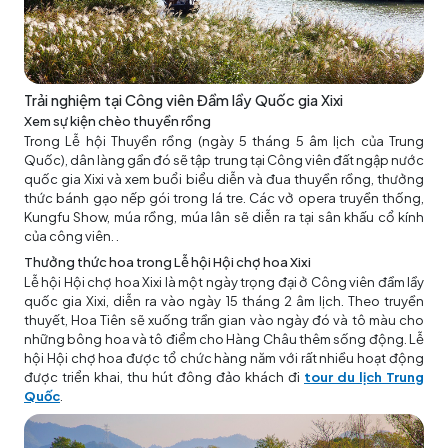
Trải nghiệm tại Công viên Đầm lầy Quốc gia Xixi
Xem sự kiện chèo thuyền rồng
Trong Lễ hội Thuyền rồng (ngày 5 tháng 5 âm lịch của Trung
Quốc), dân làng gần đó sẽ tập trung tại Công viên đất ngập nước
quốc gia Xixi và xem buổi biểu diễn và đua thuyền rồng, thưởng
thức bánh gạo nếp gói trong lá tre. Các vở opera truyền thống,
Kungfu Show, múa rồng, múa lân sẽ diễn ra tại sân khấu cổ kính
của công viên. .
Thưởng thức hoa trong Lễ hội Hội chợ hoa Xixi
Lễ hội Hội chợ hoa Xixi là một ngày trọng đại ở Công viên đầm lầy
quốc gia Xixi, diễn ra vào ngày 15 tháng 2 âm lịch. Theo truyền
thuyết, Hoa Tiên sẽ xuống trần gian vào ngày đó và tô màu cho
những bông hoa và tô điểm cho Hàng Châu thêm sống động. Lễ
hội Hội chợ hoa được tổ chức hàng năm với rất nhiều hoạt động
được triển khai, thu hút đông đảo khách đi
tour du lịch Trung
Quốc
.