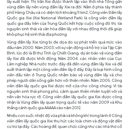
lầy xuất hiện. Thị trấn Xixi được thành lập vào thời nhà Tống gần
vùng đầm lầy nên vùng đầm lầy Xixi ra đời. Nằm ở phía tây thành
phố Hàng Châu và có diện tích khoảng 11 km2, Công viên Đầm lầy
Quốc gia Xixi (Xixi National Wetland Park) là công viên đầm lầy
quốc gia đầu tiên của Trung Quốc kết hợp cuộc sống đô thị, tài
nguyên sinh thái và văn hóa đầm lầy với nhau đồng thời đã giúp
khôi phục hệ sinh thái địa phương.
Vùng đầm lầy Xixi từng bị đe dọa do sự phát triển quá mức vào
đầu năm 2000. Năm 2003, với sự vận động và hỗ trợ của Tập Cận
Bình, lúc đó là Bí thư Tỉnh ủy Chiết Giang, dự án bảo vệ vùng đầm
lầy Xixi đã được khởi động. Năm 2004, các nhân viên của Cục
Lâm nghiệp Nhà nước trước đây đã đến vùng đầm lầy Xixi và đề
xuất thành lập một công viên đầm lầy ở đây. Đây là loại hình công
viên đầu tiên ở Trung Quốc nhằm bảo vệ vùng đầm lầy và cho
phép người dân sống gần hơn với thiên nhiên. Năm 2005, Công
viên đầm lầy quốc gia Xixi được mở cửa cho công chúng. Vì tài
nguyên sinh thái phong phú, cảnh quan thiên nhiên tuyệt vời và
nền văn hóa rực rỡ, Công viên đầm lầy quốc gia Xixi được công
nhận là Vùng đầm lầy quan trọng quốc tế vào năm 2009 và Khu
thắng cảnh quốc gia AAAAA vào năm 2012.
Nhiều con suối, nhiệt độ vừa phải và không khí trong lành ở Công
viên đầm lầy quốc gia Xixi thu hút các loài chim và động vật đến
cư trú tại đây. Các hoàng đế, quan chức cũng như các nhà thơ cổ