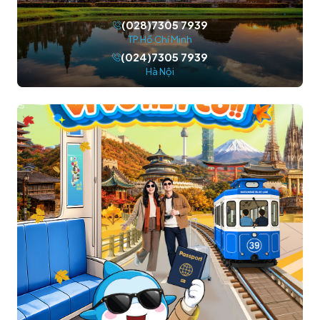
(028)7305 7939
TP.Hồ Chí Minh
(024)7305 7939
Hà Nội