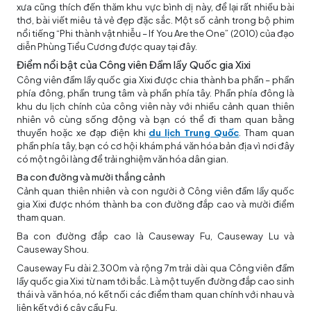
xưa cũng thích đến thăm khu vực bình dị này, để lại rất nhiều bài
thơ, bài viết miêu tả vẻ đẹp đặc sắc. Một số cảnh trong bộ phim
nổi tiếng “Phi thành vật nhiễu – If You Are the One” (2010) của đạo
diễn Phùng Tiểu Cương được quay tại đây.
Điểm nổi bật của Công viên Đầm lầy Quốc gia Xixi
Công viên đầm lầy quốc gia Xixi được chia thành ba phần – phần
phía đông, phần trung tâm và phần phía tây. Phần phía đông là
khu du lịch chính của công viên này với nhiều cảnh quan thiên
nhiên vô cùng sống động và bạn có thể đi tham quan bằng
thuyền hoặc xe đạp điện khi
du lịch Trung Quốc
. Tham quan
phần phía tây, bạn có cơ hội khám phá văn hóa bản địa vì nơi đây
có một ngôi làng để trải nghiệm văn hóa dân gian.
Ba con đường và mười thắng cảnh
Cảnh quan thiên nhiên và con người ở Công viên đầm lầy quốc
gia Xixi được nhóm thành ba con đường đắp cao và mười điểm
tham quan.
Ba con đường đắp cao là Causeway Fu, Causeway Lu và
Causeway Shou.
Causeway Fu dài 2.300m và rộng 7m trải dài qua Công viên đầm
lầy quốc gia Xixi từ nam tới bắc. Là một tuyến đường đắp cao sinh
thái và văn hóa, nó kết nối các điểm tham quan chính với nhau và
liên kết với 6 cây cầu Fu.