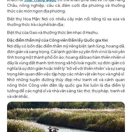
Châu, nông nghiệp, câu cá, đám cưới địa phương và thưởng
thức các món ngon địa phương;
Biệt thự Hoa Mận: Nơi có nhiều cây mận nổi tiếng từ xa xưa và
thưởng thức trà cà phê bản địa;
Biệt thự của Gao và thưởng thức âm nhạc ở Hezhu.
Đặc điểm thẩm mỹ của Công viên Đầm lầy Quốc gia Xixi
Nơi đây có bốn đặc điểm thẩm mỹ riêng biệt: lạnh lùng, hoang dã,
đơn giản và sang trọng. Cái lạnh gợi lên sự yên tĩnh vì nó là nơi yên
tĩnh trong một thành phố ồn ào; hoang dã bao hàm thiên nhiên vì
đây là vùng đất thanh tịnh trong xã hội loài người; sự đơn giản có
nghĩa là sự đơn giản hoặc triết lý 'trở về với thiên nhiên' và sự sang
trọng liên quan đến việc tập hợp các nhân vật văn học và nghệ sĩ.
Nhờ những tuyến đường thủy đẹp như tranh vẽ và cảnh quan
nông thôn Công viên đầm lầy quốc gia Xixi luôn là địa điểm lý
tưởng để các nghệ sĩ và nhà văn sáng tác thơ, thư pháp, tranh vẽ
và văn khắc.