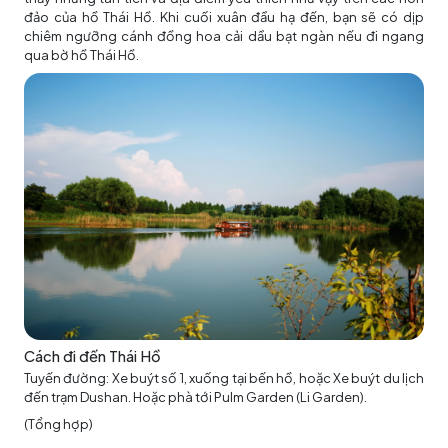
đảo của hồ Thái Hồ. Khi cuối xuân đầu hạ đến, bạn sẽ có dịp
chiêm ngưỡng cánh đồng hoa cải dầu bạt ngàn nếu đi ngang
qua bờ hồ Thái Hồ.
Cách đi đến Thái Hồ
Tuyến đường: Xe buýt số 1, xuống tại bến hồ, hoặc Xe buýt du lịch
đến trạm Dushan. Hoặc phà tới Pulm Garden (Li Garden).
(Tổng hợp)