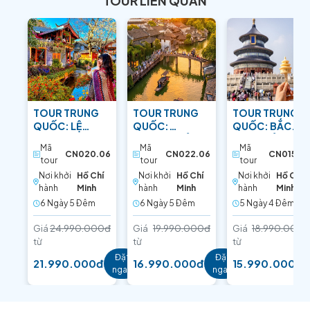
TOUR LIÊN QUAN
TOUR TRUNG
TOUR TRUNG
TOUR TRUNG
QUỐC: LỆ
QUỐC:
QUỐC: BẮC
GIANG –
THƯỢNG HẢI –
KINH - BẢO VẬT
Mã
Mã
Mã
SHANGRI-LA:
HÀNG CHÂU:
PHƯƠNG ĐÔNG
CN020.06
CN022.06
CN015.05
tour
tour
tour
TIỂU TÂY TẠNG
SẮC HOA ANH
Nơi khởi
Hồ Chí
Nơi khởi
Hồ Chí
Nơi khởi
Hồ Chí
ĐÀO
hành
Minh
hành
Minh
hành
Minh
6 Ngày 5 Ðêm
6 Ngày 5 Ðêm
5 Ngày 4 Ðêm
Giá
24.990.000đ
Giá
19.990.000đ
Giá
18.990.000đ
từ
từ
từ
Đặt
Đặt
21.990.000đ
16.990.000đ
15.990.000đ
ngay
ngay