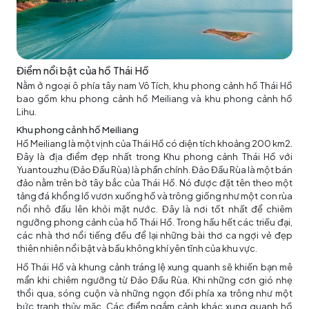
Điểm nổi bật của hồ Thái Hồ
Nằm ở ngoại ô phía tây nam Vô Tích, khu phong cảnh hồ Thái Hồ
bao gồm khu phong cảnh hồ Meiliang và khu phong cảnh hồ
Lihu.
Khu phong cảnh hồ Meiliang
Hồ Meiliang là một vịnh của Thái Hồ có diện tích khoảng 200 km2.
Đây là địa điểm đẹp nhất trong Khu phong cảnh Thái Hồ với
Yuantouzhu (Đảo Đầu Rùa) là phần chính. Đảo Đầu Rùa là một bán
đảo nằm trên bờ tây bắc của Thái Hồ. Nó được đặt tên theo một
tảng đá khổng lồ vươn xuống hồ và trông giống như một con rùa
nổi nhô đầu lên khỏi mặt nước. Đây là nơi tốt nhất để chiêm
ngưỡng phong cảnh của hồ Thái Hồ. Trong hầu hết các triều đại,
các nhà thơ nổi tiếng đều để lại những bài thơ ca ngợi vẻ đẹp
thiên nhiên nổi bật và bầu không khí yên tĩnh của khu vực.
Hồ Thái Hồ và khung cảnh tráng lệ xung quanh sẽ khiến bạn mê
mẩn khi chiêm ngưỡng từ Đảo Đầu Rùa. Khi những cơn gió nhẹ
thổi qua, sóng cuộn và những ngọn đồi phía xa trông như một
bức tranh thủy mặc. Các điểm ngắm cảnh khác xung quanh hồ