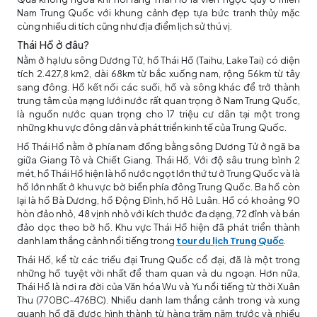
Nam Trung Quốc với khung cảnh đẹp tựa bức tranh thủy mặc
cùng nhiều di tích cũng như địa điểm lịch sử thú vị.
Thái Hồ ở đâu?
Nằm ở hạ lưu sông Dương Tử, hồ Thái Hồ (Taihu, Lake Tai) có diện
tích 2.427,8 km2, dài 68km từ bắc xuống nam, rộng 56km từ tây
sang đông. Hồ kết nối các suối, hồ và sông khác để trở thành
trung tâm của mạng lưới nước rất quan trọng ở Nam Trung Quốc,
là nguồn nước quan trọng cho 17 triệu cư dân tại một trong
những khu vực đông dân và phát triển kinh tế của Trung Quốc.
Hồ Thái Hồ nằm ở phía nam đồng bằng sông Dương Tử ở ngã ba
giữa Giang Tô và Chiết Giang. Thái Hồ, Với độ sâu trung bình 2
mét, hồ Thái Hồ hiện là hồ nước ngọt lớn thứ tư ở Trung Quốc và là
hồ lớn nhất ở khu vực bờ biển phía đông Trung Quốc. Ba hồ còn
lại là hồ Bà Dương, hồ Động Đình, hồ Hô Luân. Hồ có khoảng 90
hòn đảo nhỏ, 48 vịnh nhỏ với kích thước đa dạng, 72 đỉnh và bán
đảo dọc theo bờ hồ. Khu vực Thái Hồ hiện đã phát triển thành
danh lam thắng cảnh nổi tiếng trong
tour du lịch Trung Quốc
.
Thái Hồ, kể từ các triều đại Trung Quốc cổ đại, đã là một trong
những hồ tuyệt vời nhất để tham quan và du ngoạn. Hơn nữa,
Thái Hồ là nơi ra đời của Văn hóa Wu và Yu nổi tiếng từ thời Xuân
Thu (770BC-476BC). Nhiều danh lam thắng cảnh trong và xung
quanh hồ đã được hình thành từ hàng trăm năm trước và nhiều