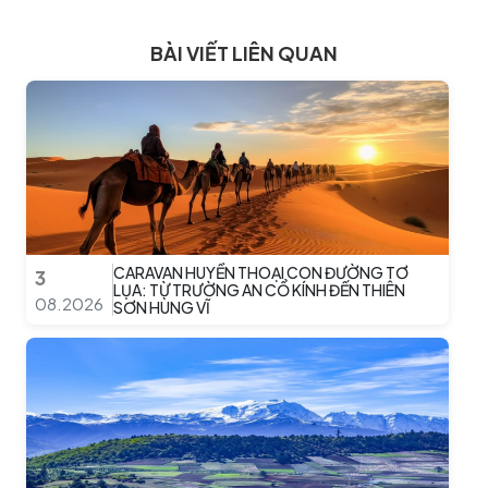
BÀI VIẾT LIÊN QUAN
CARAVAN HUYỀN THOẠI CON ĐƯỜNG TƠ
3
LỤA: TỪ TRƯỜNG AN CỔ KÍNH ĐẾN THIÊN
08.2026
SƠN HÙNG VĨ