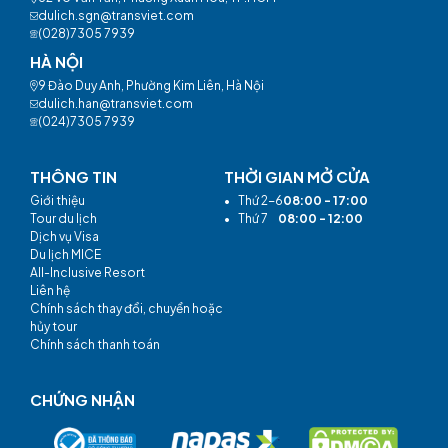
dulich.sgn@transviet.com
(028)7305 7939
HÀ NỘI
9 Đào Duy Anh, Phường Kim Liên, Hà Nội
dulich.han@transviet.com
(024)7305 7939
THÔNG TIN
THỜI GIAN MỞ CỬA
Giới thiệu
•
Thứ 2-6
08:00 - 17:00
Tour du lịch
•
Thứ 7
08:00 - 12:00
Dịch vụ Visa
Du lịch MICE
All-Inclusive Resort
Liên hệ
Chính sách thay đổi, chuyển hoặc
hủy tour
Chính sách thanh toán
CHỨNG NHẬN