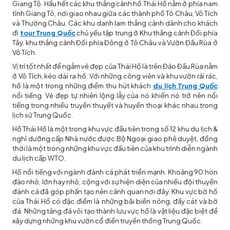
Giang Tô. Hầu hết các khu thắng cảnh hồ Thái Hồ nằm ở phía nam
tỉnh Giang Tô, nơi giao nhau giữa các thành phố Tô Châu, Vô Tích
và Thường Châu. Các khu danh lam thắng cảnh dành cho khách
đi
tour Trung Quốc
chủ yếu tập trung ở Khu thắng cảnh Đồi phía
Tây, khu thắng cảnh Đồi phía Đông ở Tô Châu và Vườn Đầu Rùa ở
Vô Tích.
Vị trí tốt nhất để ngắm vẻ đẹp của Thái Hồ là trên Đảo Đầu Rùa nằm
ở Vô Tích, kéo dài ra hồ. Với những công viên và khu vườn rải rác,
hồ là một trong những điểm thu hút khách
du lịch Trung Quốc
nổi tiếng. Vẻ đẹp tự nhiên lộng lẫy của nó khiến nó trở nên nổi
tiếng trong nhiều truyền thuyết và huyền thoại khác nhau trong
lịch sử Trung Quốc.
Hồ Thái Hồ là một trong khu vực đầu tiên trong số 12 khu du lịch &
nghỉ dưỡng cấp Nhà nước được Bộ Ngoại giao phê duyệt, đồng
thời là một trong những khu vực đầu tiên của khu trình diễn ngành
du lịch cấp WTO.
Hồ nổi tiếng với ngành đánh cá phát triển mạnh. Khoảng 90 hòn
đảo nhỏ, lớn hay nhỏ, cộng với sự hiện diện của nhiều đội thuyền
đánh cá đã góp phần tạo nên cảnh quan nơi đây. Khu vực bờ hồ
của Thái Hồ có đặc điểm là những bãi biển nông, đầy cát và bờ
đá. Những tảng đá vôi tạo thành lưu vực hồ là vật liệu đặc biệt để
xây dựng những khu vườn cổ điển truyền thống Trung Quốc.