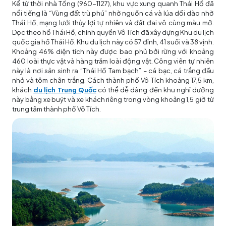
Kể từ thời nhà Tống (960-1127), khu vực xung quanh Thái Hồ đã
nổi tiếng là “Vùng đất trù phú” nhờ nguồn cá và lúa dồi dào nhờ
Thái Hồ, mạng lưới thủy lợi tự nhiên và đất đai vô cùng màu mỡ.
Dọc theo hồ Thái Hồ, chính quyền Vô Tích đã xây dựng Khu du lịch
quốc gia hồ Thái Hồ. Khu du lịch này có 57 đỉnh, 41 suối và 38 vịnh.
Khoảng 46% diện tích này được bao phủ bởi rừng với khoảng
460 loài thực vật và hàng trăm loài động vật. Công viên tự nhiên
này là nơi sản sinh ra “Thái Hồ Tam bạch” – cá bạc, cá trắng đầu
nhỏ và tôm chân trắng. Cách thành phố Vô Tích khoảng 17,5 km,
khách
du lịch Trung Quốc
có thể dễ dàng đến khu nghỉ dưỡng
này bằng xe buýt và xe khách riêng trong vòng khoảng 1,5 giờ từ
trung tâm thành phố Vô Tích.