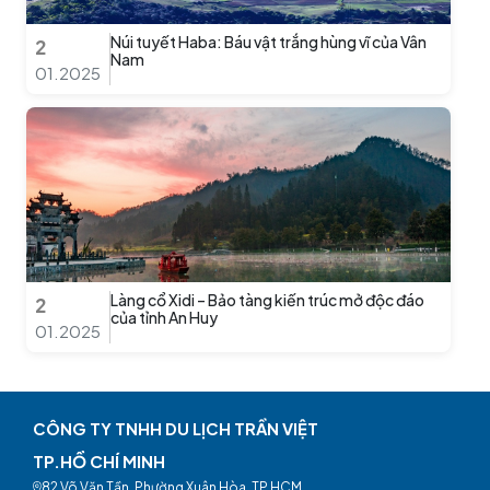
Núi tuyết Haba: Báu vật trắng hùng vĩ của Vân
2
Nam
01.2025
Làng cổ Xidi – Bảo tàng kiến trúc mở độc đáo
2
của tỉnh An Huy
01.2025
CÔNG TY TNHH DU LỊCH TRẦN VIỆT
TP.HỒ CHÍ MINH
82 Võ Văn Tần, Phường Xuân Hòa, TP.HCM