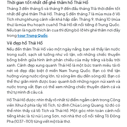
Thời gian tốt nhất để ghé thăm hồ Thái Hồ
Tháng 3 đến tháng 5 và tháng 9 đến đầu tháng 11 là thời điểm tốt
nhất để ghé thăm Thái Hồ. Tháng 5 đến tháng 7 là mùa mưa ở Vô
Tích nhưng khung cảnh vẫn khá hấp dẫn. Tháng 9, tháng 10 (mùa
thu) là mùa thu hoạch cua hồ Thái Hồ rất nổi tiếng ở Trung Quốc.
Nếu bạn là người thích ăn cua thì đừng bỏ lỡ khi ghé thăm nơi đây
trong
tour Trung Quốc
.
Vẻ đẹp hồ Thái Hồ
Nếu đến thăm Thái Hồ vào một ngày nắng, bạn sẽ thấy làn nước
trong suốt, sạch sẽ tưởng như vô tận, với những chiếc thuyền
bồng bềnh giữa hình ảnh phản chiếu của mây trắng và bầu trời
xanh. Cảnh đẹp xung quanh Thái Hồ là một bức tranh miêu tả rõ
nét vẻ đẹp đặc biệt ở miền Nam Trung Quốc. Bạn có thể tận
hưởng vùng nước rộng lớn, từ sóng êm dịu đến sóng dữ. Bạn có
thể thư giãn mình được bao quanh bởi những ngọn núi xanh và
nước trong vắt. Bạn có thể xem những chiếc thuyền đánh cá và
thử tự mình đi câu cá.
Hồ Thái Hồ được nhìn thấy rõ nhất từ ​​điểm ngắm cảnh trong Công
viên Xihui ở phía tây Vô Tích, từ đỉnh Chùa Long Quang, từ đó có
thể nhìn thấy cả Vô Tích và Thái Hồ. Một góc nhìn toàn cảnh nổi
tiếng khác là từ núi Long Sơn, nơi nhà thơ cổ nổi tiếng Tô Đông
Pha (1037-1101) từng viết một bài thơ.