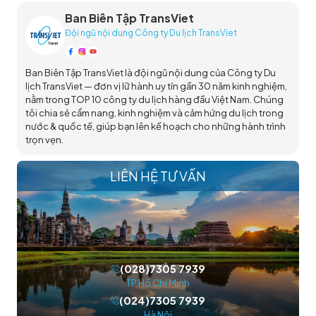
Ban Biên Tập TransViet
Đội ngũ nội dung Công ty Du lịch TransViet
Ban Biên Tập TransViet là đội ngũ nội dung của Công ty Du
lịch TransViet — đơn vị lữ hành uy tín gần 30 năm kinh nghiệm,
nằm trong TOP 10 công ty du lịch hàng đầu Việt Nam. Chúng
tôi chia sẻ cẩm nang, kinh nghiệm và cảm hứng du lịch trong
nước & quốc tế, giúp bạn lên kế hoạch cho những hành trình
trọn vẹn.
LIÊN HỆ TƯ VẤN
(028)7305 7939
TP.Hồ Chí Minh
(024)7305 7939
Hà Nội