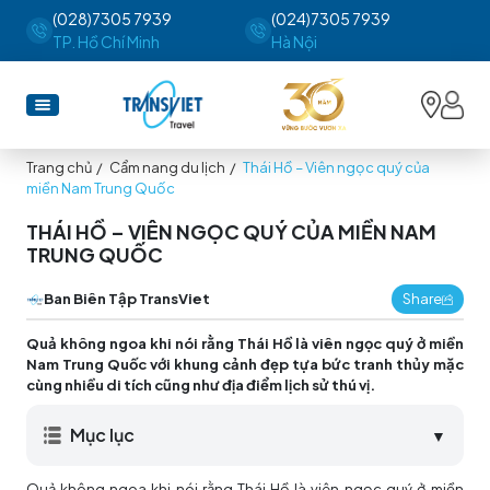
(028)7305 7939
(024)7305 7939
TP. Hồ Chí Minh
Hà Nội
Trang chủ
/
Cẩm nang du lịch
/
Thái Hồ – Viên ngọc quý của
miền Nam Trung Quốc
THÁI HỒ – VIÊN NGỌC QUÝ CỦA MIỀN NAM
TRUNG QUỐC
Ban Biên Tập TransViet
Share
Quả không ngoa khi nói rằng Thái Hồ là viên ngọc quý ở miền
Nam Trung Quốc với khung cảnh đẹp tựa bức tranh thủy mặc
cùng nhiều di tích cũng như địa điểm lịch sử thú vị.
Mục lục
▼
Quả không ngoa khi nói rằng Thái Hồ là viên ngọc quý ở miền