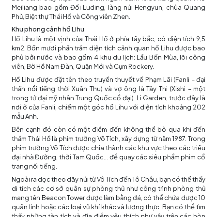
Meiliang bao gồm Đồi Luding, làng núi Hengyun, chùa Quang
Phủ, Biệt thự Thái Hồ và Công viên Zhen.
Khu phong cảnh hồ Lihu
Hồ Lihu là một vịnh của Thái Hồ ở phía tây bắc, có diện tích 9,5
km2. Bốn mươi phần trăm diện tích cảnh quan hồ Lihu được bao
phủ bởi nước và bao gồm 4 khu du lịch: Lầu Bốn Mùa, lõi công
viên, Bờ Hồ Nam Đàn, Quận Mới và Cụm Rockery.
Hồ Lihu được đặt tên theo truyền thuyết về Phạm Lãi (Fanli – đại
thần nổi tiếng thời Xuân Thu) và vợ ông là Tây Thi (Xishi – một
trong tứ đại mỹ nhân Trung Quốc cổ đại). Li Garden, trước đây là
nơi ở của Fanli, chiếm một góc hồ Lihu với diện tích khoảng 202
mẫu Anh.
Bên cạnh đó còn có một điểm đến không thể bỏ qua khi đến
thăm Thái Hồ là phim trường Vô Tích, xây dựng từ năm 1987. Trong
phim trường Vô Tích được chia thành các khu vực theo các triều
đại nhà Đường, thời Tam Quốc... để quay các siêu phẩm phim cổ
trang nổi tiếng.
Ngoài ra dọc theo dãy núi từ Vô Tích đến Tô Châu, bạn có thể thấy
di tích các cơ sở quân sự phòng thủ như công trình phòng thủ
mang tên Beacon Tower được làm bằng đá, có thể chứa được 10
quân lính hoặc các loại vũ khí khác và lương thực. Bạn có thể tìm
thấy những tàn tích và địa điểm yêu thích như vậy trên các hòn