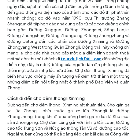
Chợ đêm Jhongli Xinming đã tồn tại hơn 20 năm. Trong những
ngày đầu, sự phát triển của chợ đêm truyền thống đã ảnh hưởng
đến giao thông và diện mạo của thành phố, các đô thị phát triển
nhanh chóng; do đó vào năm 1990, cựu Thị trưởng Zhang
Shengxun đã tập hợp các nhà cung cấp từ các con đường chính
bao gồm Đường Xingguo, Đường Zhongmei, Sông Laojie,
Đường Zhongshan, Đường Zhongping, Đường Zhongzheng và
Đường Datong đến các phần của Đường Xinming và Đường
Zhongyang West trong Quận Zhongli. Động thái này không chỉ
mang lại cho các nhà cung cấp một địa điểm kinh doanh thoải
mái mà còn thu hút khách đi
tour du lịch Đài Loan
đến những địa
điểm này; đây là nơi lý tưởng của người dân địa phương khi họ
thèm một bữa ăn nhẹ lúc nửa đêm. Chợ đêm Jhongli Xinming đã
biến khu vực không mấy ấn tượng về đêm trở thành một trong
những điểm đến nổi tiếng nhất ở thành phố Đào Viên và quận
Zhongli.
Cách đi đến chợ đêm Jhongli Xinming
Đường đến chợ đêm Jhongli Xinming rất thuận tiện. Chợ gần ga
xe lửa Zhongli, phía trước ga xe lửa Zhongli là đường
Zhongzheng, trong khi đi qua bùng binh ga xe lửa là Khu mua
sắm Zhongping. Chợ đêm cũng gần với Tỉnh lộ Đài Loan, Đường
cao tốc Trung Sơn và Nút giao thông Tân Vũ với đường cao tốc.
Ngoài ra, bạn cũng có thể dễ dàng tiếp cận bãi đậu xe Công viên