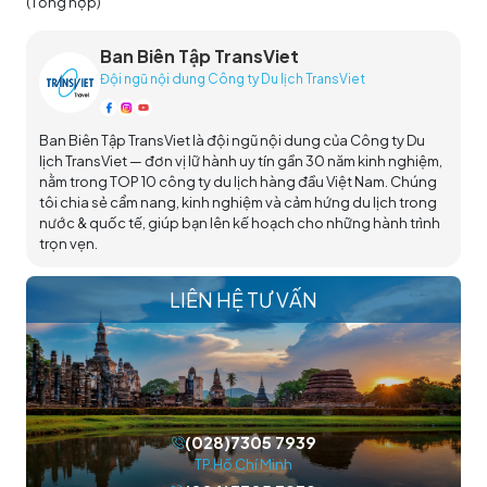
(Tổng hợp)
Ban Biên Tập TransViet
Đội ngũ nội dung Công ty Du lịch TransViet
Ban Biên Tập TransViet là đội ngũ nội dung của Công ty Du
lịch TransViet — đơn vị lữ hành uy tín gần 30 năm kinh nghiệm,
nằm trong TOP 10 công ty du lịch hàng đầu Việt Nam. Chúng
tôi chia sẻ cẩm nang, kinh nghiệm và cảm hứng du lịch trong
nước & quốc tế, giúp bạn lên kế hoạch cho những hành trình
trọn vẹn.
LIÊN HỆ TƯ VẤN
(028)7305 7939
TP.Hồ Chí Minh