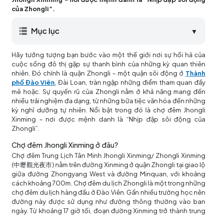
của Zhongli”.
Mục lục
▼
Hãy tưởng tượng bạn bước vào một thế giới nơi sự hối hả của
cuộc sống đô thị gặp sự thanh bình của những kỳ quan thiên
nhiên. Đó chính là quận Zhongli – một quận sôi động ở
Thành
phố Đào Viên
, Đài Loan, tràn ngập những điểm tham quan đầy
mê hoặc. Sự quyến rũ của Zhongli nằm ở khả năng mang đến
nhiều trải nghiệm đa dạng, từ những bữa tiệc văn hóa đến những
kỳ nghỉ dưỡng tự nhiên. Nổi bật trong đó là chợ đêm Jhongli
Xinming – nơi được mệnh danh là “Nhịp đập sôi động của
Zhongli”.
Chợ đêm Jhongli Xinming ở đâu?
Chợ đêm Trung Lịch Tân Minh Jhongli Xinming/ Zhongli Xinming
(中壢觀光夜市) nằm trên đường Xinming ở quận Zhongli tại giao lộ
giữa đường Zhongyang West và đường Minquan, với khoảng
cách khoảng 700m. Chợ đêm du lịch Zhongli là một trong những
chợ đêm du lịch hàng đầu ở Đào Viên. Gần nhiều trường học nên
đường này được sử dụng như đường thông thường vào ban
ngày. Từ khoảng 17 giờ tối, đoạn đường Xinming trở thành trung