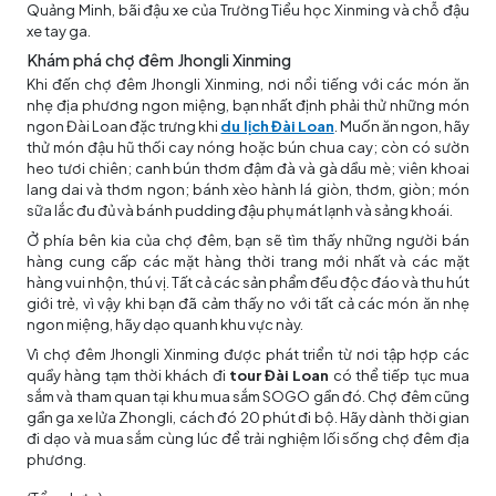
Quảng Minh, bãi đậu xe của Trường Tiểu học Xinming và chỗ đậu
xe tay ga.
Khám phá chợ đêm Jhongli Xinming
Khi đến chợ đêm Jhongli Xinming, nơi nổi tiếng với các món ăn
nhẹ địa phương ngon miệng, bạn nhất định phải thử những món
ngon Đài Loan đặc trưng khi
du lịch Đài Loan
. Muốn ăn ngon, hãy
thử món đậu hũ thối cay nóng hoặc bún chua cay; còn có sườn
heo tươi chiên; canh bún thơm đậm đà và gà dầu mè; viên khoai
lang dai và thơm ngon; bánh xèo hành lá giòn, thơm, giòn; món
sữa lắc đu đủ và bánh pudding đậu phụ mát lạnh và sảng khoái.
Ở phía bên kia của chợ đêm, bạn sẽ tìm thấy những người bán
hàng cung cấp các mặt hàng thời trang mới nhất và các mặt
hàng vui nhộn, thú vị. Tất cả các sản phẩm đều độc đáo và thu hút
giới trẻ, vì vậy khi bạn đã cảm thấy no với tất cả các món ăn nhẹ
ngon miệng, hãy dạo quanh khu vực này.
Vì chợ đêm Jhongli Xinming được phát triển từ nơi tập hợp các
quầy hàng tạm thời khách đi
tour Đài Loan
có thể tiếp tục mua
sắm và tham quan tại khu mua sắm SOGO gần đó. Chợ đêm cũng
gần ga xe lửa Zhongli, cách đó 20 phút đi bộ. Hãy dành thời gian
đi dạo và mua sắm cùng lúc để trải nghiệm lối sống chợ đêm địa
phương.