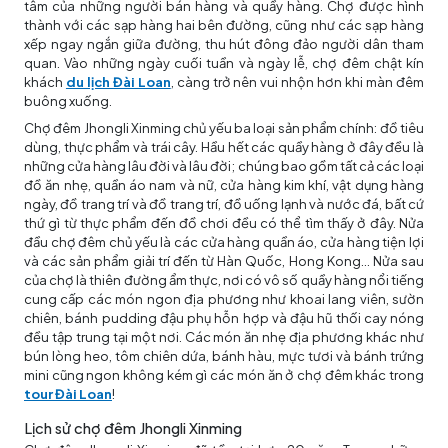
tâm của những người bán hàng và quầy hàng. Chợ được hình
thành với các sạp hàng hai bên đường, cũng như các sạp hàng
xếp ngay ngắn giữa đường, thu hút đông đảo người dân tham
quan. Vào những ngày cuối tuần và ngày lễ, chợ đêm chật kín
khách
du lịch Đài Loan
, càng trở nên vui nhộn hơn khi màn đêm
buông xuống.
Chợ đêm Jhongli Xinming chủ yếu ba loại sản phẩm chính: đồ tiêu
dùng, thực phẩm và trái cây. Hầu hết các quầy hàng ở đây đều là
những cửa hàng lâu đời và lâu đời; chúng bao gồm tất cả các loại
đồ ăn nhẹ, quần áo nam và nữ, cửa hàng kim khí, vật dụng hàng
ngày, đồ trang trí và đồ trang trí, đồ uống lạnh và nước đá, bất cứ
thứ gì từ thực phẩm đến đồ chơi đều có thể tìm thấy ở đây. Nửa
đầu chợ đêm chủ yếu là các cửa hàng quần áo, cửa hàng tiện lợi
và các sản phẩm giải trí đến từ Hàn Quốc, Hong Kong... Nửa sau
của chợ là thiên đường ẩm thực, nơi có vô số quầy hàng nổi tiếng
cung cấp các món ngon địa phương như khoai lang viên, sườn
chiên, bánh pudding đậu phụ hỗn hợp và đậu hũ thối cay nóng
đều tập trung tại một nơi. Các món ăn nhẹ địa phương khác như
bún lòng heo, tôm chiên dứa, bánh hàu, mực tươi và bánh trứng
mini cũng ngon không kém gì các món ăn ở chợ đêm khác trong
tour Đài Loan
!
Lịch sử chợ đêm Jhongli Xinming