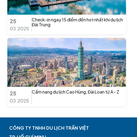
Check-in ngay 15 điểm đến hot nhất khi du lịch
25
Đài Trung
03.2025
Cẩm nang du lịch Cao Hùng, Đài Loan từ A - Z
25
03.2025
CÔNG TY TNHH DU LỊCH TRẦN VIỆT
TP.HỒ CHÍ MINH