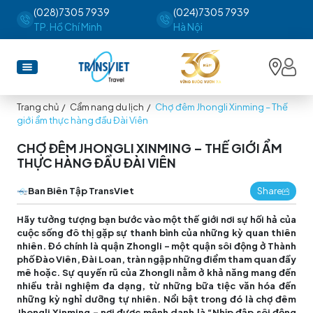
(028)7305 7939
(024)7305 7939
TP. Hồ Chí Minh
Hà Nội
Trang chủ
/
Cẩm nang du lịch
/
Chợ đêm Jhongli Xinming – Thế
giới ẩm thực hàng đầu Đài Viên
CHỢ ĐÊM JHONGLI XINMING – THẾ GIỚI ẨM
THỰC HÀNG ĐẦU ĐÀI VIÊN
Ban Biên Tập TransViet
Share
Hãy tưởng tượng bạn bước vào một thế giới nơi sự hối hả của
cuộc sống đô thị gặp sự thanh bình của những kỳ quan thiên
nhiên. Đó chính là quận Zhongli – một quận sôi động ở Thành
phố Đào Viên, Đài Loan, tràn ngập những điểm tham quan đầy
mê hoặc. Sự quyến rũ của Zhongli nằm ở khả năng mang đến
nhiều trải nghiệm đa dạng, từ những bữa tiệc văn hóa đến
những kỳ nghỉ dưỡng tự nhiên. Nổi bật trong đó là chợ đêm
Jhongli Xinming – nơi được mệnh danh là “Nhịp đập sôi động