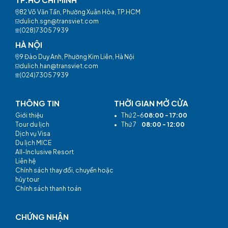
82 Võ Văn Tần, Phường Xuân Hòa, TP.HCM
dulich.sgn@transviet.com
(028)7305 7939
HÀ NỘI
9 Đào Duy Anh, Phường Kim Liên, Hà Nội
dulich.han@transviet.com
(024)7305 7939
THÔNG TIN
THỜI GIAN MỞ CỬA
Giới thiệu
•
Thứ 2-6
08:00 - 17:00
Tour du lịch
•
Thứ 7
08:00 - 12:00
Dịch vụ Visa
Du lịch MICE
All-Inclusive Resort
Liên hệ
Chính sách thay đổi, chuyển hoặc
hủy tour
Chính sách thanh toán
CHỨNG NHẬN