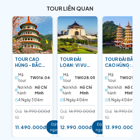
TOUR LIÊN QUAN
TOUR CAO
TOUR ĐÀI
TOUR ĐÀI BẮC –
HÙNG - BẮC
LOAN: VI VU
CAO HÙNG:
ĐẦU: KHUNG
ĐẢO NGỌC
NHỮNG BIỂU
Mã
Mã
Mã
TRỜI MỘNG MƠ
CHÂU Á
TƯỢNG XỨ ĐÀI
TW016.04
TW028.05
TW029.05
tour
tour
tour
Nơi khởi
Hồ Chí
Nơi khởi
Hồ Chí
Nơi khởi
Hồ Chí
hành
Minh
hành
Minh
hành
Minh
4 Ngày 3 Ðêm
5 Ngày 4 Ðêm
5 Ngày 4 Ðêm
Giá
16.990.000đ
Giá
14.990.000đ
Giá
16.990.000đ
từ
từ
từ
Đặt
Đặt
11.490.000đ
12.990.000đ
13.990.000đ
ngay
ngay