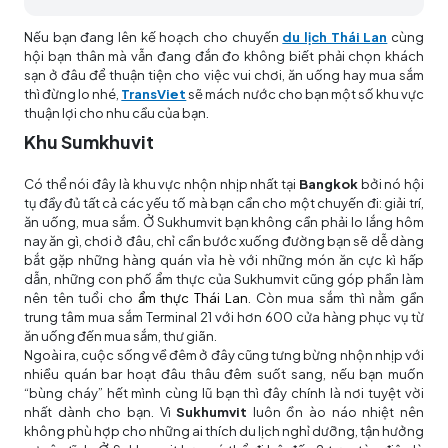
Nếu bạn đang lên kế hoạch cho chuyến
du lịch Thái Lan
cùng
hội bạn thân mà vẫn đang đắn đo không biết phải chọn khách
sạn ở đâu để thuận tiện cho việc vui chơi, ăn uống hay mua sắm
thì đừng lo nhé,
TransViet
sẽ mách nước cho bạn một số khu vực
thuận lợi cho nhu cầu của bạn.
Khu Sumkhuvit
Có thể nói đây là khu vực nhộn nhịp nhất tại
Bangkok
bởi nó hội
tụ đầy đủ tất cả các yếu tố mà bạn cần cho một chuyến đi: giải trí,
ăn uống, mua sắm. Ở Sukhumvit bạn không cần phải lo lắng hôm
nay ăn gì, chơi ở đâu, chỉ cần bước xuống đường bạn sẽ dễ dàng
bắt gặp những hàng quán vỉa hè với những món ăn cực kì hấp
dẫn, những con phố ẩm thực của Sukhumvit cũng góp phần làm
nên tên tuổi cho
ẩm thực Thái Lan
. Còn mua sắm thì nằm gần
trung tâm mua sắm Terminal 21 với hơn 600 cửa hàng phục vụ từ
ăn uống đến mua sắm, thư giãn.
Ngoài ra, cuộc sống về đêm ở đây cũng tưng bừng nhộn nhịp với
nhiều quán bar hoạt đâu thâu đêm suốt sang, nếu bạn muốn
“bùng cháy” hết mình cùng lũ bạn thì đây chính là nơi tuyệt vời
nhất dành cho bạn. Vì
Sukhumvit
luôn ồn ào náo nhiệt nên
không phù hợp cho những ai thích du lịch nghỉ dưỡng, tận hưởng