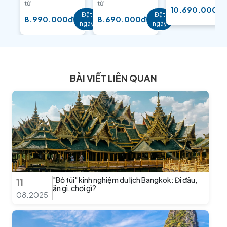
từ
từ
10.690.000đ
Đặt
Đặt
8.990.000đ
8.690.000đ
ngay
ngay
BÀI VIẾT LIÊN QUAN
"Bỏ túi" kinh nghiệm du lịch Bangkok: Đi đâu,
11
ăn gì, chơi gì?
08.2025