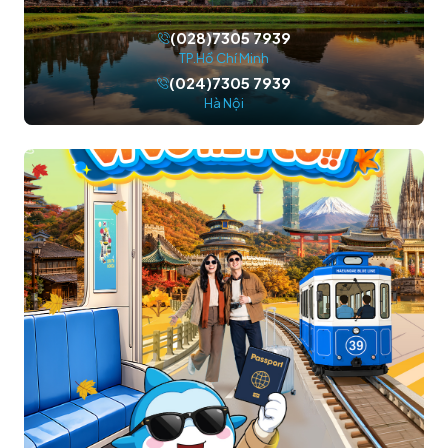
(028)7305 7939
TP.Hồ Chí Minh
(024)7305 7939
Hà Nội