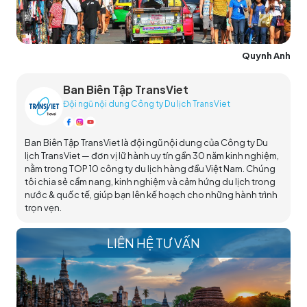
Quynh Anh
Ban Biên Tập TransViet
Đội ngũ nội dung Công ty Du lịch TransViet
Ban Biên Tập TransViet là đội ngũ nội dung của Công ty Du
lịch TransViet — đơn vị lữ hành uy tín gần 30 năm kinh nghiệm,
nằm trong TOP 10 công ty du lịch hàng đầu Việt Nam. Chúng
tôi chia sẻ cẩm nang, kinh nghiệm và cảm hứng du lịch trong
nước & quốc tế, giúp bạn lên kế hoạch cho những hành trình
trọn vẹn.
LIÊN HỆ TƯ VẤN