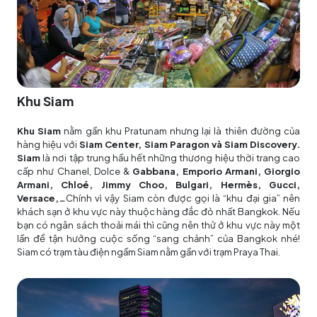
Khu Siam
Khu Siam
nằm gần khu Pratunam nhưng lại là thiên đường của
hàng hiệu với
Siam Center, Siam Paragon và Siam Discovery.
Siam
là nơi tập trung hầu hết những thương hiệu thời trang cao
cấp như Chanel, Dolce &
Gabbana, Emporio Armani, Giorgio
Armani, Chloé, Jimmy Choo, Bulgari, Hermès, Gucci,
Versace,…
Chính vì vậy Siam còn được gọi là “khu đại gia” nên
khách sạn ở khu vực này thuộc hàng đắc đỏ nhất Bangkok. Nếu
bạn có ngân sách thoải mái thì cũng nên thử ở khu vực này một
lần để tận hưởng cuộc sống “sang chảnh” của Bangkok nhé!
Siam có trạm tàu điện ngầm Siam nằm gần với trạm Praya Thai.