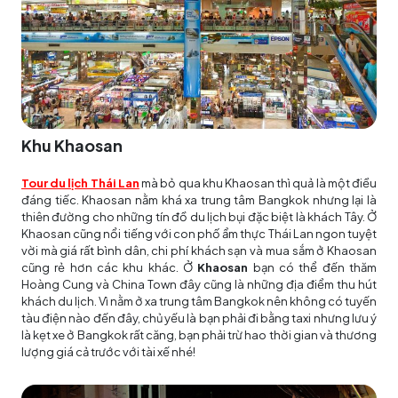
Khu Khaosan
Tour du lịch Thái Lan
mà bỏ qua khu Khaosan thì quả là một điều
đáng tiếc. Khaosan nằm khá xa trung tâm Bangkok nhưng lại là
thiên đường cho những tín đồ du lịch bụi đặc biệt là khách Tây. Ở
Khaosan cũng nổi tiếng với con phố ẩm thực Thái Lan ngon tuyệt
vời mà giá rất bình dân, chi phí khách sạn và mua sắm ở Khaosan
cũng rẻ hơn các khu khác. Ở
Khaosan
bạn có thể đến thăm
Hoàng Cung và China Town đây cũng là những địa điểm thu hút
khách du lịch. Vì nằm ở xa trung tâm Bangkok nên không có tuyến
tàu điện nào đến đây, chủ yếu là bạn phải đi bằng taxi nhưng lưu ý
là kẹt xe ở Bangkok rất căng, bạn phải trừ hao thời gian và thương
lượng giá cả trước với tài xế nhé!