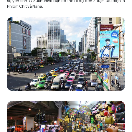
sự yên tĩnh. Ở Sukhumvit bạn có thể đi bộ đến 2 trạm tàu điện là
Phlom Chit và Nana.