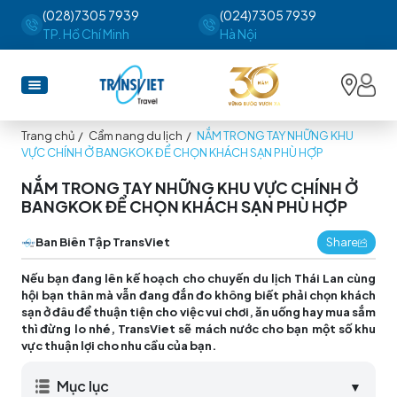
(028)7305 7939
(024)7305 7939
TP. Hồ Chí Minh
Hà Nội
Trang chủ
/
Cẩm nang du lịch
/
NẮM TRONG TAY NHỮNG KHU
VỰC CHÍNH Ở BANGKOK ĐỂ CHỌN KHÁCH SẠN PHÙ HỢP
NẮM TRONG TAY NHỮNG KHU VỰC CHÍNH Ở
BANGKOK ĐỂ CHỌN KHÁCH SẠN PHÙ HỢP
Ban Biên Tập TransViet
Share
Nếu bạn đang lên kế hoạch cho chuyến
du lịch Thái Lan
cùng
hội bạn thân mà vẫn đang đắn đo không biết phải chọn khách
sạn ở đâu để thuận tiện cho việc vui chơi, ăn uống hay mua sắm
thì đừng lo nhé, TransViet sẽ mách nước cho bạn một số khu
vực thuận lợi cho nhu cầu của bạn.
Mục lục
▼