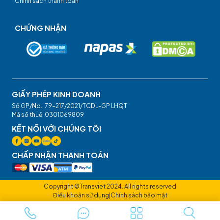
Chính sách thanh toán
CHỨNG NHẬN
GIẤY PHÉP KINH DOANH
Số GP/No.: 79-217/2021/TCDL-GP LHQT
Mã số thuế: 0301069809
KẾT NỐI VỚI CHÚNG TÔI
CHẤP NHẬN THANH TOÁN
Copyright ©Transviet 2024. All rights reserved
Điều khoản sử dụng
|
Chính sách bảo mật