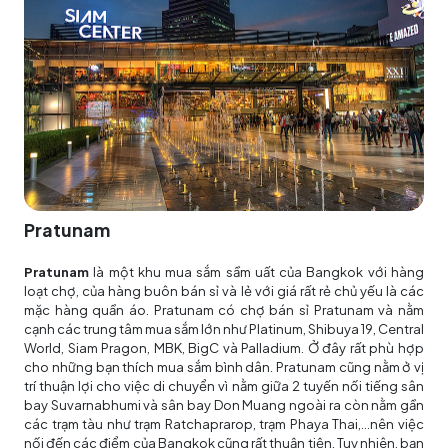
Pratunam
Pratunam
là một khu mua sắm sầm uất của Bangkok với hàng
loạt chợ, của hàng buôn bán sỉ và lẻ với giá rất rẻ chủ yếu là các
mặc hàng quần áo. Pratunam có chợ bán sỉ Pratunam và nằm
cạnh các trung tâm mua sắm lớn như Platinum, Shibuya 19, Central
World, Siam Pragon, MBK, BigC và Palladium. Ở đây rất phù hợp
cho những bạn thích mua sắm bình dân. Pratunam cũng nằm ở vị
trí thuận lợi cho việc di chuyển vì nằm giữa 2 tuyến nối tiếng sân
bay Suvarnabhumi và sân bay Don Muang ngoài ra còn nằm gần
các trạm tàu như trạm Ratchaprarop, trạm Phaya Thai,…nên việc
nối đến các điểm của Bangkok cũng rất thuận tiện. Tuy nhiên, bạn