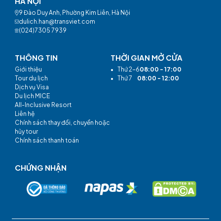
HÀ NỘI
9 Đào Duy Anh, Phường Kim Liên, Hà Nội
dulich.han@transviet.com
(024)7305 7939
THÔNG TIN
THỜI GIAN MỞ CỬA
Giới thiệu
•
Thứ 2-6
08:00 - 17:00
Tour du lịch
•
Thứ 7
08:00 - 12:00
Dịch vụ Visa
Du lịch MICE
All-Inclusive Resort
Liên hệ
Chính sách thay đổi, chuyển hoặc
hủy tour
Chính sách thanh toán
CHỨNG NHẬN