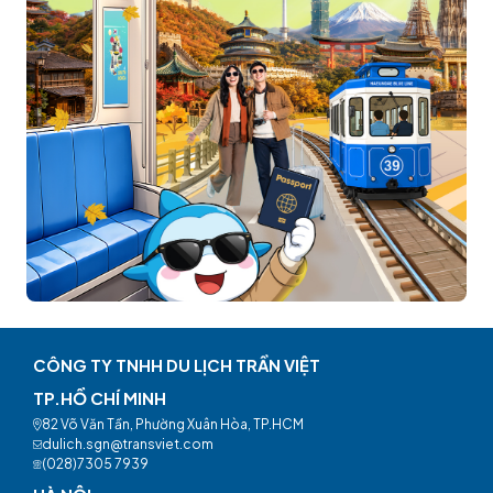
CÔNG TY TNHH DU LỊCH TRẦN VIỆT
TP.HỒ CHÍ MINH
82 Võ Văn Tần, Phường Xuân Hòa, TP.HCM
dulich.sgn@transviet.com
(028)7305 7939