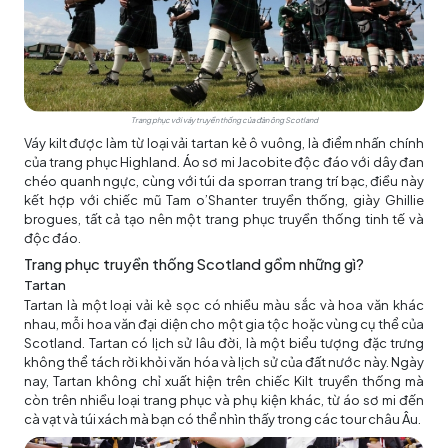
Trang phục với váy truyền thống của đàn ông Scotland
Váy kilt được làm từ loại vải tartan kẻ ô vuông, là điểm nhấn chính
của trang phục Highland. Áo sơ mi Jacobite độc đáo với dây đan
chéo quanh ngực, cùng với túi da sporran trang trí bạc, điều này
kết hợp với chiếc mũ Tam o’Shanter truyền thống, giày Ghillie
brogues, tất cả tạo nên một trang phục truyền thống tinh tế và
độc đáo.
Trang phục truyền thống Scotland gồm những gì?
Tartan
Tartan là một loại vải kẻ sọc có nhiều màu sắc và hoa văn khác
nhau, mỗi hoa văn đại diện cho một gia tộc hoặc vùng cụ thể của
Scotland. Tartan có lịch sử lâu đời, là một biểu tượng đặc trưng
không thể tách rời khỏi văn hóa và lịch sử của đất nước này. Ngày
nay, Tartan không chỉ xuất hiện trên chiếc Kilt truyền thống mà
còn trên nhiều loại trang phục và phụ kiện khác, từ áo sơ mi đến
cà vạt và túi xách mà bạn có thể nhìn thấy trong các tour châu Âu.