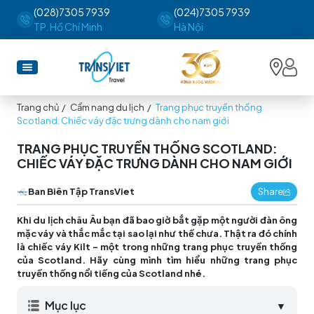
(028)7305 7939
(024)7305 7939
TP. Hồ Chí Minh
Hà Nội
Trang chủ
/
Cẩm nang du lịch
/
Trang phục truyền thống
Scotland: Chiếc váy đặc trưng dành cho nam giới
TRANG PHỤC TRUYỀN THỐNG SCOTLAND:
CHIẾC VÁY ĐẶC TRƯNG DÀNH CHO NAM GIỚI
Ban Biên Tập TransViet
Share
Khi du lịch châu Âu bạn đã bao giờ bắt gặp một người đàn ông
mặc váy và thắc mắc tại sao lại như thế chưa. Thật ra đó chính
là chiếc váy Kilt - một trong những trang phục truyền thống
của Scotland. Hãy cùng mình tìm hiểu những trang phục
truyền thống nổi tiếng của Scotland nhé.
Mục lục
▼