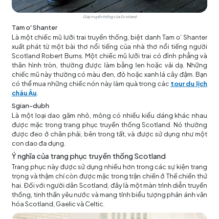
Giày truyền thống của Scotland
Tam o' Shanter
Là một chiếc mũ lưỡi trai truyền thống, biệt danh Tam o’ Shanter
xuất phát từ một bài thơ nổi tiếng của nhà thơ nổi tiếng người
Scotland Robert Burns. Một chiếc mũ lưỡi trai có đỉnh phẳng và
thân hình tròn, thường được làm bằng len hoặc vải dạ. Những
chiếc mũ này thường có màu đen, đỏ hoặc xanh lá cây đậm. Bạn
có thể mua những chiếc nón này làm quà trong các
tour du lịch
châu Âu
.
Sgian-dubh
Là một loại dao găm nhỏ, mỏng có nhiều kiểu dáng khác nhau
được mặc trong trang phục truyền thống Scotland. Nó thường
được đeo ở chân phải, bên trong tất, và được sử dụng như một
con dao đa dụng.
Ý nghĩa của trang phục truyền thống Scotland
Trang phục này được sử dụng nhiều hơn trong các sự kiện trang
trọng và thậm chí còn được mặc trong trận chiến ở Thế chiến thứ
hai. Đối với người dân Scotland, đây là một màn trình diễn truyền
thống, tinh thần yêu nước và mang tính biểu tượng phản ánh văn
hóa Scotland, Gaelic và Celtic.