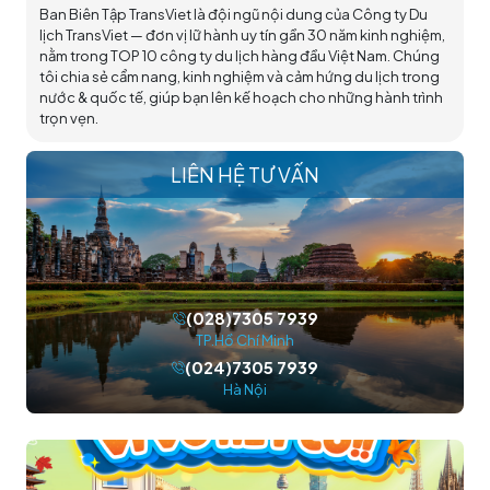
Ban Biên Tập TransViet là đội ngũ nội dung của Công ty Du
lịch TransViet — đơn vị lữ hành uy tín gần 30 năm kinh nghiệm,
nằm trong TOP 10 công ty du lịch hàng đầu Việt Nam. Chúng
tôi chia sẻ cẩm nang, kinh nghiệm và cảm hứng du lịch trong
nước & quốc tế, giúp bạn lên kế hoạch cho những hành trình
trọn vẹn.
LIÊN HỆ TƯ VẤN
(028)7305 7939
TP.Hồ Chí Minh
(024)7305 7939
Hà Nội