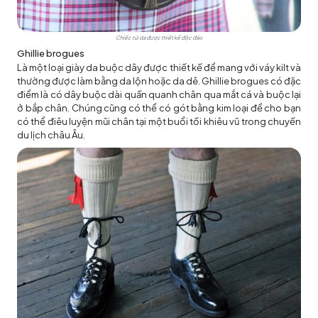
Chiếc túi da được thiết kế độc đáo
Ghillie brogues
Là một loại giày da buộc dây được thiết kế để mang với váy kilt và
thường được làm bằng da lộn hoặc da dê. Ghillie brogues có đặc
điểm là có dây buộc dài quấn quanh chân qua mắt cá và buộc lại
ở bắp chân. Chúng cũng có thể có gót bằng kim loại để cho bạn
có thể điêu luyện mũi chân tại một buổi tối khiêu vũ trong chuyến
du lịch châu Âu.