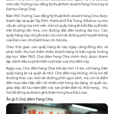
sinh viên Trường Cao đẳng Kỹ thuật Kinh doanh Feng Chia (nay là
Đại học Feng Chia).
Năm 1961, Trường Cao đẳng Kỹ thuật Kinh doanh Feng Chia được
thành lập tại quận Tây Đồn, thành phố Đài Trung. Để phục vụ nhu
cầu ăn uống của sinh viên, một số quầy hàng ăn bắt đầu xuất hiện
trên Đường Văn Hoa, con đường dẫn đến trường đại học. Các
quầy hàng này chủ yếu bán các món ăn đường phố truyền thống
của Đài Loan, như bánh bao, mì, trà sữa,...
Theo thời gian, các quầy hàng ăn này ngày càng đông đúc và
phát triển, thu hút thêm nhiều khách hàng từ bên ngoài trường
đại học. Năm 1963, Chợ đêm Feng Chia chính thức được thành
lập, đánh dấu sự phát triển vượt bậc của chợ đêm này.
Ngày nay, Chợ đêm Feng Chia trải dài hơn 1,5 km, với hàng trăm
quầy hàng ăn và quán ăn nhỏ. Chợ đêm này không chỉ là nơi để
thưởng thức các món ăn đường phố ngon lành, mà còn là điểm
đến mua sắm hấp dẫn với nhiều mặt hàng đa dạng, từ quần áo,
giày dép, đồ lưu niệm đến các sản phẩm điện tử, thời trang,... thu
hút rất đông du khách ghé thăm trong
tour Đài Loan.
Ăn gì ở Chợ đêm Feng Chia