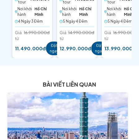
tour
tour
tour
Nơi khởi
Hồ Chí
Nơi khởi
Hồ Chí
Nơi khởi
Hồ Chí
hành
Minh
hành
Minh
hành
Minh
4 Ngày 3 Ðêm
5 Ngày 4 Ðêm
5 Ngày 4 Ðêm
Giá
16.990.000đ
Giá
14.990.000đ
Giá
16.990.000đ
từ
từ
từ
Đặt
Đặt
11.490.000đ
12.990.000đ
13.990.000đ
ngay
ngay
BÀI VIẾT LIÊN QUAN