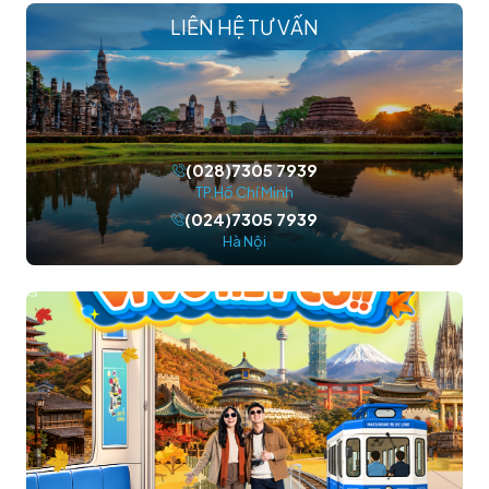
LIÊN HỆ TƯ VẤN
(028)7305 7939
TP.Hồ Chí Minh
(024)7305 7939
Hà Nội