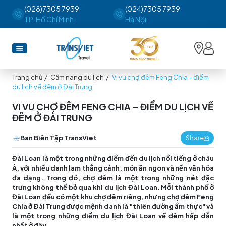
(028)7305 7939
(024)7305 7939
TP. Hồ Chí Minh
Hà Nội
Trang chủ
/
Cẩm nang du lịch
/
Vi vu chợ đêm Feng Chia – điểm
du lịch về đêm ở Đài Trung
VI VU CHỢ ĐÊM FENG CHIA – ĐIỂM DU LỊCH VỀ
ĐÊM Ở ĐÀI TRUNG
Ban Biên Tập TransViet
Share
Đài Loan là một trong những điểm đến du lịch nổi tiếng ở châu
Á, với nhiều danh lam thắng cảnh, món ăn ngon và nền văn hóa
đa dạng. Trong đó, chợ đêm là một trong những nét đặc
trưng không thể bỏ qua khi du lịch Đài Loan. Mỗi thành phố ở
Đài Loan đều có một khu chợ đêm riêng, nhưng chợ đêm Feng
Chia ở Đài Trung được mệnh danh là "thiên đường ẩm thực" và
là một trong những điểm du lịch Đài Loan về đêm hấp dẫn
nhất ở đây.