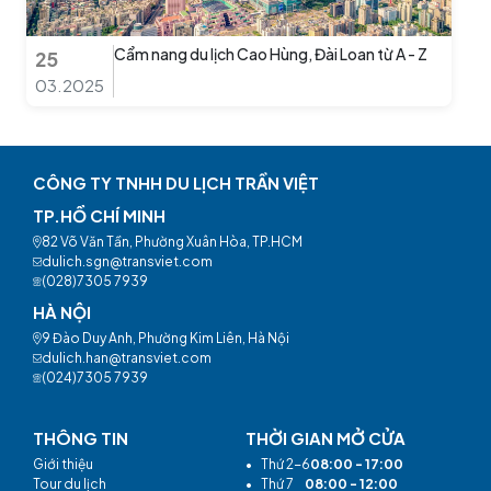
Cẩm nang du lịch Cao Hùng, Đài Loan từ A - Z
25
03.2025
CÔNG TY TNHH DU LỊCH TRẦN VIỆT
TP.HỒ CHÍ MINH
82 Võ Văn Tần, Phường Xuân Hòa, TP.HCM
dulich.sgn@transviet.com
(028)7305 7939
HÀ NỘI
9 Đào Duy Anh, Phường Kim Liên, Hà Nội
dulich.han@transviet.com
(024)7305 7939
THÔNG TIN
THỜI GIAN MỞ CỬA
Giới thiệu
•
Thứ 2-6
08:00 - 17:00
Tour du lịch
•
Thứ 7
08:00 - 12:00