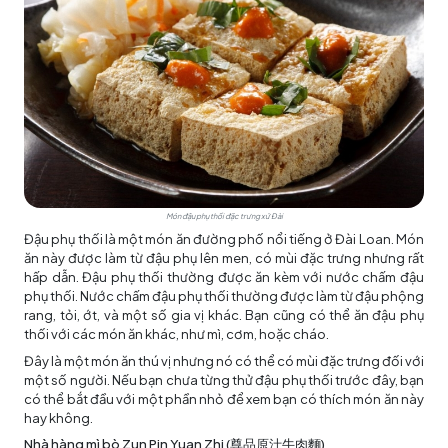
Món đậu phụ thối đặc trưng xứ Đài
Đậu phụ thối là một món ăn đường phố nổi tiếng ở Đài Loan. Món
ăn này được làm từ đậu phụ lên men, có mùi đặc trưng nhưng rất
hấp dẫn. Đậu phụ thối thường được ăn kèm với nước chấm đậu
phụ thối. Nước chấm đậu phụ thối thường được làm từ đậu phộng
rang, tỏi, ớt, và một số gia vị khác. Bạn cũng có thể ăn đậu phụ
thối với các món ăn khác, như mì, cơm, hoặc cháo.
Đây là một món ăn thú vị nhưng nó có thể có mùi đặc trưng đối với
một số người. Nếu bạn chưa từng thử đậu phụ thối trước đây, bạn
có thể bắt đầu với một phần nhỏ để xem bạn có thích món ăn này
hay không.
Nhà hàng mì bò Zun Pin Yuan Zhi (尊品原汁牛肉麵)