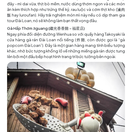
đây - mì dai vừa, thịt bò mềm, nước dùng thơm ngon và các món
ăn kèm thích hợp như trứng thế kỷ, rau luộc và cơm thịt kho (
滷肉
飯
hay luroufan). Hãy trải nghiệm món mì này nếu có dịp tham gia
tour Đài Loan
, nó sẽ không làm bạn thất vọng đâu.
Gà Hấp Thơm Jiguang (繼光香香雞 – 福星店)
Ngay phía đối diện đường Wenhua so với quầy hàng Takoyaki là
cửa hàng gà rán Đài Loan nổi tiếng (
炸雞
, còn được gọi là “gà
popcorn Đài Loan”). Đây là một gian hàng mang tính biểu tượng
khác, nhờ bức tượng khổng lồ về những miếng gà rán được tung
lên bởi một đầu bếp hoạt hình trang trí bức tường bên ngoài.