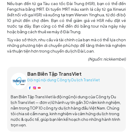
Nếu bạn đến từ ga Tàu cao tốc Đài Trung (HSR), bạn có thể đến
Fengchia bằng MRT. Đi tuyến MRT màu xanh lá cây từ ga Xinwuri
(kết nối với ga HSR) và xuống tại trạm Wenxin Yinghua, từ đó đi bộ
10 phút đến chợ đêm. Bạn có thể giảm giá vé HSR nếu đặt vé
trước tại đây. Bạn cũng có thể đến đó bằng tour nửa ngày này
hoặc bằng cách thuê xe máy ở Đài Trung.
Tùy vào sở thích, nhu cầu và tài chính của bạn mà có thể lựa chọn
những phương tiện di chuyển phù hợp để tăng thêm trải nghiệm
và thuận tiện hơn trong chuyến
du lịch Đài Loan
.
(Nguồn: nickkembel)
Ban Biên Tập TransViet
Đội ngũ nội dung Công ty Du lịch TransViet
Ban Biên Tập TransViet là đội ngũ nội dung của Công ty Du
lịch TransViet — đơn vị lữ hành uy tín gần 30 năm kinh nghiệm,
nằm trong TOP 10 công ty du lịch hàng đầu Việt Nam. Chúng
tôi chia sẻ cẩm nang, kinh nghiệm và cảm hứng du lịch trong
nước & quốc tế, giúp bạn lên kế hoạch cho những hành trình
trọn vẹn.