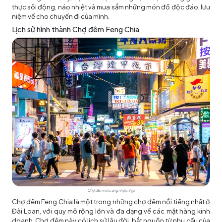
thực sôi động, náo nhiệt và mua sắm những món đồ độc đáo, lưu
niệm về cho chuyến đi của mình.
Lịch sử hình thành Chợ đêm Feng Chia
Chợ đêm vô cùng nhộn nhịp
Chợ đêm Feng Chia là một trong những chợ đêm nổi tiếng nhất ở
Đài Loan, với quy mô rộng lớn và đa dạng về các mặt hàng kinh
doanh. Chợ đêm này có lịch sử lâu đời, bắt nguồn từ nhu cầu của