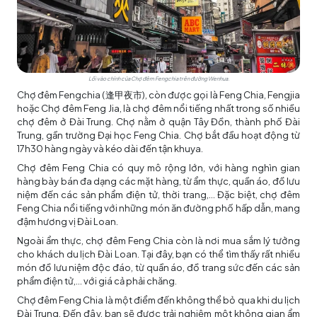
Lối vào chính của Chợ đêm Fengchia trên đường Wenhua.
Chợ đêm Fengchia (
逢甲夜市
), còn được gọi là Feng Chia, Fengjia
hoặc Chợ đêm Feng Jia, là chợ đêm nổi tiếng nhất trong số nhiều
chợ đêm ở Đài Trung. Chợ nằm ở quận Tây Đồn, thành phố Đài
Trung, gần trường Đại học Feng Chia. Chợ bắt đầu hoạt động từ
17h30 hàng ngày và kéo dài đến tận khuya.
Chợ đêm Feng Chia có quy mô rộng lớn, với hàng nghìn gian
hàng bày bán đa dạng các mặt hàng, từ ẩm thực, quần áo, đồ lưu
niệm đến các sản phẩm điện tử, thời trang,... Đặc biệt, chợ đêm
Feng Chia nổi tiếng với những món ăn đường phố hấp dẫn, mang
đậm hương vị Đài Loan.
Ngoài ẩm thực, chợ đêm Feng Chia còn là nơi mua sắm lý tưởng
cho khách
du lịch Đài Loan
. Tại đây, bạn có thể tìm thấy rất nhiều
món đồ lưu niệm độc đáo, từ quần áo, đồ trang sức đến các sản
phẩm điện tử,... với giá cả phải chăng.
Chợ đêm Feng Chia là một điểm đến không thể bỏ qua khi du lịch
Đài Trung. Đến đây, bạn sẽ được trải nghiệm một không gian ẩm