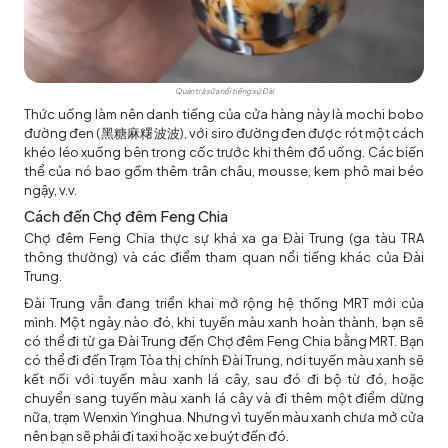
Quán trà sữa nổi tiếng xứ Đài
Thức uống làm nên danh tiếng của cửa hàng này là mochi bobo
đường đen (
黑糖麻
糬波波
), với siro đường đen được rót một cách
khéo léo xuống bên trong cốc trước khi thêm đồ uống. Các biến
thể của nó bao gồm thêm trân châu, mousse, kem phô mai béo
ngậy, v.v.
Cách đến Chợ đêm Feng Chia
Chợ đêm Feng Chia thực sự khá xa ga Đài Trung (ga tàu TRA
thông thường) và các điểm tham quan nổi tiếng khác của Đài
Trung.
Đài Trung vẫn đang triển khai mở rộng hệ thống MRT mới của
mình. Một ngày nào đó, khi tuyến màu xanh hoàn thành, bạn sẽ
có thể đi từ ga Đài Trung đến Chợ đêm Feng Chia bằng MRT. Bạn
có thể đi đến Trạm Tòa thị chính Đài Trung, nơi tuyến màu xanh sẽ
kết nối với tuyến màu xanh lá cây, sau đó đi bộ từ đó, hoặc
chuyển sang tuyến màu xanh lá cây và đi thêm một điểm dừng
nữa, trạm Wenxin Yinghua. Nhưng vì tuyến màu xanh chưa mở cửa
nên bạn sẽ phải đi taxi hoặc xe buýt đến đó.