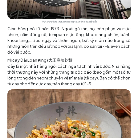
Thật khó để bỏ lỡ gian hàng này với biển hiệu hấp dẫn
Gian hàng có từ năm 1973. Ngoài gà rán, họ còn phục vụ mực
chiên, nấm đông cô, tempura mực ống, khoai lang chiên, bánh
khoai lang,... Béo ngậy và thơm ngon, bất kỳ món nào trong số
những món trên đều rất hợp với bia lạnh, có sẵn tại 7-Eleven cách
đó vài bước.
Mì cay Đài Loan King (大王麻辣乾麵)
Đây là một nhà hàng ngồi cách ngã tư chính vài bước. Nhà hàng
thời thượng này với những trang trí độc đáo (bao gồm một số từ
lóng trong đèn neon) chuyên về mì mala (tê cay). Bạn có thể chọn
từ cay nhẹ đến cực cay, trên thang cay từ 1–5.