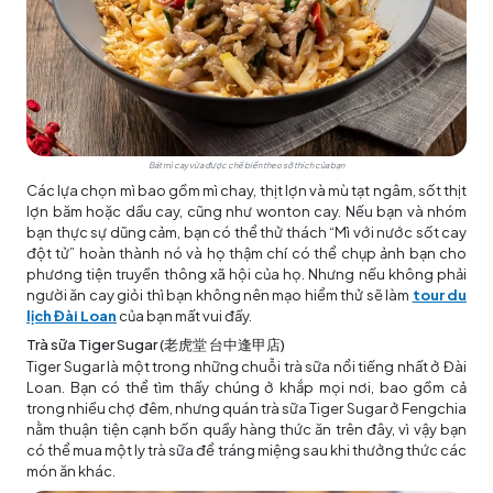
Bát mì cay vừa được chế biến theo sở thích của bạn
Các lựa chọn mì bao gồm mì chay, thịt lợn và mù tạt ngâm, sốt thịt
lợn băm hoặc dầu cay, cũng như wonton cay. Nếu bạn và nhóm
bạn thực sự dũng cảm, bạn có thể thử thách “Mì với nước sốt cay
đột tử” hoàn thành nó và họ thậm chí có thể chụp ảnh bạn cho
phương tiện truyền thông xã hội của họ. Nhưng nếu không phải
người ăn cay giỏi thì bạn không nên mạo hiểm thử sẽ làm
tour du
lịch Đài Loan
của bạn mất vui đấy.
Trà sữa Tiger Sugar (老虎堂 台中逢甲店)
Tiger Sugar là một trong những chuỗi trà sữa nổi tiếng nhất ở Đài
Loan. Bạn có thể tìm thấy chúng ở khắp mọi nơi, bao gồm cả
trong nhiều chợ đêm, nhưng quán trà sữa Tiger Sugar ở Fengchia
nằm thuận tiện cạnh bốn quầy hàng thức ăn trên đây, vì vậy bạn
có thể mua một ly trà sữa để tráng miệng sau khi thưởng thức các
món ăn khác.