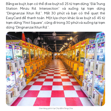
Bằng xe buýt, bạn có thể đi xe buýt số 25 từ trạm dừng “Đài Trung
Station Minzu Rd. Intersection” và xuống tại trạm dừng
“Dingnanzai Xitun Rd.”. Mất 30 phút và bạn có thể quẹt thẻ
EasyCard để thanh toán. Một lựa chọn khác là xe buýt số 45 từ
trạm dừng “First Square”, cũng đi trong 30 phút và xuống tại trạm
dừng “Dingnanzai Xitun Rd.”.
Gian hàng giải trí tại Chợ đêm Feng Chia