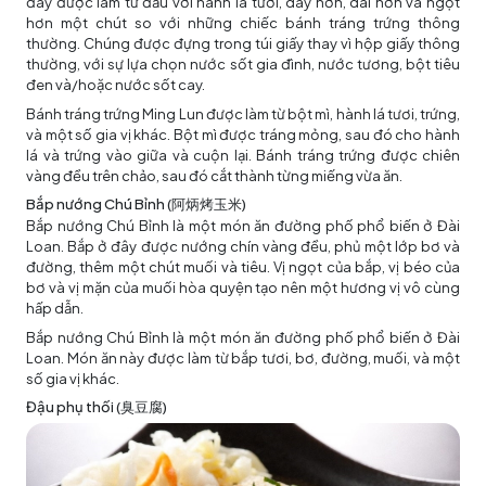
đây được làm từ đầu với hành lá tươi, dày hơn, dai hơn và ngọt
hơn một chút so với những chiếc bánh tráng trứng thông
thường. Chúng được đựng trong túi giấy thay vì hộp giấy thông
thường, với sự lựa chọn nước sốt gia đình, nước tương, bột tiêu
đen và/hoặc nước sốt cay.
Bánh tráng trứng Ming Lun được làm từ bột mì, hành lá tươi, trứng,
và một số gia vị khác. Bột mì được tráng mỏng, sau đó cho hành
lá và trứng vào giữa và cuộn lại. Bánh tráng trứng được chiên
vàng đều trên chảo, sau đó cắt thành từng miếng vừa ăn.
Bắp nướng Chú Bỉnh (阿炳烤玉米)
Bắp nướng Chú Bỉnh là một món ăn đường phố phổ biến ở Đài
Loan. Bắp ở đây được nướng chín vàng đều, phủ một lớp bơ và
đường, thêm một chút muối và tiêu. Vị ngọt của bắp, vị béo của
bơ và vị mặn của muối hòa quyện tạo nên một hương vị vô cùng
hấp dẫn.
Bắp nướng Chú Bỉnh là một món ăn đường phố phổ biến ở Đài
Loan. Món ăn này được làm từ bắp tươi, bơ, đường, muối, và một
số gia vị khác.
Đậu phụ thối (臭豆腐)