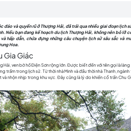
vẻ đặc biệt của mình. Nếu bạn đang kế hoạch du lịch
 này đầy sức quyến rũ và hấp dẫn, chứa đựng những c
à kiến trúc truyền thống Trung Hoa.
 Quốc độc đáo và quyến rũ ở Thượng Hải, đã trải qua nhi
iệt của mình. Nếu bạn đang kế hoạch du lịch Thượng Hải
 quyến rũ và hấp dẫn, chứa đựng những câu chuyện lịch
ền thống Trung Hoa.
ấn Chu Gia Giác
ủa Thượng Hải, ven bờ hồ Điện Sơn rộng lớn. Được biết đến
a nhiều thăng trầm trong lịch sử. Từ thời nhà Minh và đầu t
sự sầm uất và nhộn nhịp trong khu vực. Đây cũng là lý do