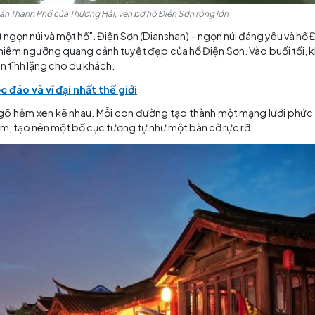
c nằm tại quận Thanh Phố của Thượng Hải, ven bờ hồ Điện Sơn rộng 
c biệt: "một ngọn núi và một hồ". Điện Sơn (Dianshan) - ngọ
c
có thể chiêm ngưỡng quang cảnh tuyệt đẹp của hồ Điện 
ra không gian tĩnh lặng cho du khách.
n hóa độc đáo và vĩ đại nhất thế giới
ới hơn 26 ngõ hẻm xen kẽ nhau. Mỗi con đường tạo thành 