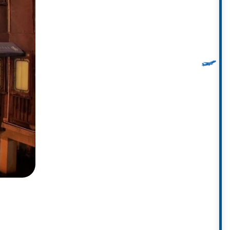
rực rỡ.