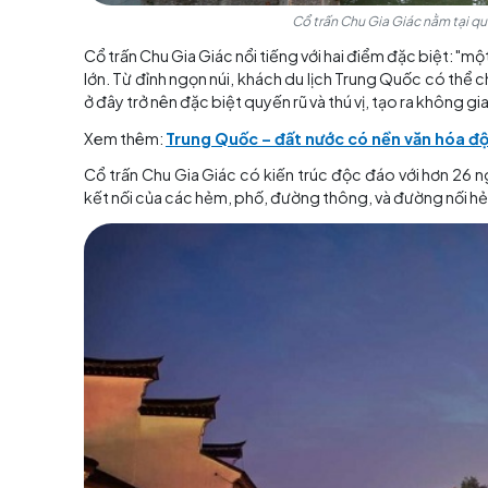
Cổ trấn Chu Gia Giá
Cổ trấn Chu Gia Giác nổi tiếng với hai điểm đặ
lớn. Từ đỉnh ngọn núi, khách
du lịch Trung Quố
ở đây trở nên đặc biệt quyến rũ và thú vị, tạo 
Xem thêm:
Trung Quốc – đất nước có nền vă
Cổ trấn Chu Gia Giác có kiến trúc độc đáo v