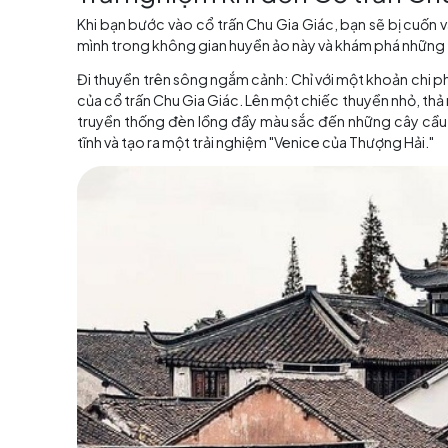
Đường Bắc Đại (Nhất Đường): Đường Bắc Đại, m
Báo Quốc Tự (Nhất Tự): Báo Quốc Tự là một ngô
Miếu Thành Hoàng (Nhất Miếu): Miếu Thành Hoàng
Phòng Lớn Tịch Thị (Nhất Sảnh): Phòng Lớn Tịch
Nhà Tưởng Niệm Vương Sưởng (Nhất Quán): Nhà
quan trọng trong lịch sử vùng đất này.
Khóa Trực Viên và Chu Khê Viên (Nhị Viên): Hai
Tam Vịnh: Bao gồm vịnh Tam Dương, vịnh Kiều Tử
Nhị Thập Lục Lộng: Với 26 ngõ phố độc đáo.
Ngoài ra, Chu Gia Giác còn có những xưởng th
bạch đàn tài tình, ghế mây êm ái và thùng gỗ
tuyệt vời của quá trình chế tác thủ công, khi
làm kỷ niệm để lưu giữ những hơi thở của Chu G