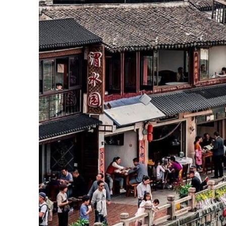
Trải nghiệm khi đến Cổ tr
Khi bạn bước vào cổ trấn Chu Gia Giác, bạn sẽ
mình trong không gian huyền ảo này và khám ph
Đi thuyền trên sông ngắm cảnh: Chỉ với một k
của cổ trấn Chu Gia Giác. Lên một chiếc thuyề
truyền thống đèn lồng đầy màu sắc đến nhữn
tĩnh và tạo ra một trải nghiệm "Venice của Thư