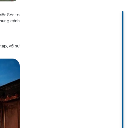
lớn
n núi đáng yêu và hồ Điện Sơn to
Sơn. Vào buổi tối, khung cảnh
một mạng lưới phức tạp, với sự