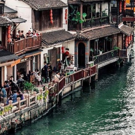
ấn Chu Gia Giác
 bị cuốn vào vẻ đẹp tuyệt vời và không gian cổ kính của 
á những trải nghiệm thú vị dưới đây:
hoản chi phí nhỏ, khách
tour du lịch Trung Quốc
có thể t
n nhỏ, thả mình trong không gian đặc biệt của thị trấn này
g cây cầu kết nối các ngõ phố. Đây là cách tuyệt vời đ
ợng Hải."