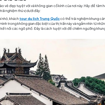
ột con phố lịch sử, sầm uất, thể hiện sự độc đáo và đẳng
i đền độc nhất vô nhị, mang trong mình những giá trị văn
 nơi thờ cúng và tôn vinh các vị thần linh vùng đất này.
 Thị nổi tiếng với âm thanh tuyệt vời và những buổi biểu d
 tưởng niệm Vương Sưởng, một công trình kiến trúc đặc 
 vườn xanh tuyệt đẹp, là điểm dừng chân yên bình giữa sự hố
, và vịnh Di Đà.
ủ công truyền thống hiếm có, sản xuất các tác phẩm độc 
 chắc chắn. Những nghệ nhân tại đây mang đến cho du khá
 mọi chi tiết được chăm chút một cách tỉ mỉ và tinh tế. 
ia Giác.