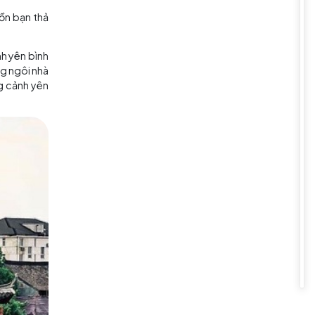
 cấp của khu phố.
 hóa sâu sắc.
iễn nghệ thuật độc đáo.
biệt, vinh danh một danh nhân
i hả của khu phố.
đáo như giỏ tre tinh xảo, hàng
ch
tour Trung Quốc
trải nghiệm
Đừng quên mua một số món đồ này