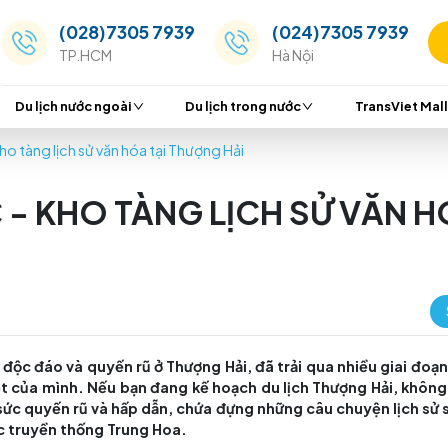
(028)7305 7939
(024
TP.HCM
Hà Nộ
Du lịch nước ngoài
Du lịch trong nước
a Giác - Kho tàng lịch sử văn hóa tại Thượng Hải
GIÁC - KHO TÀNG LỊCH 
ung Quốc độc đáo và quyến rũ ở Thượng Hải, đã trải qu