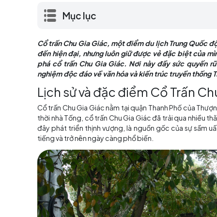
xa xưa đến hiện đại, nhưng luôn giữ được 
cơ hội khám phá cổ trấn Chu Gia Giác. Nơi
mang lại trải nghiệm độc đáo về văn hóa v
Mục lục
Cổ trấn Chu Gia Giác, một điểm du lịch Trung
đến hiện đại, nhưng luôn giữ được vẻ đặc b
phá cổ trấn Chu Gia Giác. Nơi này đầy sức
nghiệm độc đáo về văn hóa và kiến trúc truy
Lịch sử và đặc điểm Cổ Tr
Cổ trấn Chu Gia Giác nằm tại quận Thanh Phố c
thời nhà Tống, cổ trấn Chu Gia Giác đã trải qu
đây phát triển thịnh vượng, là nguồn gốc của 
tiếng và trở nên ngày càng phổ biến.