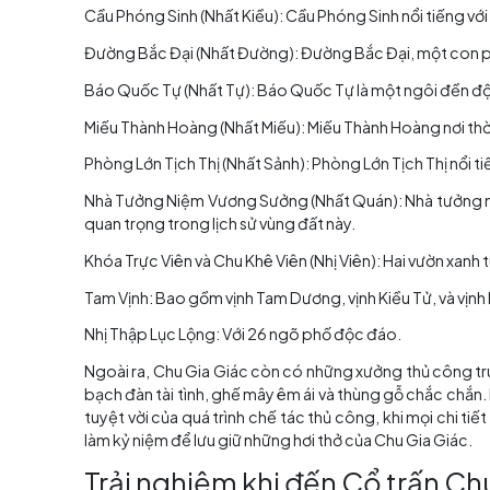
Có gì tại Cổ trấn Chu Gia
Cổ trấn Chu Gia Giác có những điểm thu hút đ
Cầu Phóng Sinh (Nhất Kiều): Cầu Phóng Sinh nổi