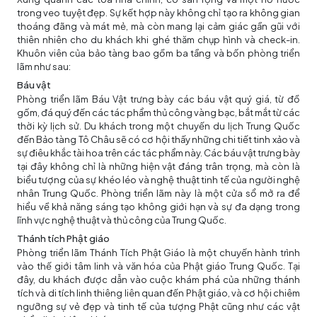
trong veo tuyệt đẹp. Sự kết hợp này không chỉ tạo ra không gian
thoáng đãng và mát mẻ, mà còn mang lại cảm giác gần gũi với
thiên nhiên cho du khách khi ghé thăm chụp hình và check-in.
Khuôn viên của bảo tàng bao gồm ba tầng và bốn phòng triển
lãm như sau:
Báu vật
Phòng triển lãm Báu Vật trưng bày các báu vật quý giá, từ đồ
gốm, đá quý đến các tác phẩm thủ công vàng bạc, bắt mắt từ các
thời kỳ lịch sử. Du khách trong một
chuyến du lịch Trung Quốc
đến Bảo tàng Tô Châu sẽ có cơ hội thấy những chi tiết tinh xảo và
sự điêu khắc tài hoa trên các tác phẩm này. Các báu vật trưng bày
tại đây không chỉ là những hiện vật đáng trân trọng, mà còn là
biểu tượng của sự khéo léo và nghệ thuật tinh tế của người nghệ
nhân Trung Quốc. Phòng triển lãm này là một cửa sổ mở ra để
hiểu về khả năng sáng tạo không giới hạn và sự đa dạng trong
lĩnh vực nghệ thuật và thủ công của Trung Quốc.
Thánh tích Phật giáo
Phòng triển lãm Thánh Tích Phật Giáo là một chuyến hành trình
vào thế giới tâm linh và văn hóa của Phật giáo Trung Quốc. Tại
đây, du khách được dẫn vào cuộc khám phá của những thánh
tích và di tích linh thiêng liên quan đến Phật giáo, và cơ hội chiêm
ngưỡng sự vẻ đẹp và tinh tế của tượng Phật cũng như các vật