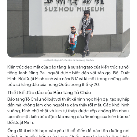
Du khách chụp ảnh checkin tại Bảo tàng Tô Châu
Kiến trúc đẹp mắt của bảo tàng là sự sáng tạo của kiến trúc sư nổi
tiếng Ieoh Ming Pei, người được biết đến với tên gọi Bối Duật
Minh. Bối Duật Minh sinh vào năm 1917 và là một trong những kiến
trúc sư hàng đầu của Trung Quốc trong thế kỷ 20.
Thiết kế độc đáo của Bảo tàng Tô Châu
Bảo tàng Tô Châu nổi bật với thiết kế hình học hiện đại, tạo sự hấp
dẫn mà không làm cho người ta cảm thấy rối mắt. Các khối hình
vuông, hình chữ nhật và kim tự tháp được xếp chồng lên nhau,
tạo nên một kiến trúc độc đáo mang dấu ấn riêng của kiến trúc sư
Bối Duật Minh.
Ông đã tỉ mỉ kết hợp các yếu tố cổ điển để bảo tồn đường nét
kiến trúc truyền thống của Trung Quốc trong toàn bộ công trình.