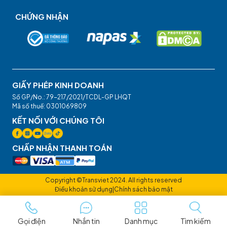
CHỨNG NHẬN
GIẤY PHÉP KINH DOANH
Số GP/No.: 79-217/2021/TCDL-GP LHQT
Mã số thuế: 0301069809
KẾT NỐI VỚI CHÚNG TÔI
CHẤP NHẬN THANH TOÁN
Copyright ©Transviet 2024. All rights reserved
Điều khoản sử dụng
|
Chính sách bảo mật
Gọi điện
Nhắn tin
Danh mục
Tìm kiếm