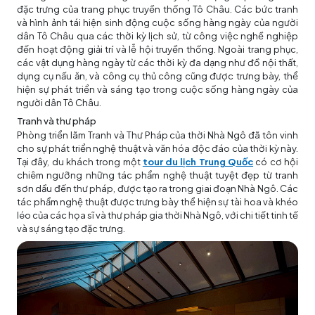
đặc trưng của trang phục truyền thống Tô Châu. Các bức tranh
và hình ảnh tái hiện sinh động cuộc sống hàng ngày của người
dân Tô Châu qua các thời kỳ lịch sử, từ công việc nghề nghiệp
đến hoạt động giải trí và lễ hội truyền thống. Ngoài trang phục,
các vật dụng hàng ngày từ các thời kỳ đa dạng như đồ nội thất,
dụng cụ nấu ăn, và công cụ thủ công cũng được trưng bày, thể
hiện sự phát triển và sáng tạo trong cuộc sống hàng ngày của
người dân Tô Châu.
Tranh và thư pháp
Phòng triển lãm Tranh và Thư Pháp của thời Nhà Ngô đã tôn vinh
cho sự phát triển nghệ thuật và văn hóa độc đáo của thời kỳ này.
Tại đây, du khách trong một
tour du lịch Trung Quốc
có cơ hội
chiêm ngưỡng những tác phẩm nghệ thuật tuyệt đẹp từ tranh
sơn dầu đến thư pháp, được tạo ra trong giai đoạn Nhà Ngô. Các
tác phẩm nghệ thuật được trưng bày thể hiện sự tài hoa và khéo
léo của các họa sĩ và thư pháp gia thời Nhà Ngô, với chi tiết tinh tế
và sự sáng tạo đặc trưng.