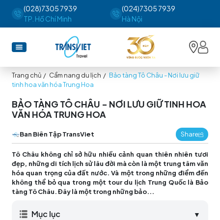
(028)7305 7939
(024)7305 7939
TP. Hồ Chí Minh
Hà Nội
Trang chủ
/
Cẩm nang du lịch
/
Bảo tàng Tô Châu - Nơi lưu giữ
tinh hoa văn hóa Trung Hoa
BẢO TÀNG TÔ CHÂU - NƠI LƯU GIỮ TINH HOA
VĂN HÓA TRUNG HOA
Ban Biên Tập TransViet
Share
Tô Châu không chỉ sở hữu nhiều cảnh quan thiên nhiên tươi
đẹp, những di tích lịch sử lâu đời mà còn là một trung tâm văn
hóa quan trọng của đất nước. Và một trong những điểm đến
không thể bỏ qua trong một tour du lịch Trung Quốc là Bảo
tàng Tô Châu. Đây là một trong những bảo...
Mục lục
▼