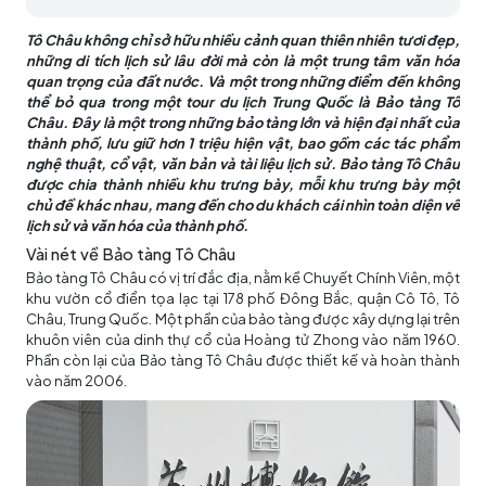
Tô Châu không chỉ sở hữu nhiều cảnh quan thiên nhiên tươi đẹp,
những di tích lịch sử lâu đời mà còn là một trung tâm văn hóa
quan trọng của đất nước. Và một trong những điểm đến không
thể bỏ qua trong một tour du lịch Trung Quốc là Bảo tàng Tô
Châu. Đây là một trong những bảo tàng lớn và hiện đại nhất của
thành phố, lưu giữ hơn 1 triệu hiện vật, bao gồm các tác phẩm
nghệ thuật, cổ vật, văn bản và tài liệu lịch sử. Bảo tàng Tô Châu
được chia thành nhiều khu trưng bày, mỗi khu trưng bày một
chủ đề khác nhau, mang đến cho du khách cái nhìn toàn diện về
lịch sử và văn hóa của thành phố.
Vài nét về Bảo tàng Tô Châu
Bảo tàng Tô Châu có vị trí đắc địa, nằm kề Chuyết Chính Viên, một
khu vườn cổ điển tọa lạc tại 178 phố Đông Bắc, quận Cô Tô, Tô
Châu, Trung Quốc. Một phần của bảo tàng được xây dựng lại trên
khuôn viên của dinh thự cổ của Hoàng tử Zhong vào năm 1960.
Phần còn lại của Bảo tàng Tô Châu được thiết kế và hoàn thành
vào năm 2006.