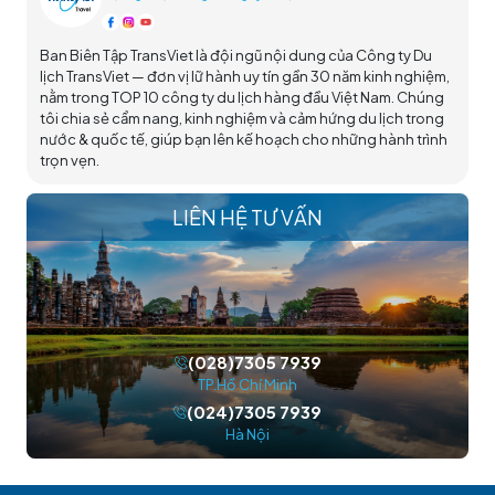
Ban Biên Tập TransViet là đội ngũ nội dung của Công ty Du
lịch TransViet — đơn vị lữ hành uy tín gần 30 năm kinh nghiệm,
nằm trong TOP 10 công ty du lịch hàng đầu Việt Nam. Chúng
tôi chia sẻ cẩm nang, kinh nghiệm và cảm hứng du lịch trong
nước & quốc tế, giúp bạn lên kế hoạch cho những hành trình
trọn vẹn.
LIÊN HỆ TƯ VẤN
(028)7305 7939
TP.Hồ Chí Minh
(024)7305 7939
Hà Nội