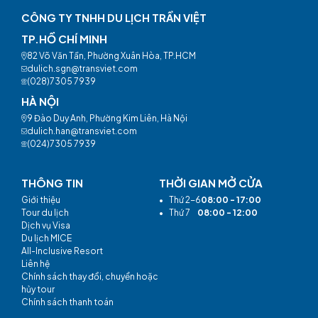
CÔNG TY TNHH DU LỊCH TRẦN VIỆT
TP.HỒ CHÍ MINH
82 Võ Văn Tần, Phường Xuân Hòa, TP.HCM
dulich.sgn@transviet.com
(028)7305 7939
HÀ NỘI
9 Đào Duy Anh, Phường Kim Liên, Hà Nội
dulich.han@transviet.com
(024)7305 7939
THÔNG TIN
THỜI GIAN MỞ CỬA
Giới thiệu
•
Thứ 2-6
08:00 - 17:00
Tour du lịch
•
Thứ 7
08:00 - 12:00
Dịch vụ Visa
Du lịch MICE
All-Inclusive Resort
Liên hệ
Chính sách thay đổi, chuyển hoặc
hủy tour
Chính sách thanh toán