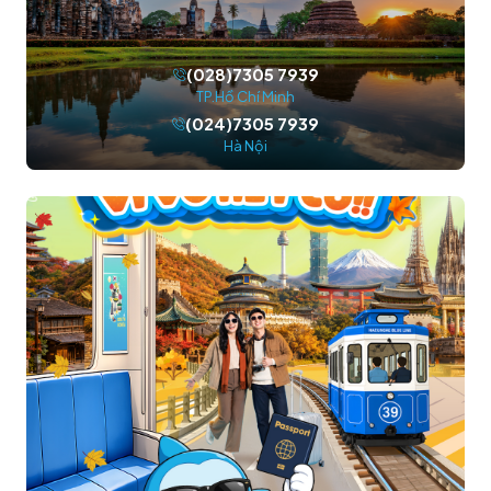
(028)7305 7939
TP.Hồ Chí Minh
(024)7305 7939
Hà Nội