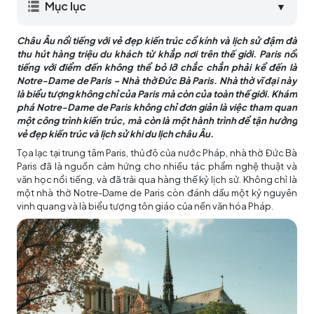
Mục lục
▼
Châu Âu nổi tiếng với vẻ đẹp kiến trúc cổ kính và lịch sử đậm đà
thu hút hàng triệu du khách từ khắp nơi trên thế giới. Paris nổi
tiếng với điểm đến không thể bỏ lỡ chắc chắn phải kể đến là
Notre-Dame de Paris – Nhà thờ Đức Bà Paris. Nhà thờ vĩ đại này
là biểu tượng không chỉ của Paris mà còn của toàn thế giới. Khám
phá Notre-Dame de Paris không chỉ đơn giản là việc tham quan
một công trình kiến trúc, mà còn là một hành trình để tận hưởng
vẻ đẹp kiến trúc và lịch sử khi du lịch châu Âu.
Tọa lạc tại trung tâm Paris, thủ đô của nước Pháp, nhà thờ Đức Bà
Paris đã là nguồn cảm hứng cho nhiều tác phẩm nghệ thuật và
văn học nổi tiếng, và đã trải qua hàng thế kỷ lịch sử. Không chỉ là
một nhà thờ Notre-Dame de Paris còn đánh dấu một kỷ nguyên
vinh quang và là biểu tượng tôn giáo của nền văn hóa Pháp.