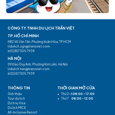
CÔNG TY TNHH DU LỊCH TRẦN VIỆT
TP.HỒ CHÍ MINH
82 Võ Văn Tần, Phường Xuân Hòa, TP.HCM
dulich.sgn@transviet.com
(028)7305 7939
HÀ NỘI
9 Đào Duy Anh, Phường Kim Liên, Hà Nội
dulich.han@transviet.com
(024)7305 7939
THÔNG TIN
THỜI GIAN MỞ CỬA
Giới thiệu
•
Thứ 2-6
08:00 - 17:00
Tour du lịch
•
Thứ 7
08:00 - 12:00
Dịch vụ Visa
Du lịch MICE
All-Inclusive Resort