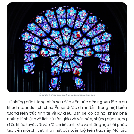
Ô cửa kính nhiều màu đặc trưng của kiến trúc Trung cổ
Từ những bức tường phía sau đến kiến trúc bên ngoài độc lạ du
khách
tour du lịch châu Âu
sẽ được chìm đắm trong một biểu
tượng kiến trúc tinh tế và kỳ diệu. Bạn sẽ có cơ hội khám phá
những hình ảnh về lịch sử tôn giáo và văn hóa, những bức tượng
điêu khắc tuyệt vời với độ chi tiết tinh xảo và những họa tiết phức
tạp trên mỗi chi tiết nhỏ nhất của toàn bộ kiến trúc này. Mỗi tác