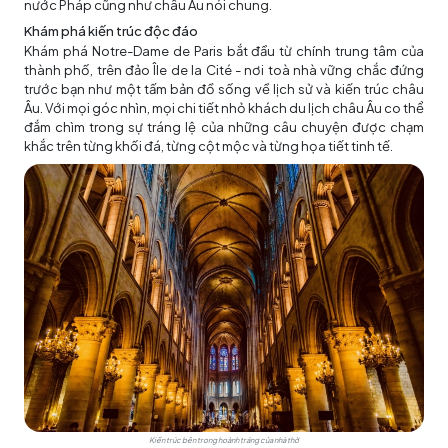
nước Pháp cũng như châu Âu nói chung.
Khám phá kiến trúc độc đáo
Khám phá Notre-Dame de Paris bắt đầu từ chính trung tâm của
thành phố, trên đảo Île de la Cité - nơi toà nhà vững chắc đứng
trước bạn như một tấm bản đồ sống về lịch sử và kiến trúc châu
Âu. Với mọi góc nhìn, mọi chi tiết nhỏ khách
du lịch châu Âu
co thể
đắm chìm trong sự tráng lệ của những câu chuyện được chạm
khắc trên từng khối đá, từng cột mộc và từng họa tiết tinh tế.
Kiến trúc bên trong hoành tráng của nhà thờ