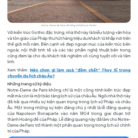
Notre-Dame de Paris nổi tiếng với kiến trúc Gothic
Với kiến trúc Gothic đặc trưng, nhà thờ này là biểu tượng văn hóa
và tôn giáo của Pháp thu hút hàng triệu du khách từ khắp nơi trên
thế giới mỗi năm. Bên cạnh vẻ đẹp ngoạn mục của kiến trúc bên
ngoài, nội thất tinh tế và các tác phẩm nghệ thuật bên trong
cũng đem lại cho du khách trải nghiệm vô cùng tuyệt vời và tâm
linh.
Xem thêm:
Nên chọn gì làm quà “đậm chất” Thụy Sĩ trong
chuyến du lịch châu Âu?
Những trang sử kỳ diệu
Notre-Dame de Paris không chỉ là một công trình kiến trúc đẹp
mắt mà còn là một bảo tàng lịch sử của châu Âu. Ngôi nhà thờ này
đã trải qua nhiều sự kiện quan trọng trong lịch sử Pháp và châu
Âu. Một trong những sự kiện đáng chú ý nhất là lễ đăng quang
của Napoleon Bonaparte vào năm 1804 trong giai đoạn trở
thành Hoàng đế của Pháp. Lễ đăng quang này đã làm cho Notre-
Dame de Paris trở thành một phần quan trọng trong lịch sử chính
trị của Pháp.