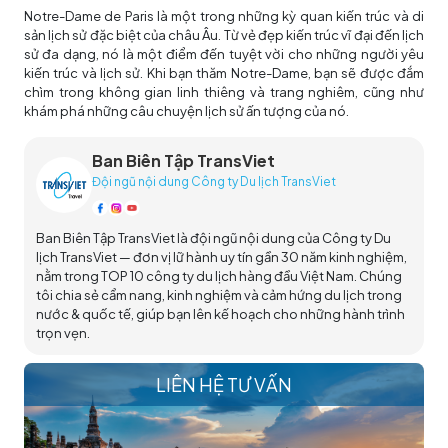
Notre-Dame de Paris là một trong những kỳ quan kiến trúc và di
sản lịch sử đặc biệt của châu Âu. Từ vẻ đẹp kiến trúc vĩ đại đến lịch
sử đa dạng, nó là một điểm đến tuyệt vời cho những người yêu
kiến trúc và lịch sử. Khi bạn thăm Notre-Dame, bạn sẽ được đắm
chìm trong không gian linh thiêng và trang nghiêm, cũng như
khám phá những câu chuyện lịch sử ấn tượng của nó.
Ban Biên Tập TransViet
Đội ngũ nội dung Công ty Du lịch TransViet
Ban Biên Tập TransViet là đội ngũ nội dung của Công ty Du
lịch TransViet — đơn vị lữ hành uy tín gần 30 năm kinh nghiệm,
nằm trong TOP 10 công ty du lịch hàng đầu Việt Nam. Chúng
tôi chia sẻ cẩm nang, kinh nghiệm và cảm hứng du lịch trong
nước & quốc tế, giúp bạn lên kế hoạch cho những hành trình
trọn vẹn.
LIÊN HỆ TƯ VẤN