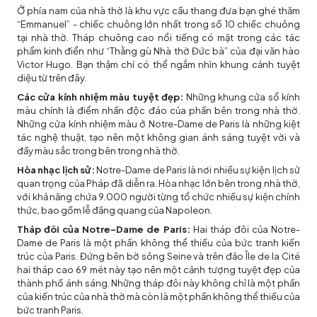
Ở phía nam của nhà thờ là khu vực cầu thang đưa bạn ghé thăm
“Emmanuel” - chiếc chuông lớn nhất trong số 10 chiếc chuông
tại nhà thờ. Tháp chuông cao nổi tiếng có mặt trong các tác
phẩm kinh điển như “Thằng gù Nhà thờ Đức bà” của đại văn hào
Victor Hugo. Bạn thậm chí có thể ngắm nhìn khung cảnh tuyệt
diệu từ trên đây.
Các cửa kính nhiệm màu tuyệt đẹp:
Những khung cửa sổ kính
màu chính là điểm nhấn độc đáo của phần bên trong nhà thờ.
Những cửa kính nhiệm màu ở Notre-Dame de Paris là những kiệt
tác nghệ thuật, tạo nên một không gian ánh sáng tuyệt vời và
đầy màu sắc trong bên trong nhà thờ.
Hòa nhạc lịch sử:
Notre-Dame de Paris là nơi nhiều sự kiện lịch sử
quan trọng của Pháp đã diễn ra. Hòa nhạc lớn bên trong nhà thờ,
với khả năng chứa 9.000 người từng tổ chức nhiều sự kiện chính
thức, bao gồm lễ đăng quang của Napoleon.
Tháp đôi của Notre-Dame de Paris:
Hai tháp đôi của Notre-
Dame de Paris là một phần không thể thiếu của bức tranh kiến
trúc của Paris. Đứng bên bờ sông Seine và trên đảo Île de la Cité
hai tháp cao 69 mét này tạo nên một cảnh tượng tuyệt đẹp của
thành phố ánh sáng. Những tháp đôi này không chỉ là một phần
của kiến trúc của nhà thờ mà còn là một phần không thể thiếu của
bức tranh Paris.