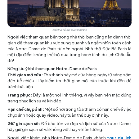
Kiến trúc nổi bật giữa lòng Paris
Ngoài việc tham quan bên trong nhà thờ, bạn cũng nên dành thời
gian để tham quan khu vực xung quanh và ngắm nhìn toàn cảnh
của Notre-Dame de Paris từ bên ngoài. Nhà thờ Đức Bà Paris là
một địa điểm không thể bỏ qua trong hành trình
du lịch Châu Âu
đó!
Nững lưu ý khi tham quan Notre-Dame de Paris
Thời gian mở cửa:
Tòa thánh này mở cửa hàng ngày từ sáng sớm
đến trễ chiều. Hãy kiểm tra thời gian mở cửa trước khi đến để
tránh bất tiện.
Trang phục:
Đây là một nơi linh thiêng, vì vậy bạn nên mặc đúng
trang phục lịch sự và kín đáo.
Hạn chế chụp ảnh:
Một số nơi trong tòa thánh có hạn chế về việc
chụp ảnh hoặc quay video, hãy tuân thủ quy định này.
Giữ gìn sạch sẽ:
Để bảo tồn vẻ đẹp và lịch sử của Notre-Dame,
hãy giữ gìn sạch sẽ và không viết hay vẽ lên tường.
Ngoài việc khám phá Notre-Dame de Paris khách
tour du lịch