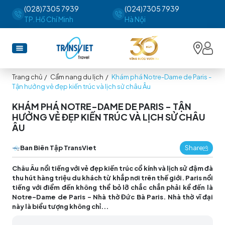
(028)7305 7939
(024)7305 7939
TP. Hồ Chí Minh
Hà Nội
Trang chủ
/
Cẩm nang du lịch
/
Khám phá Notre-Dame de Paris -
Tận hưởng vẻ đẹp kiến trúc và lịch sử châu Âu
KHÁM PHÁ NOTRE-DAME DE PARIS - TẬN
HƯỞNG VẺ ĐẸP KIẾN TRÚC VÀ LỊCH SỬ CHÂU
ÂU
Ban Biên Tập TransViet
Share
Châu Âu nổi tiếng với vẻ đẹp kiến trúc cổ kính và lịch sử đậm đà
thu hút hàng triệu du khách từ khắp nơi trên thế giới. Paris nổi
tiếng với điểm đến không thể bỏ lỡ chắc chắn phải kể đến là
Notre-Dame de Paris – Nhà thờ Đức Bà Paris. Nhà thờ vĩ đại
này là biểu tượng không chỉ...