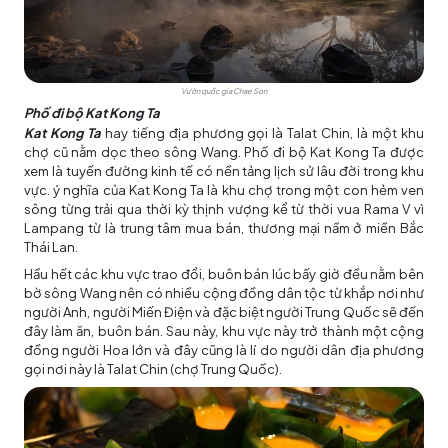
Vườn quốc gia Chae Son
Phố đi bộ Kat Kong Ta
Kat Kong Ta
hay tiếng địa phương gọi là Talat Chin, là một khu
chợ cũ nằm dọc theo sông Wang. Phố đi bộ Kat Kong Ta được
xem là tuyến đường kinh tế có nền tảng lịch sử lâu đời trong khu
vực. ý nghĩa của Kat Kong Ta là khu chợ trong một con hẻm ven
sông từng trải qua thời kỳ thịnh vượng kể từ thời vua Rama V vì
Lampang từ là trung tâm mua bán, thương mại nầm ở miền Bắc
Thái Lan.
Hầu hết các khu vực trao đổi, buôn bán lúc bấy giờ đều nằm bên
bờ sông Wang nên có nhiều cộng đồng dân tộc từ khắp nơi như
người Anh, người Miến Điện và đặc biệt người Trung Quốc sẽ đến
đây làm ăn, buôn bán. Sau này, khu vực này trở thành một cộng
đồng người Hoa lớn và đây cũng là lí do người dân địa phương
gọi nơi này là Talat Chin (chợ Trung Quốc).