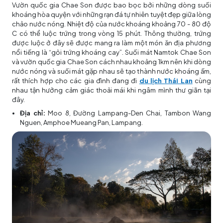
Vườn quốc gia Chae Son được bao bọc bởi những dòng suối
khoáng hòa quyện với những rạn đá tự nhiên tuyệt đẹp giữa lòng
chảo nước nóng. Nhiệt độ của nước khoáng khoảng 70 - 80 độ
C có thể luộc trứng trong vòng 15 phút. Thông thường, trứng
được luộc ở đây sẽ được mang ra làm một món ăn địa phương
nổi tiếng là “gỏi trứng khoáng cay”. Suối mát Namtok Chae Son
và vườn quốc gia Chae Son cách nhau khoảng 1km nên khi dòng
nước nóng và suối mát gặp nhau sẽ tạo thành nước khoáng ấm,
rất thích hợp cho các gia đình đang đi
du lịch Thái Lan
cùng
nhau tận hưởng cảm giác thoải mái khi ngâm mình thư giãn tại
đây.
Địa chỉ:
Moo 8, Đường Lampang-Den Chai, Tambon Wang
Nguen, Amphoe Mueang Pan, Lampang.