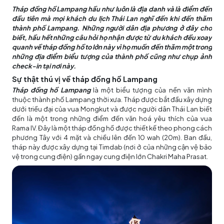
Tháp đồng hồ Lampang hầu như luôn là địa danh và là điểm đến
đầu tiên mà mọi khách du lịch Thái Lan nghĩ đến khi đến thăm
thành phố Lampang. Những người dân địa phương ở đây cho
biết, hầu hết những câu hỏi họ nhận được từ du khách đều xoay
quanh về tháp đồng hồ to lớn này vì họ muốn đến thăm một trong
những địa điểm biểu tượng của thành phố cũng như chụp ảnh
check-in tại nơi này.
Sự thật thú vị về tháp đồng hồ Lampang
Tháp đồng hồ Lampang
là một biểu tượng của nền văn mình
thuộc thành phố Lampang thời xưa. Tháp được bắt đầu xây dựng
dưới triều đại của vua Mongkut và được người dân Thái Lan biết
đến là một trong những điểm đến văn hoá yêu thích của vua
Rama IV. Đây là một tháp đồng hồ được thiết kế theo phong cách
phương Tây với 4 mặt và chiều lên đến 10 wah (20m). Ban đầu,
tháp này được xây dựng tại Timdab (nơi ở của những cận vệ bảo
vệ trong cung điện) gần ngay cung điện lớn Chakri Maha Prasat.