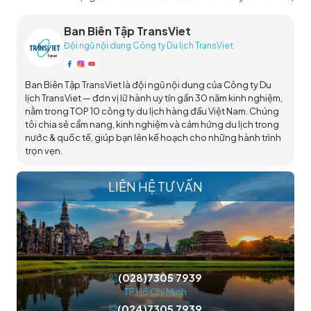
Ban Biên Tập TransViet
Đội ngũ nội dung Công ty Du lịch TransViet
Ban Biên Tập TransViet là đội ngũ nội dung của Công ty Du
lịch TransViet — đơn vị lữ hành uy tín gần 30 năm kinh nghiệm,
nằm trong TOP 10 công ty du lịch hàng đầu Việt Nam. Chúng
tôi chia sẻ cẩm nang, kinh nghiệm và cảm hứng du lịch trong
nước & quốc tế, giúp bạn lên kế hoạch cho những hành trình
trọn vẹn.
LIÊN HỆ TƯ VẤN
(028)7305 7939
TP.Hồ Chí Minh
(024)7305 7939