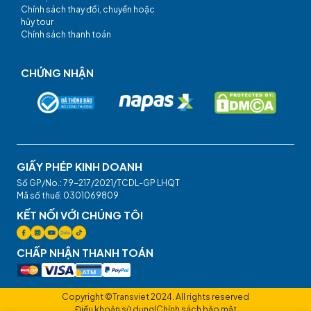
Chính sách thay đổi, chuyển hoặc
hủy tour
Chính sách thanh toán
CHỨNG NHẬN
GIẤY PHÉP KINH DOANH
Số GP/No.: 79-217/2021/TCDL-GP LHQT
Mã số thuế: 0301069809
KẾT NỐI VỚI CHÚNG TÔI
CHẤP NHẬN THANH TOÁN
Copyright ©Transviet 2024. All rights reserved
Điều khoản sử dụng
|
Chính sách bảo mật