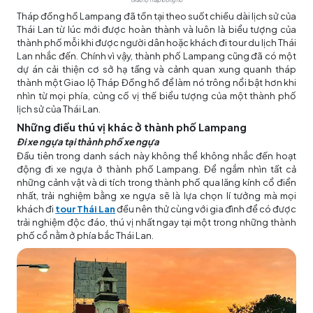
Giao lộ Tháp Đồng hồ
Tháp đồng hồ Lampang đã tồn tại theo suốt chiều dài lịch sử của
Thái Lan từ lúc mới được hoàn thành và luôn là biểu tượng của
thành phố mỗi khi được người dân hoặc khách đi tour du lịch Thái
Lan nhắc đến. Chính vì vậy, thành phố Lampang cũng đã có một
dự án cải thiện cơ sở hạ tầng và cảnh quan xung quanh tháp
thành một Giao lộ Tháp Đồng hồ để làm nó trông nổi bật hơn khi
nhìn từ mọi phía, củng cố vị thế biểu tượng của một thành phố
lịch sử của Thái Lan.
Những điều thú vị khác ở thành phố Lampang
Đi
xe ngựa tại thành phố xe ngựa
Đầu tiên trong danh sách này không thể không nhắc đến hoạt
động đi xe ngựa ở thành phố Lampang. Để ngắm nhìn tất cả
những cảnh vật và di tích trong thành phố qua lăng kính cổ điển
nhất, trải nghiệm bằng xe ngựa sẽ là lựa chọn lí tưởng mà mọi
khách đi
tour Thái Lan
đều nên thử cùng với gia đình để có được
trải nghiệm độc đáo, thú vị nhất ngay tại một trong những thành
phố cổ nằm ở phía bắc Thái Lan.