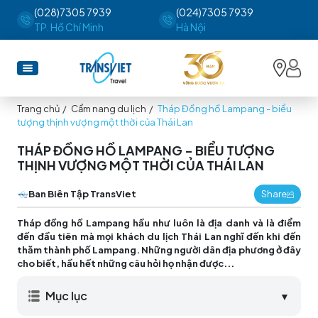
(028)7305 7939
(024)7305 7939
TP. Hồ Chí Minh
Hà Nội
Trang chủ
/
Cẩm nang du lịch
/
Tháp Đồng hồ Lampang - biểu
tượng thịnh vượng một thời của Thái Lan
THÁP ĐỒNG HỒ LAMPANG - BIỂU TƯỢNG
THỊNH VƯỢNG MỘT THỜI CỦA THÁI LAN
Ban Biên Tập TransViet
Share
Tháp đồng hồ Lampang hầu như luôn là địa danh và là điểm
đến đầu tiên mà mọi khách du lịch Thái Lan nghĩ đến khi đến
thăm thành phố Lampang. Những người dân địa phương ở đây
cho biết, hầu hết những câu hỏi họ nhận được...
Mục lục
▼