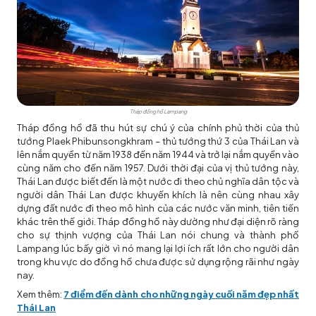
Tháp đồng hồ Lampang
Tháp đồng hồ đã thu hút sự chú ý của chính phủ thời của thủ
tướng Plaek Phibunsongkhram – thủ tướng thứ 3 của Thái Lan và
lên nắm quyền từ năm 1938 đến năm 1944 và trở lại nắm quyền vào
cùng năm cho đến năm 1957. Dưới thời đại của vị thủ tướng này,
Thái Lan được biết đến là một nước đi theo chủ nghĩa dân tộc và
người dân Thái Lan được khuyến khích là nên cùng nhau xây
dựng đất nước đi theo mô hình của các nước văn minh, tiên tiến
khác trên thế giới. Tháp đồng hồ này dường như đại diện rõ ràng
cho sự thịnh vượng của Thái Lan nói chung và thành phố
Lampang lúc bấy giờ vì nó mang lại lợi ích rất lớn cho người dân
trong khu vực do đồng hồ chưa được sử dụng rộng rãi như ngày
nay.
Xem thêm:
7 điểm đến dành cho những ngày cuối năm đẹp nhất
Thái Lan