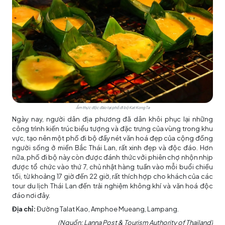
Ẩm thực độc đáo tại phố đi bộ Kat Kong Ta
Ngày nay, người dân địa phương đã dân khôi phục lại những
công trình kiến trúc biểu tượng và đặc trưng của vùng trong khu
vực, tạo nên một phố đi bộ đầy nét văn hoá đẹp của cộng đồng
người sống ở miền Bắc Thái Lan, rất xinh đẹp và độc đáo. Hơn
nữa, phố đi bộ này còn được đánh thức vởi phiên chợ nhộn nhịp
được tổ chức vào thứ 7, chủ nhật hàng tuần vào mỗi buổi chiều
tối, từ khoảng 17 giờ đến 22 giờ, rất thích hợp cho khách của các
tour du lịch Thái Lan đến trải nghiệm không khí và văn hoá độc
đáo nơi đây.
Địa chỉ:
Đường Talat Kao, Amphoe Mueang, Lampang.
(Nguồn: Lanna Post & Tourism Authority of Thailand)