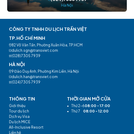
Hà Nội
CÔNG TY TNHH DU LỊCH TRẦN VIỆT
TP.HỒ CHÍ MINH
82 Võ Văn Tần, Phường Xuân Hòa, TP.HCM
dulich.sgn@transviet.com
(028)7305 7939
HÀ NỘI
9 Đào Duy Anh, Phường Kim Liên, Hà Nội
dulich.han@transviet.com
(024)7305 7939
THÔNG TIN
THỜI GIAN MỞ CỬA
Giới thiệu
•
Thứ 2-6
08:00 - 17:00
Tour du lịch
•
Thứ 7
08:00 - 12:00
Dịch vụ Visa
Du lịch MICE
All-Inclusive Resort
Liên hệ