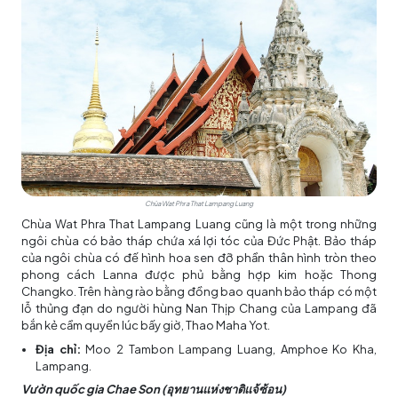
Chùa Wat Phra That Lampang Luang
Chùa Wat Phra That Lampang Luang cũng là một trong những
ngôi chùa có bảo tháp chứa xá lợi tóc của Đức Phật. Bảo tháp
của ngôi chùa có đế hình hoa sen đỡ phần thân hình tròn theo
phong cách Lanna được phủ bằng hợp kim hoặc Thong
Changko. Trên hàng rào bằng đồng bao quanh bảo tháp có một
lỗ thủng đạn do người hùng Nan Thịp Chang của Lampang đã
bắn kẻ cầm quyền lúc bấy giờ, Thao Maha Yot.
Địa chỉ:
Moo 2 Tambon Lampang Luang, Amphoe Ko Kha,
Lampang.
Vườn quốc gia Chae Son (
อุทยานแห่งชาติแจ้ซ้อน
)