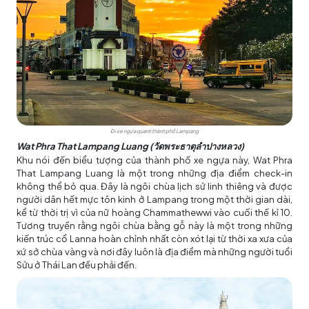
Đi xe ngựa quanh thành phố Lampang
Wat Phra That Lampang Luang (
วัดพระธาตุลำปางหลวง
)
Khu nói đến biểu tượng của thành phố xe ngựa này, Wat Phra
That Lampang Luang là một trong những địa điểm check-in
không thể bỏ qua. Đây là ngôi chùa lịch sử linh thiêng và được
người dân hết mực tôn kinh ở Lampang trong một thời gian dài,
kể từ thời trị vì của nữ hoàng Chammathewwi vào cuối thế kỉ 10.
Tương truyền rằng ngôi chùa bằng gỗ này là một trong những
kiến trúc cổ Lanna hoàn chỉnh nhất còn xót lại từ thời xa xưa của
xứ sở chùa vàng và nơi đây luôn là địa điểm mà những người tuổi
Sửu ở Thái Lan đều phải đến.