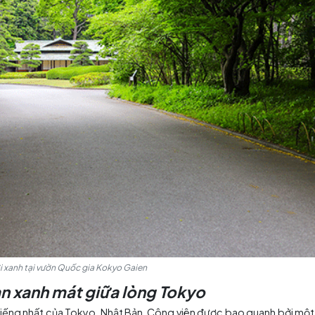
ách ghé thăm Vườn Đông tại Cung điện Hoàng gia Tokyo
 địa điểm lịch sử và văn hóa
ng địa điểm nổi tiếng nhất của Tokyo, Nhật Bản. Khu vư
n viên Cung điện Hoàng gia. Khu vườn có nhiều điểm tham
 Sakuradamon và Bức tượng đồng của samurai Masashige
c cẩn thận, tạo nên một không gian yên bình và thư giãn.