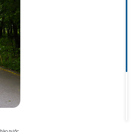
ờn được mở cửa cho công chúng
 quan thú vị cho một
chuyến du
 Kusunoki. Ngoài ra, khu vườn