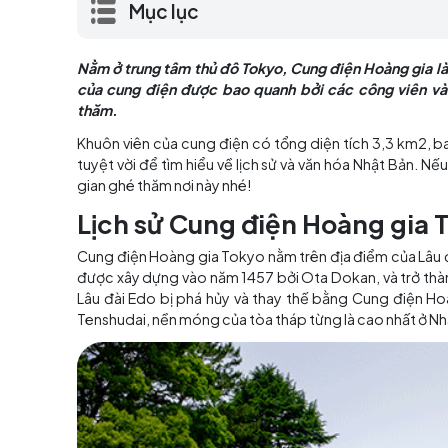
rộng lớn của cung điện được bao quanh b
du khách ghé thăm.
Mục lục
Nằm ở trung tâm thủ đô Tokyo, Cung điện Hoà
của cung điện được bao quanh bởi các công
thăm.
Khuôn viên của cung điện có tổng diện tích 
tuyệt vời để tìm hiểu về lịch sử và văn hóa 
gian ghé thăm nơi này nhé!
Lịch sử Cung điện Hoàng
Cung điện Hoàng gia Tokyo nằm trên địa điểm 
được xây dựng vào năm 1457 bởi Ota Dokan, 
Lâu đài Edo bị phá hủy và thay thế bằng Cung