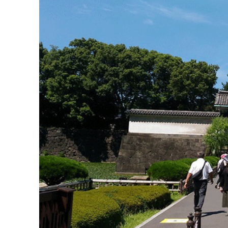
Vườn Đông của Cung điện Hoàng gia Tokyo là 
cho công chúng vào năm 1968, và nằm ở hai v
Honmaru là một khu vực bãi cỏ lớn, nơi du kh
gàng, với nhiều hồ nước, cây cầu và những co
những loài hoa và cây cối theo mùa được chăm
>> Xem thêm:
Công viên Ueno - Điểm dừng 