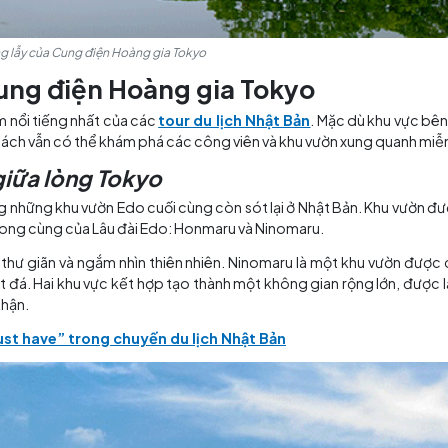
Vẻ đẹp lộng lẫy của Cung điện Hoàng gia Tokyo
của Cung điện Hoàng gia Toky
g địa điểm nổi tiếng nhất của các
tour du lịch Nhật Bản
g, du khách vẫn có thể khám phá các công viên và khu v
 bình giữa lòng Tokyo