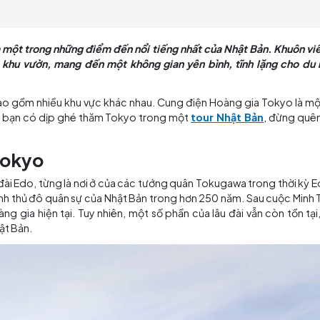
ởi các công viên và khu vườn, mang đến một không g
ng gia là một trong những điểm đến nổi tiếng nhất của 
 viên và khu vườn, mang đến một không gian yên bình
3,3 km2, bao gồm nhiều khu vực khác nhau. Cung điện Ho
Nhật Bản. Nếu bạn có dịp ghé thăm Tokyo trong một
tour 
 gia Tokyo
của Lâu đài Edo, từng là nơi ở của các tướng quân Tokug
và trở thành thủ đô quân sự của Nhật Bản trong hơn 250
 điện Hoàng gia hiện tại. Tuy nhiên, một số phần của lâ