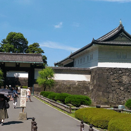
một trong những khu vườn Edo cuối cùng còn sót lại ở N
òng tròn trong cùng của Lâu đài Edo: Honmaru và Ninomar
ách có thể thư giãn và ngắm nhìn thiên nhiên. Ninomaru là
n đường lát đá. Hai khu vực kết hợp tạo thành một không g
 sóc cẩn thận.
chân “must have” trong chuyến du lịch Nhật Bản