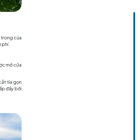
o
. Mặc dù khu vực bên trong của
ườn xung quanh miễn phí.