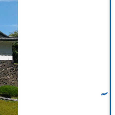
hật Bản. Khu vườn được mở cửa
u.
 một khu vườn được cắt tỉa gọn
ian rộng lớn, được lấp đầy bởi