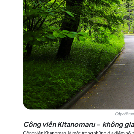
Du kh
Vườn Quốc gia Kokyo Gaien -
Vườn Quốc gia Kokyo Gaien là một trong nhữ
vào năm 1949, trước đây là một phần của khuô
lịch Nhật Bản
, bao gồm: Cầu Nijubashi, Cổng
còn có nhiều loài hoa và cây cối được chăm só