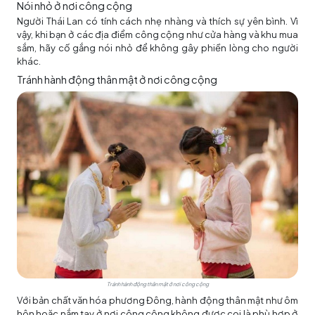
Nói nhỏ ở nơi công cộng
Người Thái Lan có tính cách nhẹ nhàng và thích sự yên bình. Vì
vậy, khi bạn ở các địa điểm công cộng như cửa hàng và khu mua
sắm, hãy cố gắng nói nhỏ để không gây phiền lòng cho người
khác.
Tránh hành động thân mật ở nơi công cộng
Tránh hành động thân mật ở nơi công cộng
Với bản chất văn hóa phương Đông, hành động thân mật như ôm
hôn hoặc nắm tay ở nơi công cộng không được coi là phù hợp ở