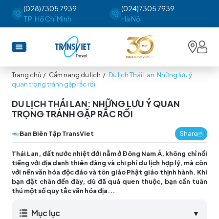
(028)7305 7939
(024)7305 7939
TP. Hồ Chí Minh
Hà Nội
Trang chủ
/
Cẩm nang du lịch
/
Du lịch Thái Lan: Những lưu ý
quan trọng tránh gặp rắc rối
DU LỊCH THÁI LAN: NHỮNG LƯU Ý QUAN
TRỌNG TRÁNH GẶP RẮC RỐI
Ban Biên Tập TransViet
Share
Thái Lan, đất nước nhiệt đới nằm ở Đông Nam Á, không chỉ nổi
tiếng với địa danh thiên đàng và chi phí du lịch hợp lý, mà còn
với nền văn hóa độc đáo và tôn giáo Phật giáo thịnh hành. Khi
bạn đặt chân đến đây, dù đã quá quen thuộc, bạn cần tuân
thủ một số quy tắc văn hóa địa...
Mục lục
▼