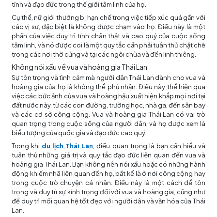
tính và đạo đức trong thế giới tâm linh của họ.
Cụ thể, nữ giới thường bị hạn chế trong việc tiếp xúc quá gần với
các vị sư, đặc biệt là không được chạm vào họ. Điều này là một
phần của việc duy trì tính chân thật và cao quý của cuộc sống
tâm linh, và nó được coi là một quy tắc cần phải tuân thủ chặt chẽ
trong các nơi thờ cúng và tại các ngôi chùa và đền linh thiêng.
Không nói xấu về vua và hoàng gia Thái Lan
Sự tôn trọng và tình cảm mà người dân Thái Lan dành cho vua và
hoàng gia của họ là không thể phủ nhận. Điều này thể hiện qua
việc các bức ảnh của vua và hoàng hậu xuất hiện khắp mọi nơi tại
đất nước này, từ các con đường, trường học, nhà ga, đến sân bay
và các cơ sở công cộng. Vua và hoàng gia Thái Lan có vai trò
quan trọng trong cuộc sống của người dân, và họ được xem là
biểu tượng của quốc gia và đạo đức cao quý.
Trong khi
du lịch Thái Lan
, điều quan trọng là bạn cần hiểu và
tuân thủ những giá trị và quy tắc đạo đức liên quan đến vua và
hoàng gia Thái Lan. Bạn không nên nói xấu hoặc có những hành
động khiếm nhã liên quan đến họ, bất kể là ở nơi công cộng hay
trong cuộc trò chuyện cá nhân. Điều này là một cách để tôn
trọng và duy trì sự kính trọng đối với vua và hoàng gia, cũng như
để duy trì mối quan hệ tốt đẹp với người dân và văn hóa của Thái
Lan.