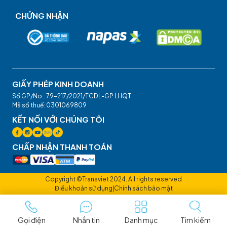
CHỨNG NHẬN
GIẤY PHÉP KINH DOANH
Số GP/No.: 79-217/2021/TCDL-GP LHQT
Mã số thuế: 0301069809
KẾT NỐI VỚI CHÚNG TÔI
CHẤP NHẬN THANH TOÁN
Copyright ©Transviet 2024. All rights reserved
Điều khoản sử dụng
|
Chính sách bảo mật
Gọi điện
Nhắn tin
Danh mục
Tìm kiếm