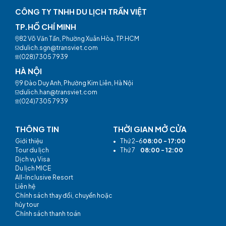
CÔNG TY TNHH DU LỊCH TRẦN VIỆT
TP.HỒ CHÍ MINH
82 Võ Văn Tần, Phường Xuân Hòa, TP.HCM
dulich.sgn@transviet.com
(028)7305 7939
HÀ NỘI
9 Đào Duy Anh, Phường Kim Liên, Hà Nội
dulich.han@transviet.com
(024)7305 7939
THÔNG TIN
THỜI GIAN MỞ CỬA
Giới thiệu
•
Thứ 2-6
08:00 - 17:00
Tour du lịch
•
Thứ 7
08:00 - 12:00
Dịch vụ Visa
Du lịch MICE
All-Inclusive Resort
Liên hệ
Chính sách thay đổi, chuyển hoặc
hủy tour
Chính sách thanh toán