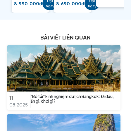
Đặt
Đặt
8.990.000đ
8.690.000đ
ngay
ngay
BÀI VIẾT LIÊN QUAN
"Bỏ túi" kinh nghiệm du lịch Bangkok: Đi đâu,
11
ăn gì, chơi gì?
08.2025