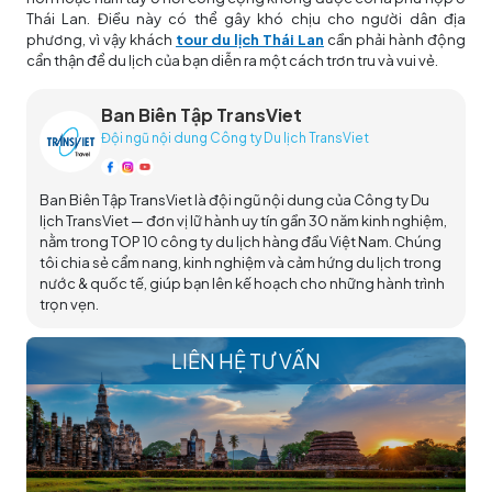
Thái Lan. Điều này có thể gây khó chịu cho người dân địa
phương, vì vậy khách
tour du lịch Thái Lan
cần phải hành động
cẩn thận để du lịch của bạn diễn ra một cách trơn tru và vui vẻ.
Ban Biên Tập TransViet
Đội ngũ nội dung Công ty Du lịch TransViet
Ban Biên Tập TransViet là đội ngũ nội dung của Công ty Du
lịch TransViet — đơn vị lữ hành uy tín gần 30 năm kinh nghiệm,
nằm trong TOP 10 công ty du lịch hàng đầu Việt Nam. Chúng
tôi chia sẻ cẩm nang, kinh nghiệm và cảm hứng du lịch trong
nước & quốc tế, giúp bạn lên kế hoạch cho những hành trình
trọn vẹn.
LIÊN HỆ TƯ VẤN