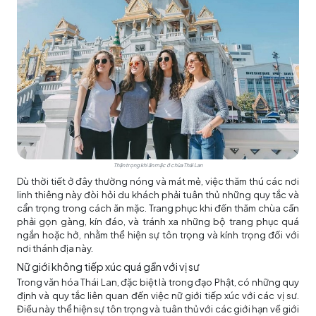
Thận trọng khi ăn mặc ở chùa Thái Lan
Dù thời tiết ở đây thường nóng và mát mẻ, việc thăm thú các nơi
linh thiêng này đòi hỏi du khách phải tuân thủ những quy tắc và
cẩn trọng trong cách ăn mặc. Trang phục khi đến thăm chùa cần
phải gọn gàng, kín đáo, và tránh xa những bộ trang phục quá
ngắn hoặc hở, nhằm thể hiện sự tôn trọng và kính trọng đối với
nơi thánh địa này.
Nữ giới không tiếp xúc quá gần với vị sư
Trong văn hóa Thái Lan, đặc biệt là trong đạo Phật, có những quy
định và quy tắc liên quan đến việc nữ giới tiếp xúc với các vị sư.
Điều này thể hiện sự tôn trọng và tuân thủ với các giới hạn về giới