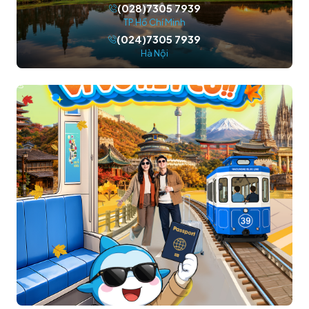
(028)7305 7939
TP.Hồ Chí Minh
(024)7305 7939
Hà Nội