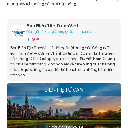
tượng này tại khoảng cách bằng không.
Ban Biên Tập TransViet
Đội ngũ nội dung Công ty Du lịch TransViet
Ban Biên Tập TransViet là đội ngũ nội dung của Công ty Du
lịch TransViet — đơn vị lữ hành uy tín gần 30 năm kinh nghiệm,
nằm trong TOP 10 công ty du lịch hàng đầu Việt Nam. Chúng
tôi chia sẻ cẩm nang, kinh nghiệm và cảm hứng du lịch trong
nước & quốc tế, giúp bạn lên kế hoạch cho những hành trình
trọn vẹn.
LIÊN HỆ TƯ VẤN
(028)7305 7939