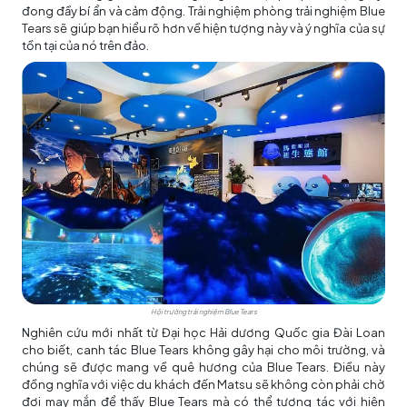
đong đầy bí ẩn và cảm động. Trải nghiệm phòng trải nghiệm Blue
Tears sẽ giúp bạn hiểu rõ hơn về hiện tượng này và ý nghĩa của sự
tồn tại của nó trên đảo.
Hội trường trải nghiệm Blue Tears
Nghiên cứu mới nhất từ Đại học Hải dương Quốc gia Đài Loan
cho biết, canh tác Blue Tears không gây hại cho môi trường, và
chúng sẽ được mang về quê hương của Blue Tears. Điều này
đồng nghĩa với việc du khách đến Matsu sẽ không còn phải chờ
đợi may mắn để thấy Blue Tears mà có thể tương tác với hiện