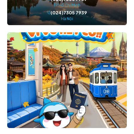
TP.Hồ Chí Minh
(024)7305 7939
Hà Nội