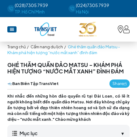
(028)7305 7939
(024)7305 7939
TP. Hồ Chí Minh
Hà Nội
Trang chủ
/
Cẩm nang du lịch
/
Ghé thăm quần đảo Matsu -
Khám phá hiện tượng “nước mắt xanh” đình đám
GHÉ THĂM QUẦN ĐẢO MATSU - KHÁM PHÁ
HIỆN TƯỢNG “NƯỚC MẮT XANH” ĐÌNH ĐÁM
Ban Biên Tập TransViet
Share
Khi nhắc đến những hòn đảo quyến rũ tại Đài Loan, có lẽ ít
người không biết đến quần đảo Matsu. Nơi đây không chỉ gây
ấn tượng bởi vẻ đẹp thiên nhiên hoang sơ và lịch sử đa dạng
mà còn nổi tiếng với một hiện tượng thiên nhiên độc đáo và kỳ
diệu - "nước mắt xanh." Chào mừng khách
Mục lục
▼