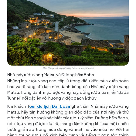
Đảo Daegu nằm tại phía tây bắc của làng Qiaozai
Nhà máy rượu vang Matsu và Đường hầm Baba
Những loại rượu vang cao cấp, ủ trong điều kiện mùa xuân hoàn
hảo và rõ ràng, đã làm nên danh tiếng của Nhà máy rượu vang
Matsu. Trong danh mục rượu vang này, dòng rượu lúa miến "Baba
Tunnel" nổi bật lên với hương vị độc đáo và thú vị.
Khi khách
t
our du lịch Đài Loan
ghé thăm Nhà máy rượu vang
Matsu, hãy tận hưởng không gian độc đáo của nơi này và thử
một chút hình dạng khác biệt của rượu kỷ niệm. Đường hầm Baba,
nơi rượu vang được lưu trữ, mang đậm không khí của một chiến
trường, ấm áp trong mùa đông và mát mẻ vào mùa hè. Với hai
hàng thùng rượu cổ kính bên cạnh và tiếng giọt nước thỉnh