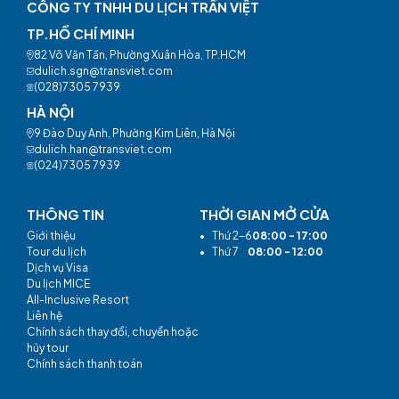
CÔNG TY TNHH DU LỊCH TRẦN VIỆT
TP.HỒ CHÍ MINH
82 Võ Văn Tần, Phường Xuân Hòa, TP.HCM
dulich.sgn@transviet.com
(028)7305 7939
HÀ NỘI
9 Đào Duy Anh, Phường Kim Liên, Hà Nội
dulich.han@transviet.com
(024)7305 7939
THÔNG TIN
THỜI GIAN MỞ CỬA
Giới thiệu
•
Thứ 2-6
08:00 - 17:00
Tour du lịch
•
Thứ 7
08:00 - 12:00
Dịch vụ Visa
Du lịch MICE
All-Inclusive Resort
Liên hệ
Chính sách thay đổi, chuyển hoặc
hủy tour
Chính sách thanh toán