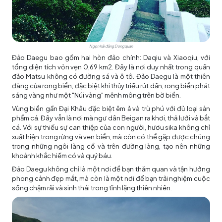
Ngọn hải đăng Dongquan
Đảo Daegu bao gồm hai hòn đảo chính: Daqiu và Xiaoqiu, với
tổng diện tích vỏn vẹn 0,69 km2. Đây là nơi duy nhất trong quần
đảo Matsu không có đường sá và ô tô. Đảo Daegu là một thiên
đàng của rong biển, đặc biệt khi thủy triều rút dần, rong biển phát
sáng vàng như một "Núi vàng" mênh mông trên bờ biển.
Vùng biển gần Đại Khâu đặc biệt êm ả và trù phú với đủ loại sản
phẩm cá. Đây vẫn là nơi mà ngư dân Beigan ra khơi, thả lưới và bắt
cá. Với sự thiếu sự can thiệp của con người, hươu sika không chỉ
xuất hiện trong rừng và ven biển, mà còn có thể gặp được chúng
trong những ngôi làng cổ và trên đường làng, tạo nên những
khoảnh khắc hiếm có và quý báu.
Đảo Daegu không chỉ là một nơi để bạn thăm quan và tận hưởng
phong cảnh đẹp mắt, mà còn là một nơi để bạn trải nghiệm cuộc
sống chậm rãi và sinh thái trong tĩnh lặng thiên nhiên.