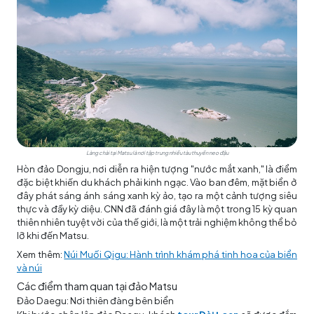
Làng chài tại Matsu là nơi tập trung nhiều tàu thuyền neo đậu
Hòn đảo Dongju, nơi diễn ra hiện tượng "nước mắt xanh," là điểm
đặc biệt khiến du khách phải kinh ngạc. Vào ban đêm, mặt biển ở
đây phát sáng ánh sáng xanh kỳ ảo, tạo ra một cảnh tượng siêu
thực và đầy kỳ diệu. CNN đã đánh giá đây là một trong 15 kỳ quan
thiên nhiên tuyệt vời của thế giới, là một trải nghiệm không thể bỏ
lỡ khi đến Matsu.
Xem thêm:
Núi Muối Qigu: Hành trình khám phá tinh hoa của biển
và núi
Các điểm tham quan tại đảo Matsu
Đảo Daegu: Nơi thiên đàng bên biển