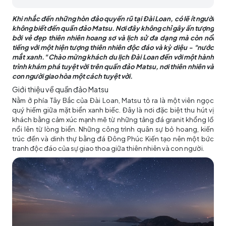
Khi nhắc đến những hòn đảo quyến rũ tại Đài Loan, có lẽ ít người
không biết đến quần đảo Matsu. Nơi đây không chỉ gây ấn tượng
bởi vẻ đẹp thiên nhiên hoang sơ và lịch sử đa dạng mà còn nổi
tiếng với một hiện tượng thiên nhiên độc đáo và kỳ diệu - "nước
mắt xanh." Chào mừng khách du lịch Đài Loan đến với một hành
trình khám phá tuyệt vời trên quần đảo Matsu, nơi thiên nhiên và
con người giao hòa một cách tuyệt vời.
Giới thiệu về quần đảo Matsu
Nằm ở phía Tây Bắc của Đài Loan, Matsu tỏ ra là một viên ngọc
quý hiếm giữa mặt biển xanh biếc. Đây là nơi đặc biệt thu hút vị
khách bằng cảm xúc mạnh mẽ từ những tảng đá granit khổng lồ
nổi lên từ lòng biển. Những công trình quân sự bỏ hoang, kiến
trúc đền và dinh thự bằng đá Đông Phúc Kiến tạo nên một bức
tranh độc đáo của sự giao thoa giữa thiên nhiên và con người.