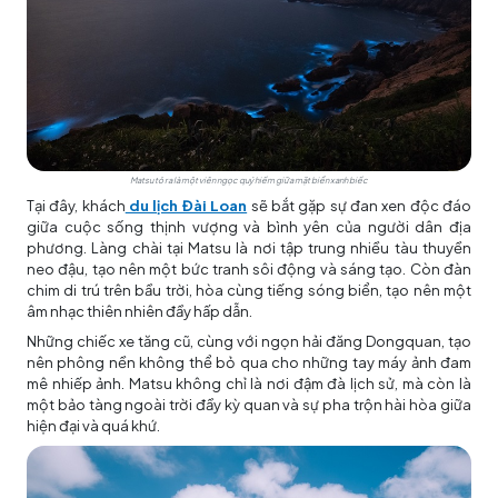
Matsu tỏ ra là một viên ngọc quý hiếm giữa mặt biển xanh biếc
Tại đây, khách
du lịch Đài Loan
sẽ bắt gặp sự đan xen độc đáo
giữa cuộc sống thịnh vượng và bình yên của người dân địa
phương. Làng chài tại Matsu là nơi tập trung nhiều tàu thuyền
neo đậu, tạo nên một bức tranh sôi động và sáng tạo. Còn đàn
chim di trú trên bầu trời, hòa cùng tiếng sóng biển, tạo nên một
âm nhạc thiên nhiên đầy hấp dẫn.
Những chiếc xe tăng cũ, cùng với ngọn hải đăng Dongquan, tạo
nên phông nền không thể bỏ qua cho những tay máy ảnh đam
mê nhiếp ảnh. Matsu không chỉ là nơi đậm đà lịch sử, mà còn là
một bảo tàng ngoài trời đầy kỳ quan và sự pha trộn hài hòa giữa
hiện đại và quá khứ.