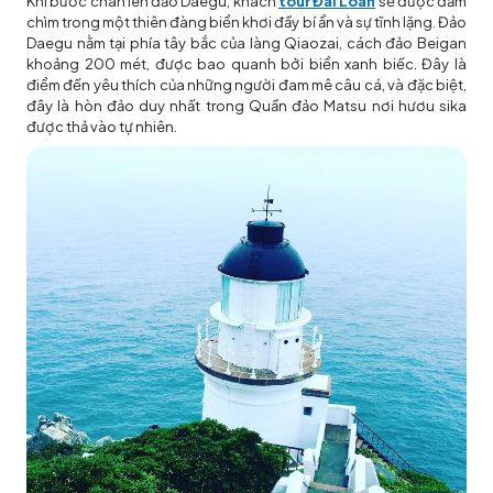
Khi bước chân lên đảo Daegu, khách
tour Đài Loan
sẽ được đắm
chìm trong một thiên đàng biển khơi đầy bí ẩn và sự tĩnh lặng. Đảo
Daegu nằm tại phía tây bắc của làng Qiaozai, cách đảo Beigan
khoảng 200 mét, được bao quanh bởi biển xanh biếc. Đây là
điểm đến yêu thích của những người đam mê câu cá, và đặc biệt,
đây là hòn đảo duy nhất trong Quần đảo Matsu nơi hươu sika
được thả vào tự nhiên.