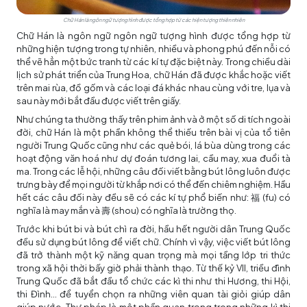
Chữ Hán là ngôn ngữ tượng hình được tổng hợp từ các hiện tượng thiên nhiên
Chữ Hán là ngôn ngữ ngôn ngữ tượng hình được tổng hợp từ
những hiện tượng trong tự nhiên, nhiều và phong phú đến nỗi có
thể vẽ hẳn một bức tranh từ các kí tự đặc biệt này. Trong chiều dài
lịch sử phát triển của Trung Hoa, chữ Hán đã được khắc hoặc viết
trên mai rùa, đồ gốm và các loại đá khác nhau cùng với tre, lụa và
sau này mới bắt đầu được viết trên giấy.
Như chúng ta thường thấy trên phim ảnh và ở một số di tích ngoài
đời, chữ Hán là một phần không thể thiếu trên bài vị của tổ tiên
người Trung Quốc cũng như các quẻ bói, lá bùa dùng trong các
hoạt động văn hoá như dự đoán tương lai, cầu may, xua đuổi tà
ma. Trong các lễ hội, những câu đối viết bằng bút lông luôn được
trưng bày để mọi người từ khắp nơi có thể đến chiêm nghiệm. Hầu
hết các câu đối này đều sẽ có các kí tự phổ biến như: 福 (fu) có
nghĩa là may mắn và 壽 (shou) có nghĩa là trường thọ.
Trước khi bút bi và bút chì ra đời, hầu hết người dân Trung Quốc
đều sử dụng bút lông để viết chữ. Chính vì vậy, việc viết bút lông
đã trở thành một kỹ năng quan trọng mà mọi tầng lớp tri thức
trong xã hội thời bấy giờ phải thành thạo. Từ thế kỷ VII, triều đình
Trung Quốc đã bắt đầu tổ chức các kì thi như thi Hương, thi Hội,
thi Đình… để tuyển chọn ra những viên quan tài giỏi giúp dân