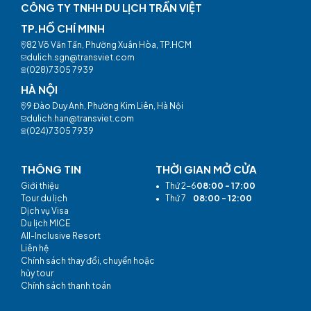
CÔNG TY TNHH DU LỊCH TRẦN VIỆT
TP.HỒ CHÍ MINH
82 Võ Văn Tần, Phường Xuân Hòa, TP.HCM
dulich.sgn@transviet.com
(028)7305 7939
HÀ NỘI
9 Đào Duy Anh, Phường Kim Liên, Hà Nội
dulich.han@transviet.com
(024)7305 7939
THÔNG TIN
THỜI GIAN MỞ CỬA
Giới thiệu
•
Thứ 2-6
08:00 - 17:00
Tour du lịch
•
Thứ 7
08:00 - 12:00
Dịch vụ Visa
Du lịch MICE
All-Inclusive Resort
Liên hệ
Chính sách thay đổi, chuyển hoặc
hủy tour
Chính sách thanh toán