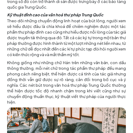
trong số đó còn trở thành di sản được trưng bày ở các bảo tàng
quốc gia Trung Quốc.
Kỹ thuật đỉnh cao của văn hoá thư pháp Trung Quốc
Theo dõi những chuyển động linh hoạt của bút lông, người xem
sẽ hiểu được đâu là chìa khoá để chiêm nghiệm được một tác
phẩm thư pháp đỉnh cao cũng như hiểu được nỗi lòng của tác giả
được truyền tải thông qua đó. Tất cả các ký tự trong một bản thư
pháp thường được hình thành từ một lượt những nét liền nhau, từ
những chữ dễ đọc nhất đến các kí tự phức tạp đòi hỏi người xem
có kiến thức rộng và và mắt thẩm mỹ tốt.
Không giống như những chữ Hán trên những văn bản, con dấu
thông thường, mỗi nét chữ trong tác phẩm thư pháp đều mang
phong cách riêng biệt, thể hiện được cá tính của tác giả nhưng
đồng thời vẫn giữ được sự rõ ràng, cân đối trong bố cục và ý
nghĩa. Các nét bút trong văn hoá thư pháp Trung Quốc thường
thể hiện được tốc độ nhanh chậm trong khi viết cũng như sự
chuyển động thuần thục, kỹ thuật viết thư pháp của người thực
hiện.