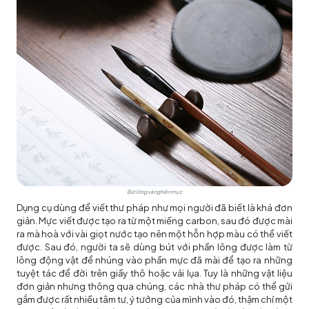
Bút lông và nghiên mực
Dụng cụ dùng để viết thư pháp như mọi người đã biết là khá đơn
giản. Mực viết được tạo ra từ một miếng carbon, sau đó được mài
ra mà hoà với vài giọt nước tạo nên một hỗn hợp màu có thể viết
được. Sau đó, người ta sẽ dùng bút với phần lông được làm từ
lông động vật để nhúng vào phần mực đã mài để tạo ra những
tuyệt tác để đời trên giấy thô hoặc vải lụa. Tuy là những vật liệu
đơn giản nhưng thông qua chúng, các nhà thư pháp có thể gửi
gắm được rất nhiều tâm tư, ý tưởng của mình vào đó, thậm chí một