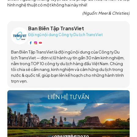
hình nghệ thuật có một không hai này nhé!
(Nguồn: Meer & Christies)
Ban Biên Tập TransViet
Đội ngũ nội dung Công ty Du lịch TransViet
Ban Biên Tập TransViet là đội ngũ nội dung của Công ty Du
lịch TransViet — đơn vị lữ hành uy tín gần 30 năm kinh nghiệm,
nằm trong TOP 10 công ty du lịch hàng đầu Việt Nam. Chúng
tôi chia sẻ cẩm nang, kinh nghiệm và cảm hứng du lịch trong
nước & quốc tế, giúp bạn lên kế hoạch cho những hành trình
trọn vẹn.
LIÊN HỆ TƯ VẤN
(028)7305 7939