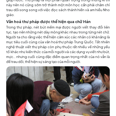
giúp nước. Thư pháp là một phần quan trọng trong những kì thi
này nên nó cũng sớm trở thành một môn học cần phải chăm chỉ
trau dồi song song với việc đọc sách thánh hiền và am hiểu Nho
giáo.
Văn hoá thư pháp được thể hiện qua chữ Hán
Trong thư pháp, nét bút mềm mại được người viết thay đổi liên
tục, tạo nên những nét dày mỏng khác nhau trong từng nét chữ.
Người ta cho rằng việc thể hiện cảm xúc các nhân có khả năng là
mục tiêu cuối cùng của văn hoá thư pháp Trung Quốc. Tất nhiên
nghệ thuật viết thư pháp còn phụ thuộc rất nhiều về những yếu
tố khác như kiến thức của mỗi người và các dụng vụ viết như bút,
mực… nhưng cuối cùng đặc điểm quan trọng nhất của nó vẫn là
để trau dồi, thể hiện sự sáng tạo của mỗi người.