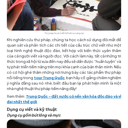
Thư pháp là cách để thể hiện sự sáng tạo
Khi nghiên cứu thư pháp, chúng ta học cách sử dụng đôi mắt để
quan sát và phân tích các chi tiết của cấu trúc chữ viết như một
loại hình nghệ thuật độc đáo, kết hợp với kiến thức uyên thâm
của cả người viết và người đọc. Với cách làm này, tất cả những tri
thức trong xã hội từ xưa đến nay đều sẽ dần được “huấn luyện” và
tự phát triển tiềm năng trên mọi khía cạnh của bản thân mình. Nếu
có cơ hội ghé thăm những nơi trưng bày các tác phẩm thư pháp
nổi tiếng trong
tour Trung Quốc
, bạn hãy cố gắng chiêm nghiệm
ý nghĩa đằng sau nó nhé, biết đâu bạn lại phát hiện mình là một
nhà nghệ thuật thư pháp tiềm năng đấy!
Xem thêm:
Trung Quốc – đất nước có nền văn hóa độc đáo và vĩ
đại nhất thế giới
Dụng cụ viết và kỹ thuật
Dụng cụ gồm bút lông và mực