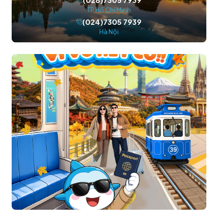
TP.Hồ Chí Minh
(024)7305 7939
Hà Nội