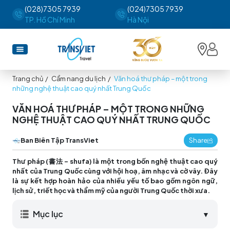
(028)7305 7939
(024)7305 7939
TP. Hồ Chí Minh
Hà Nội
Trang chủ
/
Cẩm nang du lịch
/
Văn hoá thư pháp – một trong
những nghệ thuật cao quý nhất Trung Quốc
VĂN HOÁ THƯ PHÁP – MỘT TRONG NHỮNG
NGHỆ THUẬT CAO QUÝ NHẤT TRUNG QUỐC
Ban Biên Tập TransViet
Share
Thư pháp (書法 – shufa) là một trong bốn nghệ thuật cao quý
nhất của Trung Quốc cùng với hội hoạ, âm nhạc và cờ vây. Đây
là sự kết hợp hoàn hảo của nhiều yếu tố bao gồm ngôn ngữ,
lịch sử, triết học và thẩm mỹ của người Trung Quốc thời xưa.
Mục lục
▼