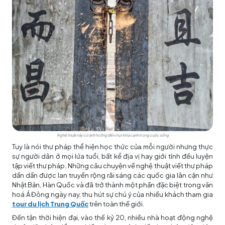
Nghệ thuật này có ảnh hưởng đến mọi khía cạnh trong cuộc sống
Tuy là nói thư pháp thể hiện học thức của mỗi người nhưng thực
sự người dân ở mọi lứa tuổi, bất kể địa vị hay giới tính đều luyện
tập viết thư pháp. Những câu chuyện về nghệ thuật viết thư pháp
dần dần được lan truyền rộng rãi sáng các quốc gia lân cận như
Nhật Bản, Hàn Quốc và đã trở thành một phần đặc biệt trong văn
hoá Á Đông ngày nay, thu hút sự chú ý của nhiều khách tham gia
tour du lịch Trung Quốc
trên toàn thế giới.
Đến tận thời hiện đại, vào thế kỷ 20, nhiều nhà hoạt động nghệ