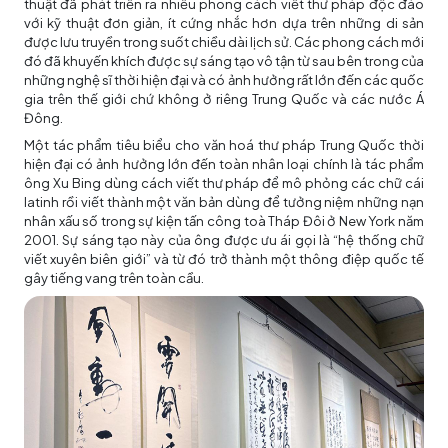
thuật đã phát triển ra nhiều phong cách viết thư pháp độc đáo
với kỹ thuật đơn giản, ít cứng nhắc hơn dựa trên những di sản
được lưu truyền trong suốt chiều dài lịch sử. Các phong cách mới
đó đã khuyến khích được sự sáng tạo vô tận từ sau bên trong của
những nghệ sĩ thời hiện đại và có ảnh hưởng rất lớn đến các quốc
gia trên thế giới chứ không ở riêng Trung Quốc và các nước Á
Đông.
Một tác phẩm tiêu biểu cho văn hoá thư pháp Trung Quốc thời
hiện đại có ảnh hưởng lớn đến toàn nhân loại chính là tác phẩm
ông Xu Bing dùng cách viết thư pháp để mô phỏng các chữ cái
latinh rồi viết thành một văn bản dùng để tưởng niệm những nạn
nhân xấu số trong sự kiện tấn công toà Tháp Đôi ở New York năm
2001. Sự sáng tạo này của ông được ưu ái gọi là “hệ thống chữ
viết xuyên biên giới” và từ đó trở thành một thông điệp quốc tế
gây tiếng vang trên toàn cầu.