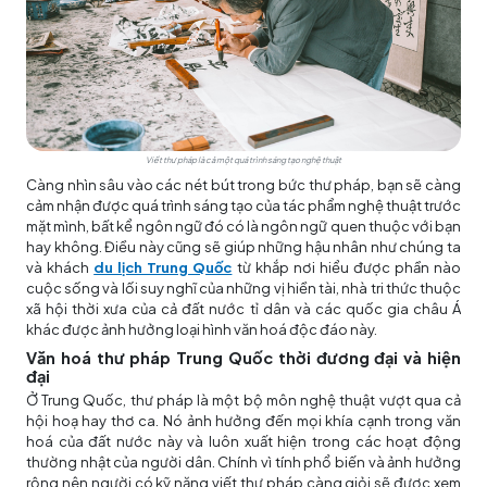
Viết thư pháp là cả một quá trình sáng tạo nghệ thuật
Càng nhìn sâu vào các nét bút trong bức thư pháp, bạn sẽ càng
cảm nhận được quá trình sáng tạo của tác phẩm nghệ thuật trước
mặt mình, bất kể ngôn ngữ đó có là ngôn ngữ quen thuộc với bạn
hay không. Điều này cũng sẽ giúp những hậu nhân như chúng ta
và khách
du lịch Trung Quốc
từ khắp nơi hiểu được phần nào
cuộc sống và lối suy nghĩ của những vị hiền tài, nhà tri thức thuộc
xã hội thời xưa của cả đất nước tỉ dân và các quốc gia châu Á
khác được ảnh hưởng loại hình văn hoá độc đáo này.
Văn hoá thư pháp Trung Quốc thời đương đại và hiện
đại
Ở Trung Quốc, thư pháp là một bộ môn nghệ thuật vượt qua cả
hội hoạ hay thơ ca. Nó ảnh hưởng đến mọi khía cạnh trong văn
hoá của đất nước này và luôn xuất hiện trong các hoạt động
thường nhật của người dân. Chính vì tính phổ biến và ảnh hưởng
rộng nên người có kỹ năng viết thư pháp càng giỏi sẽ được xem