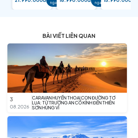
ngay
ngay
BÀI VIẾT LIÊN QUAN
CARAVAN HUYỀN THOẠI CON ĐƯỜNG TƠ
3
LỤA: TỪ TRƯỜNG AN CỔ KÍNH ĐẾN THIÊN
08.2026
SƠN HÙNG VĨ