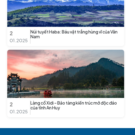
Núi tuyết Haba: Báu vật trắng hùng vĩ của Vân
2
Nam
01.2025
Làng cổ Xidi – Bảo tàng kiến trúc mở độc đáo
2
của tỉnh An Huy
01.2025