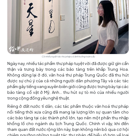
Có nhiều tuyệt tác thư pháp có ảnh hưởng toàn cầu
Ngày nay, nhiều tác phẩm thư pháp tuyệt vời đã được giữ gìn cẩn
thận và trưng bày trong các bảo tàng trên khắp Trung Hoa.
Không dừng lại ở đó, văn hoá thư pháp Trung Quốc đã thu hút
được sự chú ý của cả những người dân phương Tây và các tác
phẩm gây tiếng vang xuyên biên giới cũng được trưng bày tại các
bảo tàng cổ vật ở Mỹ, Anh… thu hút sự tò mò của nhiều người
trong cộng đồng yêu nghệ thuật.
Riêng ở đất nước tỉ dân, các tác phẩm thuộc văn hoá thư pháp
nổi tiếng thời xưa cũng đã mang lại lượng lớn sự quan tâm cho
các bảo tàng tại các thành phố lớn, tạo nên một phần thu nhập
khổng lồ cho ngành du lịch Trung Quốc. Chính vì vậy, khi đến
tham quan đất nước rộng lớn này, bạn không nên bỏ qua cơ hội
chiêm ngưỡng những tuyệt tác thư pháp để hiểu rõ hơn về loại