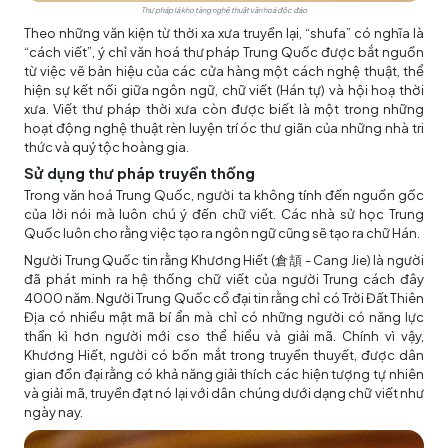
Thư pháp là kho tàng nghệ thuật văn hoá độc đáo
Theo những văn kiện từ thời xa xưa truyền lại, “shufa” có nghĩa là
“cách viết”, ý chỉ văn hoá thư pháp Trung Quốc được bắt nguồn
từ việc vẽ bản hiệu của các cửa hàng một cách nghệ thuật, thể
hiện sự kết nối giữa ngôn ngữ, chữ viết (Hán tự) và hội hoạ thời
xưa. Viết thư pháp thời xưa còn được biết là một trong những
hoạt động nghệ thuật rèn luyện trí óc thư giãn của những nhà tri
thức và quý tộc hoàng gia.
Sử dụng thư pháp truyền thống
Trong văn hoá Trung Quốc, người ta không tính đến nguồn gốc
của lời nói mà luôn chú ý đến chữ viết. Các nhà sử học Trung
Quốc luôn cho rằng việc tạo ra ngôn ngữ cũng sẽ tạo ra chữ Hán.
Người Trung Quốc tin rằng Khương Hiết (倉頡 - Cang Jie) là người
đã phát minh ra hệ thống chữ viết của người Trung cách đây
4000 năm. Người Trung Quốc cổ đại tin rằng chỉ có Trời Đất Thiên
Địa có nhiều mật mã bí ẩn mà chỉ có những người có năng lực
thần kì hơn người mới cso thể hiểu và giải mã. Chính vì vậy,
Khương Hiết, người có bốn mắt trong truyền thuyết, được dân
gian đồn đại rằng có khả năng giải thích các hiện tượng tự nhiên
và giải mã, truyền đạt nó lại với dân chúng dưới dạng chữ viết như
ngày nay.