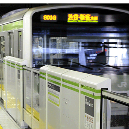
ng cộng phổ biến nhất để đến Vịnh Odaiba. Bạn có thể
h Odaiba. Tàu điện ngầm không chỉ thuận tiện, giá cả p
u khách trong khi
du lịch Nhật Bản
muốn đến Vịnh Odaiba
. Các tuyến xe buýt phổ biến nhất là Bus số 01 và Bus số 
n để đến Vịnh Odaiba. Bạn có thể thuê taxi hoặc xe cá nhân
giờ cao điểm.