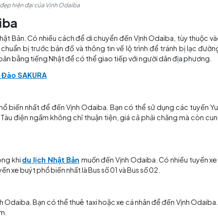
Vẻ đẹp hiện đại của Vịnh Odaiba
h Odaiba
 ở Tokyo, Nhật Bản. Có nhiều cách để di chuyển đến Vịnh Od
hì bạn nên chuẩn bị trước bản đồ và thông tin về lộ trình
ông tin cơ bản bằng tiếng Nhật để có thể giao tiếp với ng
của Hoa Anh Đào SAKURA