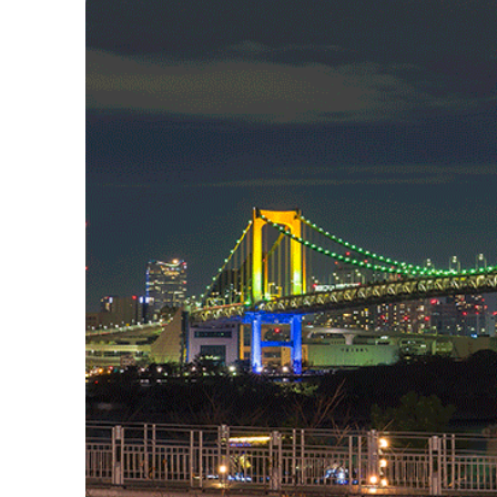
Tàu đi
Những địa điểm không th
Odaiba là một điểm đến nổi tiếng ở Tokyo với 
tour Nhật Bản
không thể nào bỏ lỡ.
Tượng Nữ thần Tự do Odaib
Tượng Nữ thần Tự do Odaiba là một bản sao 
nơi du khách khi tham gia một
chuyến du lịch 
Tượng cao 13 mét và nặng hơn 9 tấn. Du khách
tối, tượng được thắp sáng lung linh, tạo nên 