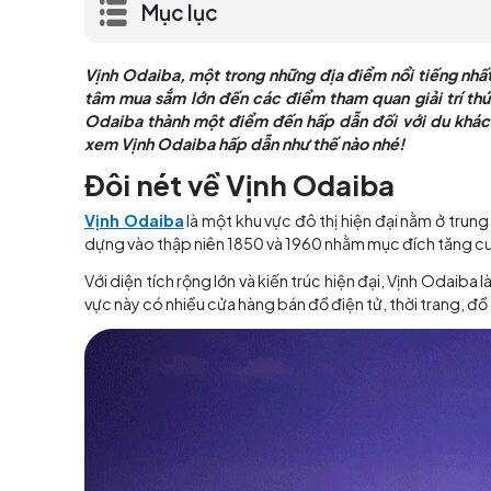
trung tâm mua sắm lớn đến các điểm tham q
đã...
Mục lục
Vịnh Odaiba, một trong những địa điểm nổi t
tâm mua sắm lớn đến các điểm tham quan giải
Odaiba thành một điểm đến hấp dẫn đối với
xem Vịnh Odaiba hấp dẫn như thế nào nhé!
Đôi nét về Vịnh Odaiba
Vịnh Odaiba
là một khu vực đô thị hiện đại 
dựng vào thập niên 1850 và 1960 nhằm mục đ
Với diện tích rộng lớn và kiến trúc hiện đại, 
vực này có nhiều cửa hàng bán đồ điện tử, thời t