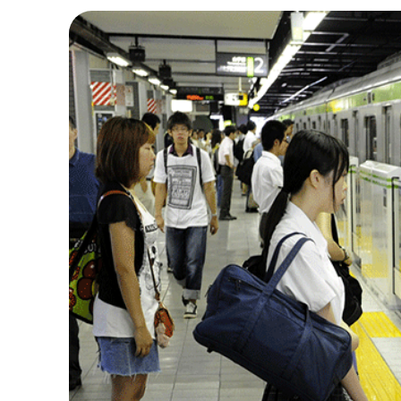
Tàu điện ngầm
Tàu điện ngầm là phương tiện giao thông cô
hoặc Rinkai trên đường sắt Tokyo để đến Vịn
nhìn tuyệt đẹp ra Vịnh Tokyo.
Xe buýt
Xe buýt cũng là một lựa chọn phổ biến cho d
đến Vịnh Odaiba từ các khu vực khác của Tokyo
Xe taxi
Taxi là một lựa chọn thuận tiện nhưng đắt tiề
giá cả sẽ khá cao và có thể bị tắc đường vào 