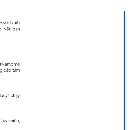
aiba, tùy thuộc vào vị trí xuất
 để tránh bị lạc đường. Nếu bạn
ười dân địa phương.