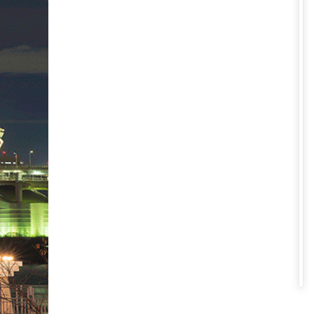
ểm mà du khách khi tham gia một
ợng được đặt trên đảo Odaiba,
nh Tokyo.
n bến cảng. Đặc biệt, vào buổi