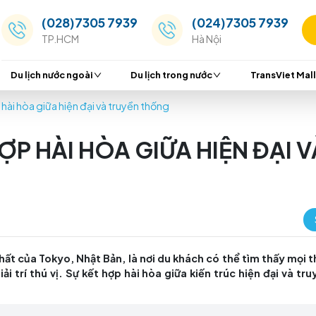
(028)7305 7939
(024
TP.HCM
Hà Nộ
Du lịch nước ngoài
Du lịch trong nước
ự kết hợp hài hòa giữa hiện đại và truyền thống
ẾT HỢP HÀI HÒA GIỮA HI
 tiếng nhất của Tokyo, Nhật Bản, là nơi du khách có 