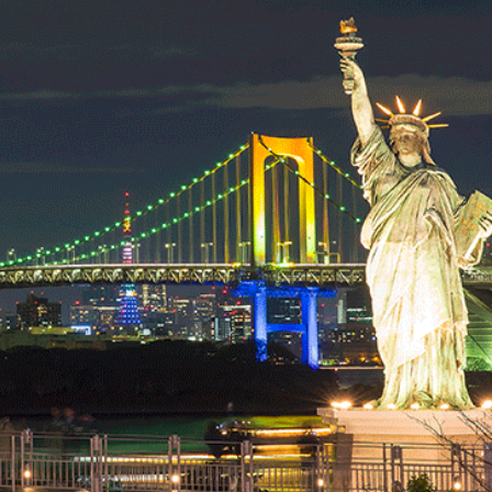
ện ngầm là phương tiện phổ biến nhất để đến Vịnh Odaiba
ể bỏ lỡ tại Vịnh Odaiba
nhiều hoạt động để bạn giải trí. Dưới đây là một số địa đi
a
thu nhỏ của tượng Nữ thần Tự do ở New York, Hoa Kỳ. Tư
Nhật Bản
có thể chiêm ngưỡng cảnh quan tuyệt đẹp của Vị
 có thể ngắm nhìn tượng từ xa hoặc tiếp cận gần hơn trê
khung cảnh thơ mộng.