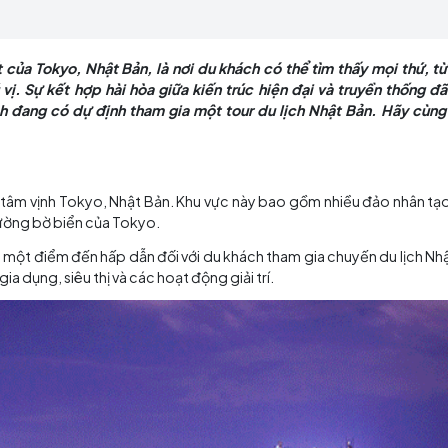
uan giải trí thú vị. Sự kết hợp hài hòa giữa kiến t
iếng nhất của Tokyo, Nhật Bản, là nơi du khách có thể 
 trí thú vị. Sự kết hợp hài hòa giữa kiến trúc hiện đạ
 du khách đang có dự định tham gia một tour du lịch
nằm ở trung tâm vịnh Tokyo, Nhật Bản. Khu vực này bao g
ích tăng cường bờ biển của Tokyo.
Vịnh Odaiba là một điểm đến hấp dẫn đối với du khách tham 
rang, đồ gia dụng, siêu thị và các hoạt động giải trí.