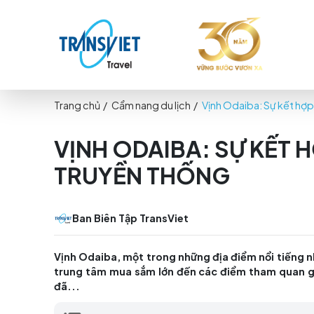
Trang chủ
/
Cẩm nang du lịch
/
Vịnh Odaiba: S
VỊNH ODAIBA: SỰ K
TRUYỀN THỐNG
Ban Biên Tập TransViet
Vịnh Odaiba, một trong những địa điểm nổi