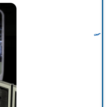
 sử dụng các tuyến Yurikamome
hải chăng mà còn cung cấp tầm
. Có nhiều tuyến xe buýt chạy
02.
 để đến Vịnh Odaiba. Tuy nhiên,