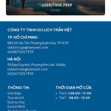
(024)7305 7939
Hà Nội
CÔNG TY TNHH DU LỊCH TRẦN VIỆT
TP.HỒ CHÍ MINH
82 Võ Văn Tần, Phường Xuân Hòa, TP.HCM
dulich.sgn@transviet.com
(028)7305 7939
HÀ NỘI
9 Đào Duy Anh, Phường Kim Liên, Hà Nội
dulich.han@transviet.com
(024)7305 7939
THÔNG TIN
THỜI GIAN MỞ CỬA
Giới thiệu
•
Thứ 2-6
08:00 - 17:00
Tour du lịch
•
Thứ 7
08:00 - 12:00
Dịch vụ Visa
Du lịch MICE