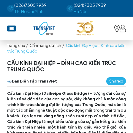
(028)7305 7939
(024)7305 7939
TP. Hồ Chí Minh
Hà Nội
Trang chủ
/
Cẩm nang du lịch
/
Cầu kính Đại Hiệp – Đỉnh cao kiến
trúc Trung Quốc
CẦU KÍNH ĐẠI HIỆP – ĐỈNH CAO KIẾN TRÚC
TRUNG QUỐC
Ban Biên Tập TransViet
Share
Cầu kính Đại Hiệp (Daiheipu Glass Bridge) - tượng đài của sự
kiên trì và độc đáo của con người, đây không chỉ là một công
trình kiến trúc đương đại ấn tượng của Trung Quốc, mà còn là
một tác phẩm nghệ thuật độc đáo đọng mãi trong trái tim du
khách. Tọa lạc tại vùng nông thôn tươi đẹp của tỉnh Hồ Bắc,
Cầu kính Đại Hiệp là một biểu tượng của sự gắn kết giữa kiến
trúc và thiên nhiên, một hành trình kỳ diệu vào thế giới của
kính trong suốt và tương lai đầy hứa hẹn. Đây là điểm đến du