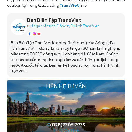
của bạn tại Trung Quốc cùng
TransViet
nhé.
Ban Biên Tập TransViet
Đội ngũ nội dung Công ty Du lịch TransViet
Ban Biên Tập TransViet là đội ngũ nội dung của Công ty Du
lịch TransViet — đơn vị lữ hành uy tín gần 30 năm kinh nghiệm,
nằm trong TOP 10 công ty du lịch hàng đầu Việt Nam. Chúng
tôi chia sẻ cẩm nang, kinh nghiệm và cảm hứng du lịch trong
nước & quốc tế, giúp bạn lên kế hoạch cho những hành trình
trọn vẹn.
LIÊN HỆ TƯ VẤN
(028)7305 7939
TP.Hồ Chí Minh