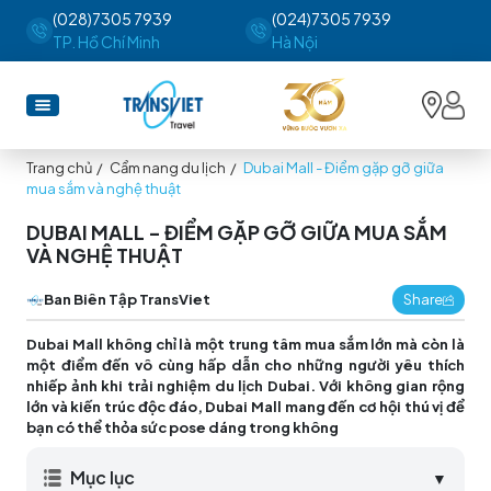
(028)7305 7939
(024)7305 7939
TP. Hồ Chí Minh
Hà Nội
Trang chủ
/
Cẩm nang du lịch
/
Dubai Mall - Điểm gặp gỡ giữa
mua sắm và nghệ thuật
DUBAI MALL - ĐIỂM GẶP GỠ GIỮA MUA SẮM
VÀ NGHỆ THUẬT
Ban Biên Tập TransViet
Share
Dubai Mall không chỉ là một trung tâm mua sắm lớn mà còn là
một điểm đến vô cùng hấp dẫn cho những người yêu thích
nhiếp ảnh khi trải nghiệm du lịch Dubai. Với không gian rộng
lớn và kiến trúc độc đáo, Dubai Mall mang đến cơ hội thú vị để
bạn có thể thỏa sức pose dáng trong không
Mục lục
▼