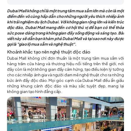
Dubai Mall không chỉ là một trung tâm mua sắm lớn mà còn là một
điểm đến vô cùng hấp dẫn cho những người yêu thích nhiếp ảnh
khi trải nghiệm du lịch Dubai. Với không gian rộng lớn và kiến trúc
độc đáo, Dubai Mall mang đến cơ hội thú vị để bạn có thể thỏa
sức pose dáng trong không gian đầy sống động và sáng tạo. Bài
viết này sẽ dẫn bạn khám phá Dubai Mall và tại sao nơi này được
gọi là "giao lộ mua sắm và nghệ thuật".
Khoảnh khắc tạo nên nghệ thuật độc đáo
Dubai Mall không chỉ đơn thuần là một trung tâm mua sắm với
hàng trăm cửa hàng và thương hiệu nổi tiếng trên thế giới, nơi
đây còn là một không gian đầy cảm hứng, tạo điều kiện lý tưởng
cho các nhiếp ảnh gia và người đam mê nghệ thuật cho ra những
bức ảnh đầy độc đáo. Mọi góc cạnh của Dubai Mall đều ẩn giấu
những khung cảnh độc đáo và màu sắc tuyệt đẹp, mang lại
không gian tạo hình đẳng cấp.