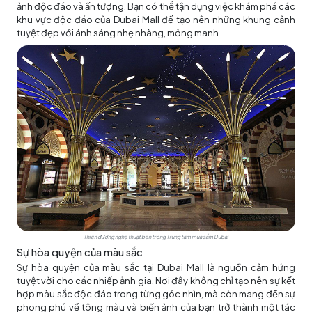
ảnh độc đáo và ấn tượng. Bạn có thể tận dụng việc khám phá các
khu vực độc đáo của Dubai Mall để tạo nên những khung cảnh
tuyệt đẹp với ánh sáng nhẹ nhàng, mỏng manh.
Thiên đường nghệ thuật bên trong Trung tâm mua sắm Dubai
Sự hòa quyện của màu sắc
Sự hòa quyện của màu sắc tại Dubai Mall là nguồn cảm hứng
tuyệt vời cho các nhiếp ảnh gia. Nơi đây không chỉ tạo nên sự kết
hợp màu sắc độc đáo trong từng góc nhìn, mà còn mang đến sự
phong phú về tông màu và biến ảnh của bạn trở thành một tác