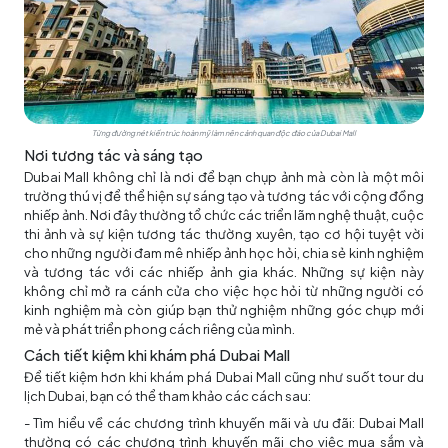
Từng đường nét kiến trúc hoàn mỹ làm nên cảnh quan độc đáo của Dubai Mall
Nơi tương tác và sáng tạo
Dubai Mall không chỉ là nơi để bạn chụp ảnh mà còn là một môi
trường thú vị để thể hiện sự sáng tạo và tương tác với cộng đồng
nhiếp ảnh. Nơi đây thường tổ chức các triển lãm nghệ thuật, cuộc
thi ảnh và sự kiện tương tác thường xuyên, tạo cơ hội tuyệt vời
cho những người đam mê nhiếp ảnh học hỏi, chia sẻ kinh nghiệm
và tương tác với các nhiếp ảnh gia khác. Những sự kiện này
không chỉ mở ra cánh cửa cho việc học hỏi từ những người có
kinh nghiệm mà còn giúp bạn thử nghiệm những góc chụp mới
mẻ và phát triển phong cách riêng của mình.
Cách tiết kiệm khi khám phá Dubai Mall
Để tiết kiệm hơn khi khám phá Dubai Mall cũng như suốt
tour du
lịch Dubai
, bạn có thể tham khảo các cách sau:
- Tìm hiểu về các chương trình khuyến mãi và ưu đãi: Dubai Mall
thường có các chương trình khuyến mãi cho việc mua sắm và