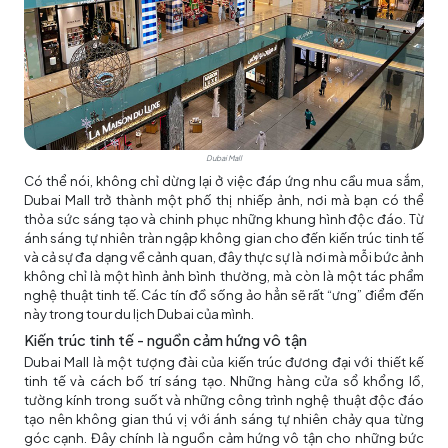
Dubai Mall
Có thể nói, không chỉ dừng lại ở việc đáp ứng nhu cầu mua sắm,
Dubai Mall trở thành một phố thị nhiếp ảnh, nơi mà bạn có thể
thỏa sức sáng tạo và chinh phục những khung hình độc đáo. Từ
ánh sáng tự nhiên tràn ngập không gian cho đến kiến trúc tinh tế
và cả sự đa dạng về cảnh quan, đây thực sự là nơi mà mỗi bức ảnh
không chỉ là một hình ảnh bình thường, mà còn là một tác phẩm
nghệ thuật tinh tế. Các tín đồ sống ảo hẳn sẽ rất “ưng” điểm đến
này trong
tour du lịch Dubai
của mình.
Kiến trúc tinh tế - nguồn cảm hứng vô tận
Dubai Mall là một tượng đài của kiến trúc đương đại với thiết kế
tinh tế và cách bố trí sáng tạo. Những hàng cửa sổ khổng lồ,
tường kính trong suốt và những công trình nghệ thuật độc đáo
tạo nên không gian thú vị với ánh sáng tự nhiên chảy qua từng
góc cạnh. Đây chính là nguồn cảm hứng vô tận cho những bức