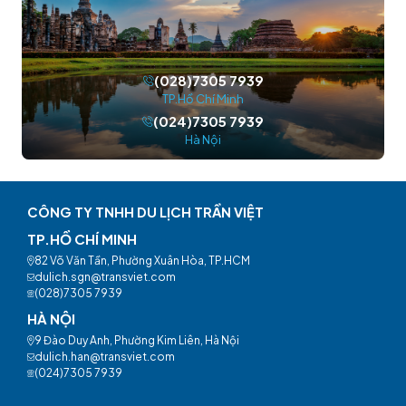
(028)7305 7939
TP.Hồ Chí Minh
(024)7305 7939
Hà Nội
CÔNG TY TNHH DU LỊCH TRẦN VIỆT
TP.HỒ CHÍ MINH
82 Võ Văn Tần, Phường Xuân Hòa, TP.HCM
dulich.sgn@transviet.com
(028)7305 7939
HÀ NỘI
9 Đào Duy Anh, Phường Kim Liên, Hà Nội
dulich.han@transviet.com
(024)7305 7939