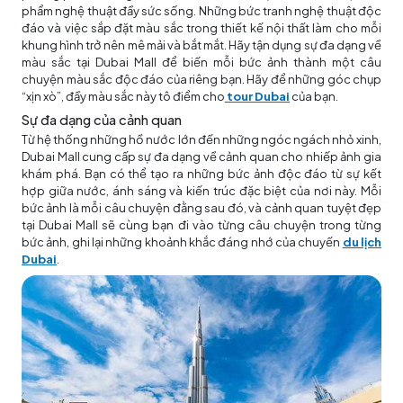
phẩm nghệ thuật đầy sức sống. Những bức tranh nghệ thuật độc
đáo và việc sắp đặt màu sắc trong thiết kế nội thất làm cho mỗi
khung hình trở nên mê mải và bắt mắt. Hãy tận dụng sự đa dạng về
màu sắc tại Dubai Mall để biến mỗi bức ảnh thành một câu
chuyện màu sắc độc đáo của riêng bạn. Hãy để những góc chụp
“xịn xò”, đầy màu sắc này tô điểm cho
tour Dubai
của bạn.
Sự đa dạng của cảnh quan
Từ hệ thống những hồ nước lớn đến những ngóc ngách nhỏ xinh,
Dubai Mall cung cấp sự đa dạng về cảnh quan cho nhiếp ảnh gia
khám phá. Bạn có thể tạo ra những bức ảnh độc đáo từ sự kết
hợp giữa nước, ánh sáng và kiến trúc đặc biệt của nơi này. Mỗi
bức ảnh là mỗi câu chuyện đằng sau đó, và cảnh quan tuyệt đẹp
tại Dubai Mall sẽ cùng bạn đi vào từng câu chuyện trong từng
bức ảnh, ghi lại những khoảnh khắc đáng nhớ của
chuyến
du lịch
Dubai
.