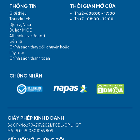
THÔNG TIN
THỜI GIAN MỞ CỬA
Giới thiệu
•
Thứ 2-6
08:00 - 17:00
Tour du lịch
•
Thứ 7
08:00 - 12:00
Dịch vụ Visa
Du lịch MICE
All-Inclusive Resort
Liên hệ
Chính sách thay đổi, chuyển hoặc
hủy tour
Chính sách thanh toán
CHỨNG NHẬN
GIẤY PHÉP KINH DOANH
Số GP/No.: 79-217/2021/TCDL-GP LHQT
Mã số thuế: 0301069809
KẾT NỐI VỚI CHÚNG TÔI