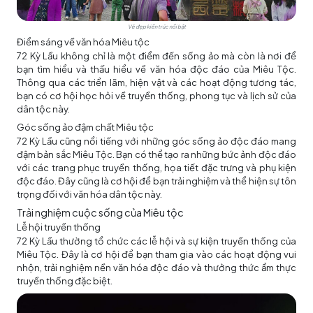
Vẻ đẹp kiến trúc nổi bật
Điểm sáng về văn hóa Miêu tộc
72 Kỳ Lầu không chỉ là một điểm đến sống ảo mà còn là nơi để
bạn tìm hiểu và thấu hiểu về văn hóa độc đáo của Miêu Tộc.
Thông qua các triển lãm, hiện vật và các hoạt động tương tác,
bạn có cơ hội học hỏi về truyền thống, phong tục và lịch sử của
dân tộc này.
Góc sống ảo đậm chất Miêu tộc
72 Kỳ Lầu cũng nổi tiếng với những góc sống ảo độc đáo mang
đậm bản sắc Miêu Tộc. Bạn có thể tạo ra những bức ảnh độc đáo
với các trang phục truyền thống, họa tiết đặc trưng và phụ kiện
độc đáo. Đây cũng là cơ hội để bạn trải nghiệm và thể hiện sự tôn
trọng đối với văn hóa dân tộc này.
Trải nghiệm cuộc sống của Miêu tộc
Lễ hội truyền thống
72 Kỳ Lầu thường tổ chức các lễ hội và sự kiện truyền thống của
Miêu Tộc. Đây là cơ hội để bạn tham gia vào các hoạt động vui
nhộn, trải nghiệm nền văn hóa độc đáo và thưởng thức ẩm thực
truyền thống đặc biệt.