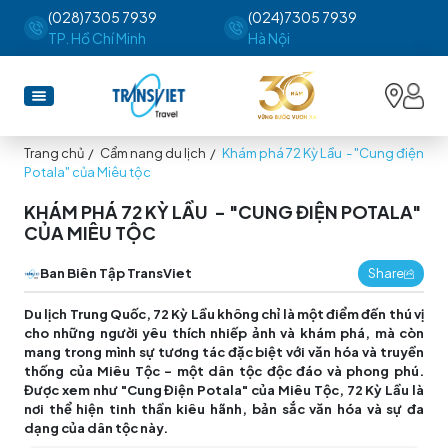
(028)7305 7939
(024)7305 7939
TP. Hồ Chí Minh
Hà Nội
Trang chủ
/
Cẩm nang du lịch
/
Khám phá 72 Kỳ Lầu - "Cung điện
Potala" của Miêu tộc
KHÁM PHÁ 72 KỲ LẦU - "CUNG ĐIỆN POTALA"
CỦA MIÊU TỘC
Ban Biên Tập TransViet
Share
Du lịch Trung Quốc, 72 Kỳ Lầu không chỉ là một điểm đến thú vị
cho những người yêu thích nhiếp ảnh và khám phá, mà còn
mang trong mình sự tương tác đặc biệt với văn hóa và truyền
thống của Miêu Tộc - một dân tộc độc đáo và phong phú.
Được xem như "Cung Điện Potala" của Miêu Tộc, 72 Kỳ Lầu là
nơi thể hiện tinh thần kiêu hãnh, bản sắc văn hóa và sự đa
dạng của dân tộc này.