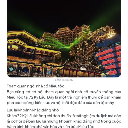
Lễ hội tại 72 Ký lầu
Tham quan ngôi nhà cổ Miêu tộc
Bạn cũng có cơ hội tham quan ngôi nhà cổ truyền thống của
Miêu Tộc tại 72 Kỳ Lầu. Đây là một trải nghiệm thú vị để bạn khám
phá cách sống, kiến trúc và nội thất độc đáo của dân tộc này.
Lưu lại khoảnh khắc đáng nhớ
Khám 72 Kỳ Lầu không chỉ đơn thuần là trải nghiệm du lịch mà còn
là cơ hội để bạn lưu lại những khoảnh khắc đáng nhớ trong cuộc
hành trình khám phá văn hóa và kiến trúc Miêu Tộc.