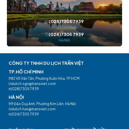
(028)7305 7939
TP.Hồ Chí Minh
(024)7305 7939
Hà Nội
CÔNG TY TNHH DU LỊCH TRẦN VIỆT
TP.HỒ CHÍ MINH
82 Võ Văn Tần, Phường Xuân Hòa, TP.HCM
dulich.sgn@transviet.com
(028)7305 7939
HÀ NỘI
9 Đào Duy Anh, Phường Kim Liên, Hà Nội
dulich.han@transviet.com
(024)7305 7939