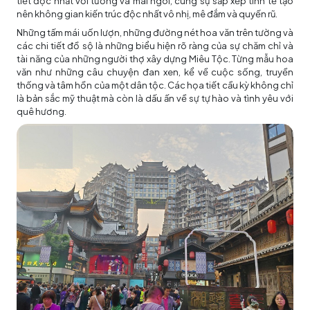
tiết độc nhất với tường và mái ngói, cùng sự sắp xếp tinh tế tạo
nên không gian kiến trúc độc nhất vô nhị, mê đắm và quyến rũ.
Những tấm mái uốn lượn, những đường nét hoa văn trên tường và
các chi tiết đồ sộ là những biểu hiện rõ ràng của sự chăm chỉ và
tài năng của những người thợ xây dựng Miêu Tộc. Từng mẫu hoa
văn như những câu chuyện đan xen, kể về cuộc sống, truyền
thống và tâm hồn của một dân tộc. Các họa tiết cầu kỳ không chỉ
là bản sắc mỹ thuật mà còn là dấu ấn về sự tự hào và tình yêu với
quê hương.