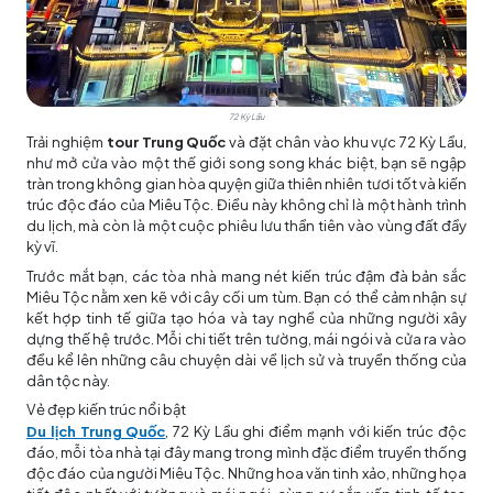
72 Kỳ Lầu
Trải nghiệm
tour Trung Quốc
và đặt chân vào khu vực 72 Kỳ Lầu,
như mở cửa vào một thế giới song song khác biệt, bạn sẽ ngập
tràn trong không gian hòa quyện giữa thiên nhiên tươi tốt và kiến
trúc độc đáo của Miêu Tộc. Điều này không chỉ là một hành trình
du lịch, mà còn là một cuộc phiêu lưu thần tiên vào vùng đất đầy
kỳ vĩ.
Trước mắt bạn, các tòa nhà mang nét kiến trúc đậm đà bản sắc
Miêu Tộc nằm xen kẽ với cây cối um tùm. Bạn có thể cảm nhận sự
kết hợp tinh tế giữa tạo hóa và tay nghề của những người xây
dựng thế hệ trước. Mỗi chi tiết trên tường, mái ngói và cửa ra vào
đều kể lên những câu chuyện dài về lịch sử và truyền thống của
dân tộc này.
Vẻ đẹp kiến trúc nổi bật
Du lịch Trung Quốc
, 72 Kỳ Lầu ghi điểm mạnh với kiến trúc độc
đáo, mỗi tòa nhà tại đây mang trong mình đặc điểm truyền thống
độc đáo của người Miêu Tộc. Những hoa văn tinh xảo, những họa