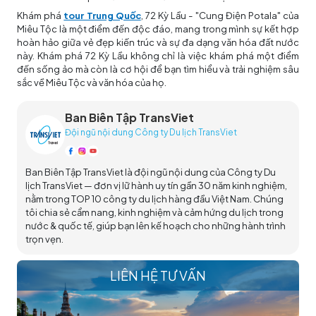
Khám phá
tour Trung Quốc
, 72 Kỳ Lầu - "Cung Điện Potala" của
Miêu Tộc là một điểm đến độc đáo, mang trong mình sự kết hợp
hoàn hảo giữa vẻ đẹp kiến trúc và sự đa dạng văn hóa đất nước
này. Khám phá 72 Kỳ Lầu không chỉ là việc khám phá một điểm
đến sống ảo mà còn là cơ hội để bạn tìm hiểu và trải nghiệm sâu
sắc về Miêu Tộc và văn hóa của họ.
Ban Biên Tập TransViet
Đội ngũ nội dung Công ty Du lịch TransViet
Ban Biên Tập TransViet là đội ngũ nội dung của Công ty Du
lịch TransViet — đơn vị lữ hành uy tín gần 30 năm kinh nghiệm,
nằm trong TOP 10 công ty du lịch hàng đầu Việt Nam. Chúng
tôi chia sẻ cẩm nang, kinh nghiệm và cảm hứng du lịch trong
nước & quốc tế, giúp bạn lên kế hoạch cho những hành trình
trọn vẹn.
LIÊN HỆ TƯ VẤN