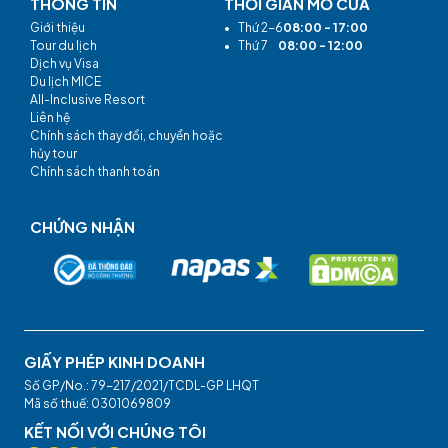
THÔNG TIN
THỜI GIAN MỞ CỬA
Giới thiệu
•
Thứ 2-6
08:00 - 17:00
Tour du lịch
•
Thứ 7
08:00 - 12:00
Dịch vụ Visa
Du lịch MICE
All-Inclusive Resort
Liên hệ
Chính sách thay đổi, chuyển hoặc
hủy tour
Chính sách thanh toán
CHỨNG NHẬN
GIẤY PHÉP KINH DOANH
Số GP/No.: 79-217/2021/TCDL-GP LHQT
Mã số thuế: 0301069809
KẾT NỐI VỚI CHÚNG TÔI