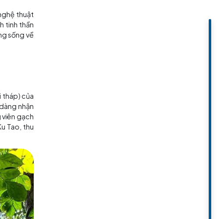
độc đáo và tinh hoa nghệ thuật
 Ku Tao đều phản ánh tinh thần
 mà còn là một bảo tàng sống về