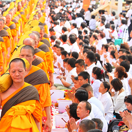
Chedi Ku Tao – Xá lợi tháp tại Wat Ku Tao
 trình khác như viharn (phòng cầu nguyện), ubosot (phòng
c đơn giản nhưng uy nghi, với mái ngói hai tầng và cột
là từ thời kỳ Sukhothai.
g có mái ngói hai tầng và cột gỗ màu đỏ, nhưng nhỏ h
n cùng những hàng cây bao quanh, tạo nên một khung cản
ùa đậm chất Thái Lan.
òa mình cùng cộng đồng