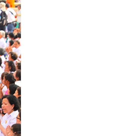
 thực hiện các nghi lễ), và các
 gỗ màu đỏ. Trong các phòng có
ơn phòng cầu nguyện và có một
h xanh tươi, mát mẻ nhưng vẫn