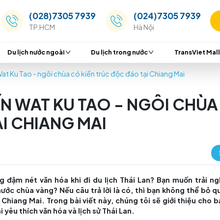
(028)7305 7939
(024
TP.HCM
Hà Nộ
Du lịch nước ngoài
Du lịch trong nước
hiệm đến Wat Ku Tao - ngôi chùa có kiến trúc độc đáo tại 
ỆM ĐẾN WAT KU TAO - N
O TẠI CHIANG MAI
 và mang đậm nét văn hóa khi đi du lịch Thái Lan