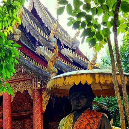
a này có tên gốc là Wat Veru Vanaram nghĩa là “chùa dưa hấu
ích thước giảm dần xếp chồng lên nhau. Ngay từ cái nhìn
úc và biểu tượng tại ngôi chùa này. Mỗi quả dưa hấu được 
u ứng màu sắc rực rỡ. Xá lợi tháp cũng này là điểm nhấn và
gưỡng.