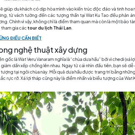
Toàn cảnh Wat Ku Tao
iang Mai sẽ giúp du khách có dịp hòa mình vào kiến trúc 
liệu xây dựng, từ vách tường đến các tượng thần tại Wat
ật địa phương. Chính vì vậy, không chỉ là điểm tham quan
bỏ qua khi tham gia các
tour du lịch Thái Lan
.
RAI VÀ NHỮNG ĐIỀU CẦN BIẾT
 hoa trong nghệ thuật xây dựng