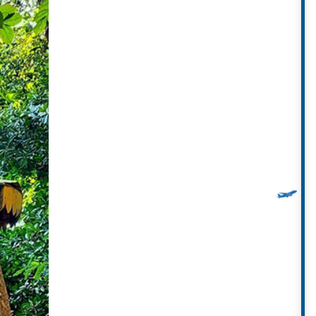
” bởi vì chedi (xá lợi tháp) của
 đầu tiên, bạn sẽ dễ dàng nhận
trang trí bằng những viên gạch
 biểu tượng của Wat Ku Tao, thu