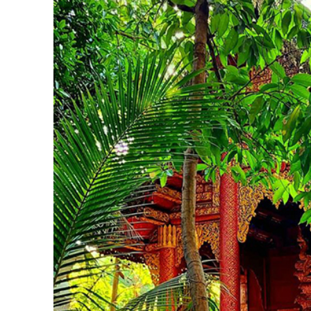
Khác với cái tên phổ biến Wat Ku Tao, ngôi chù
ngôi chùa có hình dạng như năm quả bầu có k
thấy sự độc đáo trong từng đường nét kiến tr
nhỏ màu xanh lá cây, đỏ và trắng, tạo nên hiệ
hút nhiều du khách đến tham quan và chiêm n