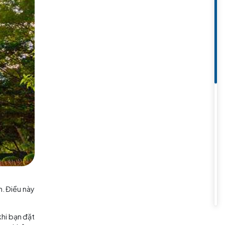
ọng trong năm. Những lễ hội này
m hiểu thêm về văn hóa tôn giáo
ư thiền định và lễ cầu nguyện.
à một phần quan trọng của văn
c.