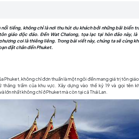
g di sản văn hóa tôn giáo độc đáo. Đền Wat Chalong,
à được người dân địa phương coi là thiêng liêng. Tro
điểm đến không thể thiếu khi bạn đặt chân đến Phuk
n đẹp và nổi tiếng, không chỉ là nơi thu hút du khách b
 văn hóa tôn giáo độc đáo. Đền Wat Chalong, tọa lạc t
 dân địa phương coi là thiêng liêng. Trong bài viết này
hiếu khi bạn đặt chân đến Phuket.
ong
n giáo của Phuket, không chỉ đơn thuần là một ngôi đền m
 và lịch sử thăng trầm của khu vực. Xây dựng vào thế 
n cổ xưa và lớn nhất không chỉ ở Phuket mà còn tại cả Thái