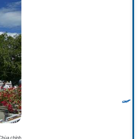
ác mái độc đáo, những họa tiết
ành một tác phẩm nghệ thuật vô