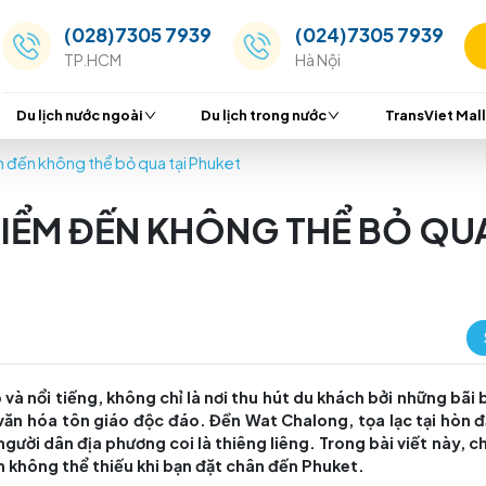
(028)7305 7939
(024
TP.HCM
Hà Nộ
Du lịch nước ngoài
Du lịch trong nước
ng – điểm đến không thể bỏ qua tại Phuket
 – ĐIỂM ĐẾN KHÔNG TH
 Lan đẹp và nổi tiếng, không chỉ là nơi thu hút du kh