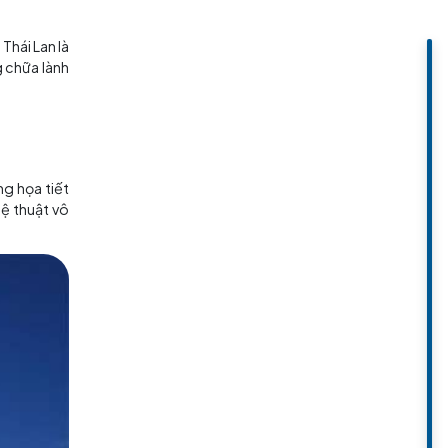
còn về ý nghĩa tôn giáo và văn
uy nhiên, nó không chỉ giới hạn
linh của cộng đồng.
 thánh nổi tiếng của Thái Lan là
đặc biệt có khả năng chữa lành