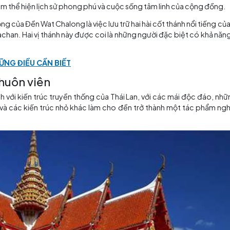
Lịch sử thăng trầm
hứng kiến sự biến đổi và mở rộng không chỉ về quy mô mà 
thờ và cầu nguyện quan trọng cho người dân địa phương. T
t trung tâm thể hiện lịch sử phong phú và cuộc sống tâm 
 quan trọng của Đền Wat Chalong là việc lưu trữ hai hài cốt
t Wongsachan. Hai vị thánh này được coi là những người 
RAI VÀ NHỮNG ĐIỀU CẦN BIẾT
à các khuôn viên