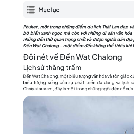
mịn và bờ biển xanh ngọc mà còn với nhữn
một trong những đền thờ quan trọng nhất v
cùng khám phá về Đền Wat Chalong - một 
Mục lục
Phuket, một trong những điểm du lịch Thái La
bờ biển xanh ngọc mà còn với những di sản
những đền thờ quan trọng nhất và được người
Đền Wat Chalong - một điểm đến không thể t
Đôi nét về Đền Wat Chal
Lịch sử thăng trầm
Đền Wat Chalong, một biểu tượng văn hóa và tô
biểu tượng sống của sự phát triển đa dạng
Chaiyatararam, đây là một trong những ngôi đề