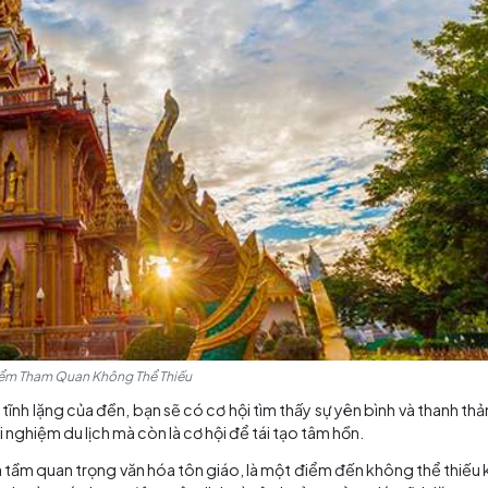
 giáo
c các lễ hội và sự kiện tôn giáo vào các ngày lễ quan tr
g thành kính mà còn để du khách có cơ hội tham gia và tì
là nơi bạn có thể tham gia vào các hoạt động tâm linh nh
ý tưởng để bạn tìm kiếm sự tĩnh lặng và thư thái.
hể Thiếu
m phá Phuket không chỉ tham quan, Đền Wat Chalong còn l
hợp hoàn hảo giữa kiến thức tôn giáo và nghệ thuật kiến trú