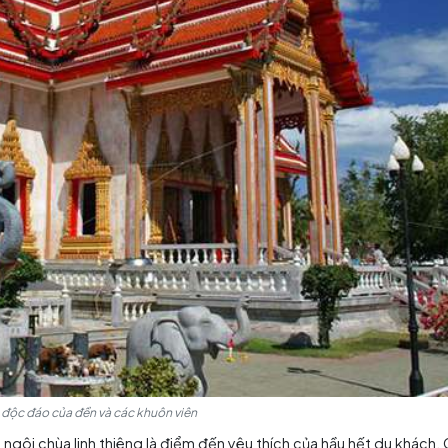
ợng mạnh với kiến trúc truyền thống của Thái Lan, với c
tượng Phật và các kiến trúc nhỏ khác làm cho đền trở th