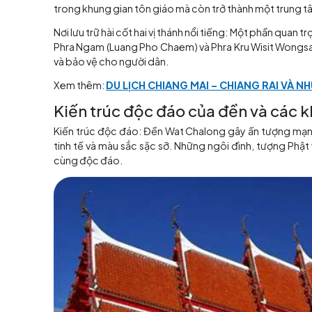
Trải qua nhiều thập kỷ, Đền Wat Chalong đã c
hóa. Từ khi ra đời, đền đã trở thành nơi tôn 
trong khung gian tôn giáo mà còn trở thành mộ
Nơi lưu trữ hài cốt hai vị thánh nổi tiếng:
Một phần
Phra Ngam (Luang Pho Chaem) và Phra Kru Wisi
và bảo vệ cho người dân.
Xem thêm:
DU LỊCH CHIANG MAI – CHIANG 
Kiến trúc độc đáo của đền v