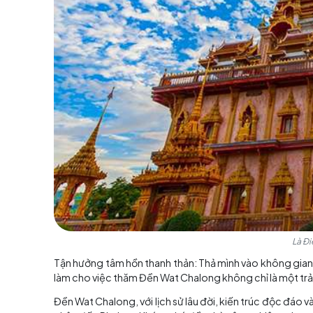
Hoạt động văn hóa và tôn
Lễ hội và sự kiện:
Đền Wat Chalong thường tổ chứ
không chỉ là cơ hội để người dân thể hiện lòn
của Thái Lan.
Các hoạt động tâm linh:
Đền Wat Chalong cũng 
Môi trường yên tĩnh và tâm linh của đền là nơi l
Là Điểm Tham Quan Không T
Văn hóa tôn giáo độc đáo:
Tour Thái Lan khá
hóa tôn giáo của Thái Lan. Nó thể hiện sự kết 