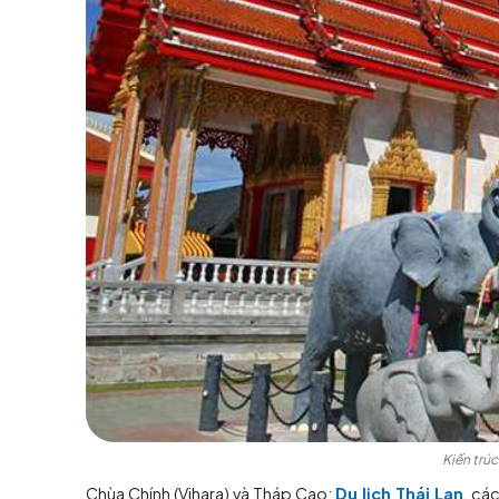
Kiến trúc độc đáo:
Đền Wat Chalong gây ấn tư
tinh tế và màu sắc sặc sỡ. Những ngôi đình, 
cùng độc đáo.