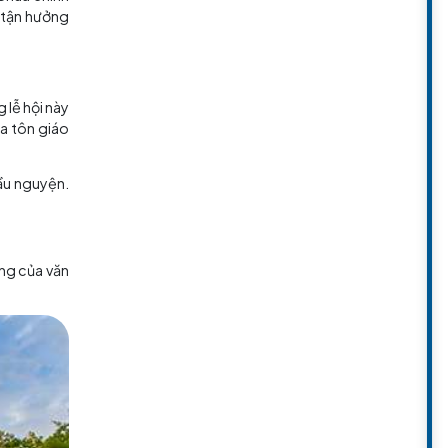
ủa hầu hết du khách. Chùa chính
đền là nơi bạn có thể tận hưởng