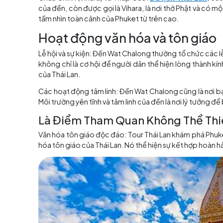
Chùa Chính (Vihara) và Tháp Cao:
Du lịch Thá
của đền, còn được gọi là Vihara, là nơi thờ P
tầm nhìn toàn cảnh của Phuket từ trên cao.