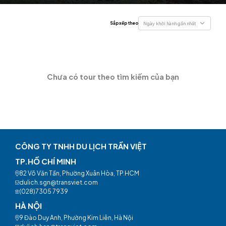
Sắp xếp theo
Ngày khởi hành gần nhất
Chưa có tour theo tìm kiếm của bạn
CÔNG TY TNHH DU LỊCH TRẦN VIỆT
TP.HỒ CHÍ MINH
82 Võ Văn Tần, Phường Xuân Hòa, TP.HCM
dulich.sgn@transviet.com
(028)7305 7939
HÀ NỘI
9 Đào Duy Anh, Phường Kim Liên, Hà Nội