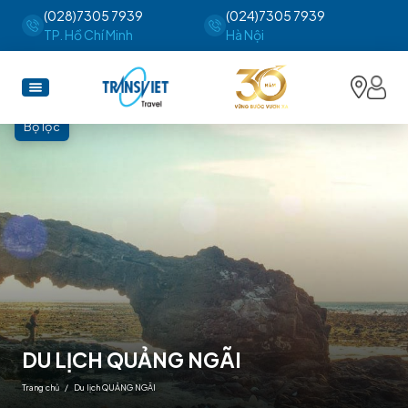
(028)7305 7939
(024)7305 7939
TP. Hồ Chí Minh
Hà Nội
Bộ lọc
DU LỊCH QUẢNG NGÃI
Trang chủ
/ Du lịch QUẢNG NGÃI