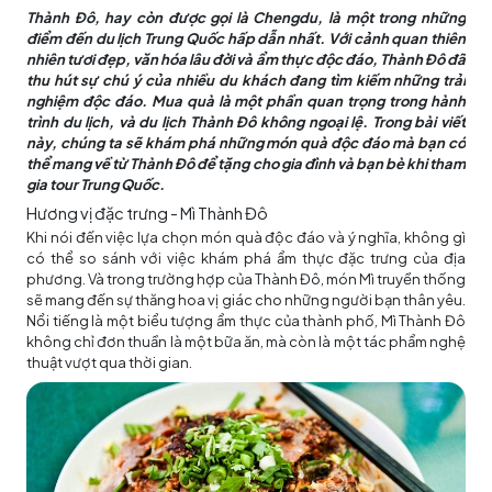
Thành Đô, hay còn được gọi là Chengdu, là một trong những
điểm đến du lịch Trung Quốc hấp dẫn nhất. Với cảnh quan thiên
nhiên tươi đẹp, văn hóa lâu đời và ẩm thực độc đáo, Thành Đô đã
thu hút sự chú ý của nhiều du khách đang tìm kiếm những trải
nghiệm độc đáo. Mua quà là một phần quan trọng trong hành
trình du lịch, và du lịch Thành Đô không ngoại lệ. Trong bài viết
này, chúng ta sẽ khám phá những món quà độc đáo mà bạn có
thể mang về từ Thành Đô để tặng cho gia đình và bạn bè khi tham
gia tour Trung Quốc.
Hương vị đặc trưng - Mì Thành Đô
Khi nói đến việc lựa chọn món quà độc đáo và ý nghĩa, không gì
có thể so sánh với việc khám phá ẩm thực đặc trưng của địa
phương. Và trong trường hợp của Thành Đô, món Mì truyền thống
sẽ mang đến sự thăng hoa vị giác cho những người bạn thân yêu.
Nổi tiếng là một biểu tượng ẩm thực của thành phố, Mì Thành Đô
không chỉ đơn thuần là một bữa ăn, mà còn là một tác phẩm nghệ
thuật vượt qua thời gian.