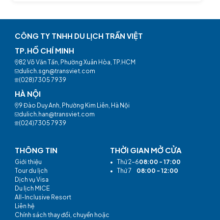
CÔNG TY TNHH DU LỊCH TRẦN VIỆT
TP.HỒ CHÍ MINH
82 Võ Văn Tần, Phường Xuân Hòa, TP.HCM
dulich.sgn@transviet.com
(028)7305 7939
HÀ NỘI
9 Đào Duy Anh, Phường Kim Liên, Hà Nội
dulich.han@transviet.com
(024)7305 7939
THÔNG TIN
THỜI GIAN MỞ CỬA
Giới thiệu
•
Thứ 2-6
08:00 - 17:00
Tour du lịch
•
Thứ 7
08:00 - 12:00
Dịch vụ Visa
Du lịch MICE
All-Inclusive Resort
Liên hệ
Chính sách thay đổi, chuyển hoặc