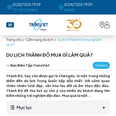
(028)7305 7939
(024)7305 7939
TP. Hồ Chí Minh
Hà Nội
Trang chủ
/
Cẩm nang du lịch
/
Du lịch Thành Đô mua gì làm
quà?
DU LỊCH THÀNH ĐÔ MUA GÌ LÀM QUÀ?
Ban Biên Tập TransViet
Share
Thành Đô, hay còn được gọi là Chengdu, là một trong những
điểm đến du lịch Trung Quốc hấp dẫn nhất. Với cảnh quan
thiên nhiên tươi đẹp, văn hóa lâu đời và ẩm thực độc đáo,
Thành Đô đã thu hút sự chú ý của nhiều du khách đang tìm
kiếm những trải nghiệm độc đáo. Mua quà là một...
Mục lục
▼