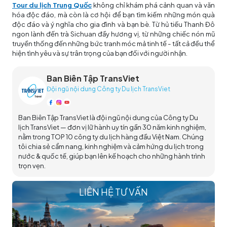
Tour du lịch Trung Quốc
không chỉ khám phá cảnh quan và văn
hóa độc đáo, mà còn là cơ hội để bạn tìm kiếm những món quà
độc đáo và ý nghĩa cho gia đình và bạn bè. Từ hủ tiếu Thanh Đô
ngon lành đến trà Sichuan đầy hương vị, từ những chiếc nón mũ
truyền thống đến những bức tranh móc mả tinh tế - tất cả đều thể
hiện tình yêu và sự trân trọng của bạn đối với người nhận.
Ban Biên Tập TransViet
Đội ngũ nội dung Công ty Du lịch TransViet
Ban Biên Tập TransViet là đội ngũ nội dung của Công ty Du
lịch TransViet — đơn vị lữ hành uy tín gần 30 năm kinh nghiệm,
nằm trong TOP 10 công ty du lịch hàng đầu Việt Nam. Chúng
tôi chia sẻ cẩm nang, kinh nghiệm và cảm hứng du lịch trong
nước & quốc tế, giúp bạn lên kế hoạch cho những hành trình
trọn vẹn.
LIÊN HỆ TƯ VẤN