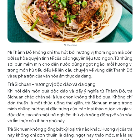
Mì Thành Đô
Mì Thành Đô không chỉ thu hút bởi hương vị thơm ngon mà còn
bởi sự hòa quyện tinh tế của các nguyên liệu tươi ngon. Từ những
sợi bún mềm mịn cho đến nước dùng ngọt ngào, mỗi hương vị
trong món hủ tiếu đều kể lên câu chuyện về vùng đất Thanh Đô
và sự pha trộn của văn hóa ẩm thực đa dạng.
Trà Sichuan - hương vị độc đáo và đa dạng
Khi nói đến món quà độc đáo và đầy ý nghĩa từ Thành Đô, trà
Sichuan chắc chắn sẽ là lựa chọn không thể bỏ qua. Không chỉ
đơn thuần là một thức uống thư giãn, trà Sichuan mang trong
mình những hương vị đặc trưng của các loại thảo dược và gia vị
độc đáo, tạo nên một trải nghiệm thú vị và sống động về văn hóa
và ẩm thực của thành phố này.
Trà Sichuan không giống bất kỳ loại trà nào khác. Hương vị của trà
này không chỉ đơn thuần là đắng, ngọt hay thảo mộc, mà là sự