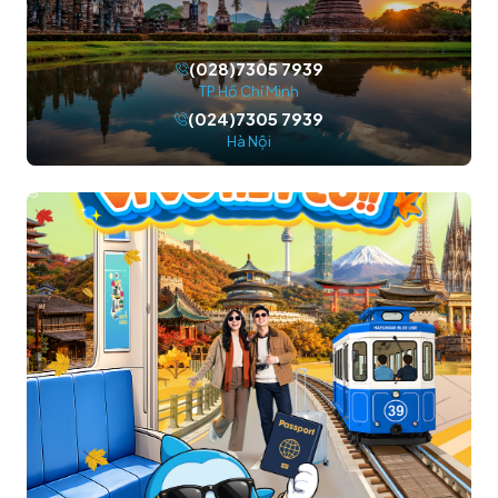
(028)7305 7939
TP.Hồ Chí Minh
(024)7305 7939
Hà Nội