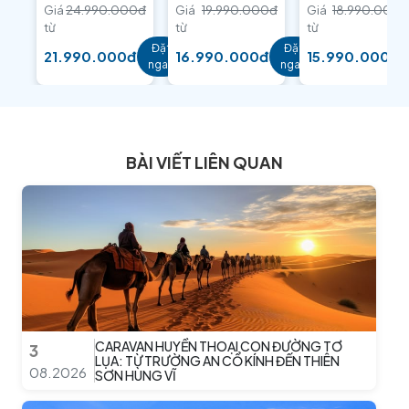
Giá
24.990.000đ
Giá
19.990.000đ
Giá
18.990.000đ
từ
từ
từ
Đặt
Đặt
21.990.000đ
16.990.000đ
15.990.000đ
ngay
ngay
BÀI VIẾT LIÊN QUAN
CARAVAN HUYỀN THOẠI CON ĐƯỜNG TƠ
3
LỤA: TỪ TRƯỜNG AN CỔ KÍNH ĐẾN THIÊN
08.2026
SƠN HÙNG VĨ