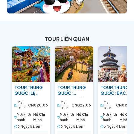
TOUR LIÊN QUAN
TOUR TRUNG
TOUR TRUNG
TOUR TRUNG
QUỐC: LỆ
QUỐC:
QUỐC: BẮC
GIANG –
THƯỢNG HẢI –
KINH - BẢO VẬT
Mã
Mã
Mã
SHANGRI-LA:
HÀNG CHÂU:
PHƯƠNG ĐÔNG
CN020.06
CN022.06
CN015.05
tour
tour
tour
TIỂU TÂY TẠNG
SẮC HOA ANH
Nơi khởi
Hồ Chí
Nơi khởi
Hồ Chí
Nơi khởi
Hồ Chí
ĐÀO
hành
Minh
hành
Minh
hành
Minh
6 Ngày 5 Ðêm
6 Ngày 5 Ðêm
5 Ngày 4 Ðêm