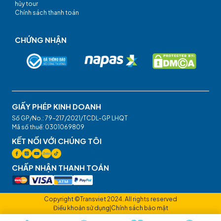
hủy tour
Chính sách thanh toán
CHỨNG NHẬN
GIẤY PHÉP KINH DOANH
Số GP/No.: 79-217/2021/TCDL-GP LHQT
Mã số thuế: 0301069809
KẾT NỐI VỚI CHÚNG TÔI
CHẤP NHẬN THANH TOÁN
Copyright ©Transviet 2024. All rights reserved
Điều khoản sử dụng
|
Chính sách bảo mật