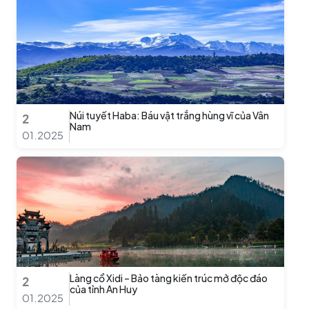
Núi tuyết Haba: Báu vật trắng hùng vĩ của Vân
2
Nam
01.2025
Làng cổ Xidi – Bảo tàng kiến trúc mở độc đáo
2
của tỉnh An Huy
01.2025