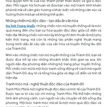
hòa quyện tinh tế của các thành phần thảo dược và gia vị độc
đáo. Mỗi ngụm trà Sichuan sẽ đưa bạn vào một hành trình khám
phá mê mải về cảm giác hương vị khác biệt, với những cảm xúc và
hương thơm mà bạn sẽ không thể quên.
Những chiến mũ độc đáo - tạo dấu ấn văn hóa
Du lịch Trung Quốc
, những chiếc nón mũ truyền thống sẽ là món
quà mang đến cho bạn sự hòa quyện độc đáo giữa cổ điển và
hiện đại. Những chiếc nón mũ này không chỉ đơn thuần là một phụ
kiện thời trang, mà còn là những tác phẩm nghệ thuật mang
trong mình dấu ấn sâu sắc của văn hóa và truyền thống lâu đời
của Thành Đô.
Nhìn vào những chiếc nón mũ truyền thống của Thành Đô, bạn sẽ
được đưa trở lại vào những khoảnh khắc thời gian xa xưa, khi
người dân địa phương diện những bộ trang phục truyền thống.
Mỗi chiếc nón mũ là một bức tranh sống động về cách mà người
dân Thành Đô duy trì và tổng hòa giữa vẻ đẹp cổ điển và tinh tế
hiện đại.
Tranh móc mả - nghệ thuật độc đáo của thành đô
Tranh Móc Mả là một nghệ thuật độc đáo và tinh tế của Thành Đô.
Được tạo ra từ các sợi chỉ mỏng, Tranh Móc Mả thể hiện những
hình ảnh phong cảnh, con người và câu chuyện về đời sống địa
phương. Một bức tranh móc mả sẽ là một món quà độc đáo và