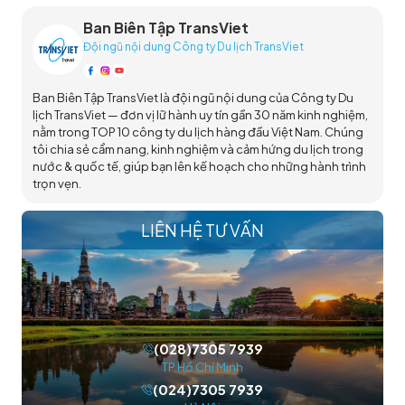
Ban Biên Tập TransViet
Đội ngũ nội dung Công ty Du lịch TransViet
Ban Biên Tập TransViet là đội ngũ nội dung của Công ty Du
lịch TransViet — đơn vị lữ hành uy tín gần 30 năm kinh nghiệm,
nằm trong TOP 10 công ty du lịch hàng đầu Việt Nam. Chúng
tôi chia sẻ cẩm nang, kinh nghiệm và cảm hứng du lịch trong
nước & quốc tế, giúp bạn lên kế hoạch cho những hành trình
trọn vẹn.
LIÊN HỆ TƯ VẤN
(028)7305 7939
TP.Hồ Chí Minh
(024)7305 7939