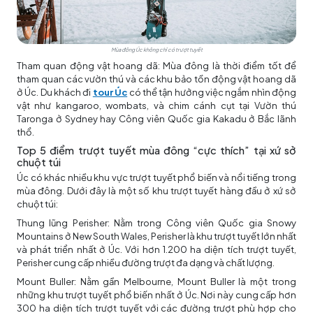
Mùa đông Úc không chỉ có trượt tuyết
Tham quan động vật hoang dã: Mùa đông là thời điểm tốt để
tham quan các vườn thú và các khu bảo tồn động vật hoang dã
ở Úc. Du khách đi
tour Úc
có thể tận hưởng việc ngắm nhìn động
vật như kangaroo, wombats, và chim cánh cụt tại Vườn thú
Taronga ở Sydney hay Công viên Quốc gia Kakadu ở Bắc lãnh
thổ.
Top 5 điểm trượt tuyết mùa đông “cực thích” tại xứ sở
chuột túi
Úc có khác nhiều khu vực trượt tuyết phổ biến và nổi tiếng trong
mùa đông. Dưới đây là một số khu trượt tuyết hàng đầu ở xứ sở
chuột túi:
Thung lũng Perisher: Nằm trong Công viên Quốc gia Snowy
Mountains ở New South Wales, Perisher là khu trượt tuyết lớn nhất
và phát triển nhất ở Úc. Với hơn 1.200 ha diện tích trượt tuyết,
Perisher cung cấp nhiều đường trượt đa dạng và chất lượng.
Mount Buller: Nằm gần Melbourne, Mount Buller là một trong
những khu trượt tuyết phổ biến nhất ở Úc. Nơi này cung cấp hơn
300 ha diện tích trượt tuyết với các đường trượt phù hợp cho