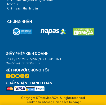
hủy tour
Chính sách thanh toán
CHỨNG NHẬN
GIẤY PHÉP KINH DOANH
Số GP/No.: 79-217/2021/TCDL-GP LHQT
Mã số thuế: 0301069809
KẾT NỐI VỚI CHÚNG TÔI
CHẤP NHẬN THANH TOÁN
Copyright ©Transviet 2024. All rights reserved
Điều khoản sử dụng
|
Chính sách bảo mật