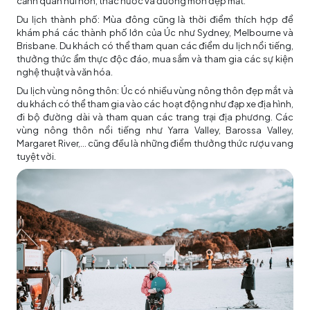
cảnh quan núi non, thác nước và đường mòn đẹp mắt.
Du lịch thành phố: Mùa đông cũng là thời điểm thích hợp để
khám phá các thành phố lớn của Úc như Sydney, Melbourne và
Brisbane. Du khách có thể tham quan các điểm du lịch nổi tiếng,
thưởng thức ẩm thực độc đáo, mua sắm và tham gia các sự kiện
nghệ thuật và văn hóa.
Du lịch vùng nông thôn: Úc có nhiều vùng nông thôn đẹp mắt và
du khách có thể tham gia vào các hoạt động như đạp xe địa hình,
đi bộ đường dài và tham quan các trang trại địa phương. Các
vùng nông thôn nổi tiếng như Yarra Valley, Barossa Valley,
Margaret River,… cũng đều là những điểm thưởng thức rượu vang
tuyệt vời.