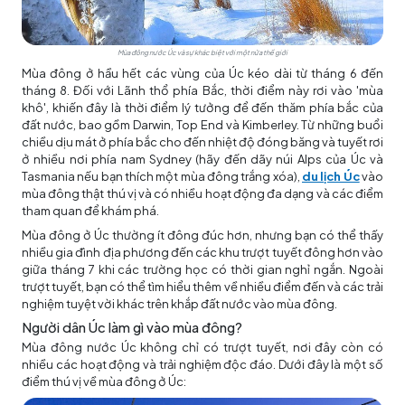
Mùa đông nước Úc và sự khác biệt với một nửa thế giới
Mùa đông ở hầu hết các vùng của Úc kéo dài từ tháng 6 đến
tháng 8. Đối với Lãnh thổ phía Bắc, thời điểm này rơi vào 'mùa
khô', khiến đây là thời điểm lý tưởng để đến thăm phía bắc của
đất nước, bao gồm Darwin, Top End và Kimberley. Từ những buổi
chiều dịu mát ở phía bắc cho đến nhiệt độ đóng băng và tuyết rơi
ở nhiều nơi phía nam Sydney (hãy đến dãy núi Alps của Úc và
Tasmania nếu bạn thích một mùa đông trắng xóa),
du lịch Úc
vào
mùa đông thật thú vị và có nhiều hoạt động đa dạng và các điểm
tham quan để khám phá.
Mùa đông ở Úc thường ít đông đúc hơn, nhưng bạn có thể thấy
nhiều gia đình địa phương đến các khu trượt tuyết đông hơn vào
giữa tháng 7 khi các trường học có thời gian nghỉ ngắn. Ngoài
trượt tuyết, bạn có thể tìm hiểu thêm về nhiều điểm đến và các trải
nghiệm tuyệt vời khác trên khắp đất nước vào mùa đông.
Người dân Úc làm gì vào mùa đông?
Mùa đông nước Úc không chỉ có trượt tuyết, nơi đây còn có
nhiều các hoạt động và trải nghiệm độc đáo. Dưới đây là một số
điểm thú vị về mùa đông ở Úc: