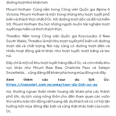
đường trượt khó khăn hơn.
Mount Hotham: Cùng nằm trong Công viên Quốc gia Alpine ở
Victoria, Mount Hotham là một trong những khu trượt tuyết phổ
biến và thách thức nhất ở Úc. Với đường trượt dốc và đồi núi hiểm
trở, Mount Hotham thu hút những người muốn trải nghiệm trượt
tuyết mạo hiểm và thích thách thức.
Thredbo: Nằm trong Công viên Quốc gia Kosciuszko ở New
South Wales, Thredbo là một khu trượt tuyết phổ biến với đường
trượt dài và chất lượng. Nơi này cũng có đường trượt đêm và
nhiều hoạt động giải trí khác như trượt tuyết, trượt băng và leo
núi.
Đây chỉ là một số khu trượt tuyết hàng đầu ở Úc, và còn nhiều khu
vực khác như Mount Baw Baw, Charlotte Pass và Selwyn
Snowfields,… cũng đáng để khám phá trong mùa đông nơi đây.
Xem thêm các tour du lịch Úc:
https://transviet.com.vn/area/tour-du-lich-uc-au
núi, thưởng ngoạn thiên nhiên hoang dã, khám phá các thành
phố lớn, du lịch vùng nông thôn cho đến tham quan các vườn
thú và khu bảo tồn động vật hoang dã, du khách sẽ có cơ hội tận
hưởng một mùa đông đặc biệt và cũng thật khác biệt của nước
Úc.