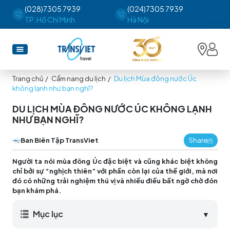
(028)7305 7939
(024)7305 7939
TP. Hồ Chí Minh
Hà Nội
Trang chủ
/
Cẩm nang du lịch
/
Du lịch Mùa đông nước Úc
không lạnh như bạn nghĩ?
DU LỊCH MÙA ĐÔNG NƯỚC ÚC KHÔNG LẠNH
NHƯ BẠN NGHĨ?
Ban Biên Tập TransViet
Share
Người ta nói mùa đông Úc đặc biệt và cũng khác biệt không
chỉ bởi sự “nghịch thiên” với phần còn lại của thế giới, mà nơi
đó có những trải nghiệm thú vị và nhiều điều bất ngờ chờ đón
bạn khám phá.
Mục lục
▼