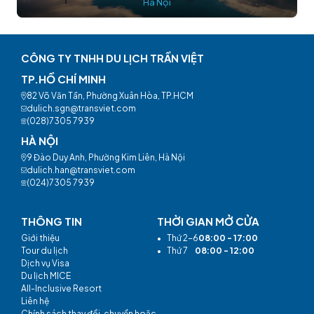
Hà Nội
CÔNG TY TNHH DU LỊCH TRẦN VIỆT
TP.HỒ CHÍ MINH
82 Võ Văn Tần, Phường Xuân Hòa, TP.HCM
dulich.sgn@transviet.com
(028)7305 7939
HÀ NỘI
9 Đào Duy Anh, Phường Kim Liên, Hà Nội
dulich.han@transviet.com
(024)7305 7939
THÔNG TIN
THỜI GIAN MỞ CỬA
Giới thiệu
•
Thứ 2-6
08:00 - 17:00
Tour du lịch
•
Thứ 7
08:00 - 12:00
Dịch vụ Visa
Du lịch MICE
All-Inclusive Resort
Liên hệ
Chính sách thay đổi, chuyển hoặc