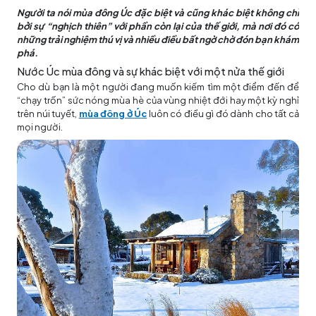
Người ta nói mùa đông Úc đặc biệt và cũng khác biệt không chỉ
bởi sự “nghịch thiên” với phần còn lại của thế giới, mà nơi đó có
những trải nghiệm thú vị và nhiều điều bất ngờ chờ đón bạn khám
phá.
Nước Úc mùa đông và sự khác biệt với một nửa thế giới
Cho dù bạn là một người đang muốn kiếm tìm một điểm đến để
“chạy trốn” sức nóng mùa hè của vùng nhiệt đới hay một kỳ nghỉ
trên núi tuyết,
mùa đông ở Úc
luôn có điều gì đó dành cho tất cả
mọi người.