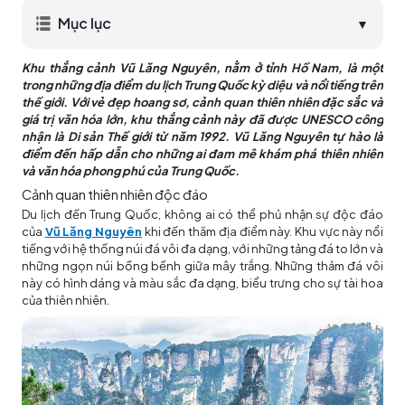
Mục lục
▼
Khu thắng cảnh Vũ Lăng Nguyên, nằm ở tỉnh Hồ Nam, là một
trong những địa điểm du lịch Trung Quốc kỳ diệu và nổi tiếng trên
thế giới. Với vẻ đẹp hoang sơ, cảnh quan thiên nhiên đặc sắc và
giá trị văn hóa lớn, khu thắng cảnh này đã được UNESCO công
nhận là Di sản Thế giới từ năm 1992. Vũ Lăng Nguyên tự hào là
điểm đến hấp dẫn cho những ai đam mê khám phá thiên nhiên
và văn hóa phong phú của Trung Quốc.
Cảnh quan thiên nhiên độc đáo
Du lịch đến Trung Quốc, không ai có thể phủ nhận sự độc đáo
của
Vũ Lăng Nguyên
khi đến thăm địa điểm này. Khu vực này nổi
tiếng với hệ thống núi đá vôi đa dạng, với những tảng đá to lớn và
những ngọn núi bồng bềnh giữa mây trắng. Những thảm đá vôi
này có hình dáng và màu sắc đa dạng, biểu trưng cho sự tài hoa
của thiên nhiên.