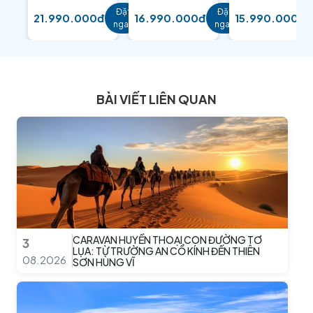
Đặt
Đặt
21.990.000đ
16.990.000đ
15.990.000đ
ngay
ngay
BÀI VIẾT LIÊN QUAN
CARAVAN HUYỀN THOẠI CON ĐƯỜNG TƠ
3
LỤA: TỪ TRƯỜNG AN CỔ KÍNH ĐẾN THIÊN
08.2026
SƠN HÙNG VĨ