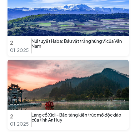
Núi tuyết Haba: Báu vật trắng hùng vĩ của Vân
2
Nam
01.2025
Làng cổ Xidi – Bảo tàng kiến trúc mở độc đáo
2
của tỉnh An Huy
01.2025