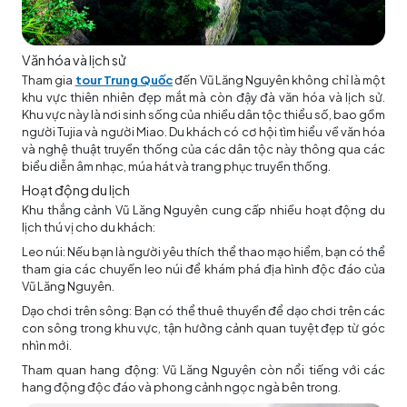
Văn hóa và lịch sử
Tham gia
tour Trung Quốc
đến Vũ Lăng Nguyên không chỉ là một
khu vực thiên nhiên đẹp mắt mà còn đậy đà văn hóa và lịch sử.
Khu vực này là nơi sinh sống của nhiều dân tộc thiểu số, bao gồm
người Tujia và người Miao. Du khách có cơ hội tìm hiểu về văn hóa
và nghệ thuật truyền thống của các dân tộc này thông qua các
biểu diễn âm nhạc, múa hát và trang phục truyền thống.
Hoạt động du lịch
Khu thắng cảnh Vũ Lăng Nguyên cung cấp nhiều hoạt động du
lịch thú vị cho du khách:
Leo núi: Nếu bạn là người yêu thích thể thao mạo hiểm, bạn có thể
tham gia các chuyến leo núi để khám phá địa hình độc đáo của
Vũ Lăng Nguyên.
Dạo chơi trên sông: Bạn có thể thuê thuyền để dạo chơi trên các
con sông trong khu vực, tận hưởng cảnh quan tuyệt đẹp từ góc
nhìn mới.
Tham quan hang động: Vũ Lăng Nguyên còn nổi tiếng với các
hang động độc đáo và phong cảnh ngọc ngà bên trong.