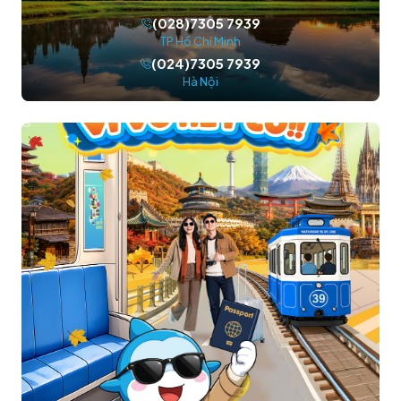
(028)7305 7939
TP.Hồ Chí Minh
(024)7305 7939
Hà Nội