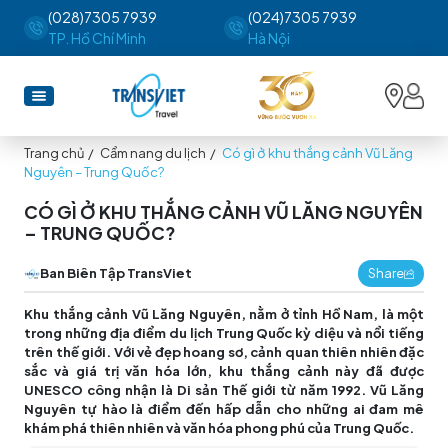
(028)7305 7939
(024)7305 7939
TP. Hồ Chí Minh
Hà Nội
Trang chủ
/
Cẩm nang du lịch
/
Có gì ở khu thắng cảnh Vũ Lăng
Nguyên – Trung Quốc?
CÓ GÌ Ở KHU THẮNG CẢNH VŨ LĂNG NGUYÊN
– TRUNG QUỐC?
Ban Biên Tập TransViet
Share
Khu thắng cảnh Vũ Lăng Nguyên, nằm ở tỉnh Hồ Nam, là một
trong những địa điểm du lịch Trung Quốc kỳ diệu và nổi tiếng
trên thế giới. Với vẻ đẹp hoang sơ, cảnh quan thiên nhiên đặc
sắc và giá trị văn hóa lớn, khu thắng cảnh này đã được
UNESCO công nhận là Di sản Thế giới từ năm 1992. Vũ Lăng
Nguyên tự hào là điểm đến hấp dẫn cho những ai đam mê
khám phá thiên nhiên và văn hóa phong phú của Trung Quốc.