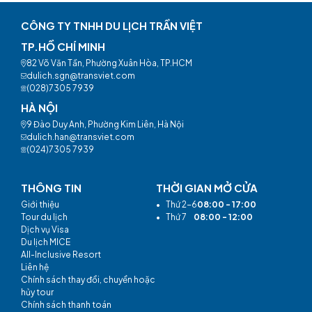
CÔNG TY TNHH DU LỊCH TRẦN VIỆT
TP.HỒ CHÍ MINH
82 Võ Văn Tần, Phường Xuân Hòa, TP.HCM
dulich.sgn@transviet.com
(028)7305 7939
HÀ NỘI
9 Đào Duy Anh, Phường Kim Liên, Hà Nội
dulich.han@transviet.com
(024)7305 7939
THÔNG TIN
THỜI GIAN MỞ CỬA
Giới thiệu
•
Thứ 2-6
08:00 - 17:00
Tour du lịch
•
Thứ 7
08:00 - 12:00
Dịch vụ Visa
Du lịch MICE
All-Inclusive Resort
Liên hệ
Chính sách thay đổi, chuyển hoặc
hủy tour
Chính sách thanh toán