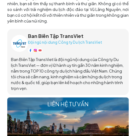
nhiên, bạn sẽ tìm thấy sự thanh bình và thư giãn. Không gì có thể
so sánh với trải nghiệm du lịch độc đáo tại Vũ Lăng Nguyên, nơi
bạn có cơ hội kết nối với thiên nhiên và thư giãn trong không gian
yên bình của núi rừng.
Ban Biên Tập TransViet
Đội ngũ nội dung Công ty Du lịch TransViet
Ban Biên Tập TransViet là đội ngũ nội dung của Công ty Du
lịch TransViet — đơn vị lữ hành uy tín gần 30 năm kinh nghiệm,
nằm trong TOP 10 công ty du lịch hàng đầu Việt Nam. Chúng
tôi chia sẻ cẩm nang, kinh nghiệm và cảm hứng du lịch trong
nước & quốc tế, giúp bạn lên kế hoạch cho những hành trình
trọn vẹn.
LIÊN HỆ TƯ VẤN