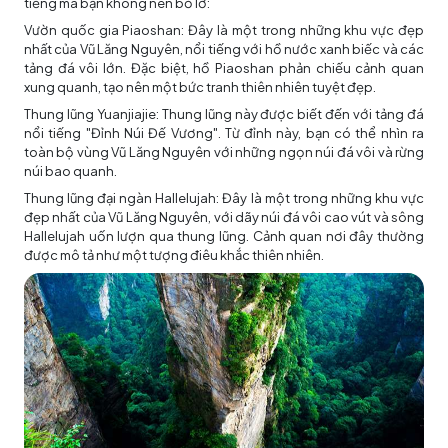
tiếng mà bạn không nên bỏ lỡ:
Vườn quốc gia Piaoshan: Đây là một trong những khu vực đẹp
nhất của Vũ Lăng Nguyên, nổi tiếng với hồ nước xanh biếc và các
tảng đá vôi lớn. Đặc biệt, hồ Piaoshan phản chiếu cảnh quan
xung quanh, tạo nên một bức tranh thiên nhiên tuyệt đẹp.
Thung lũng Yuanjiajie: Thung lũng này được biết đến với tảng đá
nổi tiếng "Đỉnh Núi Đế Vương". Từ đỉnh này, bạn có thể nhìn ra
toàn bộ vùng Vũ Lăng Nguyên với những ngọn núi đá vôi và rừng
núi bao quanh.
Thung lũng đại ngàn Hallelujah: Đây là một trong những khu vực
đẹp nhất của Vũ Lăng Nguyên, với dãy núi đá vôi cao vút và sông
Hallelujah uốn lượn qua thung lũng. Cảnh quan nơi đây thường
được mô tả như một tượng điêu khắc thiên nhiên.