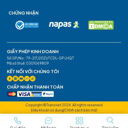
CHỨNG NHẬN
GIẤY PHÉP KINH DOANH
Số GP/No.: 79-217/2021/TCDL-GP LHQT
Mã số thuế: 0301069809
KẾT NỐI VỚI CHÚNG TÔI
CHẤP NHẬN THANH TOÁN
Copyright ©Transviet 2024. All rights reserved
Điều khoản sử dụng
|
Chính sách bảo mật