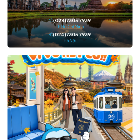
(028)7305 7939
TP.Hồ Chí Minh
(024)7305 7939
Hà Nội