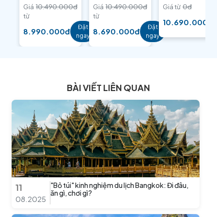
Giá
10.490.000đ
Giá
10.490.000đ
Giá từ
0đ
từ
từ
10.690.000đ
Đặt
Đặt
8.990.000đ
8.690.000đ
ngay
ngay
BÀI VIẾT LIÊN QUAN
"Bỏ túi" kinh nghiệm du lịch Bangkok: Đi đâu,
11
ăn gì, chơi gì?
08.2025