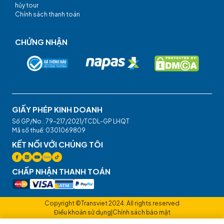
hủy tour
Chính sách thanh toán
CHỨNG NHẬN
GIẤY PHÉP KINH DOANH
Số GP/No.: 79-217/2021/TCDL-GP LHQT
Mã số thuế: 0301069809
KẾT NỐI VỚI CHÚNG TÔI
CHẤP NHẬN THANH TOÁN
Copyright ©Transviet 2024. All rights reserved
Điều khoản sử dụng
|
Chính sách bảo mật