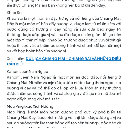
ẩm thực Chiang Mai mà bạn không nên bỏ lỡ khi đến đây.
Khao Soi
Khao Soi là một món ăn đặc trưng và nổi tiếng của Chiang Mai.
Đây là một món mì hấp đầy hương vị, được làm từ mì ăn kèm với
nước dùng có hương vị cay nồng và sữa dừa béo ngậy. Mì
thường được ướp gia vị và sau đó được chiên giòn để tạo nên
một lớp mì trên mì hấp. Khao Soi thường được phục vụ với thịt gà
hoặc thịt bò và có thêm rau sống, hành và chanh để tạo nên một
sự kết hợp hoàn hảo của hương vị.
Xem thêm:
DU LỊCH CHIANG MAI – CHIANG RAI VÀ NHỮNG ĐIỀU
CẦN BIẾT
Kanom Jeen Nam Ngiao
Kanom Jeen Nam Ngiao là một món mì độc đáo, nổi tiếng ở
Chiang Mai. Mì mềm và mịn được ướp nước dùng thơm ngon, có
hương vị cay và có thể có cả lớp chả lụa. Món ăn này thường
được thêm rau sống, hành và các loại gia vị để tạo nên một bát mì
ngon đầy hương vị và màu sắc.
Moo Ping (Xúc Xích Nướng)
Moo Ping là một món ngon đường phố cực kỳ phổ biến tại
Chiang Mai. Đây là xúc xích nướng với thịt lợn, được ướp gia vị và
sau đó nướng trên lửa than hồng để tạo nên hương vị độc đáo và