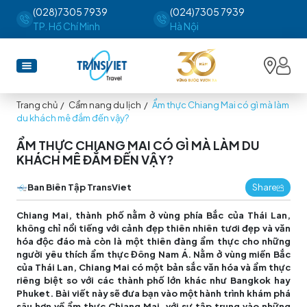
(028)7305 7939
(024)7305 7939
TP. Hồ Chí Minh
Hà Nội
Trang chủ
/
Cẩm nang du lịch
/
Ẩm thực Chiang Mai có gì mà làm
du khách mê đắm đến vậy?
ẨM THỰC CHIANG MAI CÓ GÌ MÀ LÀM DU
KHÁCH MÊ ĐẮM ĐẾN VẬY?
Ban Biên Tập TransViet
Share
Chiang Mai, thành phố nằm ở vùng phía Bắc của Thái Lan,
không chỉ nổi tiếng với cảnh đẹp thiên nhiên tươi đẹp và văn
hóa độc đáo mà còn là một thiên đàng ẩm thực cho những
người yêu thích ẩm thực Đông Nam Á. Nằm ở vùng miền Bắc
của Thái Lan, Chiang Mai có một bản sắc văn hóa và ẩm thực
riêng biệt so với các thành phố lớn khác như Bangkok hay
Phuket. Bài viết này sẽ đưa bạn vào một hành trình khám phá
sâu hơn về ẩm thực Chiang Mai, với sự tập trung vào những