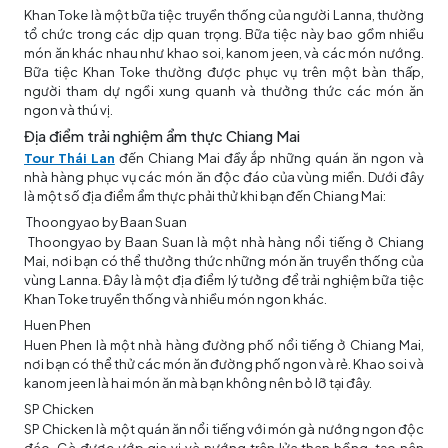
Khan Toke là một bữa tiệc truyền thống của người Lanna, thường
tổ chức trong các dịp quan trọng. Bữa tiệc này bao gồm nhiều
món ăn khác nhau như khao soi, kanom jeen, và các món nướng.
Bữa tiệc Khan Toke thường được phục vụ trên một bàn thấp,
người tham dự ngồi xung quanh và thưởng thức các món ăn
ngon và thú vị.
Địa điểm trải nghiệm ẩm thực Chiang Mai
Tour Thái Lan
đến Chiang Mai đầy ắp những quán ăn ngon và
nhà hàng phục vụ các món ăn độc đáo của vùng miền. Dưới đây
là một số địa điểm ẩm thực phải thử khi bạn đến Chiang Mai:
Thoongyao by Baan Suan
Thoongyao by Baan Suan là một nhà hàng nổi tiếng ở Chiang
Mai, nơi bạn có thể thưởng thức những món ăn truyền thống của
vùng Lanna. Đây là một địa điểm lý tưởng để trải nghiệm bữa tiệc
Khan Toke truyền thống và nhiều món ngon khác.
Huen Phen
Huen Phen là một nhà hàng đường phố nổi tiếng ở Chiang Mai,
nơi bạn có thể thử các món ăn đường phố ngon và rẻ. Khao soi và
kanom jeen là hai món ăn mà bạn không nên bỏ lỡ tại đây.
SP Chicken
SP Chicken là một quán ăn nổi tiếng với món gà nướng ngon độc
đáo. Gà được ướp gia vị và nướng trên lửa than hồng, tạo nên