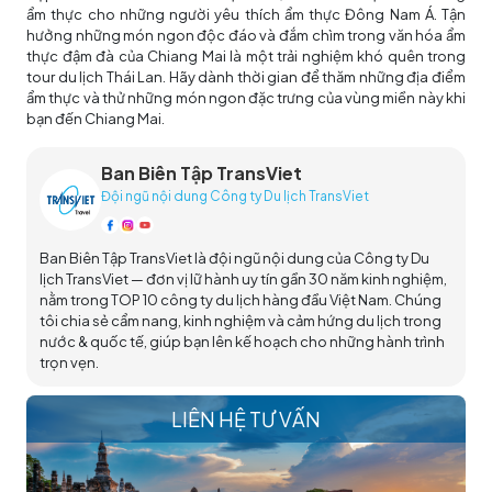
ẩm thực cho những người yêu thích ẩm thực Đông Nam Á. Tận
hưởng những món ngon độc đáo và đắm chìm trong văn hóa ẩm
thực đậm đà của Chiang Mai là một trải nghiệm khó quên trong
tour du lịch Thái Lan. Hãy dành thời gian để thăm những địa điểm
ẩm thực và thử những món ngon đặc trưng của vùng miền này khi
bạn đến Chiang Mai.
Ban Biên Tập TransViet
Đội ngũ nội dung Công ty Du lịch TransViet
Ban Biên Tập TransViet là đội ngũ nội dung của Công ty Du
lịch TransViet — đơn vị lữ hành uy tín gần 30 năm kinh nghiệm,
nằm trong TOP 10 công ty du lịch hàng đầu Việt Nam. Chúng
tôi chia sẻ cẩm nang, kinh nghiệm và cảm hứng du lịch trong
nước & quốc tế, giúp bạn lên kế hoạch cho những hành trình
trọn vẹn.
LIÊN HỆ TƯ VẤN