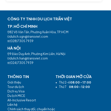
CÔNG TY TNHH DU LỊCH TRẦN VIỆT
TP.HỒ CHÍ MINH
82 Võ Văn Tần, Phường Xuân Hòa, TP.HCM
dulich.sgn@transviet.com
(028)7305 7939
HÀ NỘI
9 Đào Duy Anh, Phường Kim Liên, Hà Nội
dulich.han@transviet.com
(024)7305 7939
THÔNG TIN
THỜI GIAN MỞ CỬA
Giới thiệu
•
Thứ 2-6
08:00 - 17:00
Tour du lịch
•
Thứ 7
08:00 - 12:00
Dịch vụ Visa
Du lịch MICE
All-Inclusive Resort
Liên hệ
Chính sách thay đổi, chuyển hoặc