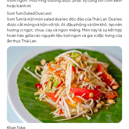
thơm ngon. Moo Ping thường được phục vụ cùng với cơm xanh
hoặc bánh mì.
Som Tum (Salad Dưa Leo)
Som Tum là một món salad dưa leo độc đáo của Thái Lan. Dưa leo
được cắt mỏng và trộn với tỏi, ớt, đậu phộng và tôm khô, tạo nên
hương vị ngọt, chua, cay và ngon miệng. Món này là sự kết hợp
hoàn hảo giữa các nguyên liệu tươi ngon và gia vị đặc trưng của
ẩm thực Thái Lan.
Khan Toke