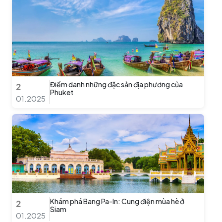
Điểm danh những đặc sản địa phương của
2
Phuket
01.2025
Khám phá Bang Pa-In: Cung điện mùa hè ở
2
Siam
01.2025