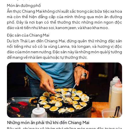
Món ăn đường phố
Ẩm thực Chiang Mai không chỉ xuất sắc trong các bữa tiệc xa hoa
mà còn thể hiện đẳng cấp của mình thông qua món ăn đường
phố. Đây là nơi bạn có thể thưởng thức những món ngon độc
đáo và rẻ tiền như khao soi, kanom jeen, và khao kha moo.
Đặc sản của Chiang Mai
Du lịch Thái Lan đến Chiang Mai, đừng quên thử những đặc sản
nổi tiếng như sô cô la vùng Lanna, trà longan, và hương vị độc
đáo của món nem nướng. Đặc sản này là những món quà lý tưởng
để mang về nhà làm quà hoặc tự thưởng thức.
Những món ăn phải thử khi đến Chiang Mai
Bây giờ, chúng ta sẽ khám phá những món ngon đặc trưng của